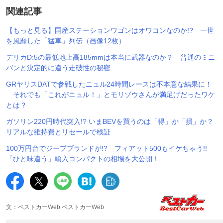
関連記事
【もっと見る】国産ステーションワゴンはオワコンなのか!? 一世
を風靡した「猛車」列伝（画像12枚）
デリカD:5の最低地上高185mmは本当に武器なのか？ 普通のミニ
バンと決定的に違う走破性の秘密
GRヤリスDATで参戦したニュル24時間レースは不本意な結果に！
それでも「これがニュル！」とモリゾウさんが満足げだったワケ
とは？
ガソリン220円時代突入!? いまBEVを買うのは「得」か「損」か？
リアルな維持費とリセールで検証
100万円台でジープブランドが!? フィアット500もイケちゃう!!
「ひと味違う」輸入コンパクトの相場を大公開！
文：ベストカーWeb ベストカーWeb