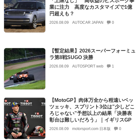
「上限なし」 高収益のビスポーク事
業に注力 高度なカスタマイズで1億
円超えも？
2026.08.09
AUTOCAR JAPAN
0
【暫定結果】2026スーパーフォーミュ
ラ第8戦SUGO 決勝
2026.08.09
AUTOSPORT web
1
【MotoGP】肉体万全から程遠いベッ
ツェッキ、スプリント3位は”少しどこ
ろじゃない”予想以上の結果「決勝表
彰台は難しいだろう」｜イギリスGP
2026.08.09
motorsport.com 日本版
0