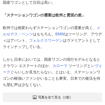
国産ワゴンとして注目は高い。
「ステーションワゴンの需要は欧州と雲泥の差」
欧州では相変わらずステーションワゴンの需要が高く、
メ
ルセデス・ベンツ
はもちろん、
BMW
はツーリング、アウデ
ィはアバント、
フォルクスワーゲン
はヴァリアントとして
ラインナップしている。
しかし日本においては、国産ワゴンの現行モデルとなると
クラウン エステートのほか、
カローラ
ツーリングと
レヴォ
ーグ
ぐらいしか見当たらない。とはいえ、ステーションワ
ゴンの根強いファンがいることも事実。日本での復活を待
ち望む声は少なくない。
写真を全て見る（1枚）