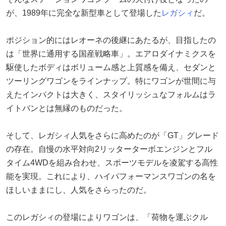
が、1989年に完全な新型車として登場した
レガシィ
だ。
ポジション的にはレオーネの後継にあたるが、目指したの
は「世界に通用する国産戦略車」。エアロダイナミクスを
駆使したボディはボリューム感と上質感を備え、セダンと
ツーリングワゴンをラインナップ。特にワゴンが世間に与
えたインパクトは大きく、スタイリッシュなフォルムはラ
イトバンとは無縁のものだった。
そして、レガシィ人気をさらに高めたのが「GT」グレード
の存在。自慢の水平対向2リッターターボエンジンとフル
タイム4WDを組み合わせ、スポーツモデルを凌駕する高性
能を実現。これにより、ハイパフォーマンスワゴンの名を
ほしいままにし、人気をさらったのだ。
このレガシィの登場によりワゴンは、「荷物を運ぶクル