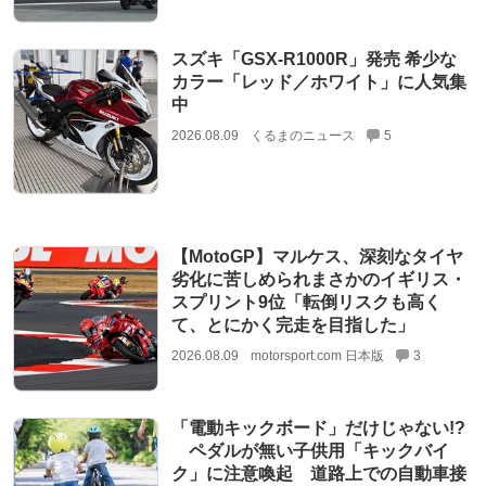
スズキ「GSX-R1000R」発売 希少な
カラー「レッド／ホワイト」に人気集
中
2026.08.09
くるまのニュース
5
【MotoGP】マルケス、深刻なタイヤ
劣化に苦しめられまさかのイギリス・
スプリント9位「転倒リスクも高く
て、とにかく完走を目指した」
2026.08.09
motorsport.com 日本版
3
「電動キックボード」だけじゃない!?
ペダルが無い子供用「キックバイ
ク」に注意喚起 道路上での自動車接