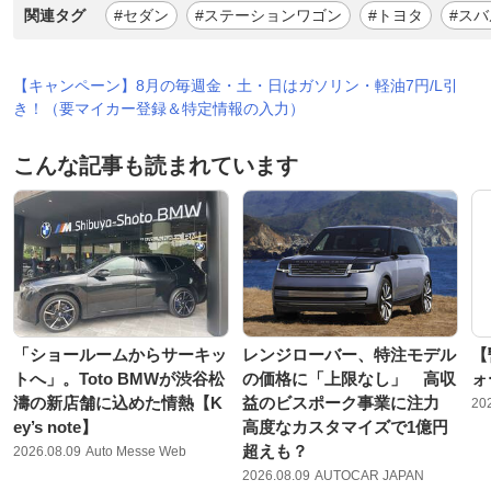
関連タグ
#セダン
#ステーションワゴン
#トヨタ
#スバ
【キャンペーン】8月の毎週金・土・日はガソリン・軽油7円/L引
き！（要マイカー登録＆特定情報の入力）
こんな記事も読まれています
「ショールームからサーキッ
レンジローバー、特注モデル
【
トへ」。Toto BMWが渋谷松
の価格に「上限なし」 高収
ォ
濤の新店舗に込めた情熱【K
益のビスポーク事業に注力
20
ey’s note】
高度なカスタマイズで1億円
超えも？
2026.08.09
Auto Messe Web
2026.08.09
AUTOCAR JAPAN