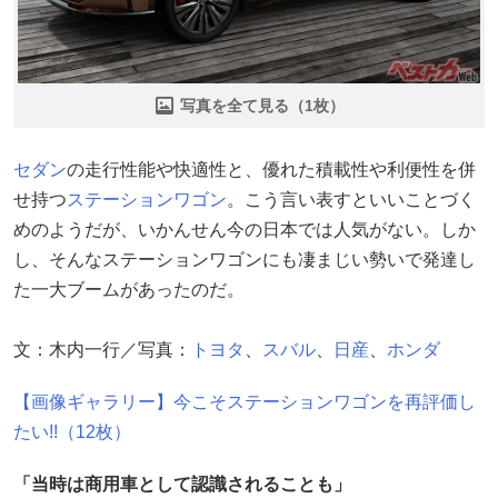
写真を全て見る（1枚）
セダン
の走行性能や快適性と、優れた積載性や利便性を併
せ持つ
ステーションワゴン
。こう言い表すといいことづく
めのようだが、いかんせん今の日本では人気がない。しか
し、そんなステーションワゴンにも凄まじい勢いで発達し
た一大ブームがあったのだ。
文：木内一行／写真：
トヨタ
、
スバル
、
日産
、
ホンダ
【画像ギャラリー】今こそステーションワゴンを再評価し
たい!!（12枚）
「当時は商用車として認識されることも」