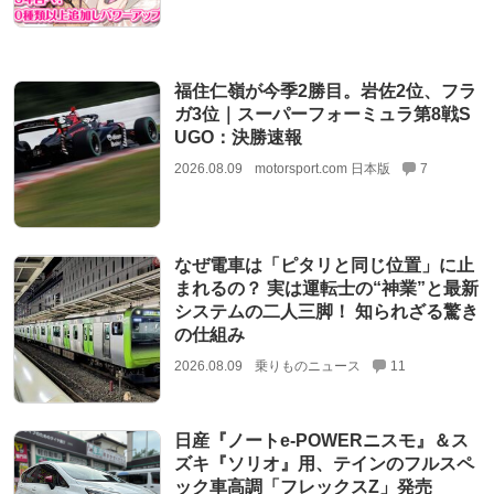
福住仁嶺が今季2勝目。岩佐2位、フラ
ガ3位｜スーパーフォーミュラ第8戦S
UGO：決勝速報
2026.08.09
motorsport.com 日本版
7
なぜ電車は「ピタリと同じ位置」に止
まれるの？ 実は運転士の“神業”と最新
システムの二人三脚！ 知られざる驚き
の仕組み
2026.08.09
乗りものニュース
11
日産『ノートe-POWERニスモ』＆ス
ズキ『ソリオ』用、テインのフルスペ
ック車高調「フレックスZ」発売