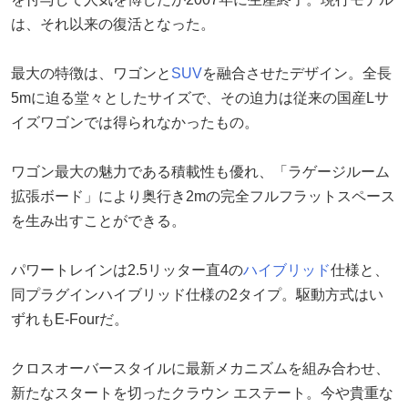
は、それ以来の復活となった。
最大の特徴は、ワゴンと
SUV
を融合させたデザイン。全長
5mに迫る堂々としたサイズで、その迫力は従来の国産Lサ
イズワゴンでは得られなかったもの。
ワゴン最大の魅力である積載性も優れ、「ラゲージルーム
拡張ボード」により奥行き2mの完全フルフラットスペース
を生み出すことができる。
パワートレインは2.5リッター直4の
ハイブリッド
仕様と、
同プラグインハイブリッド仕様の2タイプ。駆動方式はい
ずれもE-Fourだ。
クロスオーバースタイルに最新メカニズムを組み合わせ、
新たなスタートを切ったクラウン エステート。今や貴重な