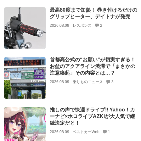
最高80度まで加熱！ 巻き付けるだけの
グリップヒーター、デイトナが発売
2026.08.09
レスポンス
2
首都高公式の“お願い”が切実すぎる！
お盆のアクアライン渋滞で「まさかの
注意喚起」その内容とは…？
2026.08.09
乗りものニュース
3
推しの声で快適ドライブ!! Yahoo！カ
ーナビ×ホロライブAZKiが大人気で継
続決定だと！
2026.08.09
ベストカーWeb
1