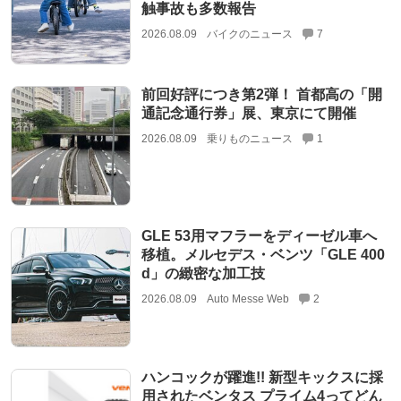
触事故も多数報告
2026.08.09
バイクのニュース
7
前回好評につき第2弾！ 首都高の「開
通記念通行券」展、東京にて開催
2026.08.09
乗りものニュース
1
GLE 53用マフラーをディーゼル車へ
移植。メルセデス・ベンツ「GLE 400
d」の緻密な加工技
2026.08.09
Auto Messe Web
2
ハンコックが躍進!! 新型キックスに採
用されたベンタス プライム4ってどん