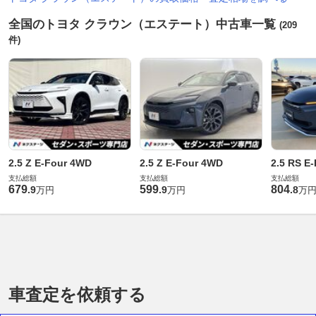
全国のトヨタ クラウン（エステート）中古車一覧
(209
件)
2.5 Z E-Four 4WD
2.5 Z E-Four 4WD
2.5 RS E
支払総額
支払総額
支払総額
679
599
804
.
9
.
9
.
8
万円
万円
万
車査定を依頼する