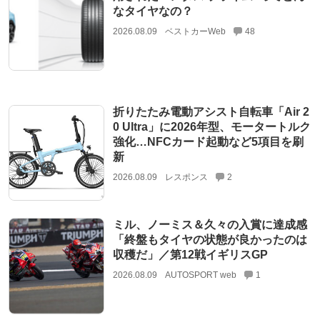
なタイヤなの？
2026.08.09
ベストカーWeb
48
折りたたみ電動アシスト自転車「Air 2
0 Ultra」に2026年型、モータートルク
強化…NFCカード起動など5項目を刷
新
2026.08.09
レスポンス
2
ミル、ノーミス＆久々の入賞に達成感
「終盤もタイヤの状態が良かったのは
収穫だ」／第12戦イギリスGP
2026.08.09
AUTOSPORT web
1