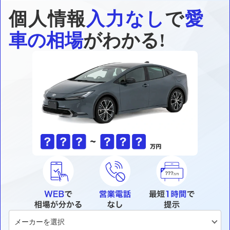
個人情報
入力なし
で
愛
車の相場
がわかる!