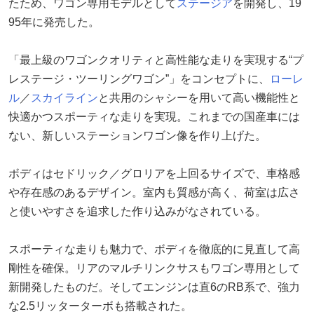
たため、ワゴン専用モデルとして
ステージア
を開発し、19
95年に発売した。
「最上級のワゴンクオリティと高性能な走りを実現する“プ
レステージ・ツーリングワゴン”」をコンセプトに、
ローレ
ル
／
スカイライン
と共用のシャシーを用いて高い機能性と
快適かつスポーティな走りを実現。これまでの国産車には
ない、新しいステーションワゴン像を作り上げた。
ボディはセドリック／グロリアを上回るサイズで、車格感
や存在感のあるデザイン。室内も質感が高く、荷室は広さ
と使いやすさを追求した作り込みがなされている。
スポーティな走りも魅力で、ボディを徹底的に見直して高
剛性を確保。リアのマルチリンクサスもワゴン専用として
新開発したものだ。そしてエンジンは直6のRB系で、強力
な2.5リッターターボも搭載された。