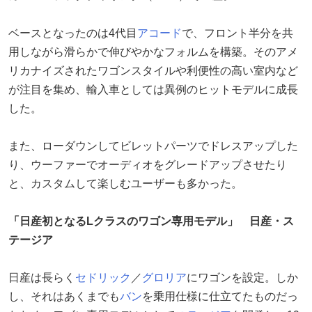
ベースとなったのは4代目
アコード
で、フロント半分を共
用しながら滑らかで伸びやかなフォルムを構築。そのアメ
リカナイズされたワゴンスタイルや利便性の高い室内など
が注目を集め、輸入車としては異例のヒットモデルに成長
した。
また、ローダウンしてビレットパーツでドレスアップした
り、ウーファーでオーディオをグレードアップさせたり
と、カスタムして楽しむユーザーも多かった。
「日産初となるLクラスのワゴン専用モデル」 日産・ス
テージア
日産は長らく
セドリック
／
グロリア
にワゴンを設定。しか
し、それはあくまでも
バン
を乗用仕様に仕立てたものだっ