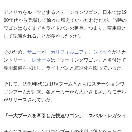
アメリカをルーツとするステーションワゴン。日本では19
60年代から登場して徐々に増えていったわけだが、当時の
ワゴンはあくまでもライトバンの延長。つまり、商用車と
して認識されることが多かったのだ。
そのため、
サニー
が「
カリフォルニア
」、
シビック
が「カ
ントリー」、
レオーネ
は「ツーリングワゴン」と名付けて
専用装備を採用し、ライトバンと差別化を図っていった。
そして、1990年代にはRVブームとともにステーションワ
ゴンブームが到来。各メーカーから大小さまざまなモデル
がリリースされていた。
「一大ブームを牽引した快速ワゴン」 スバル・レガシィ
そんなステーションワゴンブームの火付け役となったの