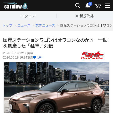
carview!
検索
通知
i
ログイン
ID新規取得
トップ
ニュース
業界ニュース
国産ステーションワゴンはオワコン
国産ステーションワゴンはオワコンなのか!? 一世
を風靡した「猛車」列伝
2026.05.18 22:00
掲載
2026.05.19 16:24
更新
164