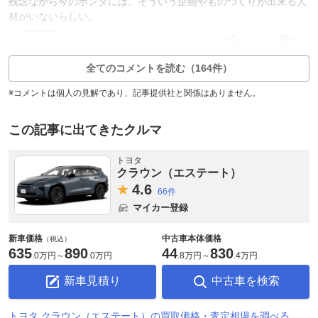
残念ながら今のホンダには、そういう企画やものづくりが出来る人
材がいないらしい。
155
7
返信5件
全てのコメントを読む（164件）
※コメントは個人の見解であり、記事提供社と関係はありません。
この記事に出てきたクルマ
トヨタ
クラウン（エステート）
4.
6
66件
マイカー登録
新車価格
中古車本体価格
（税込）
635
890
44
830
.
0万円
～
.
0万円
.
8万円
～
.
4万円
新車見積り
中古車を検索
トヨタ クラウン（エステート）の買取価格・査定相場を調べる