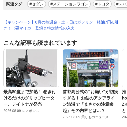
関連タグ
#セダン
#ステーションワゴン
#トヨタ
#スバ
【キャンペーン】8月の毎週金・土・日はガソリン・軽油7円/L引
き！（要マイカー登録＆特定情報の入力）
こんな記事も読まれています
最高80度まで加熱！ 巻き付
首都高公式の“お願い”が切実
推
けるだけのグリップヒータ
すぎる！ お盆のアクアライ
h
ー、デイトナが発売
ン渋滞で「まさかの注意喚
Z
起」その内容とは…？
と
2026.08.09
レスポンス
2026.08.09
乗りものニュース
20