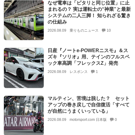
なぜ電車は「ピタリと同じ位置」に止
まれるの？ 実は運転士の“神業”と最新
システムの二人三脚！ 知られざる驚き
の仕組み
2026.08.09
乗りものニュース
10
日産『ノートe-POWERニスモ』＆ス
ズキ『ソリオ』用、テインのフルスペ
ック車高調「フレックスZ」発売
2026.08.09
レスポンス
1
マルティン、苦境は脱した？ セット
アップの巻き戻しで自信復活「すべて
が自然にうまくいっている」
2026.08.09
motorsport.com 日本版
0