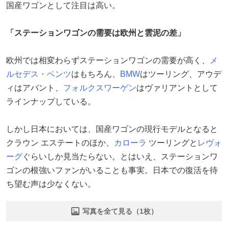
国産ワゴンとして注目は高い。
「ステーションワゴンの需要は欧州と雲泥の差」
欧州では相変わらずステーションワゴンの需要が高く、
メ
ルセデス・ベンツ
はもちろん、
BMW
はツーリング、アウデ
ィはアバント、
フォルクスワーゲン
はヴァリアントとして
ラインナップしている。
しかし日本においては、国産ワゴンの現行モデルとなると
クラウン エステートのほか、
カローラ
ツーリングと
レヴォ
ーグ
ぐらいしか見当たらない。とはいえ、ステーションワ
ゴンの根強いファンがいることも事実。日本での復活を待
ち望む声は少なくない。
写真を全て見る（1枚）