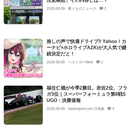
注意喚起」その内容とは…？
2026.08.09
乗りものニュース
2
推しの声で快適ドライブ!! Yahoo！カ
ーナビ×ホロライブAZKiが大人気で継
続決定だと！
2026.08.09
ベストカーWeb
1
福住仁嶺が今季2勝目。岩佐2位、フラ
ガ3位｜スーパーフォーミュラ第8戦S
UGO：決勝速報
2026.08.09
motorsport.com 日本版
4