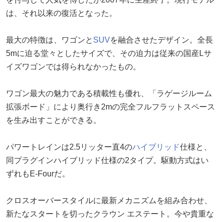
は、それ以来の復活となった。
最大の特徴は、ワゴンと
SUV
を融合させたデザイン。全長
5mに迫る堂々としたサイズで、その迫力は従来の国産Lサ
イズワゴンでは得られなかったもの。
ワゴン最大の魅力である積載性も優れ、「ラゲージルーム
拡張ボード」により奥行き2mの完全フルフラットスペース
を生み出すことができる。
パワートレインは2.5リッター直4の
ハイブリッド
仕様と、
同プラグインハイブリッド仕様の2タイプ。駆動方式はい
ずれもE-Fourだ。
クロスオーバースタイルに最新メカニズムを組み合わせ、
新たなスタートを切ったクラウン エステート。今や貴重な