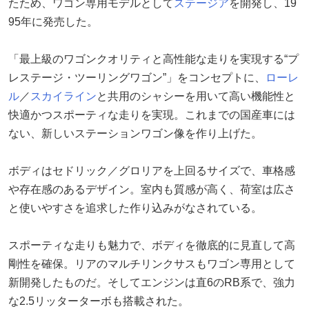
たため、ワゴン専用モデルとして
ステージア
を開発し、19
95年に発売した。
「最上級のワゴンクオリティと高性能な走りを実現する“プ
レステージ・ツーリングワゴン”」をコンセプトに、
ローレ
ル
／
スカイライン
と共用のシャシーを用いて高い機能性と
快適かつスポーティな走りを実現。これまでの国産車には
ない、新しいステーションワゴン像を作り上げた。
ボディはセドリック／グロリアを上回るサイズで、車格感
や存在感のあるデザイン。室内も質感が高く、荷室は広さ
と使いやすさを追求した作り込みがなされている。
スポーティな走りも魅力で、ボディを徹底的に見直して高
剛性を確保。リアのマルチリンクサスもワゴン専用として
新開発したものだ。そしてエンジンは直6のRB系で、強力
な2.5リッターターボも搭載された。