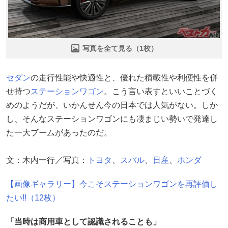
写真を全て見る（1枚）
セダン
の走行性能や快適性と、優れた積載性や利便性を併
せ持つ
ステーションワゴン
。こう言い表すといいことづく
めのようだが、いかんせん今の日本では人気がない。しか
し、そんなステーションワゴンにも凄まじい勢いで発達し
た一大ブームがあったのだ。
文：木内一行／写真：
トヨタ
、
スバル
、
日産
、
ホンダ
【画像ギャラリー】今こそステーションワゴンを再評価し
たい!!（12枚）
「当時は商用車として認識されることも」