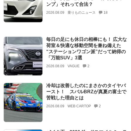
ンプ」それって合法？
2026.08.09
乗りものニュース
18
毎日の足にも休日の相棒にも！ 広大な
荷室＆快適な移動空間を兼ね備えた
“ステーションワゴン派”だって納得の
「万能SUV」3選
2026.08.09
VAGUE
2
冷却は改善したのにまさかのタイヤバ
ースト！ スバルBRZが真夏の富士で
苦戦した理由とは
2026.08.09
WEB CARTOP
2