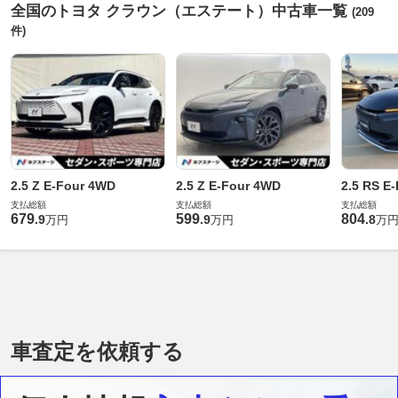
全国のトヨタ クラウン（エステート）中古車一覧
(209
件)
2.5 Z E-Four 4WD
2.5 Z E-Four 4WD
2.5 RS E
支払総額
支払総額
支払総額
679
599
804
.
9
.
9
.
8
万円
万円
万
車査定を依頼する