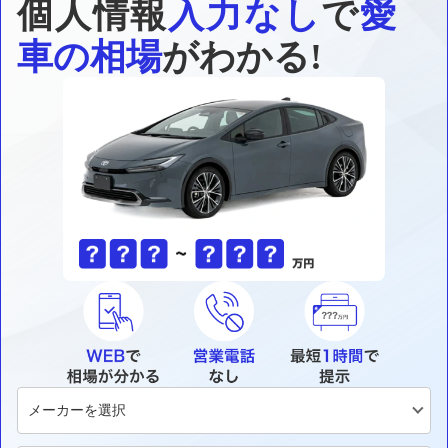
個人情報
入力なし
で
愛
車の相場
がわかる!