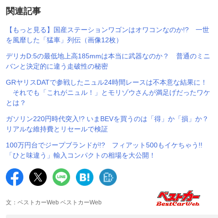
関連記事
【もっと見る】国産ステーションワゴンはオワコンなのか!? 一世
を風靡した「猛車」列伝（画像12枚）
デリカD:5の最低地上高185mmは本当に武器なのか？ 普通のミニ
バンと決定的に違う走破性の秘密
GRヤリスDATで参戦したニュル24時間レースは不本意な結果に！
それでも「これがニュル！」とモリゾウさんが満足げだったワケ
とは？
ガソリン220円時代突入!? いまBEVを買うのは「得」か「損」か？
リアルな維持費とリセールで検証
100万円台でジープブランドが!? フィアット500もイケちゃう!!
「ひと味違う」輸入コンパクトの相場を大公開！
文：ベストカーWeb ベストカーWeb