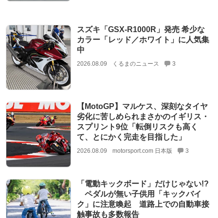
スズキ「GSX-R1000R」発売 希少な
カラー「レッド／ホワイト」に人気集
中
2026.08.09
くるまのニュース
3
【MotoGP】マルケス、深刻なタイヤ
劣化に苦しめられまさかのイギリス・
スプリント9位「転倒リスクも高く
て、とにかく完走を目指した」
2026.08.09
motorsport.com 日本版
3
「電動キックボード」だけじゃない!?
ペダルが無い子供用「キックバイ
ク」に注意喚起 道路上での自動車接
触事故も多数報告