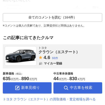
材がいないらしい。
155
7
返信5件
全てのコメントを読む（164件）
※コメントは個人の見解であり、記事提供社と関係はありません。
この記事に出てきたクルマ
トヨタ
クラウン（エステート）
4.
6
66件
マイカー登録
新車価格
中古車本体価格
（税込）
635
890
44
830
.
0万円
～
.
0万円
.
8万円
～
.
4万円
新車見積り
中古車を検索
トヨタ クラウン（エステート）の買取価格・査定相場を調べる