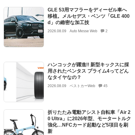
GLE 53用マフラーをディーゼル車へ
移植。メルセデス・ベンツ「GLE 400
d」の緻密な加工技
2026.08.09
Auto Messe Web
2
ハンコックが躍進!! 新型キックスに採
用されたベンタス プライム4ってどん
なタイヤなの？
2026.08.09
ベストカーWeb
45
折りたたみ電動アシスト自転車「Air 2
0 Ultra」に2026年型、モータートルク
強化…NFCカード起動など5項目を刷
新