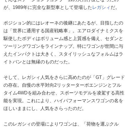
が、1989年に完全な新型車として登場した
レガシィ
だ。
ポジション的にはレオーネの後継にあたるが、目指したの
は「世界に通用する国産戦略車」。エアロダイナミクスを
駆使したボディはボリューム感と上質感を備え、セダンと
ツーリングワゴンをラインナップ。特にワゴンが世間に与
えたインパクトは大きく、スタイリッシュなフォルムはラ
イトバンとは無縁のものだった。
そして、レガシィ人気をさらに高めたのが「GT」グレード
の存在。自慢の水平対向2リッターターボエンジンとフル
タイム4WDを組み合わせ、スポーツモデルを凌駕する高性
能を実現。これにより、ハイパフォーマンスワゴンの名を
ほしいままにし、人気をさらったのだ。
このレガシィの登場によりワゴンは、「荷物を運ぶクル