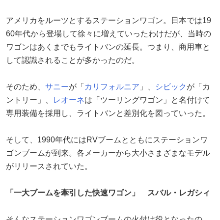
アメリカをルーツとするステーションワゴン。日本では19
60年代から登場して徐々に増えていったわけだが、当時の
ワゴンはあくまでもライトバンの延長。つまり、商用車と
して認識されることが多かったのだ。
そのため、
サニー
が「
カリフォルニア
」、
シビック
が「カ
ントリー」、
レオーネ
は「ツーリングワゴン」と名付けて
専用装備を採用し、ライトバンと差別化を図っていった。
そして、1990年代にはRVブームとともにステーションワ
ゴンブームが到来。各メーカーから大小さまざまなモデル
がリリースされていた。
「一大ブームを牽引した快速ワゴン」 スバル・レガシィ
そんなステーションワゴンブームの火付け役となったの