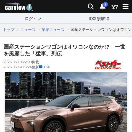
carview!
検索
通知
i
ログイン
ID新規取得
トップ
ニュース
業界ニュース
国産ステーションワゴンはオワコン
国産ステーションワゴンはオワコンなのか!? 一世
を風靡した「猛車」列伝
2026.05.18 22:00
掲載
2026.05.19 16:24
更新
164