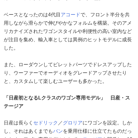
ベースとなったのは4代目
アコード
で、フロント半分を共
用しながら滑らかで伸びやかなフォルムを構築。そのアメ
リカナイズされたワゴンスタイルや利便性の高い室内など
が注目を集め、輸入車としては異例のヒットモデルに成長
した。
また、ローダウンしてビレットパーツでドレスアップした
り、ウーファーでオーディオをグレードアップさせたり
と、カスタムして楽しむユーザーも多かった。
「日産初となるLクラスのワゴン専用モデル」 日産・ス
テージア
日産は長らく
セドリック
／
グロリア
にワゴンを設定。しか
し、それはあくまでも
バン
を乗用仕様に仕立てたものだっ