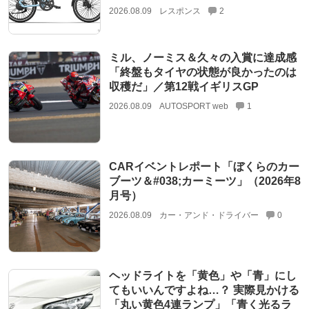
2026.08.09
レスポンス
2
ミル、ノーミス＆久々の入賞に達成感
「終盤もタイヤの状態が良かったのは
収穫だ」／第12戦イギリスGP
2026.08.09
AUTOSPORT web
1
CARイベントレポート「ぼくらのカー
ブーツ＆#038;カーミーツ」（2026年8
月号）
2026.08.09
カー・アンド・ドライバー
0
ヘッドライトを「黄色」や「青」にし
てもいいんですよね…？ 実際見かける
「丸い黄色4連ランプ」「青く光るラ