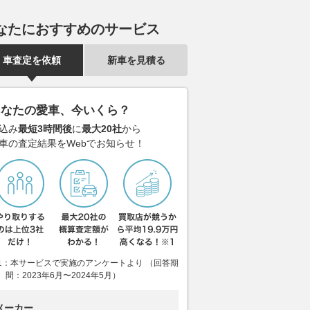
なたにおすすめのサービス
車査定を依頼
新車を見積る
あなたの愛車、今いくら？
込み
最短3時間後
に
最大20社
から
車の査定結果をWebでお知らせ！
1：本サービスで実施のアンケートより （回答期
間：2023年6月〜2024年5月）
メーカー