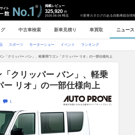
掲載レビュー
325,920
件
時点
※新車カタログのある自動車総合情報
2026.08.08
ログ
中古車検索
新車見積り
車買取
ニュース
品
スポーツ
モーターショー
イベント
ランキング
バン「クリッパー バン」、軽乗用ワゴン「クリッパー リオ」の一部仕様向上
ン「クリッパー バン」、軽乗
パー リオ」の一部仕様向上
新
1