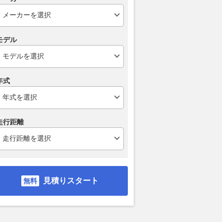
モデル
年式
走行距離
 ハイルーフ
660 PA ハイルーフ
660 ジョイン ハイルー
660
フ
フ
支払総額
140
.
9
万円
支払総額
支払総額
169
.
169
.
9
9
万円
見積りスタート