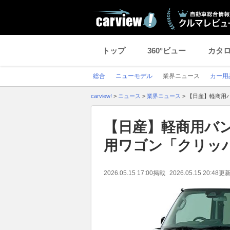
トップ
360°ビュー
カタ
総合
ニューモデル
業界ニュース
カー用
carview!
>
ニュース
>
業界ニュース
>
【日産】軽商用
【日産】軽商用バ
用ワゴン「クリッ
2026.05.15 17:00
掲載
2026.05.15 20:48
更