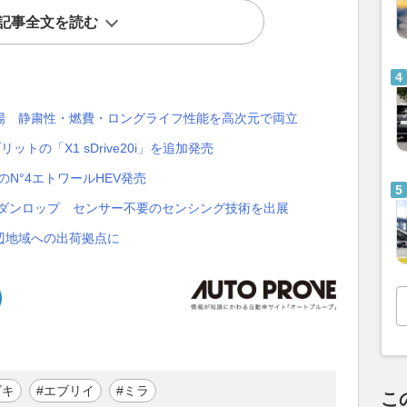
記事全文を読む
」登場 静粛性・燃費・ロングライフ性能を高次元で両立
トの「X1 sDrive20i」を追加発売
のN°4エトワールHEV発売
】ダンロップ センサー不要のセンシング技術を出展
辺地域への出荷拠点に
ズキ
#エブリイ
#ミラ
こ