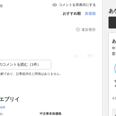
コメントを非表示にする
方
あ
おすすめ順
新着順
違反報告
申
愛
1
0
のコメントを読む（1件）
見解であり、記事提供社と関係はありません。
 エブリイ
※
58件
中古車本体価格
込）