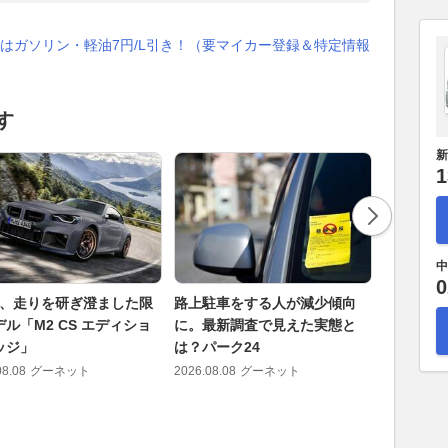
はガソリン・軽油7円/L引き！（要マイカー登録＆特定情報
す
新
1
中
0
W、走りを研ぎ澄ました限
路上駐車をする人が減少傾向
超高速！
ル「M2 CS エディショ
に。最新調査で見えた実態と
超ラップ
ッジ」
は？パーク24
小椋藍5番
スGP プ
08.08
グーネット
2026.08.08
グーネット
2026.08.08