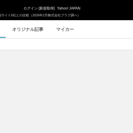
ログイン
[
新規取得
]
Yahoo! JAPAN
サイト5社との比較（2026年2月株式会社プラグ調べ）
オリジナル記事
マイカー