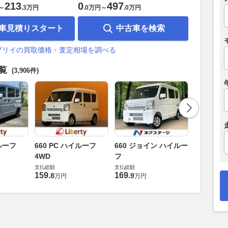
213
0
497
～
.
3万円
.
0万円
～
.
0万円
車見積りスタート
中古車を検索
ブリイの買取価格・査定相場を調べる
一覧
(3,906件)
660 PC
イルーフ
660 PC ハイルーフ
660 ジョイン ハイルー
4WD
4WD
フ
支払総額
支払総額
支払総額
159
.
9
万円
159
.
169
.
8
9
万円
万円