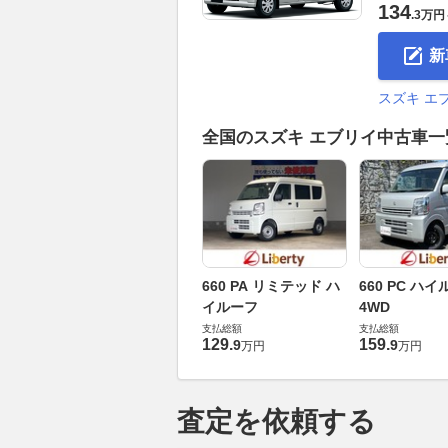
134
.
3万円
新
スズキ エ
全国のスズキ エブリイ中古車
660 PA リミテッド ハ
660 PC ハ
イルーフ
4WD
支払総額
支払総額
129
.
159
.
9
9
万円
万円
査定を依頼する