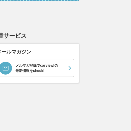
連サービス
メールマガジン
メルマガ登録でcarview!の
最新情報をcheck!