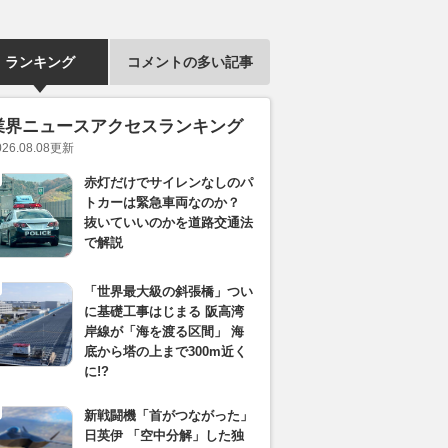
ランキング
コメントの多い記事
業界ニュースアクセスランキング
026.08.08
更新
赤灯だけでサイレンなしのパ
トカーは緊急車両なのか？
抜いていいのかを道路交通法
で解説
「世界最大級の斜張橋」つい
に基礎工事はじまる 阪高湾
岸線が「海を渡る区間」 海
底から塔の上まで300m近く
に!?
新戦闘機「首がつながった」
日英伊 「空中分解」した独