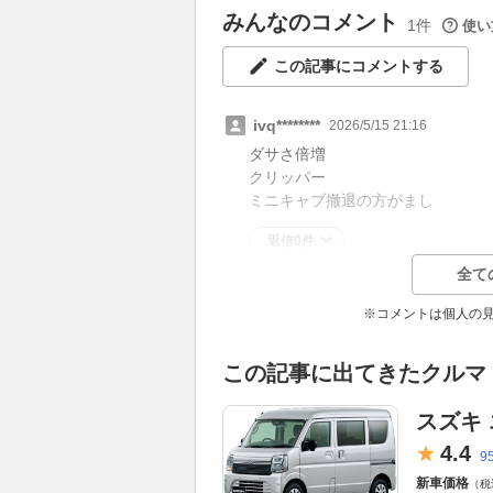
みんなのコメント
1件
使い
この記事にコメントする
ivq********
2026/5/15 21:16
ダサさ倍増
クリッパー
ミニキャブ撤退の方がまし
返信0件
全て
※コメントは個人の
この記事に出てきたクルマ
スズキ
4.
4
9
新車価格
（税