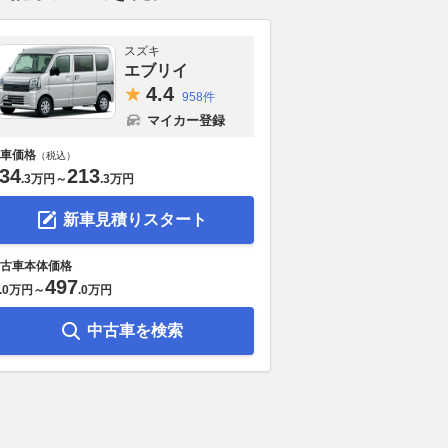
スズキ
エブリイ
4.
4
958件
マイカー登録
車価格
（税込）
34
213
.
3万円
～
.
3万円
新車見積りスタート
古車本体価格
497
.
0万円
～
.
0万円
 レコード1秒更新の
レコードブレイク連発の初日は
東京駅でミニカ
でベッツェッキ最速。
ベッツェッキが最速。小椋は5
オートアート
中古車を検索
手｜MotoGPイギリ
戦連続Q2直接進出／第12戦イ
Dや007の精
ラクティス
ギリスGP
2026.08.07
ベス
motorsport.com 日本版
2026.08.08
AUTOSPORT web