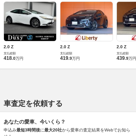
2.0 Z
2.0 Z
2.0 Z
支払総額
支払総額
支払総額
418
419
439
.
0
.
9
.
9
万円
万円
万
車査定を依頼する
あなたの愛車、今いくら？
申込み
最短3時間後
に
最大20社
から愛車の査定結果をWebでお知ら