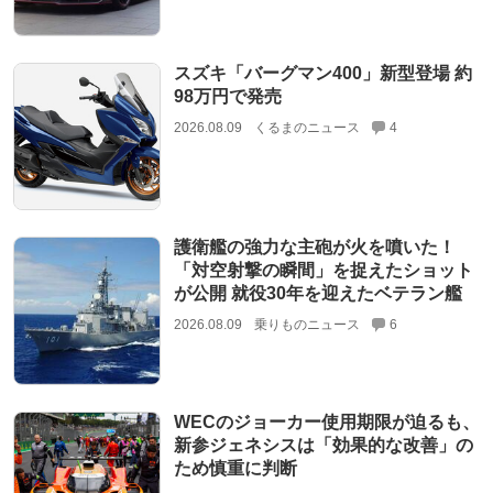
スズキ「バーグマン400」新型登場 約
98万円で発売
2026.08.09
くるまのニュース
4
護衛艦の強力な主砲が火を噴いた！
「対空射撃の瞬間」を捉えたショット
が公開 就役30年を迎えたベテラン艦
2026.08.09
乗りものニュース
6
WECのジョーカー使用期限が迫るも、
新参ジェネシスは「効果的な改善」の
ため慎重に判断