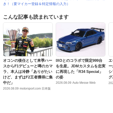
き！（要マイカー登録＆特定情報の入力）
こんな記事も読まれています
オコンの後任として来季ハー
IXOとのコラボで限定999台
エ
スからF1デビューと噂のカマ
を生産。JDMカスタムを忠実
ー
ラ、本人は冷静「ありがたい
に再現した「R34 Special」
シ
けど、まずはF2王者獲得に集
の姿
グ
中だ」
2026.08.09
Auto Messe Web
20
2026.08.09
motorsport.com 日本版