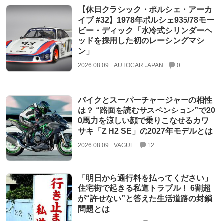
【休日クラシック・ポルシェ・アーカ
イブ #32】1978年ポルシェ935/78モー
ビー・ディック「水冷式シリンダーヘ
ッドを採用した初のレーシングマシ
ン」
2026.08.09
AUTOCAR JAPAN
0
バイクとスーパーチャージャーの相性
は？ “路面を読むサスペンション”で20
0馬力を涼しい顔で乗りこなせるカワ
サキ「Z H2 SE」の2027年モデルとは
2026.08.09
VAGUE
12
「明日から通行料を払ってください」
住宅街で起きる私道トラブル！ 6割超
が“許せない”と答えた生活道路の封鎖
問題とは