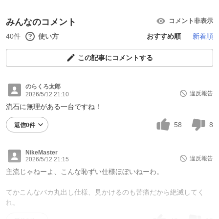
みんなのコメント
コメント非表示
40件
使い方
おすすめ順
新着順
この記事にコメントする
のらくろ太郎
違反報告
2026/5/12 21:10
流石に無理がある一台ですね！
58
8
返信0件
NikeMaster
違反報告
2026/5/12 21:15
主流じゃねーよ、こんな恥ずい仕様ほぼいねーわ。
てかこんなバカ丸出し仕様、見かけるのも苦痛だから絶滅してく
れ。