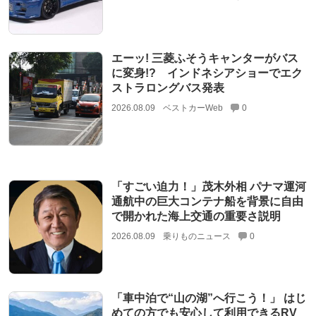
エーッ! 三菱ふそうキャンターがバス
に変身!? インドネシアショーでエク
ストラロングバス発表
2026.08.09
ベストカーWeb
0
「すごい迫力！」茂木外相 パナマ運河
通航中の巨大コンテナ船を背景に自由
で開かれた海上交通の重要さ説明
2026.08.09
乗りものニュース
0
「車中泊で“山の湖”へ行こう！」 はじ
めての方でも安心して利用できるRV