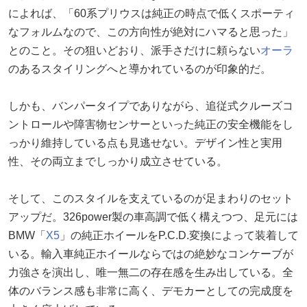
によれば、「60系プリウスは純正の時点で低くスポーティ
なフォルムなので、この方向性が絶対にハマると思った」
とのこと。その狙いどおり、派手さだけに頼らない
オーラ
のあるスタイリングへと導かれているのが印象的だ。
しかも、バンパータイプでありながら、追従式クルーズコ
ントロールや障害物センサーといった純正の安全機能をし
っかり維持している点も見逃せない。デザイン性と実用
性、その両立までしっかり成立させている。
そして、このスタイルを支えているのが足まわりのセット
アップだ。326power製の車高調で低く構えつつ、足元には
BMW「
X5
」の純正ホイールをP.C.D.変換によって装着して
いる。輸入車純正ホイールならではの絶妙なコンケーブが
力強さを演出し、唯一無二の存在感を生み出している。全
体のバランス感も非常に高く、デモカーとしての完成度を