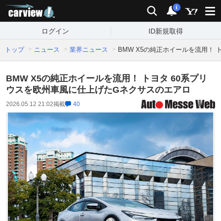
carview!
検索
通知
i
ログイン
ID新規取得
トップ
ニュース
業界ニュース
BMW X5の純正ホイールを流用！
BMW X5の純正ホイールを流用！ トヨタ 60系プリ
ウスを欧州車風に仕上げたGネクサスのエアロ
2026.05.12 21:02
掲載
40