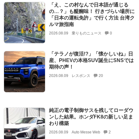
「え、この村なんで日本語が通じる
の…？」も醍醐味！ 行きづらい場所に
「日本の運転免許」で行く方法 台湾ク
ルマ旅指南
2026.08.09
乗りものニュース
0
「テラノが復活!?」「懐かしいね」日
産、PHEVの本格SUV誕生にSNSでは
期待の声！
2026.08.09
レスポンス
20
純正の電子制御サスを残してローダウ
ンした結果。ホンダFK8の新しい足ま
わり構築
2026.08.09
Auto Messe Web
2