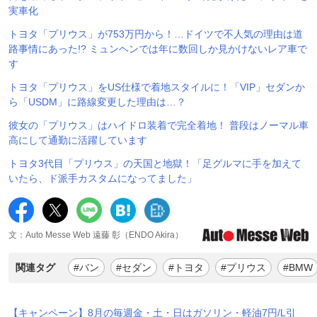
実車化
トヨタ「プリウス」が753万円から！…ドイツで不人気の理由は道
路事情にあった!? ミュンヘンでは年に数回しか見かけないレア車で
す
トヨタ「プリウス」をUS仕様で着地スタイルに！「VIP」セダンか
ら「USDM」に路線変更した理由は…？
彼女の「プリウス」はハイドロ装着で完全着地！ 普段はノーマル車
高にして通勤に活躍しています
トヨタ3代目「プリウス」の天国と地獄！「足グルマに手を加えて
いたら、ド派手カスタムになってました」
文：Auto Messe Web 遠藤 彰（ENDO Akira）
関連タグ
#バン
#セダン
#トヨタ
#プリウス
#BMW
【キャンペーン】8月の毎週金・土・日はガソリン・軽油7円/L引