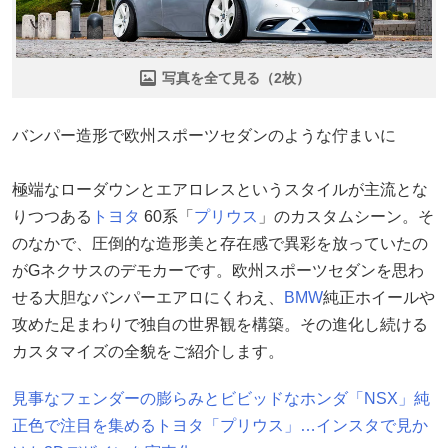
写真を全て見る（2枚）
バンパー造形で欧州スポーツセダンのような佇まいに
極端なローダウンとエアロレスというスタイルが主流とな
りつつある
トヨタ
60系「
プリウス
」のカスタムシーン。そ
のなかで、圧倒的な造形美と存在感で異彩を放っていたの
がGネクサスのデモカーです。欧州スポーツセダンを思わ
せる大胆なバンパーエアロにくわえ、
BMW
純正ホイールや
攻めた足まわりで独自の世界観を構築。その進化し続ける
カスタマイズの全貌をご紹介します。
見事なフェンダーの膨らみとビビッドなホンダ「NSX」純
正色で注目を集めるトヨタ「プリウス」…インスタで見か