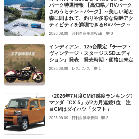
パーク特選情報 【高知県／RVパーク
さめうらテントパーク】～美しい湖と
森に囲まれて、釣りや多彩な湖畔アク
ティビティを満喫できるRVパーク～
2026.08.09
月刊自家用車WEB
0
インディアン、125台限定『チーフ・
ヴィンテージ・スタージスSDエディ
ション』発表 発売時期・価格は未定
2026.08.09
レスポンス
1
〈2026年7月度CM好感度ランキング〉
マツダ「CX-5」が2カ月連続1位 注
目CMはダイハツ「タフト」
2026.08.09
日刊自動車新聞
2