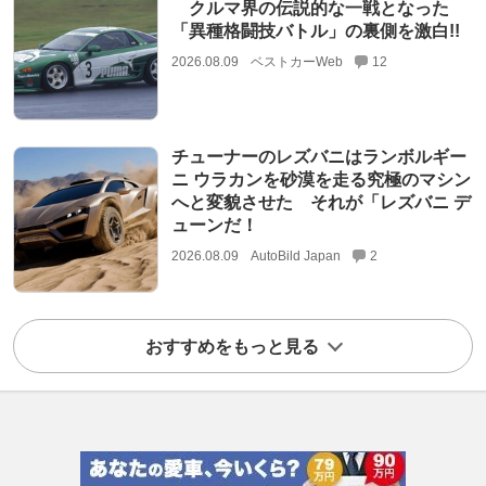
クルマ界の伝説的な一戦となった
「異種格闘技バトル」の裏側を激白!!
2026.08.09
ベストカーWeb
12
チューナーのレズバニはランボルギー
ニ ウラカンを砂漠を走る究極のマシン
へと変貌させた それが「レズバニ デ
ューンだ！
2026.08.09
AutoBild Japan
2
おすすめをもっと見る