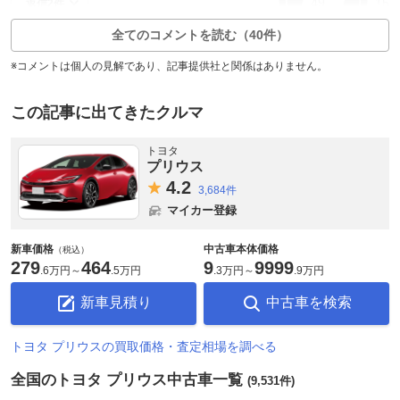
49
15
返信2件
全てのコメントを読む（40件）
※コメントは個人の見解であり、記事提供社と関係はありません。
この記事に出てきたクルマ
トヨタ
プリウス
4.
2
3,684件
マイカー登録
新車価格
中古車本体価格
（税込）
279
464
9
9999
.
6万円
～
.
5万円
.
3万円
～
.
9万円
新車見積り
中古車を検索
トヨタ プリウスの買取価格・査定相場を調べる
全国のトヨタ プリウス中古車一覧
(9,531件)