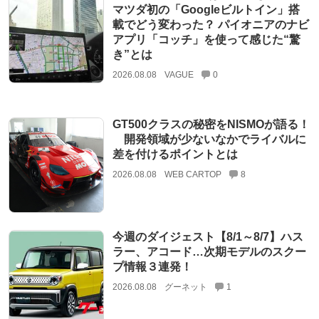
マツダ初の「Googleビルトイン」搭
載でどう変わった？ パイオニアのナビ
アプリ「コッチ」を使って感じた“驚
き”とは
2026.08.08
VAGUE
0
GT500クラスの秘密をNISMOが語る！
開発領域が少ないなかでライバルに
差を付けるポイントとは
2026.08.08
WEB CARTOP
8
今週のダイジェスト【8/1～8/7】ハス
ラー、アコード…次期モデルのスクー
プ情報３連発！
2026.08.08
グーネット
1