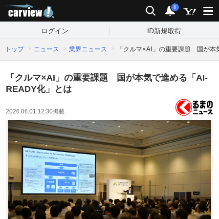
carview!
検索
通知
i
ログイン
ID新規取得
トップ
ニュース
業界ニュース
「クルマ×AI」の重要課題 国が本気
「クルマ×AI」の重要課題 国が本気で進める「AI-
READY化」とは
2026.06.01 12:30
掲載