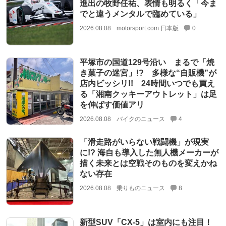
進出の牧野任祐、表情も明るく「今ま
でと違うメンタルで臨めている」
2026.08.08
motorsport.com 日本版
0
平塚市の国道129号沿い まるで「焼
き菓子の迷宮」!? 多様な“自販機”が
店内ビッシリ!! 24時間いつでも買え
る「湘南クッキーアウトレット」は足
を伸ばす価値アリ
2026.08.08
バイクのニュース
4
「滑走路がいらない戦闘機」が現実
に!? 海自も導入した無人機メーカーが
描く未来とは空戦そのものを変えかね
ない存在
2026.08.08
乗りものニュース
8
新型SUV「CX-5」は室内にも注目！