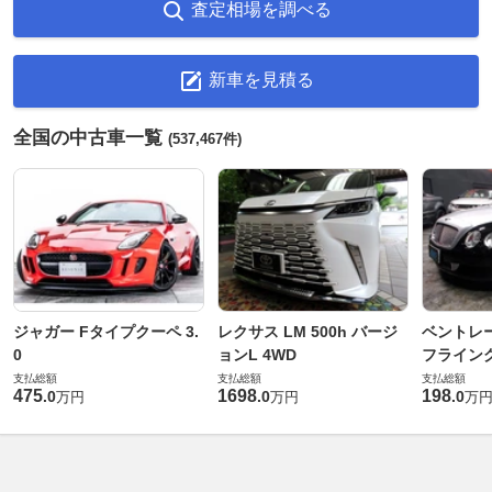
査定相場を調べる
新車を見積る
全国の中古車一覧
(537,467件)
ジャガー Fタイプクーペ 3.
レクサス LM 500h バージ
ベントレ
0
ョンL 4WD
フライングス
支払総額
支払総額
支払総額
475
1698
198
.
0
.
0
.
0
万円
万円
万