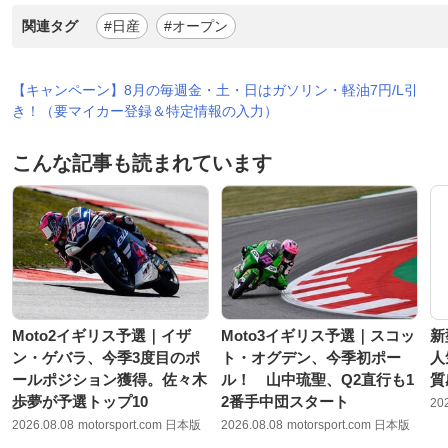
関連タグ
#日産
#オープン
【キャンペーン】8月の毎週金・土・日はガソリン・軽油7円/L引
き！（要マイカー登録＆特定情報の入力）
こんな記事も読まれています
Moto2イギリス予選｜イザ
Moto3イギリス予選｜スコッ
新
ン・ゲバラ、今季3度目のポ
ト・オグデン、今季初ポー
人
ールポジション獲得。佐々木
ル！ 山中琉聖、Q2直行も1
質
歩夢が予選トップ10
2番手中団スタート
20
2026.08.08
motorsport.com 日本版
2026.08.08
motorsport.com 日本版