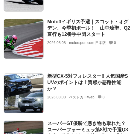
Moto3イギリス予選｜スコット・オグ
デン、今季初ポール！ 山中琉聖、Q2
直行も12番手中団スタート
2026.08.08
motorsport.com 日本版
0
新型CX-5対フォレスター!! 人気国産S
UVのポイントは上質感か悪路性能
か？
2026.08.08
ベストカーWeb
8
スーパーGT優勝で憑き物も取れた？
スーパーフォーミュラ第8戦で予選Q3