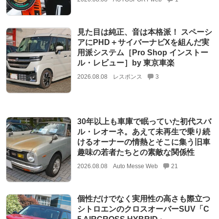
見た目は純正、音は本格派！ スペーシ
アにPHD＋サイバーナビXを組んだ実
用派システム［Pro Shop インストー
ル・レビュー］by 東京車楽
2026.08.08
レスポンス
3
30年以上も車庫で眠っていた初代スバ
ル・レオーネ。あえて未再生で乗り続
けるオーナーの情熱とそこに集う旧車
趣味の若者たちとの素敵な関係性
2026.08.08
Auto Messe Web
21
個性だけでなく実用性の高さも際立つ
シトロエンのクロスオーバーSUV「C