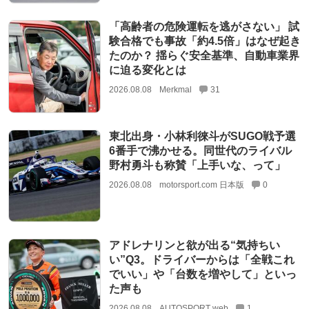
「高齢者の危険運転を逃がさない」 試
験合格でも事故「約4.5倍」はなぜ起き
たのか？ 揺らぐ安全基準、自動車業界
に迫る変化とは
2026.08.08
Merkmal
31
東北出身・小林利徠斗がSUGO戦予選
6番手で沸かせる。同世代のライバル
野村勇斗も称賛「上手いな、って」
2026.08.08
motorsport.com 日本版
0
アドレナリンと欲が出る“気持ちい
い”Q3。ドライバーからは「全戦これ
でいい」や「台数を増やして」といっ
た声も
2026.08.08
AUTOSPORT web
1