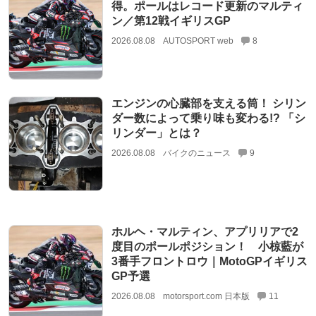
得。ポールはレコード更新のマルティ
ン／第12戦イギリスGP
2026.08.08
AUTOSPORT web
8
エンジンの心臓部を支える筒！ シリン
ダー数によって乗り味も変わる!? 「シ
リンダー」とは？
2026.08.08
バイクのニュース
9
ホルヘ・マルティン、アプリリアで2
度目のポールポジション！ 小椋藍が
3番手フロントロウ｜MotoGPイギリス
GP予選
2026.08.08
motorsport.com 日本版
11