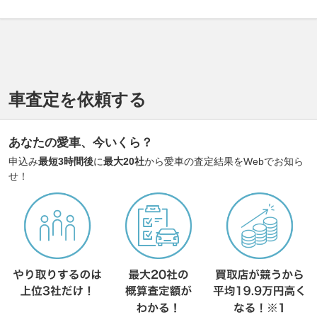
車査定を依頼する
あなたの愛車、今いくら？
申込み
最短3時間後
に
最大20社
から愛車の査定結果をWebでお知ら
せ！