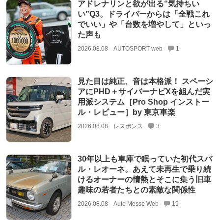
アドレナリンと欲が出る“気持ちい
い”Q3。ドライバーからは「全戦これ
でいい」や「台数を増やして」といっ
た声も
2026.08.08
AUTOSPORT web
1
見た目は純正、音は本格派！ スペーシ
アにPHD＋サイバーナビXを組んだ実
用派システム［Pro Shop インストー
ル・レビュー］by 東京車楽
2026.08.08
レスポンス
3
30年以上も車庫で眠っていた初代スバ
ル・レオーネ。あえて未再生で乗り続
けるオーナーの情熱とそこに集う旧車
趣味の若者たちとの素敵な関係性
2026.08.08
Auto Messe Web
19