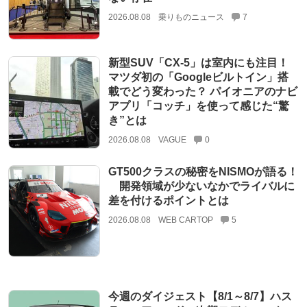
2026.08.08
乗りものニュース
7
新型SUV「CX-5」は室内にも注目！
マツダ初の「Googleビルトイン」搭
載でどう変わった？ パイオニアのナビ
アプリ「コッチ」を使って感じた“驚
き”とは
2026.08.08
VAGUE
0
GT500クラスの秘密をNISMOが語る！
開発領域が少ないなかでライバルに
差を付けるポイントとは
2026.08.08
WEB CARTOP
5
今週のダイジェスト【8/1～8/7】ハス