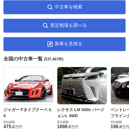
中古車を検索
査定相場を調べる
新車を見積る
全国の中古車一覧
(537,467件)
ジャガー Fタイプクーペ 3.
レクサス LM 500h バージ
ベントレ
0
ョンL 4WD
フライングス
支払総額
支払総額
支払総額
475
1698
198
.
0
.
0
.
0
万円
万円
万