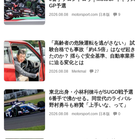
GP予選
2026.08.08
motorsport.com 日本版
9
「高齢者の危険運転を逃がさない」 試
験合格でも事故「約4.5倍」はなぜ起き
たのか？ 揺らぐ安全基準、自動車業界
に迫る変化とは
2026.08.08
Merkmal
27
東北出身・小林利徠斗がSUGO戦予選
6番手で沸かせる。同世代のライバル
野村勇斗も称賛「上手いな、って」
2026.08.08
motorsport.com 日本版
0