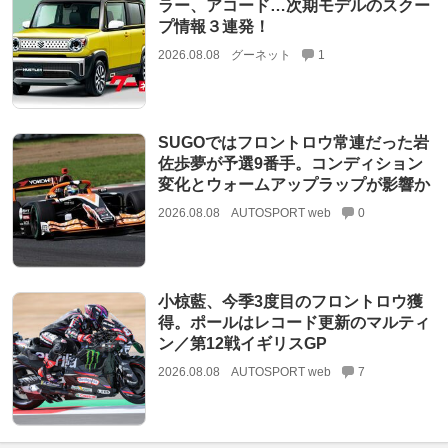
ラー、アコード…次期モデルのスクー
プ情報３連発！
2026.08.08
グーネット
1
SUGOではフロントロウ常連だった岩
佐歩夢が予選9番手。コンディション
変化とウォームアップラップが影響か
2026.08.08
AUTOSPORT web
0
小椋藍、今季3度目のフロントロウ獲
得。ポールはレコード更新のマルティ
ン／第12戦イギリスGP
2026.08.08
AUTOSPORT web
7