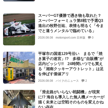
スーパーGT優勝で憑き物も取れた？
スーパーフォーミュラ第8戦で予選Q3
進出の牧野任祐、表情も明るく「今ま
でと違うメンタルで臨めている」
2026.08.08
motorsport.com 日本版
0
平塚市の国道129号沿い まるで「焼
き菓子の迷宮」!? 多様な“自販機”が
店内ビッシリ!! 24時間いつでも買え
る「湘南クッキーアウトレット」は足
を伸ばす価値アリ
2026.08.08
バイクのニュース
2
「滑走路がいらない戦闘機」が現実
に!? 海自も導入した無人機メーカーが
描く未来とは空戦そのものを変えかね
ない存在