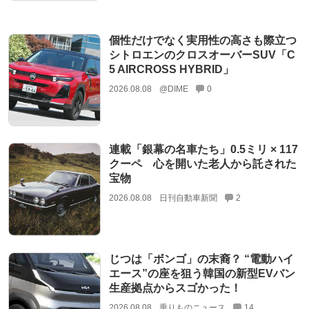
個性だけでなく実用性の高さも際立つ
シトロエンのクロスオーバーSUV「C
5 AIRCROSS HYBRID」
2026.08.08
@DIME
0
連載「銀幕の名車たち」0.5ミリ × 117
クーペ 心を開いた老人から託された
宝物
2026.08.08
日刊自動車新聞
2
じつは「ボンゴ」の末裔？ “電動ハイ
エース”の座を狙う韓国の新型EVバン
生産拠点からスゴかった！
2026.08.08
乗りものニュース
14