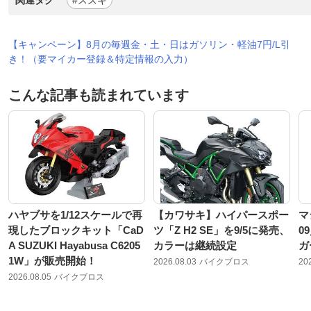
関連タグ
#スズキ
【キャンペーン】8月の毎週金・土・日はガソリン・軽油7円/L引
き！（要マイカー登録＆特定情報の入力）
こんな記事も読まれています
ハヤブサを1/12スケールで再
【カワサキ】ハイパースポー
マ
現したブロックキット「CaD
ツ「Z H2 SE」を9/5に発売、
0
A SUZUKI Hayabusa C6205
カラーは継続設定
ガ
1W」が販売開始！
2026.08.03
バイクブロス
20
2026.08.05
バイクブロス