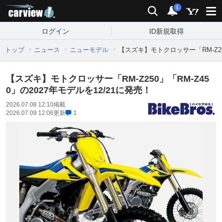
carview!
検索
通知
i
ログイン
ID新規取得
トップ
ニュース
ニューモデル
【スズキ】モトクロッサー「RM-Z250
【スズキ】モトクロッサー「RM-Z250」「RM-Z45
0」の2027年モデルを12/21に発売！
2026.07.08 12:10
掲載
2026.07.09 12:06
更新
1