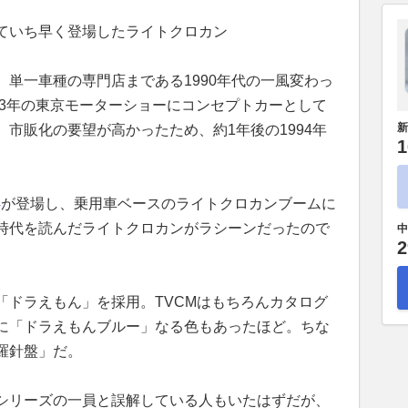
ていち早く登場したライトクロカン
単一車種の専門店まである1990年代の一風変わっ
93年の東京モーターショーにコンセプトカーとして
新
市販化の要望が高かったため、約1年後の1994年
1
4
が登場し、乗用車ベースのライトクロカンブームに
時代を読んだライトクロカンがラシーンだったので
中
2
「ドラえもん」を採用。TVCMはもちろんカタログ
に「ドラえもんブルー」なる色もあったほど。ちな
羅針盤」だ。
シリーズの一員と誤解している人もいたはずだが、