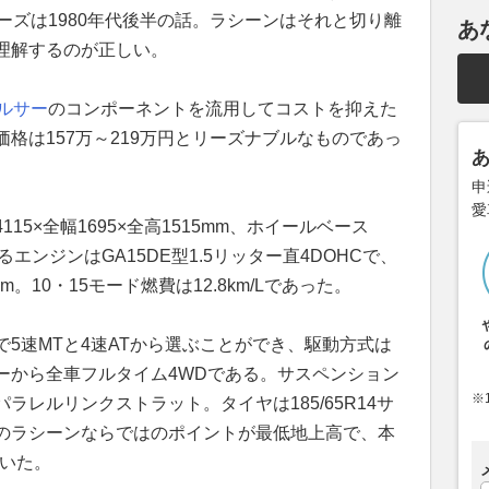
ーズは1980年代後半の話。ラシーンはそれと切り離
あ
理解するのが正しい。
ルサー
のコンポーネントを流用してコストを抑えた
格は157万～219万円とリーズナブルなものであっ
申
愛
5×全幅1695×全高1515mm、ホイールベース
れるエンジンはGA15DE型1.5リッター直4DOHCで、
m。10・15モード燃費は12.8km/Lであった。
5速MTと4速ATから選ぶことができ、駆動方式は
ーから全車フルタイム4WDである。サスペンション
※
レルリンクストラット。タイヤは185/65R14サ
のラシーンならではのポイントが最低地上高で、本
ていた。