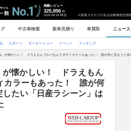
掲載レビュー
325,856
件
時点
※新車カタログのある自動車総合情報
2026.08.06
ログ
中古車検索
新車見積り
車買取
ニュース
品
スポーツ
モーターショー
イベント
ランキング
進」が懐かしい！ ドラえもんブルーなんてボディカラーもあった！ 誰が何と言おうと名
」が懐かしい！ ドラえもん
ィカラーもあった！ 誰が何
定したい「日産ラシーン」は
た