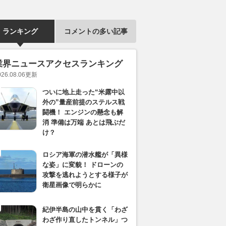
ランキング
コメントの多い記事
業界ニュースアクセスランキング
026.08.06
更新
ついに地上走った“米露中以
外の”量産前提のステルス戦
闘機！ エンジンの懸念も解
消 準備は万端 あとは飛ぶだ
け？
ロシア海軍の潜水艦が「異様
な姿」に変貌！ ドローンの
攻撃を逃れようとする様子が
衛星画像で明らかに
紀伊半島の山中を貫く「わざ
わざ作り直したトンネル」つ