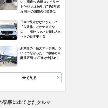
いに開通へ 内部コンクリー
ト“ぜんぶ剥がして”約3年遅
れ 唯一の国道の代替路に
日本で見かけないからって
「失敗作」とかナメるな
よ！ 海外じゃバカ売れ大ヒ
ットの日本車４台
新東名の「巨大アーチ橋」つ
いにつながった！ “最後の未
開通区間”の工事が大詰めに
全て見る
の記事に出てきたクルマ