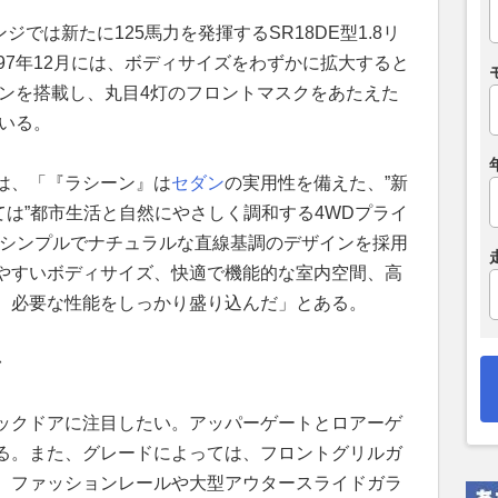
ジでは新たに125馬力を発揮するSR18DE型1.8リ
97年12月には、ボディサイズをわずかに拡大すると
ジンを搭載し、丸目4灯のフロントマスクをあたえた
いる。
は、「『ラシーン』は
セダン
の実用性を備えた、”新
ては”都市生活と自然にやさしく調和する4WDプライ
、シンプルでナチュラルな直線基調のデザインを採用
やすいボディサイズ、快適で機能的な室内空間、高
、必要な性能をしっかり盛り込んだ」とある。
台
ックドアに注目したい。アッパーゲートとロアーゲ
る。また、グレードによっては、フロントグリルガ
、ファッションレールや大型アウタースライドガラ