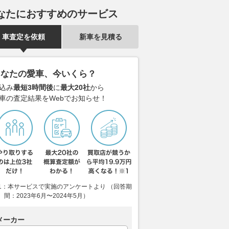
なたにおすすめのサービス
車査定を依頼
新車を見積る
あなたの愛車、今いくら？
込み
最短3時間後
に
最大20社
から
車の査定結果をWebでお知らせ！
1：本サービスで実施のアンケートより （回答期
間：2023年6月〜2024年5月）
メーカー