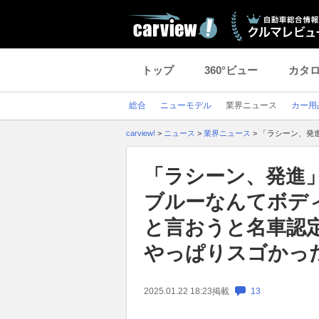
トップ
360°ビュー
カタ
総合
ニューモデル
業界ニュース
カー用
carview!
>
ニュース
>
業界ニュース
>
「ラシーン、発
「ラシーン、発進
ブルーなんてボデ
と言おうと名車認
やっぱりスゴかっ
2025.01.22 18:23
掲載
13