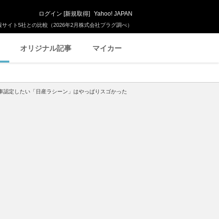
ログイン
[
新規取得
]
Yahoo! JAPAN
サイト5社との比較（2026年2月株式会社プラグ調べ）
オリジナル記事
マイカー
車認定したい「日産ラシーン」はやっぱりスゴかった