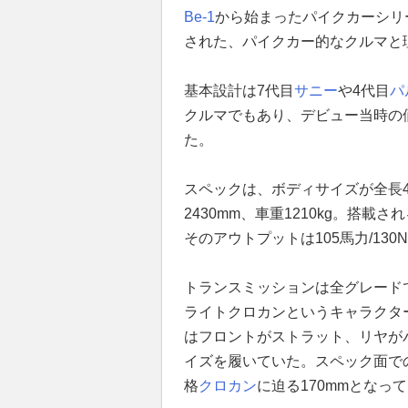
Be-1
から始まったパイクカーシリ
された、パイクカー的なクルマと
基本設計は7代目
サニー
や4代目
パ
クルマでもあり、デビュー当時の価
た。
スペックは、ボディサイズが全長411
2430mm、車重1210kg。搭載さ
そのアウトプットは105馬力/130N
トランスミッションは全グレードで
ライトクロカンというキャラクタ
はフロントがストラット、リヤがパラ
イズを履いていた。スペック面で
格
クロカン
に迫る170mmとなっ