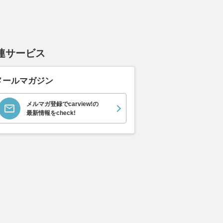
連サービス
メールマガジン
メルマガ登録でcarview!の
最新情報をcheck!