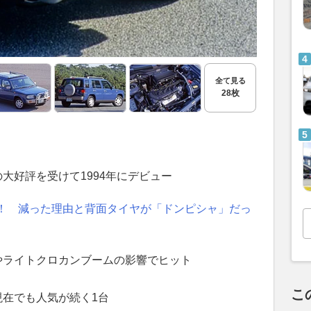
全て見る
28枚
大好評を受けて1994年にデビュー
！ 減った理由と背面タイヤが「ドンピシャ」だっ
やライトクロカンブームの影響でヒット
こ
現在でも人気が続く1台