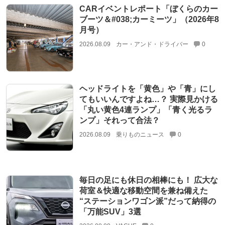
CARイベントレポート「ぼくらのカー
ブーツ＆#038;カーミーツ」（2026年8
月号）
2026.08.09
カー・アンド・ドライバー
0
ヘッドライトを「黄色」や「青」にし
てもいいんですよね…？ 実際見かける
「丸い黄色4連ランプ」「青く光るラ
ンプ」それって合法？
2026.08.09
乗りものニュース
0
毎日の足にも休日の相棒にも！ 広大な
荷室＆快適な移動空間を兼ね備えた
“ステーションワゴン派”だって納得の
「万能SUV」3選