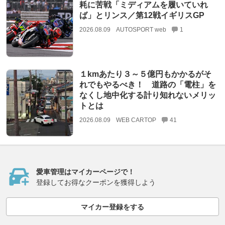
耗に苦戦「ミディアムを履いていれ
ば」とリンス／第12戦イギリスGP
2026.08.09
AUTOSPORT web
1
１kmあたり３～５億円もかかるがそ
れでもやるべき！ 道路の「電柱」を
なくし地中化する計り知れないメリッ
トとは
2026.08.09
WEB CARTOP
41
愛車管理はマイカーページで！
登録してお得なクーポンを獲得しよう
マイカー登録をする