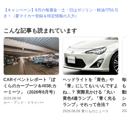
【キャンペーン】8月の毎週金・土・日はガソリン・軽油7円/L引
き！（要マイカー登録＆特定情報の入力）
こんな記事も読まれています
CARイベントレポート「ぼ
ヘッドライトを「黄色」や
毎
くらのカーブーツ＆#038;カ
「青」にしてもいいんですよ
も
ーミーツ」（2026年8月号）
ね…？ 実際見かける「丸い
動
黄色4連ランプ」「青く光る
シ
2026.08.09
カー・アンド・ドライバー
ランプ」それって合法？
の
20
2026.08.09
乗りものニュース