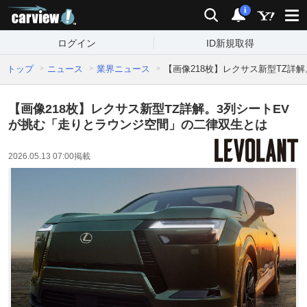
carview!
検索
通知
i
ログイン
ID新規取得
トップ
ニュース
業界ニュース
【画像218枚】レクサス新型TZ詳
【画像218枚】レクサス新型TZ詳解。3列シートEV
が挑む「走りとラウンジ空間」の二律双生とは
2026.05.13 07:00
掲載