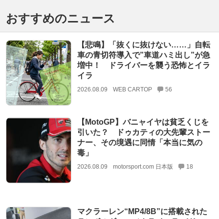
おすすめのニュース
【悲鳴】「抜くに抜けない……」自転
車の青切符導入で”車道ハミ出し”が急
増中！ ドライバーを襲う恐怖とイラ
イラ
2026.08.09
WEB CARTOP
56
【MotoGP】バニャイヤは貧乏くじを
引いた？ ドゥカティの大先輩ストー
ナー、その境遇に同情「本当に気の
毒」
2026.08.09
motorsport.com 日本版
18
マクラーレン“MP4/8B”に搭載された