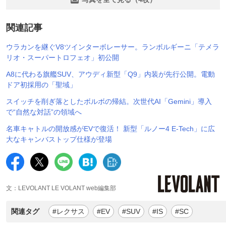
関連記事
ウラカンを継ぐV8ツインターボレーサー。ランボルギーニ「テメラ
リオ・スーパートロフェオ」初公開
A8に代わる旗艦SUV、アウディ新型「Q9」内装が先行公開。電動
ドア初採用の「聖域」
スイッチを削ぎ落としたボルボの帰結。次世代AI「Gemini」導入
で“自然な対話”の領域へ
名車キャトルの開放感がEVで復活！ 新型「ルノー4 E-Tech」に広
大なキャンバストップ仕様が登場
文：LEVOLANT LE VOLANT web編集部
関連タグ
#レクサス
#EV
#SUV
#IS
#SC