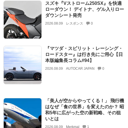
スズキ『Vストローム250SX』を快適
ローダウン！ デイトナ、ゲル入りロー
ダウンシート発売
2026.08.09
レスポンス
0
『マツダ・スピリット・レーシング・
ロードスター』は行き先にご用心【日
本版編集長コラム#94】
2026.08.09
AUTOCAR JAPAN
0
「美人が空からやってくる！」 飛行機
はなぜ「食の世界」を変えたのか？ 昭
和5年に広がった空の新戦略、その狙
いとは
2026.08.09
Merkmal
1