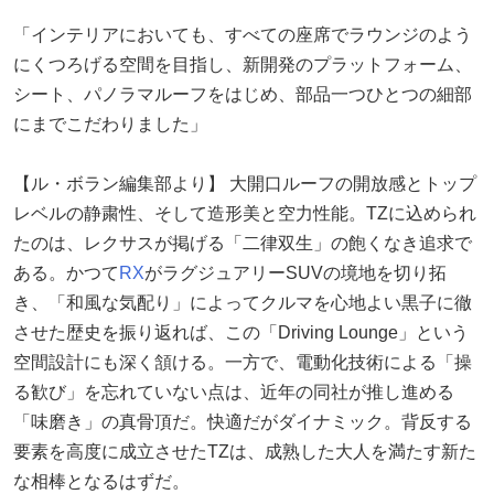
「インテリアにおいても、すべての座席でラウンジのよう
にくつろげる空間を目指し、新開発のプラットフォーム、
シート、パノラマルーフをはじめ、部品一つひとつの細部
にまでこだわりました」
【ル・ボラン編集部より】 大開口ルーフの開放感とトップ
レベルの静粛性、そして造形美と空力性能。TZに込められ
たのは、レクサスが掲げる「二律双生」の飽くなき追求で
ある。かつて
RX
がラグジュアリーSUVの境地を切り拓
き、「和風な気配り」によってクルマを心地よい黒子に徹
させた歴史を振り返れば、この「Driving Lounge」という
空間設計にも深く頷ける。一方で、電動化技術による「操
る歓び」を忘れていない点は、近年の同社が推し進める
「味磨き」の真骨頂だ。快適だがダイナミック。背反する
要素を高度に成立させたTZは、成熟した大人を満たす新た
な相棒となるはずだ。