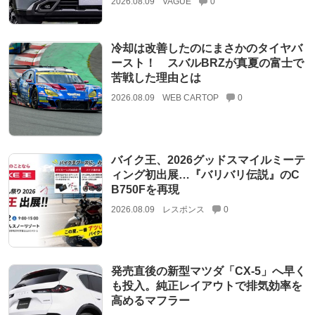
2026.08.09
VAGUE
0
冷却は改善したのにまさかのタイヤバ
ースト！ スバルBRZが真夏の富士で
苦戦した理由とは
2026.08.09
WEB CARTOP
0
バイク王、2026グッドスマイルミーテ
ィング初出展…『バリバリ伝説』のC
B750Fを再現
2026.08.09
レスポンス
0
発売直後の新型マツダ「CX-5」へ早く
も投入。純正レイアウトで排気効率を
高めるマフラー