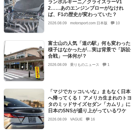
ランボルギーニ／クライスラーV1
2……あのエンジンブローがなけれ
ば、F1の歴史が変わっていた？
2026.08.09
motorsport.com 日本版
10
富士山の人気「道の駅」何も変わった
様子はなかったが…実は背景で「訴訟
合戦」一体何が？
2026.08.09
乗りものニュース
1
「マジでカッコいいな」まもなく日本
へ帰ってくる！ アメリカ生まれのトヨ
タのミッドサイズセダン「カムリ」に
日本のSNSが盛り上がっているワケ
2026.08.09
VAGUE
16