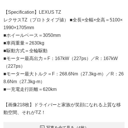
【Specification】LEXUS TZ
レクサスTZ（プロトタイプ値） ■全長×全幅×全高＝5100×
1990×1705mm
■ホイールベース＝3050mm
■車両重量＝2630kg
■駆動方式＝全輪駆動
■モーター最高出力＝F：167kW（227ps）／R：167kW
（227ps）
■モーター最大トルク＝F：268.6Nm（27.3kg-m）／R：26
8.6Nm（27.3kg-m）
■一充電走行距離＝620km
【画像218枚】ドライバーと家族が笑顔になれる上質な移
動空間、それがTZ！
写真を全て見る（4枚）