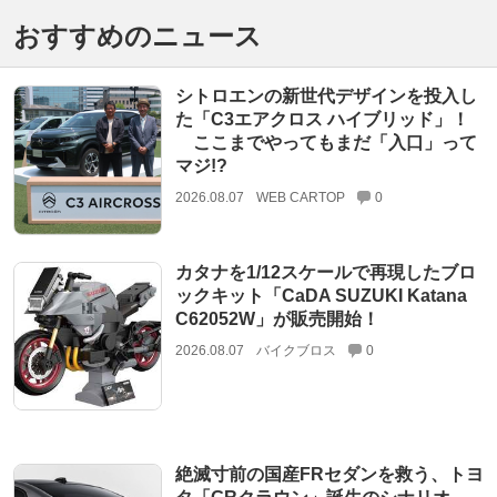
おすすめのニュース
シトロエンの新世代デザインを投入し
た「C3エアクロス ハイブリッド」！
ここまでやってもまだ「入口」って
マジ!?
2026.08.07
WEB CARTOP
0
カタナを1/12スケールで再現したブロ
ックキット「CaDA SUZUKI Katana
C62052W」が販売開始！
2026.08.07
バイクブロス
0
絶滅寸前の国産FRセダンを救う、トヨ