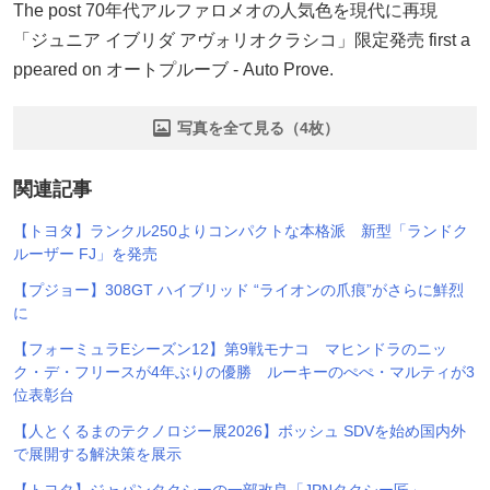
The post 70年代アルファロメオの人気色を現代に再現
「ジュニア イブリダ アヴォリオクラシコ」限定発売 first a
ppeared on オートプルーブ - Auto Prove.
写真を全て見る（4枚）
関連記事
【トヨタ】ランクル250よりコンパクトな本格派 新型「ランドク
ルーザー FJ」を発売
【プジョー】308GT ハイブリッド “ライオンの爪痕”がさらに鮮烈
に
【フォーミュラEシーズン12】第9戦モナコ マヒンドラのニッ
ク・デ・フリースが4年ぶりの優勝 ルーキーのぺぺ・マルティが3
位表彰台
【人とくるまのテクノロジー展2026】ボッシュ SDVを始め国内外
で展開する解決策を展示
【トヨタ】ジャパンタクシーの一部改良「JPNタクシー匠」