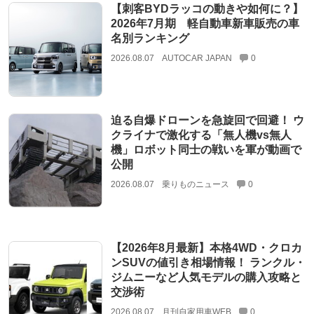
【刺客BYDラッコの動きや如何に？】
2026年7月期 軽自動車新車販売の車
名別ランキング
2026.08.07
AUTOCAR JAPAN
0
迫る自爆ドローンを急旋回で回避！ ウ
クライナで激化する「無人機vs無人
機」ロボット同士の戦いを軍が動画で
公開
2026.08.07
乗りものニュース
0
【2026年8月最新】本格4WD・クロカ
ンSUVの値引き相場情報！ ランクル・
ジムニーなど人気モデルの購入攻略と
交渉術
2026.08.07
月刊自家用車WEB
0