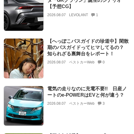
タ「GRクラウン」誕生のシナリオ
【予想CG】
2026.08.07
LEVOLANT
1
【へっぽこバスガイドの珍道中】閑散
期のバスガイドってヒマしてるの？
知られざる裏舞台をレポート！
2026.08.07
ベストカーWeb
0
電気の走りなのに充電不要!! 日産ノ
ートのe-POWERはEVと何が違う？
2026.08.07
ベストカーWeb
3