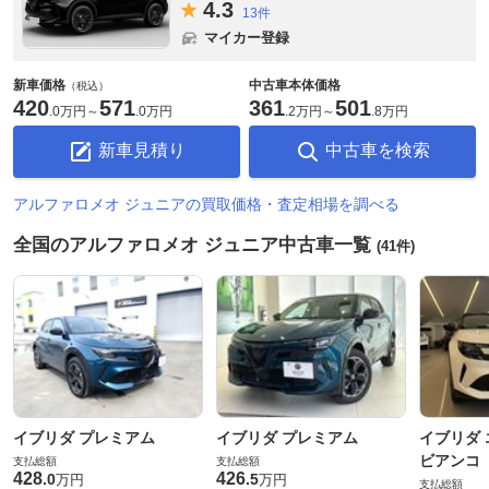
4.
3
13件
マイカー登録
新車価格
中古車本体価格
（税込）
420
571
361
501
.
0万円
～
.
0万円
.
2万円
～
.
8万円
新車見積り
中古車を検索
アルファロメオ ジュニアの買取価格・査定相場を調べる
全国のアルファロメオ ジュニア中古車一覧
(41件)
イブリダ プレミアム
イブリダ プレミアム
イブリダ
ビアンコ
支払総額
支払総額
428
426
.
0
.
5
万円
万円
支払総額