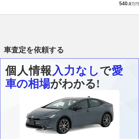
540
.
0
万
車査定を依頼する
個人情報
入力なし
で
愛
車の相場
がわかる!