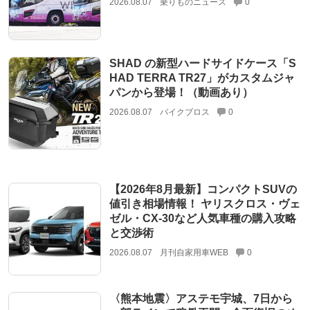
2026.08.07
乗りものニュース
0
SHAD の新型ハードサイドケース「S
HAD TERRA TR27」がカスタムジャ
パンから登場！（動画あり）
2026.08.07
バイクブロス
0
【2026年8月最新】コンパクトSUVの
値引き相場情報！ ヤリスクロス・ヴェ
ゼル・CX-30など人気車種の購入攻略
と交渉術
2026.08.07
月刊自家用車WEB
0
〈熊本地震〉アステモ宇城、7日から