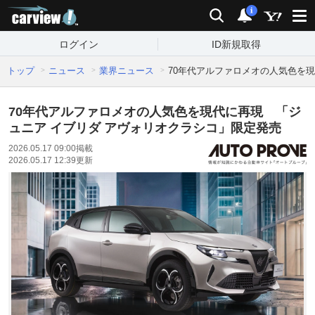
carview!
検索
通知
i
ログイン
ID新規取得
トップ
ニュース
業界ニュース
70年代アルファロメオの人気色を
70年代アルファロメオの人気色を現代に再現 「ジ
ュニア イブリダ アヴォリオクラシコ」限定発売
2026.05.17 09:00
掲載
2026.05.17 12:39
更新