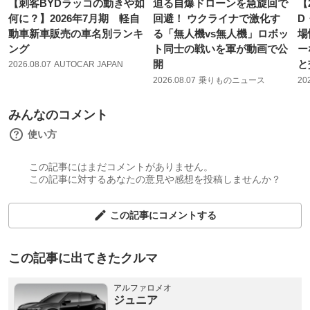
【刺客BYDラッコの動きや如
迫る自爆ドローンを急旋回で
【
何に？】2026年7月期 軽自
回避！ ウクライナで激化す
D
動車新車販売の車名別ランキ
る「無人機vs無人機」ロボッ
場
ング
ト同士の戦いを軍が動画で公
ー
開
と
2026.08.07
AUTOCAR JAPAN
2026.08.07
乗りものニュース
20
みんなのコメント
使い方
この記事にはまだコメントがありません。
この記事に対するあなたの意見や感想を投稿しませんか？
この記事にコメントする
この記事に出てきたクルマ
アルファロメオ
ジュニア