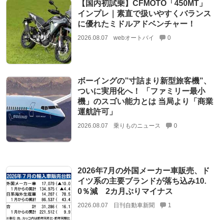
【国内初試乗】CFMOTO「450MT」
インプレ｜素直で扱いやすくバランス
に優れたミドルアドベンチャー！
2026.08.07
webオートバイ
0
ボーイングの”寸詰まり新型旅客機”、
ついに実用化へ！ 「ファミリー最小
機」のスゴい能力とは 当局より「商業
運航許可」
2026.08.07
乗りものニュース
0
2026年7月の外国メーカー車販売、ド
イツ系の主要ブランドが落ち込み10.
0％減 2カ月ぶりマイナス
2026.08.07
日刊自動車新聞
1