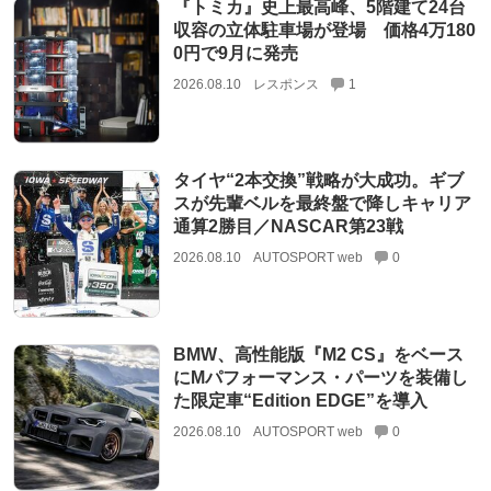
『トミカ』史上最高峰、5階建て24台
収容の立体駐車場が登場 価格4万180
0円で9月に発売
2026.08.10
レスポンス
1
タイヤ“2本交換”戦略が大成功。ギブ
スが先輩ベルを最終盤で降しキャリア
通算2勝目／NASCAR第23戦
2026.08.10
AUTOSPORT web
0
BMW、高性能版『M2 CS』をベース
にMパフォーマンス・パーツを装備し
た限定車“Edition EDGE”を導入
2026.08.10
AUTOSPORT web
0