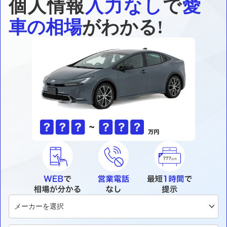
個人情報
入力なし
で
愛
車の相場
がわかる!