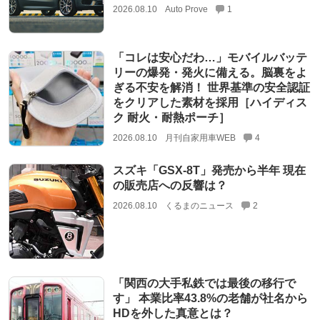
2026.08.10
Auto Prove
1
「コレは安心だわ…」モバイルバッテ
リーの爆発・発火に備える。脳裏をよ
ぎる不安を解消！ 世界基準の安全認証
をクリアした素材を採用［ハイディス
ク 耐火・耐熱ポーチ］
2026.08.10
月刊自家用車WEB
4
スズキ「GSX-8T」発売から半年 現在
の販売店への反響は？
2026.08.10
くるまのニュース
2
「関西の大手私鉄では最後の移行で
す」 本業比率43.8%の老舗が社名から
HDを外した真意とは？