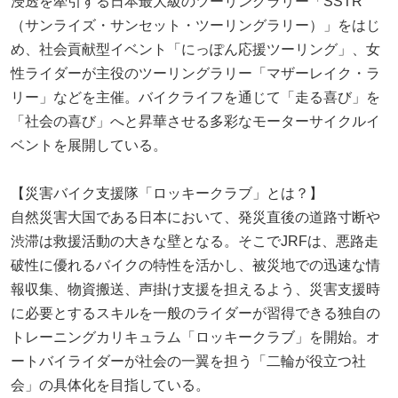
浸透を牽引する日本最大級のツーリングラリー「SSTR
（サンライズ・サンセット・ツーリングラリー）」をはじ
め、社会貢献型イベント「にっぽん応援ツーリング」、女
性ライダーが主役のツーリングラリー「マザーレイク・ラ
リー」などを主催。バイクライフを通じて「走る喜び」を
「社会の喜び」へと昇華させる多彩なモーターサイクルイ
ベントを展開している。
【災害バイク支援隊「ロッキークラブ」とは？】
自然災害大国である日本において、発災直後の道路寸断や
渋滞は救援活動の大きな壁となる。そこでJRFは、悪路走
破性に優れるバイクの特性を活かし、被災地での迅速な情
報収集、物資搬送、声掛け支援を担えるよう、災害支援時
に必要とするスキルを一般のライダーが習得できる独自の
トレーニングカリキュラム「ロッキークラブ」を開始。オ
ートバイライダーが社会の一翼を担う「二輪が役立つ社
会」の具体化を目指している。