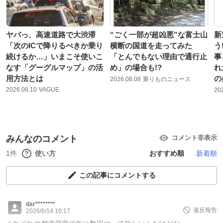
ヤバっ、高速道路で大渋滞
“ごく一部が超凶悪”な富士山
新
「次のICで降りるべきか乗り
横断の国道を走ってみた
う
続けるか…」いまこそ使いこ
「とんでもない理由で通行止
事
なす「グーグルマップ」の活
め」の場合も!?
れ
用方法とは
の
2026.08.08
乗りものニュース
2026.08.10
VAGUE
20
みんなのコメント
コメント非表示
1件
使い方
おすすめ順
新着順
この記事にコメントする
dar********
違反報告
2026/6/14 10:17