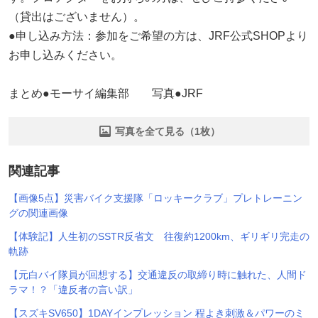
（貸出はございません）。
●申し込み方法：参加をご希望の方は、JRF公式SHOPより
お申し込みください。
まとめ●モーサイ編集部 写真●JRF
写真を全て見る（1枚）
関連記事
【画像5点】災害バイク支援隊「ロッキークラブ」プレトレーニン
グの関連画像
【体験記】人生初のSSTR反省文 往復約1200km、ギリギリ完走の
軌跡
【元白バイ隊員が回想する】交通違反の取締り時に触れた、人間ド
ラマ！？「違反者の言い訳」
【スズキSV650】1DAYインプレッション 程よき刺激＆パワーのミ