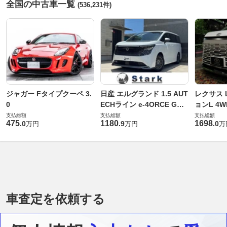
全国の中古車一覧
(536,231件)
ジャガー Fタイプクーペ 3.
日産 エルグランド 1.5 AUT
レクサス L
0
ECHライン e-4ORCE Gス
ョンL 4W
ペック 4WD
支払総額
支払総額
支払総額
475
1180
1698
.
0
.
9
.
0
万円
万円
万
車査定を依頼する