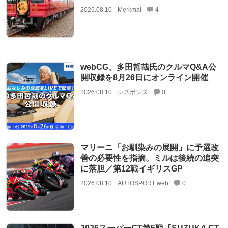
2026.08.10
Merkmal
4
webCG、多田哲哉氏のクルマQ&A公
開収録を8月26日にオンライン開催
2026.08.10
レスポンス
0
マリーニ「お馴染みの展開」に予選改
善の必要性を指摘。ミルは後続の追突
に落胆／第12戦イギリスGP
2026.08.10
AUTOSPORT web
0