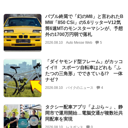
バブル終焉で「幻のM8」と言われたB
MW「850 CSi」の5.6リッターV12気
筒6速MTのモンスターマシンが、予想
外の1700万円弱で落札
2026.08.10
Auto Messe Web
5
「ダイヤモンド型フレーム」がカッコ
イイ!! スポーツ自転車はどれも「ふ
たつの三角形」でできている!? 一体
ナゼ？
2026.08.10
バイクのニュース
4
タクシー配車アプリ「よぶら～」、静
岡市で運用開始…電脳交通が複数社共
同配車を実現
2026.08.10
レスポンス
0