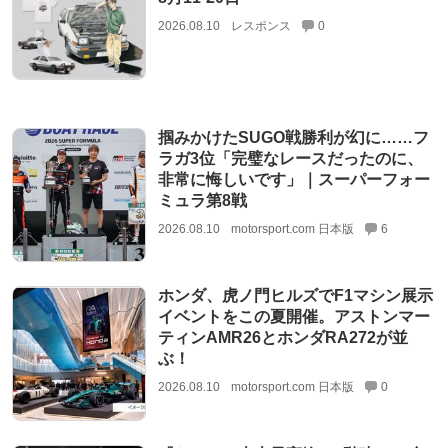
2026.08.10
レスポンス
0
掴みかけたSUGO戦勝利が幻に……フ
ラガ3位「完璧なレースだったのに、
非常に悔しいです」｜スーパーフォー
ミュラ第8戦
2026.08.10
motorsport.com 日本版
6
ホンダ、虎ノ門ヒルズでF1マシン展示
イベントをこの夏開催。アストンマー
ティンAMR26とホンダRA272が並
ぶ！
2026.08.10
motorsport.com 日本版
0