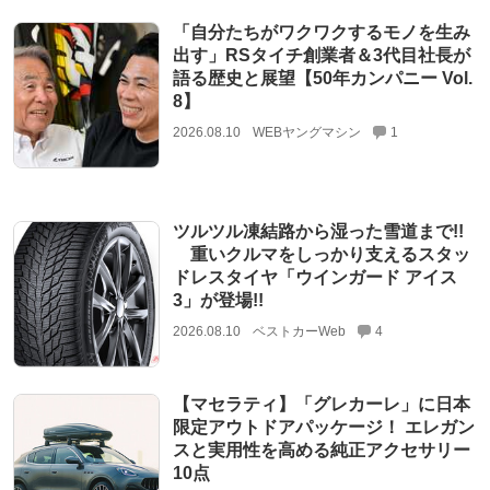
「自分たちがワクワクするモノを生み
出す」RSタイチ創業者＆3代目社長が
語る歴史と展望【50年カンパニー Vol.
8】
2026.08.10
WEBヤングマシン
1
ツルツル凍結路から湿った雪道まで!!
重いクルマをしっかり支えるスタッ
ドレスタイヤ「ウインガード アイス
3」が登場!!
2026.08.10
ベストカーWeb
4
【マセラティ】「グレカーレ」に日本
限定アウトドアパッケージ！ エレガン
スと実用性を高める純正アクセサリー
10点