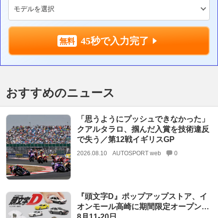
45秒で入力完了
おすすめのニュース
「思うようにプッシュできなかった」
クアルタラロ、掴んだ入賞を技術違反
で失う／第12戦イギリスGP
2026.08.10
AUTOSPORT web
0
『頭文字D』ポップアップストア、イ
オンモール高崎に期間限定オープン…
8月11‐20日