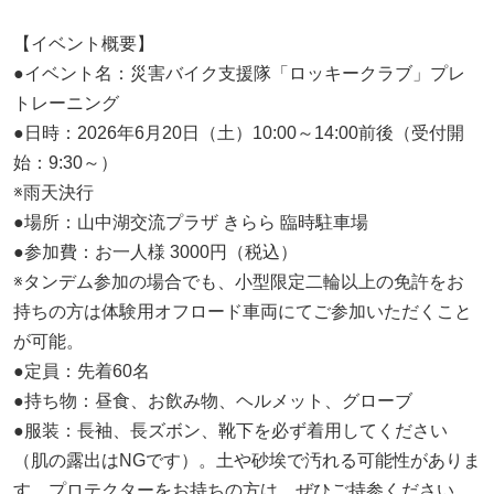
【イベント概要】
●イベント名：災害バイク支援隊「ロッキークラブ」プレ
トレーニング
●日時：2026年6月20日（土）10:00～14:00前後（受付開
始：9:30～）
※雨天決行
●場所：山中湖交流プラザ きらら 臨時駐車場
●参加費：お一人様 3000円（税込）
※タンデム参加の場合でも、小型限定二輪以上の免許をお
持ちの方は体験用オフロード車両にてご参加いただくこと
が可能。
●定員：先着60名
●持ち物：昼食、お飲み物、ヘルメット、グローブ
●服装：長袖、長ズボン、靴下を必ず着用してください
（肌の露出はNGです）。土や砂埃で汚れる可能性がありま
す。プロテクターをお持ちの方は、ぜひご持参ください