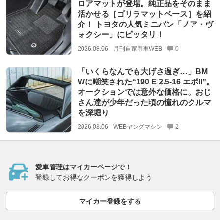
ロアマットが登場。純正品をそのまま
活かせる［ゴリラマットベース］を紹
介！ トヨタの人気ミニバン「ノア・ヴ
ォクシー」にピッタリ！
2026.08.06
月刊自家用車WEB
0
「いくらなんでも大げさ過ぎ…」BM
Wに嘲笑された“190 E 2.5-16 エボII”。
オークションでは意外な価格に。おじ
さん達が少年だった頃の憧れのクルマ
を深堀り
2026.08.06
WEBヤングマシン
2
愛車管理はマイカーページで！
登録してお得なクーポンを獲得しよう
マイカー登録をする