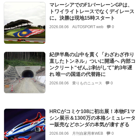
マレーシアでのF1バーレーンGPは、
トワイライトレースでなくデイレース
に。決勝は現地15時スタート
2026.08.06
AUTOSPORT web
0
紀伊半島の山中を貫く「わざわざ作り
直したトンネル」ついに開通へ 内部コ
ンクリート“ぜんぶ剥がして”約3年遅
れ 唯一の国道の代替路に
2026.08.06
乗りものニュース
0
HRCがコミケ108に初出展！本物F1マ
シン展示＆1300万の本格シミュレータ
ー販売などホンダの本気が凄すぎる
2026.08.06
月刊自家用車WEB
0