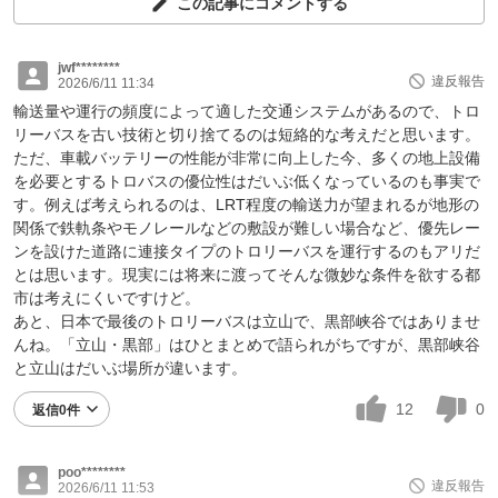
この記事にコメントする
jwf********
違反報告
2026/6/11 11:34
輸送量や運行の頻度によって適した交通システムがあるので、トロ
リーバスを古い技術と切り捨てるのは短絡的な考えだと思います。
ただ、車載バッテリーの性能が非常に向上した今、多くの地上設備
を必要とするトロバスの優位性はだいぶ低くなっているのも事実で
す。例えば考えられるのは、LRT程度の輸送力が望まれるが地形の
関係で鉄軌条やモノレールなどの敷設が難しい場合など、優先レー
ンを設けた道路に連接タイプのトロリーバスを運行するのもアリだ
とは思います。現実には将来に渡ってそんな微妙な条件を欲する都
市は考えにくいですけど。
あと、日本で最後のトロリーバスは立山で、黒部峡谷ではありませ
んね。「立山・黒部」はひとまとめで語られがちですが、黒部峡谷
と立山はだいぶ場所が違います。
12
0
返信0件
poo********
違反報告
2026/6/11 11:53