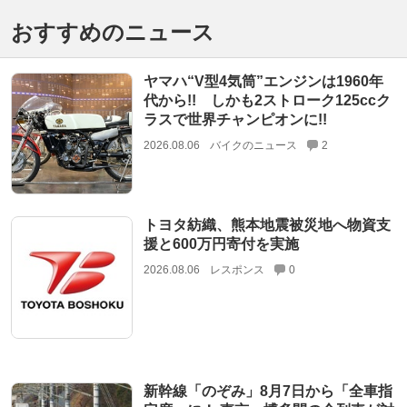
おすすめのニュース
ヤマハ“V型4気筒”エンジンは1960年
代から!! しかも2ストローク125ccク
ラスで世界チャンピオンに!!
2026.08.06
バイクのニュース
2
トヨタ紡織、熊本地震被災地へ物資支
援と600万円寄付を実施
2026.08.06
レスポンス
0
新幹線「のぞみ」8月7日から「全車指