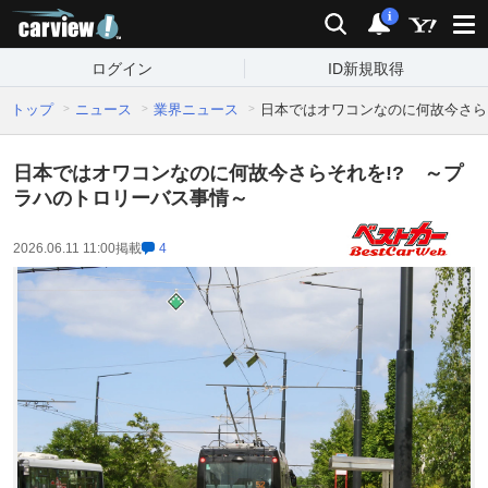
carview!
検索
通知
i
ログイン
ID新規取得
トップ
ニュース
業界ニュース
日本ではオワコンなのに何故今さら
日本ではオワコンなのに何故今さらそれを!? ～プ
ラハのトロリーバス事情～
2026.06.11 11:00
掲載
4