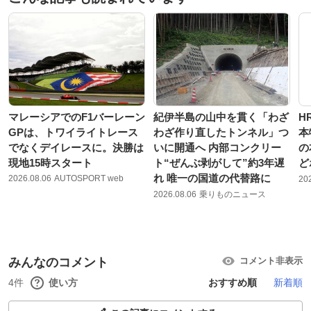
マレーシアでのF1バーレーン
紀伊半島の山中を貫く「わざ
H
GPは、トワイライトレース
わざ作り直したトンネル」つ
本
でなくデイレースに。決勝は
いに開通へ 内部コンクリー
の
現地15時スタート
ト“ぜんぶ剥がして”約3年遅
ど
れ 唯一の国道の代替路に
2026.08.06
AUTOSPORT web
20
2026.08.06
乗りものニュース
みんなのコメント
コメント非表示
4件
使い方
おすすめ順
新着順