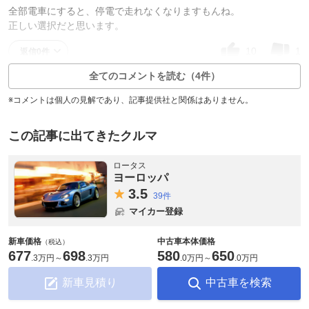
全部電車にすると、停電で走れなくなりますもんね。
正しい選択だと思います。
10
1
返信0件
全てのコメントを読む（4件）
※コメントは個人の見解であり、記事提供社と関係はありません。
この記事に出てきたクルマ
ロータス
ヨーロッパ
3.
5
39件
マイカー登録
新車価格
中古車本体価格
（税込）
677
698
580
650
.
3万円
～
.
3万円
.
0万円
～
.
0万円
新車見積り
中古車を検索