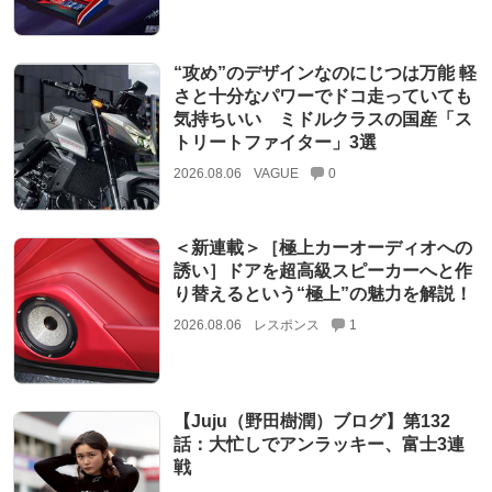
“攻め”のデザインなのにじつは万能 軽
さと十分なパワーでドコ走っていても
気持ちいい ミドルクラスの国産「ス
トリートファイター」3選
2026.08.06
VAGUE
0
＜新連載＞［極上カーオーディオへの
誘い］ドアを超高級スピーカーへと作
り替えるという“極上”の魅力を解説！
2026.08.06
レスポンス
1
【Juju（野田樹潤）ブログ】第132
話：大忙しでアンラッキー、富士3連
戦