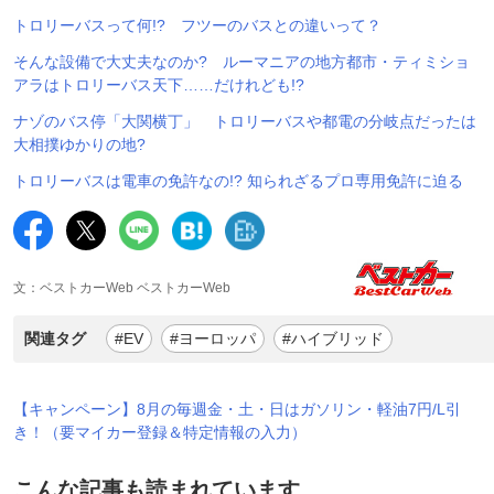
トロリーバスって何!? フツーのバスとの違いって？
そんな設備で大丈夫なのか? ルーマニアの地方都市・ティミショ
アラはトロリーバス天下……だけれども!?
ナゾのバス停「大関横丁」 トロリーバスや都電の分岐点だったは
大相撲ゆかりの地?
トロリーバスは電車の免許なの!? 知られざるプロ専用免許に迫る
文：ベストカーWeb ベストカーWeb
関連タグ
#EV
#ヨーロッパ
#ハイブリッド
【キャンペーン】8月の毎週金・土・日はガソリン・軽油7円/L引
き！（要マイカー登録＆特定情報の入力）
こんな記事も読まれています