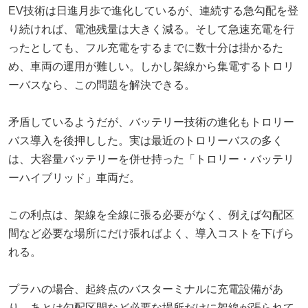
EV技術は日進月歩で進化しているが、連続する急勾配を登
り続ければ、電池残量は大きく減る。そして急速充電を行
ったとしても、フル充電をするまでに数十分は掛かるた
め、車両の運用が難しい。しかし架線から集電するトロリ
ーバスなら、この問題を解決できる。
矛盾しているようだが、バッテリー技術の進化もトロリー
バス導入を後押しした。実は最近のトロリーバスの多く
は、大容量バッテリーを併せ持った「トロリー・バッテリ
ーハイブリッド」車両だ。
この利点は、架線を全線に張る必要がなく、例えば勾配区
間など必要な場所にだけ張ればよく、導入コストを下げら
れる。
プラハの場合、起終点のバスターミナルに充電設備があ
り、あとは勾配区間など必要な場所だけに架線が張られて