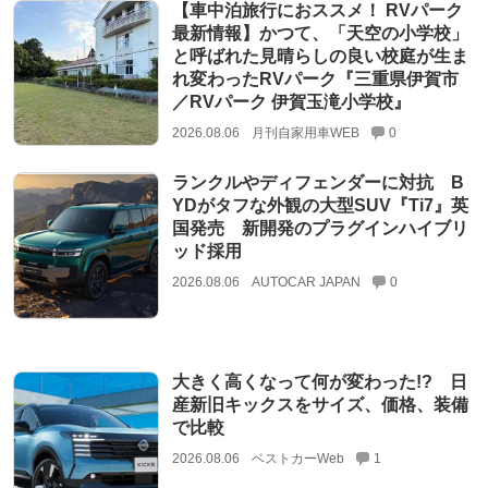
【車中泊旅行におススメ！ RVパーク
最新情報】かつて、「天空の小学校」
と呼ばれた見晴らしの良い校庭が生ま
れ変わったRVパーク『三重県伊賀市
／RVパーク 伊賀玉滝小学校』
2026.08.06
月刊自家用車WEB
0
ランクルやディフェンダーに対抗 B
YDがタフな外観の大型SUV『Ti7』英
国発売 新開発のプラグインハイブリ
ッド採用
2026.08.06
AUTOCAR JAPAN
0
大きく高くなって何が変わった!? 日
産新旧キックスをサイズ、価格、装備
で比較
2026.08.06
ベストカーWeb
1