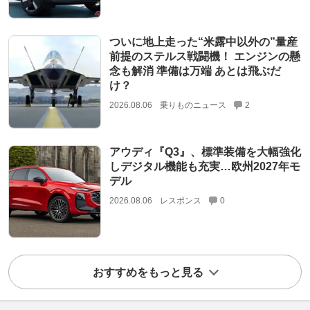
ついに地上走った“米露中以外の”量産
前提のステルス戦闘機！ エンジンの懸
念も解消 準備は万端 あとは飛ぶだ
け？
2026.08.06
乗りものニュース
2
アウディ『Q3』、標準装備を大幅強化
しデジタル機能も充実…欧州2027年モ
デル
2026.08.06
レスポンス
0
おすすめをもっと見る