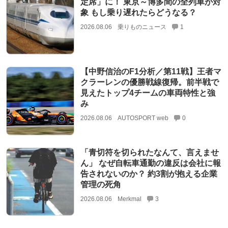
定席」に！ 東京～博多間の全列車が対
象 もし乗り遅れたらどうなる？
2026.08.06
乗りものニュース
1
【中野信治のF1分析／第11戦】王者マ
クラーレンの優勝戦線復帰。前半戦で
見えたトップ4チームの車両特性と強
み
2026.08.06
AUTOSPORT web
0
「青切符を切られたなんて、言えませ
ん」 なぜ自転車通勤の違反は会社に報
告されないのか？ 約3割が抱える企業
管理の死角
2026.08.06
Merkmal
3