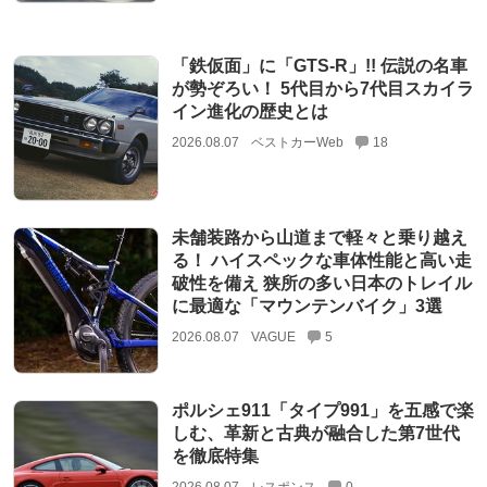
「鉄仮面」に「GTS-R」!! 伝説の名車
が勢ぞろい！ 5代目から7代目スカイラ
イン進化の歴史とは
2026.08.07
ベストカーWeb
18
未舗装路から山道まで軽々と乗り越え
る！ ハイスペックな車体性能と高い走
破性を備え 狭所の多い日本のトレイル
に最適な「マウンテンバイク」3選
2026.08.07
VAGUE
5
ポルシェ911「タイプ991」を五感で楽
しむ、革新と古典が融合した第7世代
を徹底特集
2026.08.07
レスポンス
0