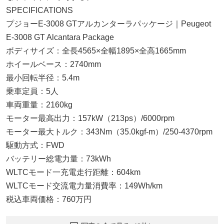
SPECIFICATIONS
プジョーE-3008 GTアルカンターラパッケージ｜Peugeot
E-3008 GT Alcantara Package
ボディサイズ：全長4565×全幅1895×全高1665mm
ホイールベース：2740mm
最小回転半径：5.4m
乗車定員：5人
車両重量：2160kg
モーター最高出力：157kW（213ps）/6000rpm
モーター最大トルク：343Nm（35.0kgf-m）/250-4370rpm
駆動方式：FWD
バッテリー総電力量：73kWh
WLTCモード一充電走行距離：604km
WLTCモード交流電力量消費率：149Wh/km
税込車両価格：760万円