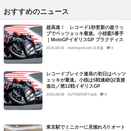
おすすめのニュース
超高速！ レコード1秒更新の超ラッ
プでベッツェッキ最速。小椋藍5番手
｜MotoGPイギリスGP プラクティス
2026.08.08
motorsport.com 日本版
0
レコードブレイク連発の初日はベッツ
ェッキが最速。小椋は5戦連続Q2直接
進出／第12戦イギリスGP
2026.08.08
AUTOSPORT web
0
東京駅でミニカーに見惚れろ!! オート