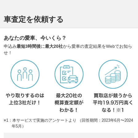
車査定を依頼する
あなたの愛車、今いくら？
申込み
最短3時間後
に
最大20社
から愛車の査定結果をWebでお知ら
せ！
※1：本サービスで実施のアンケートより （回答期間：2023年6月〜2024
年5月）