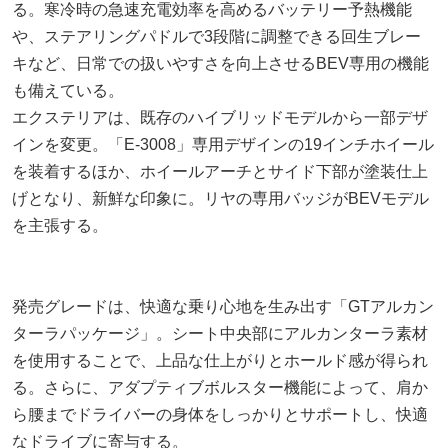
る。寒冷時の急速充電効率を高めるバッテリー予熱機能
や、ステアリングパドルで3段階に調整できる回生ブレー
キなど、日常での扱いやすさを向上させるBEV専用の機能
も備えている。
エクステリアは、既存のハイブリッドモデルから一部デザ
インを変更。「E-3008」専用デザインの19インチホイール
を装着するほか、ホイールアーチとサイド下部が塗装仕上
げとなり、新鮮な印象に。リヤの専用バッジがBEVモデル
を主張する。
発売グレードは、快適な乗り心地を生み出す「GTアルカン
ターラパッケージ」。シート中央部にアルカンターラ素材
を使用することで、上品な仕上がりとホールド感が得られ
る。さらに、アダプティブボルスター機能によって、肩か
ら腰までドライバーの身体をしっかりとサポートし、快適
なドライブに寄与する。