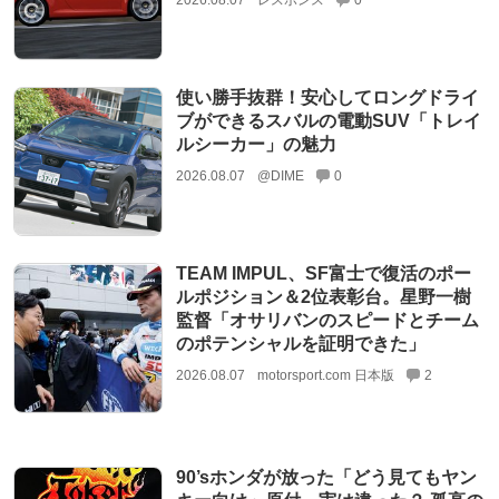
使い勝手抜群！安心してロングドライ
ブができるスバルの電動SUV「トレイ
ルシーカー」の魅力
2026.08.07
@DIME
0
TEAM IMPUL、SF富士で復活のポー
ルポジション＆2位表彰台。星野一樹
監督「オサリバンのスピードとチーム
のポテンシャルを証明できた」
2026.08.07
motorsport.com 日本版
2
90’sホンダが放った「どう見てもヤン