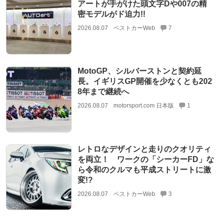
アートが手がけた頭文字Dや007の精
密モデルがド迫力!!
2026.08.07
ベストカーWeb
7
MotoGP、シルバーストンと契約延
長。イギリスGP開催を少なくとも202
8年まで継続へ
2026.08.07
motorsport.com 日本版
1
レトロなデザインと走りのクオリティ
を両立！ ワークの「シーカーFD」な
ら令和のクルマも平成ストリートに激
変!?
2026.08.07
ベストカーWeb
3