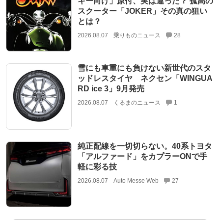
キー向け」原付、実は違った？ 孤高の
スクーター「JOKER」その真の狙い
とは？
2026.08.07
乗りものニュース
28
雪にも車重にも負けない新世代のスタ
ッドレスタイヤ ネクセン「WINGUA
RD ice 3」9月発売
2026.08.07
くるまのニュース
1
純正配線を一切切らない。40系トヨタ
「アルファード」をカプラーONで手
軽に彩る技
2026.08.07
Auto Messe Web
27