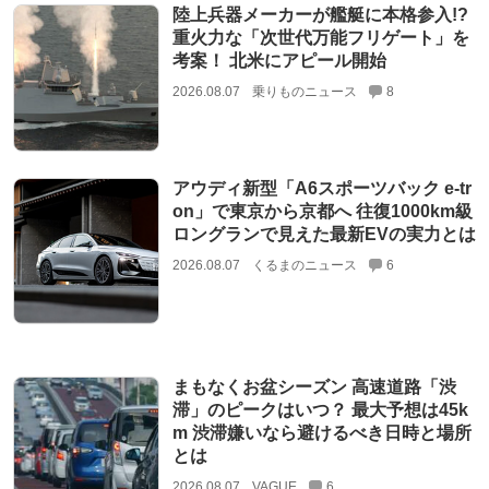
陸上兵器メーカーが艦艇に本格参入!?
重火力な「次世代万能フリゲート」を
考案！ 北米にアピール開始
2026.08.07
乗りものニュース
8
アウディ新型「A6スポーツバック e-tr
on」で東京から京都へ 往復1000km級
ロングランで見えた最新EVの実力とは
2026.08.07
くるまのニュース
6
まもなくお盆シーズン 高速道路「渋
滞」のピークはいつ？ 最大予想は45k
m 渋滞嫌いなら避けるべき日時と場所
とは
2026.08.07
VAGUE
6