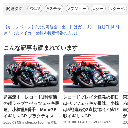
関連タグ
#SUV
#ステラ
#プジョー
#クー
#クーペ
【キャンペーン】8月の毎週金・土・日はガソリン・軽油7円/L引
き！（要マイカー登録＆特定情報の入力）
こんな記事も読まれています
超高速！ レコード1秒更新
レコードブレイク連発の初日
東
の超ラップでベッツェッキ最
はベッツェッキが最速。小椋
ろ
速。小椋藍5番手｜MotoGP
は5戦連続Q2直接進出／第12
頭
イギリスGP プラクティス
戦イギリスGP
が
2026.08.08
AUTOSPORT web
2026.08.08
motorsport.com 日本版
20