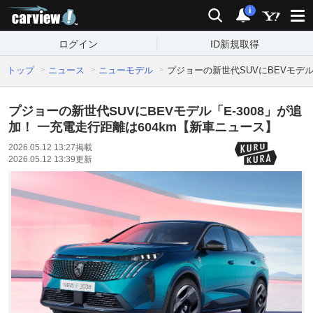
carview!
検索
通知
i
ログイン
ID新規取得
トップ
ニュース
ニューモデル
プジョーの新世代SUVにBEVモデル
プジョーの新世代SUVにBEVモデル「E-3008」が追
加！ 一充電走行距離は604km【新車ニュース】
2026.05.12 13:27
掲載
2026.05.12 13:39
更新