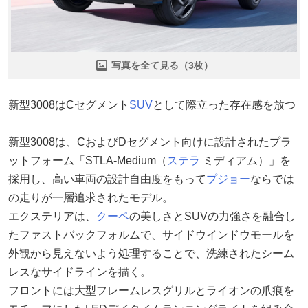
写真を全て見る（3枚）
新型3008はCセグメント
SUV
として際立った存在感を放つ
新型3008は、CおよびDセグメント向けに設計されたプラ
ットフォーム「STLA-Medium（
ステラ
ミディアム）」を
採用し、高い車両の設計自由度をもって
プジョー
ならでは
の走りが一層追求されたモデル。
エクステリアは、
クーペ
の美しさとSUVの力強さを融合し
たファストバックフォルムで、サイドウインドウモールを
外観から見えないよう処理することで、洗練されたシーム
レスなサイドラインを描く。
フロントには大型フレームレスグリルとライオンの爪痕を