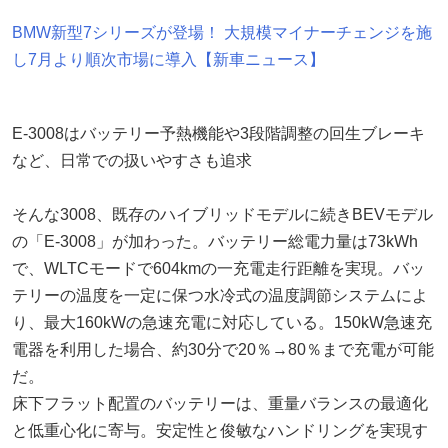
BMW新型7シリーズが登場！ 大規模マイナーチェンジを施
し7月より順次市場に導入【新車ニュース】
E-3008はバッテリー予熱機能や3段階調整の回生ブレーキ
など、日常での扱いやすさも追求
そんな3008、既存のハイブリッドモデルに続きBEVモデル
の「E-3008」が加わった。バッテリー総電力量は73kWh
で、WLTCモードで604kmの一充電走行距離を実現。バッ
テリーの温度を一定に保つ水冷式の温度調節システムによ
り、最大160kWの急速充電に対応している。150kW急速充
電器を利用した場合、約30分で20％→80％まで充電が可能
だ。
床下フラット配置のバッテリーは、重量バランスの最適化
と低重心化に寄与。安定性と俊敏なハンドリングを実現す