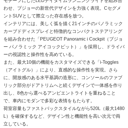
モチーフにしたLEDデイタイムランニングライトを組み合
わせ、プジョーの新世代デザインを力強く表現。Cセグメ
ントSUVとして際立った存在感を放つ。
インテリアには、美しく弧を描く21インチのパノラミック
カーブドディスプレイと特徴的なコンパクトステアリング
を組み合わせた「PEUGEOT Panoramic i Cockpit（プジョ
ー パノラミック アイコックピット）」を採用し、ドライバ
ーの視認性と操作性を高めている。
また、最大10個の機能をカスタマイズできる「i-Toggles
（アイトグル）」により、直感的な操作性を実現。さら
に、開放感のある水平基調の造形に、コンソールのファブ
リック部分がドアトリムへと続くデザインで一体感を作り
出し、8色から選べるアンビエントライトを重ねること
で、車内にモダンで多彩な表情をもたらす。
荷室容量もファストバックスタイルながら520L（最大1480
L）を確保するなど、デザイン性と機能性を高い次元で両
立している。