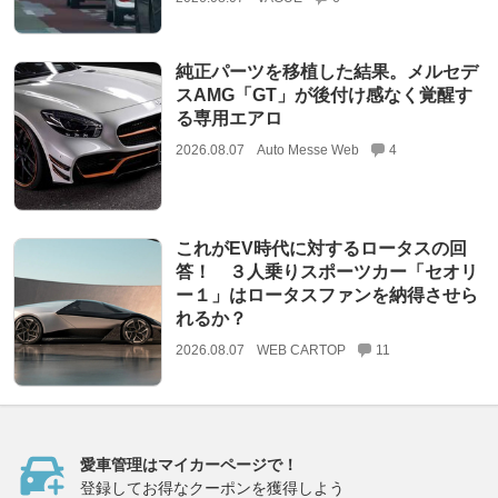
純正パーツを移植した結果。メルセデ
スAMG「GT」が後付け感なく覚醒す
る専用エアロ
2026.08.07
Auto Messe Web
4
これがEV時代に対するロータスの回
答！ ３人乗りスポーツカー「セオリ
ー１」はロータスファンを納得させら
れるか？
2026.08.07
WEB CARTOP
11
愛車管理はマイカーページで！
登録してお得なクーポンを獲得しよう