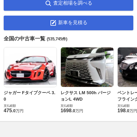
査定相場を調べる
新車を見積る
全国の中古車一覧
(535,745件)
ジャガー Fタイプクーペ 3.
レクサス LM 500h バージ
ベントレ
0
ョンL 4WD
フライングス
支払総額
支払総額
支払総額
475
1698
198
.
0
.
0
.
0
万円
万円
万