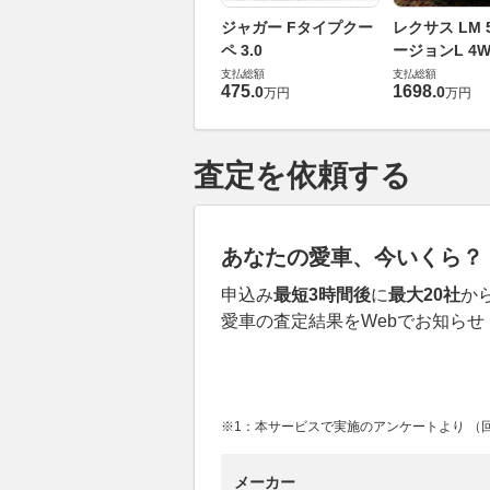
ジャガー Fタイプクー
レクサス LM 5
ペ 3.0
ージョンL 4W
支払総額
支払総額
475
.
1698
.
0
0
万円
万円
査定を依頼する
あなたの愛車、今いくら？
申込み
最短3時間後
に
最大20社
か
愛車の査定結果をWebでお知らせ
※1：本サービスで実施のアンケートより （回答
メーカー