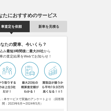
なたにおすすめのサービス
車査定を依頼
新車を見積る
あなたの愛車、今いくら？
込み
最短3時間後
に
最大20社
から
車の査定結果をWebでお知らせ！
P、シルバーストンと契
レトロなデザインと走りのクオ
陸上兵器メー
1：本サービスで実施のアンケートより （回答期
イギリスGP開催を少
リティを両立！ ワークの「シ
参入!? 重火
間：2023年6月〜2024年5月）
028年まで継続へ
ーカーFD」なら令和のクルマ
フリゲート」