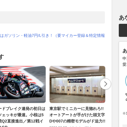
あ
はガソリン・軽油7円/L引き！（要マイカー登録＆特定情報
す
申
愛
ードブレイク連発の初日は
東京駅でミニカーに見惚れろ!!
MotoG
※
ツェッキが最速。小椋は5
オートアートが手がけた頭文字
約延長。
続Q2直接進出／第12戦イ
Dや007の精密モデルがド迫力!!
なくとも2