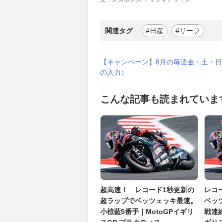
関連タグ
#日産
#リーフ
【キャンペーン】8月の毎週金・土・日
の入力）
こんな記事も読まれていま
超高速！ レコード1秒更新の
レコ
超ラップでベッツェッキ最速。
ベッ
小椋藍5番手｜MotoGPイギリ
戦連