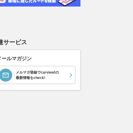
ムーヴキャン
アストンマーティン
ホンダ NSX 3.0
ロール
0 ストライプス
V8 ヴァンテージ スポ
ト ロ
支払総額
898
.
0
万円
ーツシフト
ースト(
支払総額
支払総額
589
.
905
.
0
1
万円
連サービス
メールマガジン
メルマガ登録でcarview!の
最新情報をcheck!