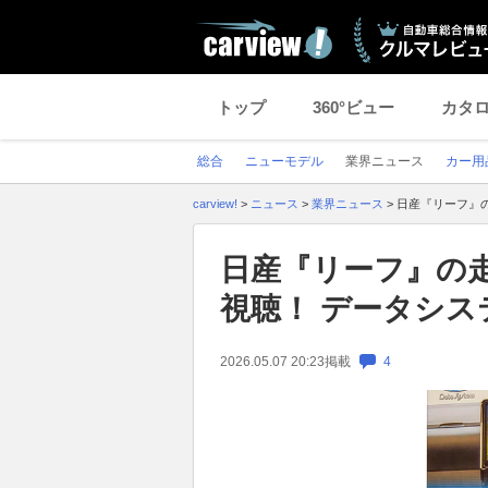
トップ
360°ビュー
カタ
総合
ニューモデル
業界ニュース
カー用
carview!
>
ニュース
>
業界ニュース
>
日産『リーフ』の
日産『リーフ』の
視聴！ データシステ
2026.05.07 20:23
掲載
4