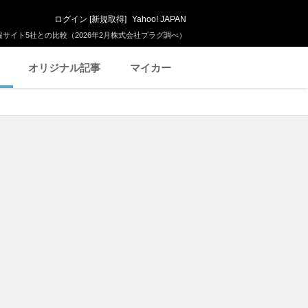
ログイン
[
新規取得
]
Yahoo! JAPAN
サイト5社との比較（2026年2月株式会社プラグ調べ）
オリジナル記事
マイカー