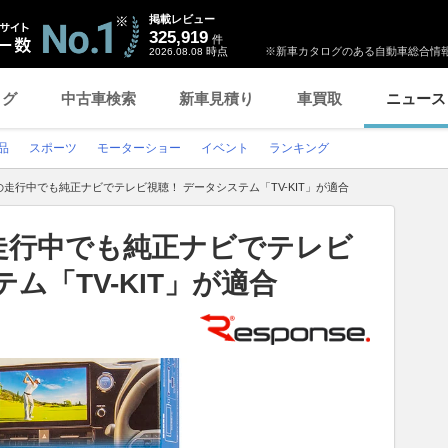
掲載レビュー
325,919
件
時点
※新車カタログのある自動車総合情報
2026.08.08
ログ
中古車検索
新車見積り
車買取
ニュース
品
スポーツ
モーターショー
イベント
ランキング
走行中でも純正ナビでテレビ視聴！ データシステム「TV-KIT」が適合
走行中でも純正ナビでテレビ
ム「TV-KIT」が適合