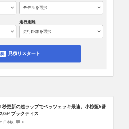
走行距離
見積りスタート
1秒更新の超ラップでベッツェッキ最速。小椋藍5番
リスGP プラクティス
com 日本版
0