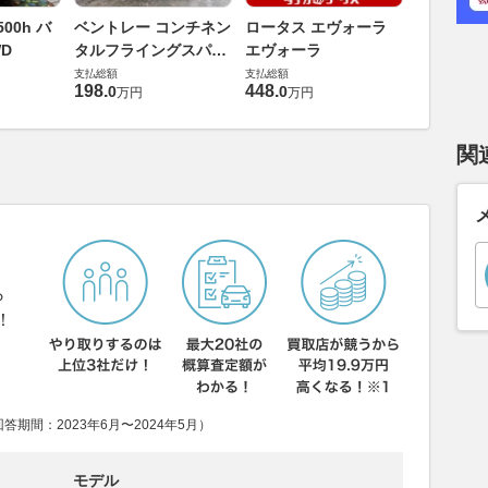
ダイハツ 
00h バ
ベントレー コンチネン
ロータス エヴォーラ
バス 66
D
タルフライングスパー
エヴォーラ
G
支払総額
6.0 4WD
支払総額
支払総額
169
.
9
万円
198
.
448
.
0
0
万円
万円
関
ら
！
期間：2023年6月〜2024年5月）
モデル