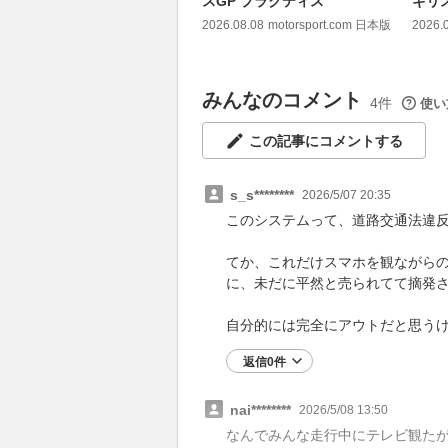
スGP プラクティス
ギリ
2026.08.08
motorsport.com 日本版
2026.
みんなのコメント
4件
使い
この記事にコメントする
s_s********
2026/5/07 20:35
このシステムって、道路交通法違
てか、これだけスマホを観ながら
に、未だに平然と売られてて摘発
自分的には完全にアウトだと思う
返信0件
nai********
2026/5/08 13:50
なんでみんな走行中にテレビ観た