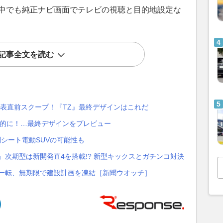
走行中でも純正ナビ画面でテレビの視聴と目的地設定な
記事全文を読む
発表直前スクープ！『TZ』最終デザインはこれだ
撃的に！…最終デザインをプレビュー
列シート電動SUVの可能性も
』次期型は新開発直4を搭載!? 新型キックスとガチンコ対決
ら一転、無期限で建設計画を凍結［新聞ウオッチ］