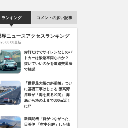
ランキング
コメントの多い記事
業界ニュースアクセスランキング
026.08.08
更新
赤灯だけでサイレンなしのパ
トカーは緊急車両なのか？
抜いていいのかを道路交通法
で解説
「世界最大級の斜張橋」つい
に基礎工事はじまる 阪高湾
岸線が「海を渡る区間」 海
底から塔の上まで300m近く
に!?
新戦闘機「首がつながった」
日英伊 「空中分解」した独