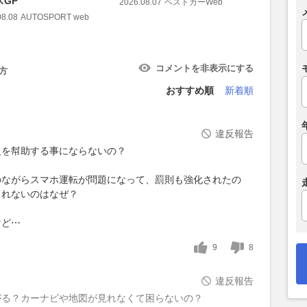
スGP
2026.08.07
ベストカーWeb
2026.08.07
08.08
AUTOSPORT web
コメントを非表示にする
方
おすすめ順
新着順
違反報告
反を幇助する事にならないの？
のながらスマホ運転が問題になって、罰則も強化されたの
されないのはなぜ？
けど⋯
9
8
違反報告
がる？カーナビや地図が見れなくて困らないの？