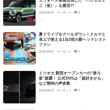
スフォース骨格活用した「パジェロミ
ニ（仮）」も復活?!
2026.08.07
グーネット
0
夏ドライブをクールダウン！クルマと
卓上で使える1台2役の新ヘッドレスト
ファン
2026.08.07
グーネット
0
ミツオカ 新型オープンカーの“後ろ
姿”披露！ 公式SNSは「超好きかも」
など期待の声多数
2026.08.07
グーネット
5