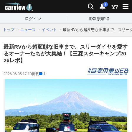
carview!
検索
通知
i
ログイン
ID新規取得
トップ
ニュース
イベント
最新RVから超変態な旧車まで、スリー
最新RVから超変態な旧車まで、スリーダイヤを愛す
るオーナーたちが大集結！【三菱スターキャンプ20
26レポ】
2026.06.05 17:10
掲載
1