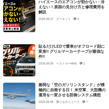
ハイエースのエアコンが効かない・冷
えない！原因の見分け方と修理費用を
解説
2026.08.07
グーネット
0
貼るだけLEDで愛車がオフロード顔に
変身!! グリルマーカーテープが最強な
件!!
2026.08.06
ベストカーWeb
2
脆弱な「空のガソリンスタンド」が積
極的に自衛する日！ 米空軍、大型機の
運用を一変させる防御システム構想
2026.08.06
乗りものニュース
7