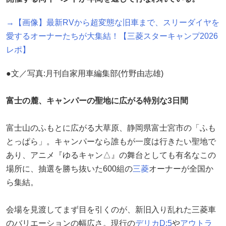
→【画像】最新RVから超変態な旧車まで、スリーダイヤを
愛するオーナーたちが大集結！【三菱スターキャンプ2026
レポ】
●文／写真:月刊自家用車編集部(竹野由志雄)
富士の麓、キャンパーの聖地に広がる特別な3日間
富士山のふもとに広がる大草原、静岡県富士宮市の「ふも
とっぱら」。キャンパーなら誰もが一度は行きたい聖地で
あり、アニメ『ゆるキャン△』の舞台としても有名なこの
場所に、抽選を勝ち抜いた600組の
三菱
オーナーが全国か
ら集結。
会場を見渡してまず目を引くのが、新旧入り乱れた三菱車
のバリエーションの幅広さ。現行の
デリカD:5
や
アウトラ