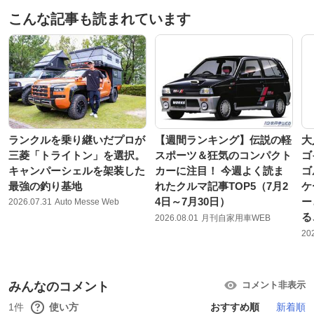
こんな記事も読まれています
ランクルを乗り継いだプロが
【週間ランキング】伝説の軽
大
三菱「トライトン」を選択。
スポーツ＆狂気のコンパクト
ゴ
キャンパーシェルを架装した
カーに注目！ 今週よく読ま
ゴ
最強の釣り基地
れたクルマ記事TOP5（7月2
ケ
4日～7月30日）
ー
2026.07.31
Auto Messe Web
る
2026.08.01
月刊自家用車WEB
20
みんなのコメント
コメント非表示
1件
使い方
おすすめ順
新着順