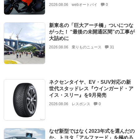
2026.08.06
webオートバイ
0
新東名の「巨大アーチ橋」ついにつな
がった！ “最後の未開通区間”の工事が
大詰めに
2026.08.06
乗りものニュース
31
ネクセンタイヤ、EV・SUV対応の新
世代スタッドレス『ウインガード・ア
イス・スリー』を9月発売
2026.08.06
レスポンス
0
なぜ新型ではなく2023年式を選んだの
か。トヨタ「アルファード」を極める