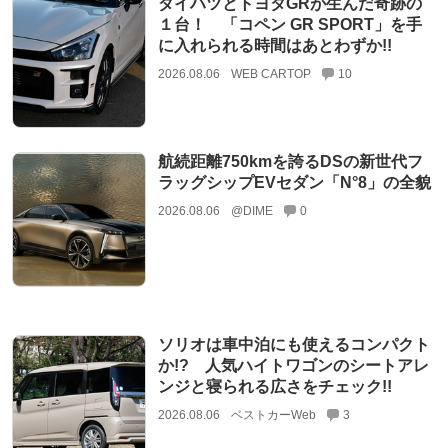
ダイハツとトヨタGRが生んだ奇跡の
１台！ 「コペン GR SPORT」を手
に入れられる時間はあとわずか!!
2026.08.06
WEB CARTOP
10
航続距離750kmを誇るDSの新世代フ
ラッグシップEVセダン「N°8」の全貌
2026.08.06
@DIME
0
ソリオは車中泊にも使えるコンパクト
か!? 人気ハイトワゴンのシートアレ
ンジと寝られる広さをチェック!!
2026.08.06
ベストカーWeb
3