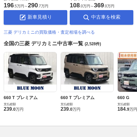
196
290
108
369
.
5万円
～
.
7万円
.
0万円
～
.
0万円
新車見積り
中古車を検索
三菱 デリカミニの買取価格・査定相場を調べる
全国の三菱 デリカミニ中古車一覧
(2,528件)
660 T プレミアム
660 T プレミアム
660 G
支払総額
支払総額
支払総額
239
239
184
.
0
.
0
.
9
万円
万円
万