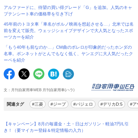
アルファードに、待望の買い得グレード「G」を追加。人気のキャ
プテンシート車の価格帯を引き下げ
45年前のトヨタ車「車名がポルノ映画を想起させる…」北米では名
前を変えて販売。ウェッジシェイプデザインで大人気となったスポ
ーツカーを紹介
「もう40年も前なのか…」CM曲のボレロが印象的だったホンダの
名車。ボンネットがとんでもなく低く、ヤンエグに大人気だったク
ーペを紹介
文：月刊自家用車WEB 月刊自家用車(ハラ)
関連タグ
#三菱
#ジープ
#パジェロ
#デリカD:5
#
【キャンペーン】8月の毎週金・土・日はガソリン・軽油7円/L引
き！（要マイカー登録＆特定情報の入力）