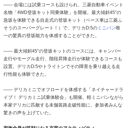
―― 会場には試乗コースも設けられ、三菱自動車イベント
名物「4WD登坂キット同乗体験」を開催。最大傾斜45°の
急坂を体験できる自走式の登坂キット（ベース車は三菱ふ
そうのスーパーグレート！）で、デリカD:5の
ミニバン
唯
一の驚異の登坂能力を体感することができた。
―― 最大傾斜45°の登坂キットのコースには、キャンバー
走行やモーグル走行、階段昇降走行が体験できるコースも
設置。デリカD:5やトライトンでその障害を乗り越える走
行性能も体験できた。
―― デリカミニでオフロードを体感する「ネイチャードラ
イブ！ デリカミニ試乗体験会」も開催。軽ミニバンながら
本家デリカに匹敵する未舗装路走破性能に、参加者みんな
驚きの声を上げていた。