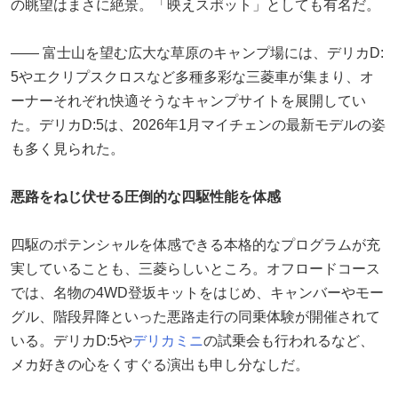
の眺望はまさに絶景。「映えスポット」としても有名だ。
―― 富士山を望む広大な草原のキャンプ場には、デリカD:
5やエクリプスクロスなど多種多彩な三菱車が集まり、オ
ーナーそれぞれ快適そうなキャンプサイトを展開してい
た。デリカD:5は、2026年1月マイチェンの最新モデルの姿
も多く見られた。
悪路をねじ伏せる圧倒的な四駆性能を体感
四駆のポテンシャルを体感できる本格的なプログラムが充
実していることも、三菱らしいところ。オフロードコース
では、名物の4WD登坂キットをはじめ、キャンバーやモー
グル、階段昇降といった悪路走行の同乗体験が開催されて
いる。デリカD:5や
デリカミニ
の試乗会も行われるなど、
メカ好きの心をくすぐる演出も申し分なしだ。