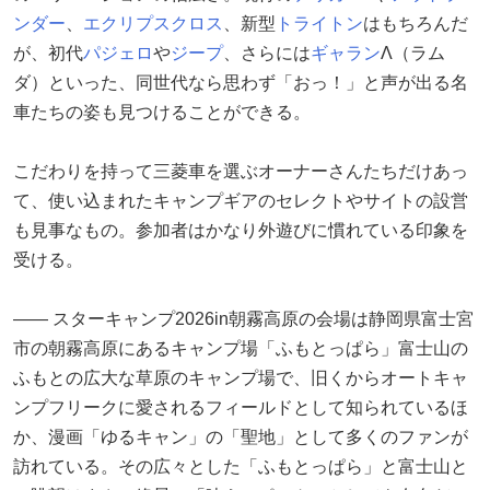
ンダー
、
エクリプスクロス
、新型
トライトン
はもちろんだ
が、初代
パジェロ
や
ジープ
、さらには
ギャラン
Λ（ラム
ダ）といった、同世代なら思わず「おっ！」と声が出る名
車たちの姿も見つけることができる。
こだわりを持って三菱車を選ぶオーナーさんたちだけあっ
て、使い込まれたキャンプギアのセレクトやサイトの設営
も見事なもの。参加者はかなり外遊びに慣れている印象を
受ける。
―― スターキャンプ2026in朝霧高原の会場は静岡県富士宮
市の朝霧高原にあるキャンプ場「ふもとっぱら」富士山の
ふもとの広大な草原のキャンプ場で、旧くからオートキャ
ンプフリークに愛されるフィールドとして知られているほ
か、漫画「ゆるキャン」の「聖地」として多くのファンが
訪れている。その広々とした「ふもとっぱら」と富士山と