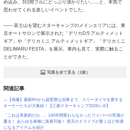
め込み、3日間フルにどっぷり浸かりたい……と、本気で
思わせてくれる楽しいイベントでした。
―― 富士山を望むスターキャンプのメインエリアには、東
京オートサロンで展示された「デリカD:5 アルティメット
ギア」や「デリカミニ アルティメットギア」「デリカミニ
DELIMARU FESTA」を展示。車内も見て、実際に触るこ
とができた。
写真を全て見る（1枚）
関連記事
→【画像】最新RVから超変態な旧車まで、スリーダイヤを愛する
オーナーたちが大集結！【三菱スターキャンプ2026レポ】
「これは革新的だわ…」100年間変わらなかったワイパーの常識が
覆る！ あらゆる車種に装着可能！ 雨天のドライブが驚くほど快適
になるアイテムを紹介