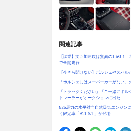
関連記事
【試乗】旋回加速度は驚異の1.5G！ 
で全開走行
【今さら聞けない】ポルシェやスバル
「ポルシェにはスーパーカーがない」の
「トラックください」「ご一緒にポル
トレーラーがオークションに出た
525馬力の水平対向自然吸気エンジンに
う限定車「911 S/T」が登場