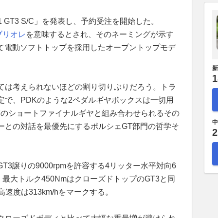
11 GT3 S/C」を発表し、予約受注を開始した。
ブリオレ
を意味するとされ、そのネーミングが示す
めて電動ソフトトップを採用したオープントップモデ
新
1
ては考えられないほどの割り切りぶりだろう。トラ
定で、PDKのような2ペダルギヤボックスは一切用
と同等のショートファイナルギヤと組み合わせられるその
中
ーとの対話を最優先にするポルシェGT部門の哲学そ
2
3譲りの9000rpmを許容する4リッター水平対向6
最大トルク450NmはクローズドトップのGT3と同
最高速度は313km/hをマークする。