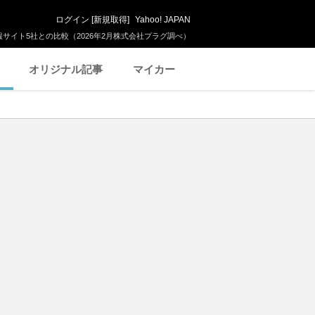
ログイン
[
新規取得
]
Yahoo! JAPAN
サイト5社との比較（2026年2月株式会社プラグ調べ）
オリジナル記事
マイカー