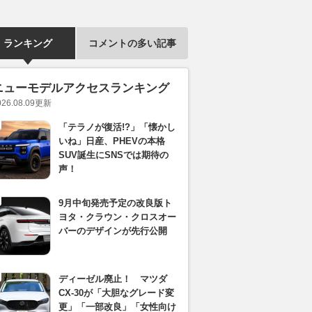
ランキング
コメントの多い記事
ニューモデルアクセスランキング
026.08.09
更新
「テラノが復活!?」「懐かし
いね」日産、PHEVの本格
SUV誕生にSNSでは期待の
声！
9月中旬発売予定の改良版ト
ヨタ・クラウン・クロスオー
バーのデザインが先行公開
ディーゼル廃止！ マツダ
CX-30が「大胆なグレード変
更」「一部改良」「女性向け