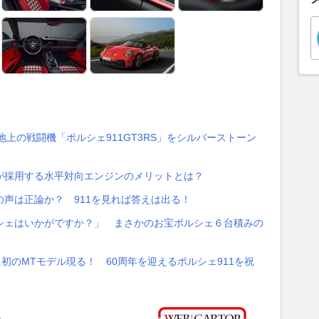
地上の戦闘機「ポルシェ911GT3RS」をシルバーストーン
が採用する水平対向エンジンのメリットとは？
声は正論か？ 911を見れば答えは出る！
シェはいかがですか？」 まさかのお宝ポルシェ６台積みの
初のMTモデル現る！ 60周年を迎えるポルシェ911を祝