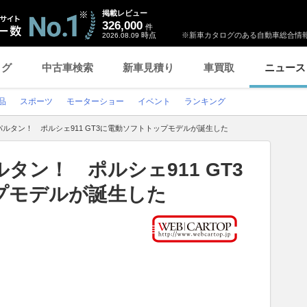
掲載レビュー
326,000
件
時点
※新車カタログのある自動車総合情報
2026.08.09
ログ
中古車検索
新車見積り
車買取
ニュース
品
スポーツ
モーターショー
イベント
ランキング
ルタン！ ポルシェ911 GT3に電動ソフトトップモデルが誕生した
タン！ ポルシェ911 GT3
プモデルが誕生した