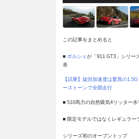
この記事をまとめると
■
ポルシェ
が「911 GT3」シリー
表
【試乗】旋回加速度は驚異の1.5G
ーストーンで全開走行
■ 510馬力の自然吸気4リッター
■ 限定モデルではなくレギュラー
シリーズ初のオープントップ