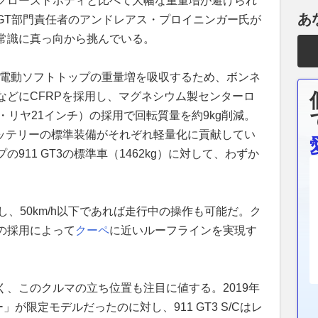
クローズドボディと比べて大幅な重量増が避けられ
あ
GT部門責任者のアンドレアス・プロイニンガー氏が
常識に真っ向から挑んでいる。
g。電動ソフトトップの重量増を吸収するため、ボンネ
などにCFRPを採用し、マグネシウム製センターロ
・リヤ21インチ）の採用で回転質量を約9kg削減。
バッテリーの標準装備がそれぞれ軽量化に貢献してい
911 GT3の標準車（1462kg）に対して、わずか
し、50km/h以下であれば走行中の操作も可能だ。ク
の採用によって
クーペ
に近いルーフラインを実現す
、このクルマの立ち位置も注目に値する。2019年
」が限定モデルだったのに対し、911 GT3 S/Cはレ