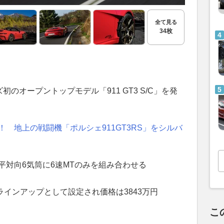
全て見る
34枚
ズ初のオープントップモデル「911 GT3 S/C」を発
！ 地上の戦闘機「ポルシェ911GT3RS」をシルバ
水平対向6気筒に6速MTのみを組み合わせる
ラインアップとして設定され価格は3843万円
こ