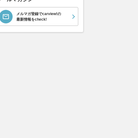
メルマガ登録でcarview!の
最新情報をcheck!