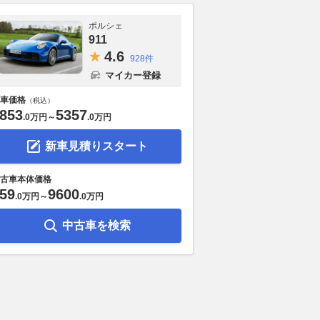
ポルシェ
911
4.
6
928件
マイカー登録
車価格
（税込）
853
5357
.
0万円
～
.
0万円
新車見積りスタート
古車本体価格
59
9600
.
0万円
～
.
0万円
中古車を検索