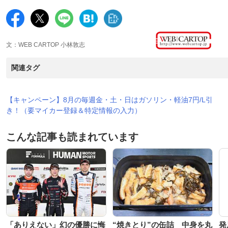
文：WEB CARTOP 小林敦志
関連タグ
【キャンペーン】8月の毎週金・土・日はガソリン・軽油7円/L引
き！（要マイカー登録＆特定情報の入力）
こんな記事も読まれています
「ありえない」幻の優勝に悔
“焼きとり”の缶詰 中身を丸
発