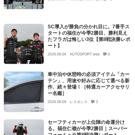
SC導入が勝負の分かれ目に。7番手ス
タートの福住が今季2勝目、勝利見え
たフラガは悔しい3位【第8戦決勝レポ
ート】
2026.08.09
AUTOSPORT web
0
車中泊や休憩時の必須アイテム「カー
テン」、用途や好みに応じて選べる新
作、続々登場！［特選カーアクセサリ
ー名鑑］
2026.08.09
レスポンス
3
セーフティカーが上位陣の命運分け
る。福住仁嶺が今季2勝目｜スーパー
フォーミュラ第8戦決勝レポート