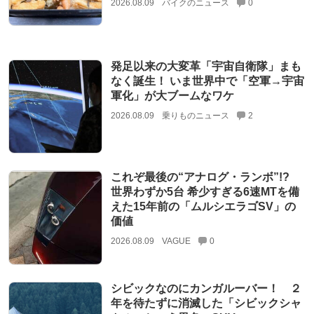
2026.08.09
バイクのニュース
0
発足以来の大変革「宇宙自衛隊」まも
なく誕生！ いま世界中で「空軍→宇宙
軍化」が大ブームなワケ
2026.08.09
乗りものニュース
2
これぞ最後の“アナログ・ランボ”!?
世界わずか5台 希少すぎる6速MTを備
えた15年前の「ムルシエラゴSV」の
価値
2026.08.09
VAGUE
0
シビックなのにカンガルーバー！ ２
年を待たずに消滅した「シビックシャ