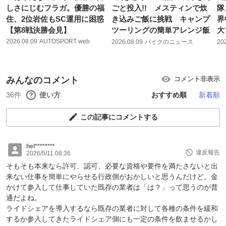
しさにじむフラガ。優勝の福
ごと投入!! メスティンで炊
隊
住、2位岩佐もSC運用に困惑
き込みご飯に挑戦 キャンプ
界
【第8戦決勝会見】
ツーリングの簡単アレンジ飯
大
2026.08.09
AUTOSPORT web
2026.08.09
バイクのニュース
20
みんなのコメント
コメント非表示
36件
使い方
おすすめ順
新着順
この記事にコメントする
hel********
違反報告
2026/5/11 08:36
そもそも本来なら許可、認可、必要な資格や要件を満たさないと出
来ない仕事を簡単にやらせる行政側がおかしいと思うんだけど。金
かけて参入して仕事していた既存の業者は「は？」って思うのが普
通だよね。
ライドシェアを導入するなら既存の業者に対して各種の条件を緩和
するか参入してきたライドシェア側にも一定の条件を飲ませるかし