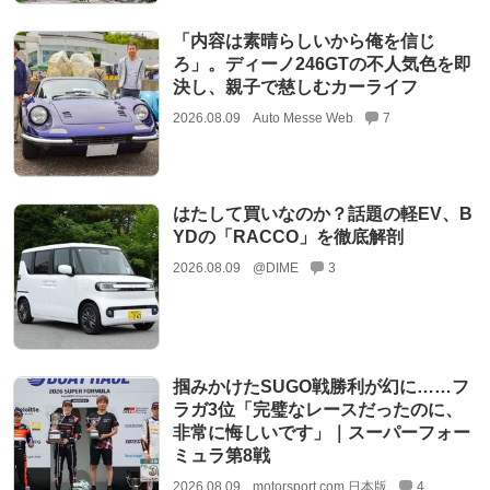
「内容は素晴らしいから俺を信じ
ろ」。ディーノ246GTの不人気色を即
決し、親子で慈しむカーライフ
2026.08.09
Auto Messe Web
7
はたして買いなのか？話題の軽EV、B
YDの「RACCO」を徹底解剖
2026.08.09
@DIME
3
掴みかけたSUGO戦勝利が幻に……フ
ラガ3位「完璧なレースだったのに、
非常に悔しいです」｜スーパーフォー
ミュラ第8戦
2026.08.09
motorsport.com 日本版
4