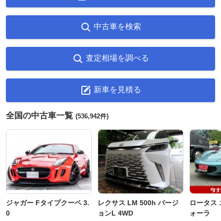
中古車を検索
査定相場を調べる
新車を見積る
全国の中古車一覧
(536,942件)
ジャガー Fタイプクーペ 3.
レクサス LM 500h バージ
ロータス 
0
ョンL 4WD
ォーラ