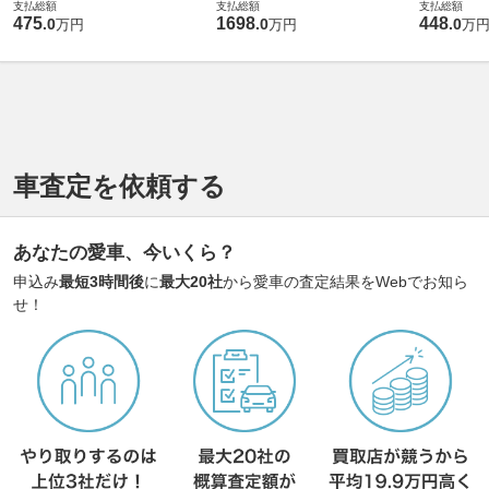
支払総額
支払総額
支払総額
475
1698
448
.
0
.
0
.
0
万円
万円
万
車査定を依頼する
あなたの愛車、今いくら？
申込み
最短3時間後
に
最大20社
から愛車の査定結果をWebでお知ら
せ！