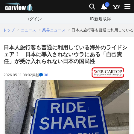
carview!
検索
通知
i
ログイン
ID新規取得
トップ
ニュース
業界ニュース
日本人旅行客も普通に利用している
日本人旅行客も普通に利用している海外のライドシ
ェア！ 日本に導入されないウラにある「自己責
任」が受け入れられない日本の国民性
2026.05.11 08:02
掲載
36