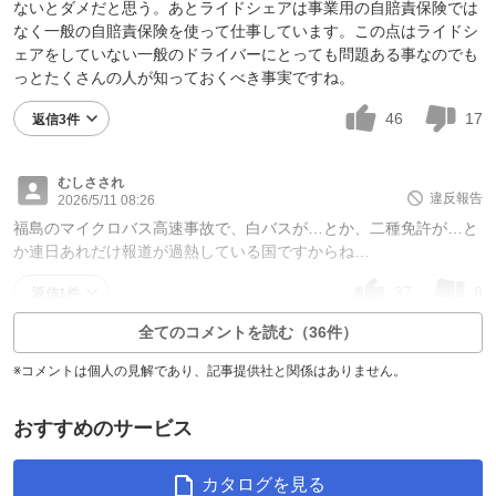
ないとダメだと思う。あとライドシェアは事業用の自賠責保険では
なく一般の自賠責保険を使って仕事しています。この点はライドシ
ェアをしていない一般のドライバーにとっても問題ある事なのでも
っとたくさんの人が知っておくべき事実ですね。
46
17
返信3件
むしさされ
違反報告
2026/5/11 08:26
福島のマイクロバス高速事故で、白バスが…とか、二種免許が…と
か連日あれだけ報道が過熱している国ですからね…
37
8
返信1件
全てのコメントを読む（36件）
※コメントは個人の見解であり、記事提供社と関係はありません。
おすすめのサービス
カタログを見る