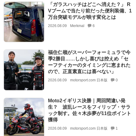
「ガラスハッチはどこへ消えた？」 R
Vブームで当たり前だった便利装備、1
万台突破モデルが映す変化とは
2026.08.09
Merkmal
6
福住仁嶺がスーパーフォーミュラで今
季2勝目……しかし喜びは控えめ「セ
ーフティカーのタイミングに恵まれた
ので、正直素直には喜べない」
2026.08.09
motorsport.com 日本版
0
Moto2イギリス決勝｜周回間違い発
生？ 波乱レースをフィリップ・サラ
ック制す。佐々木歩夢が11位ポイント
獲得
2026.08.09
motorsport.com 日本版
1