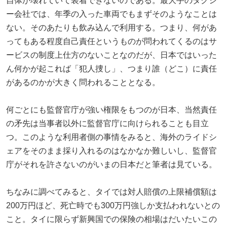
自体が壊れていて装着できないのである。最大手のタクシ
ー会社では、年季の入った車両でもまずそのようなことは
ない。そのあたりも飲み込んで利用する。つまり、何があ
ってもある程度自己責任というものが問われてくるのはサ
ービスの制度上仕方のないことなのだが、日本ではいった
ん何かが起これば「犯人捜し」、つまり誰（どこ）に責任
があるのかが大きく問われることとなる。
何ごとにも監督官庁が強い権限をもつのが日本、当然責任
の矛先は当事者以外に監督官庁に向けられることも目立
つ。このような利用者側の事情をみると、海外のライドシ
ェアをそのまま採り入れるのはなかなか難しいし、監督官
庁がそれを許さないのがいまの日本だと筆者は見ている。
ちなみに調べてみると、タイでは対人賠償の上限補償額は
200万円ほど、死亡時でも300万円強しか支払われないとの
こと。タイに限らず新興国での保険の相場はだいたいこの