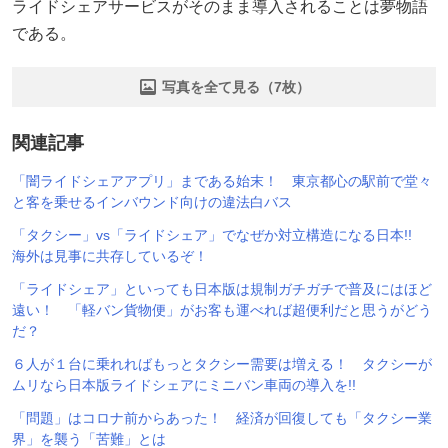
ライドシェアサービスがそのまま導入されることは夢物語
である。
写真を全て見る（7枚）
関連記事
「闇ライドシェアアプリ」まである始末！ 東京都心の駅前で堂々
と客を乗せるインバウンド向けの違法白バス
「タクシー」vs「ライドシェア」でなぜか対立構造になる日本!!
海外は見事に共存しているぞ！
「ライドシェア」といっても日本版は規制ガチガチで普及にはほど
遠い！ 「軽バン貨物便」がお客も運べれば超便利だと思うがどう
だ？
６人が１台に乗れればもっとタクシー需要は増える！ タクシーが
ムリなら日本版ライドシェアにミニバン車両の導入を!!
「問題」はコロナ前からあった！ 経済が回復しても「タクシー業
界」を襲う「苦難」とは