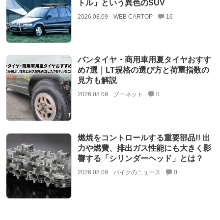
トル」という異色のSUV
2026.08.09
WEB CARTOP
16
バンタイヤ・商用車用夏タイヤおすす
め7選｜LT規格の選び方と荷重指数の
見方も解説
2026.08.09
グーネット
0
燃焼をコントロールする重要部品!! 出
力や燃費、排出ガス性能にも大きく影
響する「シリンダーヘッド」とは？
2026.08.09
バイクのニュース
0