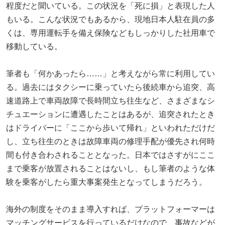
程度だと聞いている。この状況を「死に損」と表現した人
もいる。こんな状況でもあるから、現地日本人駐在員の多
くは、専用運転手を備え保険などもしっかりした社用車で
移動している。
筆者も「何かあったら……」と考えながら常に利用してい
る。過去にはタクシーに乗っていたら後続車から追突、高
速道路上で車両故障で長時間立ち往生など、さまざまなシ
チュエーションに遭遇したことはあるが、追突されたとき
はドライバーに「ここから歩いて帰れ」といわれただけだ
し、立ち往生のときは故障車両の修理手配が優先され何時
間も付き合わされることとなった。日本ではさすがにここ
まで乗客が放置されることはないし、もし筆者のような体
験を乗客がしたら重大事案発生となってしまうだろう。
海外の制度をそのまま導入すれば、プラットフォーマーは
マッチングサービスを行っているだけなので、事故などが