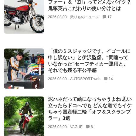
ファー」＆「ZII」ってどんなバイク？
鬼塚英吉こだわりの使い分けとは
2026.08.09
乗りものニュース
17
「僕のミスジャッジです。イゴールに
申し訳ない」と伊沢監督。“間違って
いなかった”セーフティカー運用と、
それでも残る不公平感
2026.08.09
AUTOSPORT web
14
泥ハネだって絵になっちゃうよね 思い
立ったらドコへでも どんな道でもイケ
ちゃう国産軽二輪「オフ＆スクランブ
ラー」3選
2026.08.09
VAGUE
6