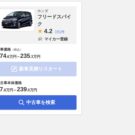
ホンダ
フリードスパイ
ク
4.
2
151件
マイカー登録
車価格
（税込）
74
235
.
6万円
～
.
3万円
新車見積りスタート
古車本体価格
7
239
.
8万円
～
.
0万円
中古車を検索
キー「モザイク」で先
ブリヂストン、熊本地震の被災
22インチま
隠した“謎の航空機”の
地支援に総額2050万円を寄付
タRAV4で試
に成功！ いろいろな
ズ別のリアル
2026.08.07
レスポンス
使える”機体目指す？
2026.08.07
Aut