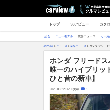
トップ
360°ビュー
カタ
総合
ニューモデル
業界ニュース
カー用
carview!
>
ニュース
>
業界ニュース
>
ホンダ フリー
ホンダ フリード
唯一のハイブリッ
ひと昔の新車】
2026.03.22 06:00
掲載
5