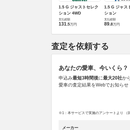
1.5 G ジャストセレク
1.5 G ジャ
ション 4WD
ション
支払総額
支払総額
131
.
89
.
5
8
万円
万円
査定を依頼する
あなたの愛車、今いくら？
申込み
最短3時間後
に
最大20社
か
愛車の査定結果をWebでお知らせ
※1：本サービスで実施のアンケートより （回答
メーカー