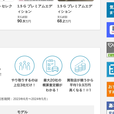
1.5 G 
ストセレク
1.5 G プレミアムエデ
1.5 G プレミアムエデ
ィション
ィション
ィション
支払総額
支払総額
支払総額
95
.
9
万円
90
.
68
.
9
2
万円
万円
ら
！
期間：2023年6月〜2024年5月）
モデル