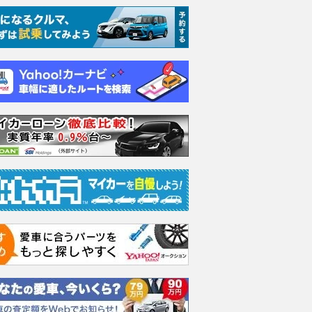
プレミアムエデ
1.5 G ジャストセレク
1.5 G ジャストセレク
1.5 
ション
ション
ィショ
支払総額
支払総額
支払総額
32
.
47
.
98
.
0
0
0
万円
万円
万