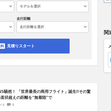
走行距離
関
見積りスタート
NS騒然！ 「世界最長の商用フライト」誕生!!その驚
の直径超えの距離を“無着陸”で
ース
0