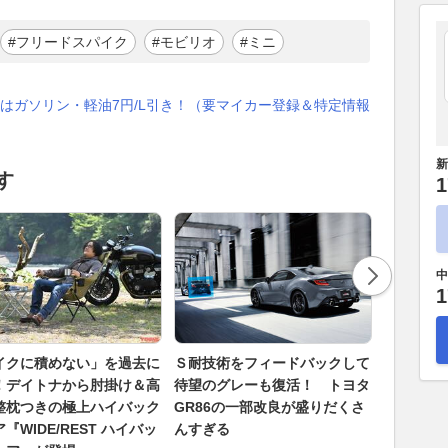
#フリードスパイク
#モビリオ
#ミニ
はガソリン・軽油7円/L引き！（要マイカー登録＆特定情報
新
す
1
中
1
イクに積めない」を過去に
Ｓ耐技術をフィードバックして
シコルス
！デイトナから肘掛け＆高
待望のグレーも復活！ トヨタ
端部分を
整枕つきの極上ハイバック
GR86の一部改良が盛りだくさ
飛行試験
『WIDE/REST ハイバッ
んすぎる
場面で“