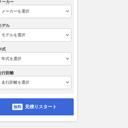
メーカー
モデル
年式
走行距離
見積りスタート