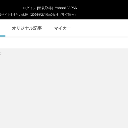
ログイン
[
新規取得
]
Yahoo! JAPAN
サイト5社との比較（2026年2月株式会社プラグ調べ）
オリジナル記事
マイカー
車】