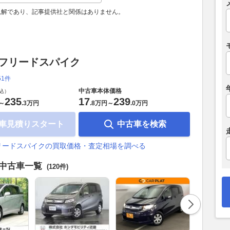
見解であり、記事提供社と関係はありません。
 フリードスパイク
51件
中古車本体価格
込）
235
17
239
～
.
3万円
.
8万円
～
.
0万円
車見積りスタート
中古車を検索
リードスパイクの買取価格・査定相場を調べる
ク中古車一覧
(120件)