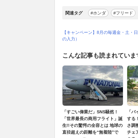
関連タグ
#ホンダ
#フリード
【キャンペーン】8月の毎週金・土・日
の入力）
こんな記事も読まれていま
「すごい偉業だ」SNS騒然！
「バ
「世界最長の商用フライト」誕
する
生!!その驚愕の全容とは 地球の
さ調
直径超えの距離を“無着陸”で
チェア