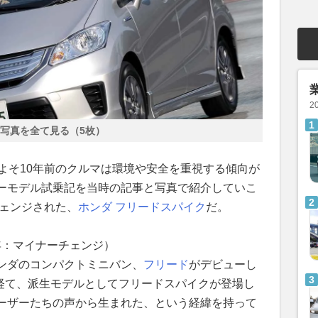
2
写真を全て見る（5枚）
よそ10年前のクルマは環境や安全を重視する傾向が
ーモデル試乗記を当時の記事と写真で紹介していこ
チェンジされた、
ホンダ
フリードスパイク
だ。
1年：マイナーチェンジ）
ンダのコンパクトミニバン、
フリード
がデビューし
を経て、派生モデルとしてフリードスパイクが登場し
ーザーたちの声から生まれた、という経緯を持って