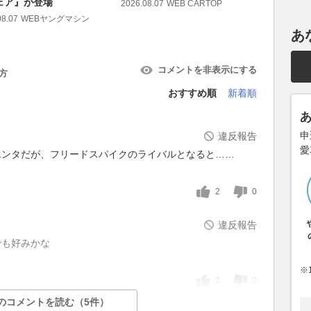
ェア』が登場
2026.08.07
WEB CARTOP
2026.08.07
08.07
WEBヤングマシン
あ
コメントを非表示にする
方
おすすめ順
新着順
申
違反報告
愛
エンタだが、フリードスパイクのライバルとなると……
2
0
違反報告
でも好みかな
※
2
0
のコメントを読む（5件）