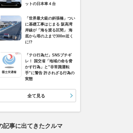
ットの日本車４台
「世界最大級の斜張橋」つい
に基礎工事はじまる 阪高湾
岸線が「海を渡る区間」 海
底から塔の上まで300m近く
に!?
「テロ行為だ」SNSブチギ
レ！ 国交省「地域の命を脅
かす行為」と”非常識運転
手”に警告 許されざる行為の
実態
全て見る
の記事に出てきたクルマ