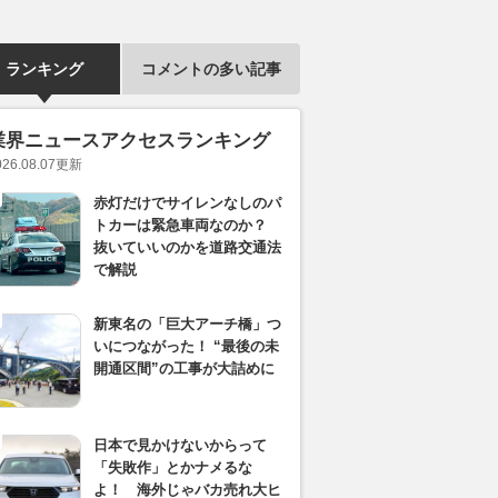
ランキング
コメントの多い記事
業界ニュースアクセスランキング
026.08.07
更新
赤灯だけでサイレンなしのパ
トカーは緊急車両なのか？
抜いていいのかを道路交通法
で解説
新東名の「巨大アーチ橋」つ
いにつながった！ “最後の未
開通区間”の工事が大詰めに
日本で見かけないからって
「失敗作」とかナメるな
よ！ 海外じゃバカ売れ大ヒ