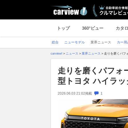
トップ
360°ビュー
カタ
総合
ニューモデル
業界ニュース
カー用
carview!
>
ニュース
>
業界ニュース
>
走りを磨くパフ
走りを磨くパフォ
型トヨタ ハイラッ
2026.06.03 21:02
掲載
1