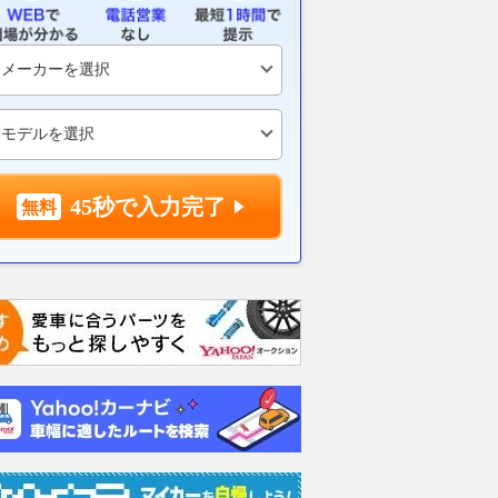
45秒で入力完了
ディーゼルター
2.8 Z アドベンチャー
2.8 Z アドベンチャー
2.4 
ディーゼルターボ
ディーゼルターボ
ボ 4W
4WD
4WD
支払総額
支払総額
支払総額
704
.
応相談
498
.
0
8
万円