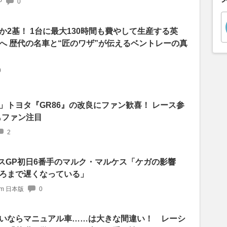
P
0
2基！ 1台に最大130時間も費やして生産する英
へ 歴代の名車と“匠のワザ”が伝えるベントレーの真
0
」トヨタ『GR86』の改良にファン歓喜！ レース参
もファン注目
2
リスGP初日6番手のマルク・マルケス「ケガの影響
ろまで遅くなっている」
com 日本版
0
いならマニュアル車……は大きな間違い！ レーシ