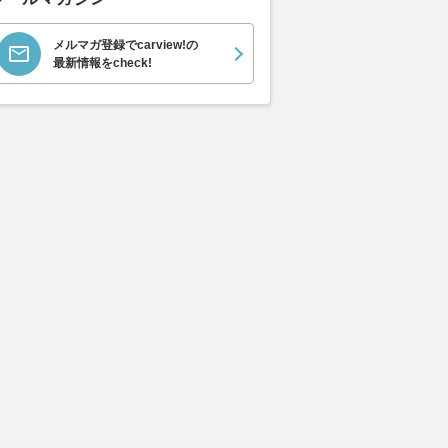
メルマガ登録でcarview!の
最新情報をcheck!