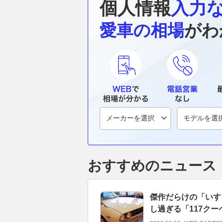
個人情報
入力
愛車の相場
がわ
おすすめのニュース
傑作だらけの「いす
し過ぎる「117クー