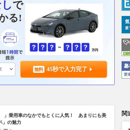
なし
で
かる!
45秒で入力完了
関
ゞ」乗用車のなかでもとくに人気！ あまりにも美
ペ」の魅力