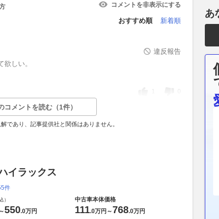
コメントを非表示にする
方
あ
おすすめ順
新着順
違反報告
て欲しい。
1
0
のコメントを読む（1件）
見解であり、記事提供社と関係はありません。
 ハイラックス
55件
中古車本体価格
込）
550
111
768
～
.
0万円
.
0万円
～
.
0万円