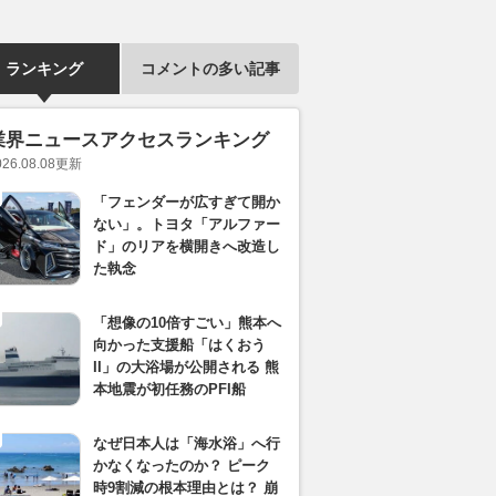
ランキング
コメントの多い記事
業界ニュースアクセスランキング
026.08.08
更新
「フェンダーが広すぎて開か
ない」。トヨタ「アルファー
ド」のリアを横開きへ改造し
た執念
「想像の10倍すごい」熊本へ
向かった支援船「はくおう
II」の大浴場が公開される 熊
本地震が初任務のPFI船
なぜ日本人は「海水浴」へ行
かなくなったのか？ ピーク
時9割減の根本理由とは？ 崩