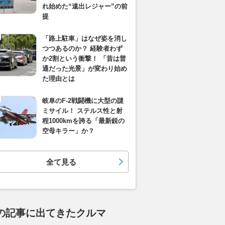
れ始めた“遠出レジャー”の前
提
「路上駐車」はなぜ姿を消し
つつあるのか？ 経験者わず
か2割という衝撃！ 「昔は普
通だった光景」が変わり始め
た理由とは
岐阜のF-2戦闘機に大型の謎
ミサイル！ ステルス性と射
程1000kmを誇る「最新鋭の
空母キラー」か？
全て見る
の記事に出てきたクルマ