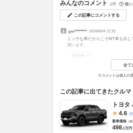
みんなのコメント
1件
使い
この記事にコメントする
ger********
2026/6/04 12:35
ニッチな車だからこそMT車も出し
買います。
返信0件
全て
※コメントは個人の
この記事に出てきたクルマ
トヨタ
4.
6
2
新車価格
（税
498
.
1万円