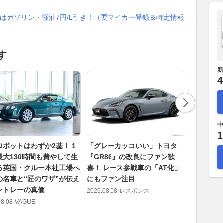
はガソリン・軽油7円/L引き！（要マイカー登録＆特定情報
す
新
4
中
1
ロボットはわずか2基！ 1
「グレーカッコいい」トヨタ
【Moto
最大130時間も費やして生
『GR86』の改良にファン歓
番手のマ
る英国・クルー本社工場へ
喜！ レース参戦車の「AT化」
の影響で
の名車と“匠のワザ”が伝え
にもファン注目
で遅くな
ントレーの真価
2026.08.08
レスポンス
2026.08.08
08.08
VAGUE