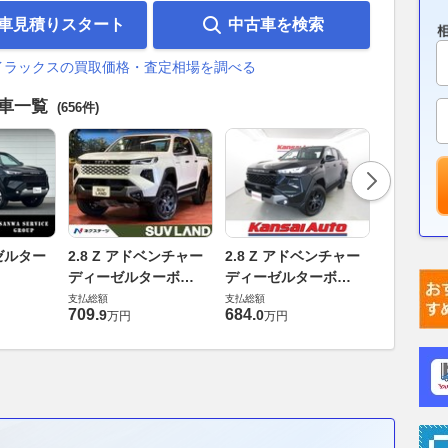
車見積りスタート
中古車を検索
イラックスの買取価格・査定相場を調べる
古車一覧
(656件)
2.8 Z 
ーゼルター
2.8 Z アドベンチャー
2.8 Z アドベンチャー
ボ 4WD
ディーゼルターボ
ディーゼルターボ
支払総額
4WD
4WD
支払総額
支払総額
612
.
7
万円
709
.
684
.
9
0
万円
万円