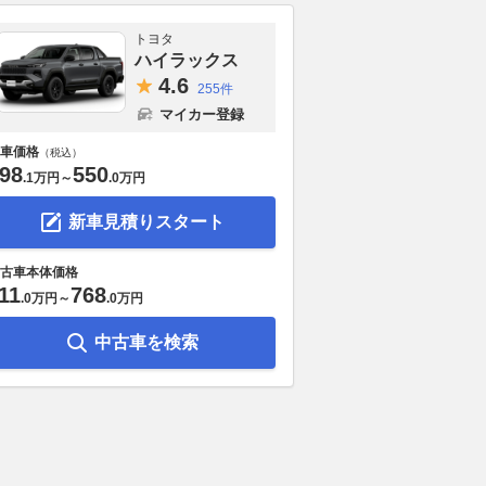
トヨタ
ハイラックス
4.
6
255件
マイカー登録
車価格
（税込）
98
550
.
1万円
～
.
0万円
新車見積りスタート
古車本体価格
11
768
.
0万円
～
.
0万円
GP】イギリスGP初日6
運転が上手くなりたいならマニ
2027年のス
中古車を検索
ルク・マルケス「ケガ
ュアル車……は大きな間違
ラも7大会12
、得意だったところま
い！ レーシングドライバーが
定。8月の暑
っている」
語る「基礎を学ぶオートマ車」
ブレイクを設
の重要性
motorsport.com 日本版
2026.08.08
AUT
2026.08.08
WEB CARTOP