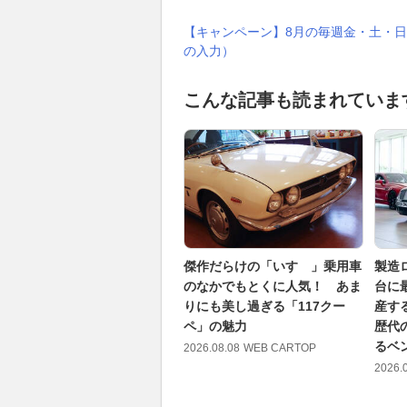
【キャンペーン】8月の毎週金・土・日
の入力）
こんな記事も読まれていま
傑作だらけの「いすゞ」乗用車
製造
のなかでもとくに人気！ あま
台に
りにも美し過ぎる「117クー
産す
ペ」の魅力
歴代
るベ
2026.08.08
WEB CARTOP
2026.