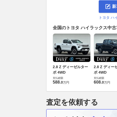
新
トヨタ ハ
全国のトヨタ ハイラックス中
2.8 Z ディーゼルター
2.8 Z ディ
ボ 4WD
ボ 4WD
支払総額
支払総額
588
.
608
.
0
0
万円
万円
査定を依頼する