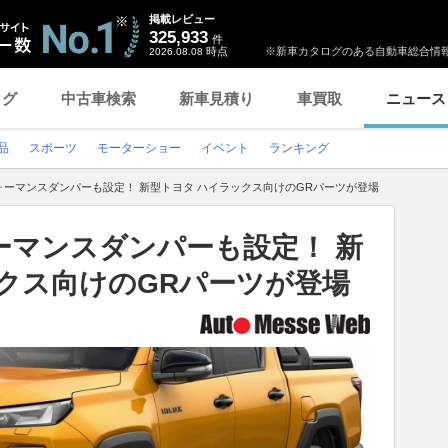
掲載レビュー
325,933
件
時点
※新車カタログのある自動車総合情報
2026.08.08
ログ
中古車検索
新車見積り
車買取
ニュース
品
スポーツ
モーターショー
イベント
ランキング
ォーマンスダンパーも設定！ 新型トヨタ ハイラックス向けのGRパーツが登場
ーマンスダンパーも設定！ 新
クス向けのGRパーツが登場