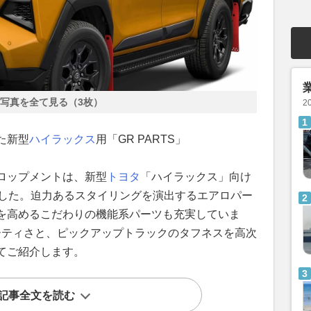
写真を全て見る（3枚）
2
た新型
ハイラックス
用「GR PARTS」
ロップメントは、新型
トヨタ
「ハイラックス」向け
しました。迫力あるスタイリングを演出するエアロパー
を高めるこだわりの機能系パーツも充実していま
ーティさと、ピックアップトラックのタフネスを高次
てご紹介します。
記事全文を読む