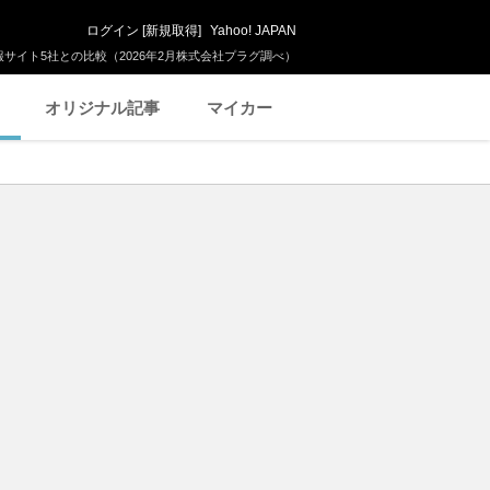
ログイン
[
新規取得
]
Yahoo! JAPAN
サイト5社との比較（2026年2月株式会社プラグ調べ）
オリジナル記事
マイカー