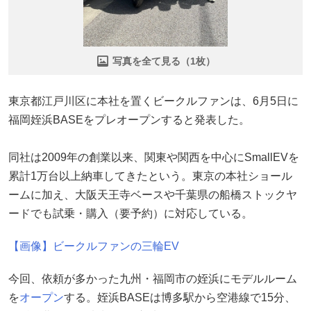
写真を全て見る（1枚）
東京都江戸川区に本社を置くビークルファンは、6月5日に
福岡姪浜BASEをプレオープンすると発表した。
同社は2009年の創業以来、関東や関西を中心にSmallEVを
累計1万台以上納車してきたという。東京の本社ショール
ームに加え、大阪天王寺ベースや千葉県の船橋ストックヤ
ードでも試乗・購入（要予約）に対応している。
【画像】ビークルファンの三輪EV
今回、依頼が多かった九州・福岡市の姪浜にモデルルーム
を
オープン
する。姪浜BASEは博多駅から空港線で15分、