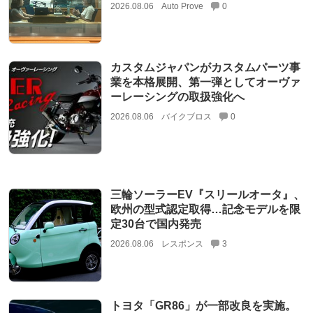
2026.08.06
Auto Prove
0
カスタムジャパンがカスタムパーツ事
業を本格展開、第一弾としてオーヴァ
ーレーシングの取扱強化へ
2026.08.06
バイクブロス
0
三輪ソーラーEV『スリールオータ』、
欧州の型式認定取得…記念モデルを限
定30台で国内発売
2026.08.06
レスポンス
3
トヨタ「GR86」が一部改良を実施。