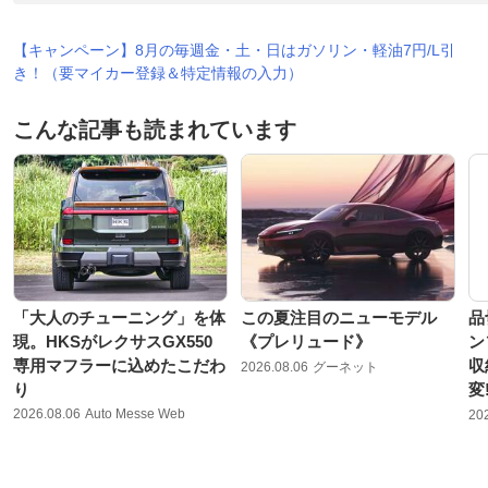
【キャンペーン】8月の毎週金・土・日はガソリン・軽油7円/L引
き！（要マイカー登録＆特定情報の入力）
こんな記事も読まれています
「大人のチューニング」を体
この夏注目のニューモデル
品
現。HKSがレクサスGX550
《プレリュード》
ン
専用マフラーに込めたこだわ
収
2026.08.06
グーネット
り
変!
2026.08.06
Auto Messe Web
20