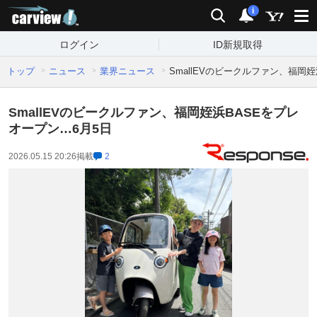
carview!
検索
通知
i
ログイン
ID新規取得
トップ
ニュース
業界ニュース
SmallEVのビークルファン、福岡
SmallEVのビークルファン、福岡姪浜BASEをプレ
オープン…6月5日
2026.05.15 20:26
掲載
2