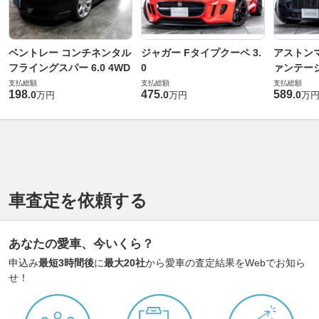
ベントレー コンチネンタル
ジャガー Fタイプクーペ 3.
アストンマ
フライングスパー 6.0 4WD
0
ァンテー
支払総額
支払総額
支払総額
198
475
589
.
0
.
0
.
0
万円
万円
万
車査定を依頼する
あなたの愛車、今いくら？
申込み
最短3時間後
に
最大20社
から愛車の査定結果をWebでお知ら
せ！