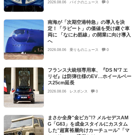
2026.08.06
バイクのニュース
0
南海が「次期空港特急」の導入を決
定！「ラピート」の価値を受け継ぐ車
両に 「なにわ筋線」の開業に向け導入
へ
2026.08.06
乗りものニュース
0
フランス大統領専用車、『DS N°7 エ
リゼ』は防弾仕様のEV…ホイールベー
ス25cm延長
2026.08.06
レスポンス
0
まさか全身“金ピカ”!? メルセデスAM
G「G63」を成金スタイルにカスタム
した“超富裕層向けカーチュール”「マ