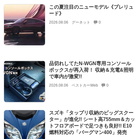
この夏注目のニューモデル《プレリュ
ード》
2026.08.06
グーネット
0
品切れしてたN-WGN専用コンソール
ボックスが再入荷！ 収納＆充電&照明
で車内が激変!!
2026.08.06
ベストカーWeb
0
スズキ「タップリ収納のビッグスクー
ター」が進化!! シート高755mm＆カッ
トフロアボードで足つきも良好!! E10
燃料対応の「バーグマン400」発売