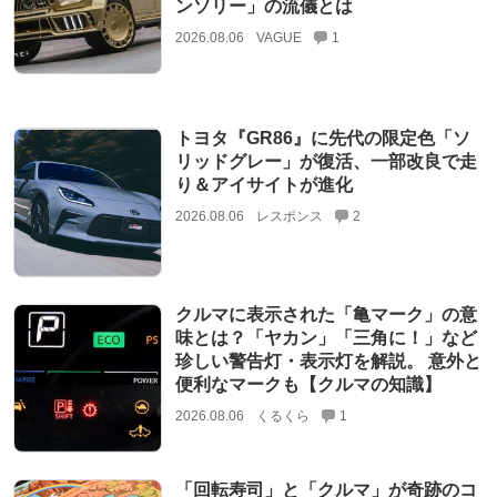
ンソリー」の流儀とは
2026.08.06
VAGUE
1
トヨタ『GR86』に先代の限定色「ソ
リッドグレー」が復活、一部改良で走
り＆アイサイトが進化
2026.08.06
レスポンス
2
クルマに表示された「亀マーク」の意
味とは？「ヤカン」「三角に！」など
珍しい警告灯・表示灯を解説。 意外と
便利なマークも【クルマの知識】
2026.08.06
くるくら
1
「回転寿司」と「クルマ」が奇跡のコ