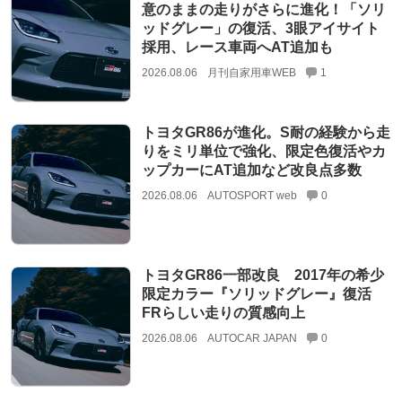
意のままの走りがさらに進化！「ソリ
ッドグレー」の復活、3眼アイサイト
採用、レース車両へAT追加も
2026.08.06
月刊自家用車WEB
1
トヨタGR86が進化。S耐の経験から走
りをミリ単位で強化、限定色復活やカ
ップカーにAT追加など改良点多数
2026.08.06
AUTOSPORT web
0
トヨタGR86一部改良 2017年の希少
限定カラー『ソリッドグレー』復活
FRらしい走りの質感向上
2026.08.06
AUTOCAR JAPAN
0