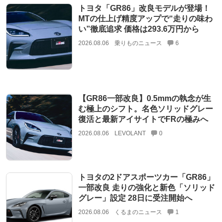
トヨタ「GR86」改良モデルが登場！
MTの仕上げ精度アップで“走りの味わ
い”徹底追求 価格は293.6万円から
2026.08.06
乗りものニュース
6
【GR86一部改良】0.5mmの執念が生
む極上のシフト。名色ソリッドグレー
復活と最新アイサイトでFRの極みへ
2026.08.06
LEVOLANT
0
トヨタの2ドアスポーツカー「GR86」
一部改良 走りの強化と新色「ソリッド
グレー」設定 28日に受注開始へ
2026.08.06
くるまのニュース
1