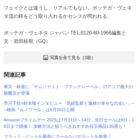
フェイクとは違うし、リアルでもない。ボッテガ・ヴェネ
タ流の粋をどう取り入れるかセンスが問われる。
ボッテガ・ヴェネタ ジャパン TEL:0120-60-1966編集と
文・岩田桂視（GQ）
写真を全て見る（3枚）
関連記事
東京・銀座に「サムソナイト・ブラックレーベル」のアジア最大の
旗艦店が登場
早川千絵×鈴木唯インタビュー「気鋭監督と逸材の幸せな出会い」─
─映画『ルノワール』は6月20日公開
Amazonプライムデー 2025は7月11日～14日、先行セールは8日～1
0日まで開催！ 攻略方法と狙うべきおすすめ目玉商品135選も！
ブラッド・ピットが最高にクールなバズカットを披露！