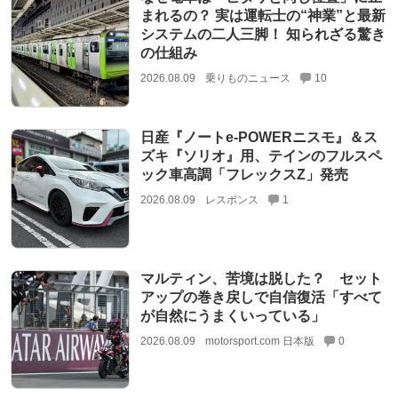
まれるの？ 実は運転士の“神業”と最新
システムの二人三脚！ 知られざる驚き
の仕組み
2026.08.09
乗りものニュース
10
日産『ノートe-POWERニスモ』＆ス
ズキ『ソリオ』用、テインのフルスペ
ック車高調「フレックスZ」発売
2026.08.09
レスポンス
1
マルティン、苦境は脱した？ セット
アップの巻き戻しで自信復活「すべて
が自然にうまくいっている」
2026.08.09
motorsport.com 日本版
0