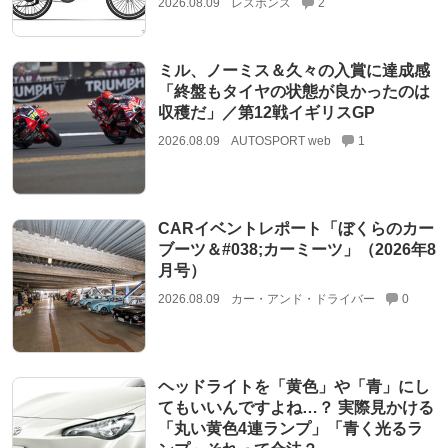
2026.08.09
レスポンス
2
ミル、ノーミス＆久々の入賞に達成感
「終盤もタイヤの状態が良かったのは
収穫だ」／第12戦イギリスGP
2026.08.09
AUTOSPORT web
1
CARイベントレポート「ぼくらのカー
ブーツ＆#038;カーミーツ」（2026年8
月号）
2026.08.09
カー・アンド・ドライバー
0
ヘッドライトを「黄色」や「青」にし
てもいいんですよね…？ 実際見かける
「丸い黄色4連ランプ」「青く光るラ