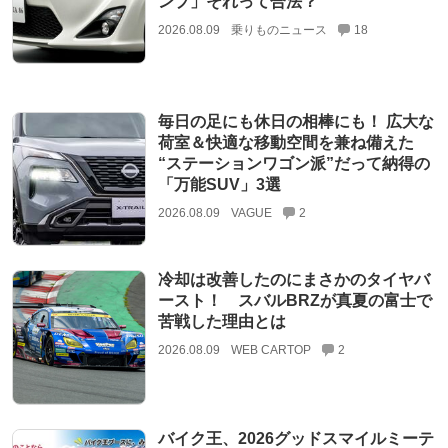
ンプ」それって合法？
2026.08.09
乗りものニュース
18
毎日の足にも休日の相棒にも！ 広大な
荷室＆快適な移動空間を兼ね備えた
“ステーションワゴン派”だって納得の
「万能SUV」3選
2026.08.09
VAGUE
2
冷却は改善したのにまさかのタイヤバ
ースト！ スバルBRZが真夏の富士で
苦戦した理由とは
2026.08.09
WEB CARTOP
2
バイク王、2026グッドスマイルミーテ