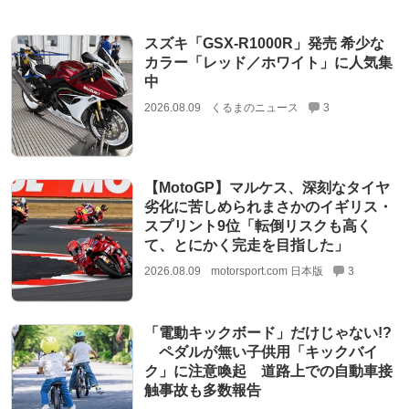
スズキ「GSX-R1000R」発売 希少な
カラー「レッド／ホワイト」に人気集
中
2026.08.09
くるまのニュース
3
【MotoGP】マルケス、深刻なタイヤ
劣化に苦しめられまさかのイギリス・
スプリント9位「転倒リスクも高く
て、とにかく完走を目指した」
2026.08.09
motorsport.com 日本版
3
「電動キックボード」だけじゃない!?
ペダルが無い子供用「キックバイ
ク」に注意喚起 道路上での自動車接
触事故も多数報告