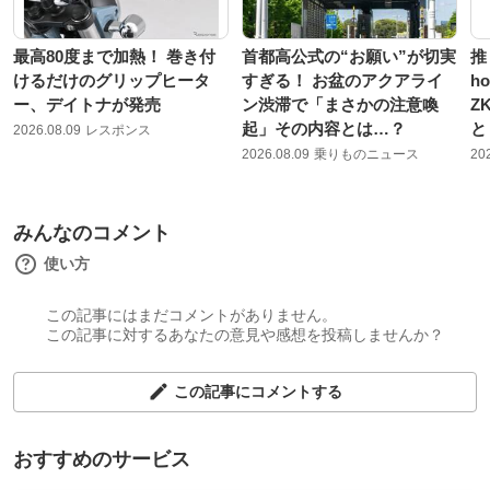
最高80度まで加熱！ 巻き付
首都高公式の“お願い”が切実
推
けるだけのグリップヒータ
すぎる！ お盆のアクアライ
h
ー、デイトナが発売
ン渋滞で「まさかの注意喚
Z
起」その内容とは…？
と
2026.08.09
レスポンス
2026.08.09
乗りものニュース
20
みんなのコメント
使い方
この記事にはまだコメントがありません。
この記事に対するあなたの意見や感想を投稿しませんか？
この記事にコメントする
おすすめのサービス