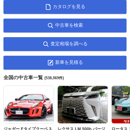
カタログを見る
中古車を検索
査定相場を調べる
新車を見積る
全国の中古車一覧
(538,069件)
ジャガー Fタイプクーペ 3.
レクサス LM 500h バージ
ロータス 