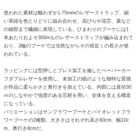
使われた素材は幅わずか1.75mmのレザーストラップ。細
い革紐を色とりどりに組み合わせ、花びらや花芯、葉など
の細部まで繊細に表現している。ひまわりのブーケには1
本あたりおよそ300mものレザーストラップが編み込まれて
おり、2輪のブーケでは当然ながらその倍近くの長さが使
われている。
ラッピングには型押しとプレス加工を施したペーパーカー
フダブルレザーを使用し、未加工の紙のような独特な質感
が作品に柔らかさと奥行きを加えている。内部には直径30
ｍのしなやかで強度のある芯材を用い、全体を支える構造
になっている。
バリエーションはサンフラワーブーケとバイオレットフラ
ワーブーケの2種類。大きさはそれぞれ高さ60cm、幅10c
m、奥行き8cmだ。