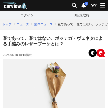
carview!
検索
通知
i
ログイン
ID新規取得
トップ
ニュース
業界ニュース
花であって、花ではない。ボッテガ
花であって、花ではない。ボッテガ・ヴェネタによ
る手編みのレザーブーケとは？
2025.06.18 18:15
掲載