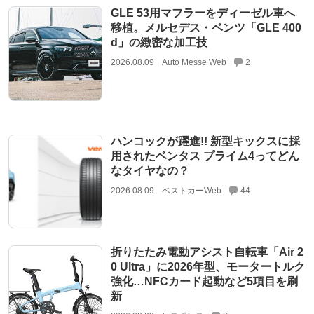
GLE 53用マフラーをディーゼル車へ
移植。メルセデス・ベンツ「GLE 400
d」の緻密な加工技
2026.08.09
Auto Messe Web
2
ハンコックが躍進!! 新型キックスに採
用されたベンタス プライム4ってどん
なタイヤなの？
2026.08.09
ベストカーWeb
44
折りたたみ電動アシスト自転車「Air 2
0 Ultra」に2026年型、モータートルク
強化…NFCカード起動など5項目を刷
新