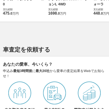
0
ョンL 4WD
ォーラ
支払総額
支払総額
支払総額
475
1698
448
.
0
.
0
.
0
万円
万円
万
車査定を依頼する
あなたの愛車、今いくら？
申込み
最短3時間後
に
最大20社
から愛車の査定結果をWebでお知ら
せ！