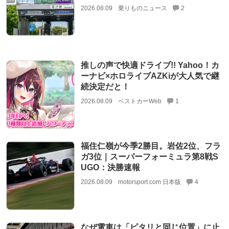
2026.08.09
乗りものニュース
2
推しの声で快適ドライブ!! Yahoo！カ
ーナビ×ホロライブAZKiが大人気で継
続決定だと！
2026.08.09
ベストカーWeb
1
福住仁嶺が今季2勝目。岩佐2位、フラ
ガ3位｜スーパーフォーミュラ第8戦S
UGO：決勝速報
2026.08.09
motorsport.com 日本版
4
なぜ電車は「ピタリと同じ位置」に止