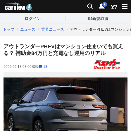
carview!
検索
通知
i
ログイン
ID新規取得
トップ
ニュース
業界ニュース
アウトランダーPHEVはマンション
アウトランダーPHEVはマンション住まいでも買え
る？ 補助金84万円と充電なし運用のリアル
2026.06.18 08:00
掲載
13