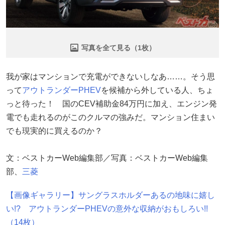
写真を全て見る（1枚）
我が家はマンションで充電ができないしなあ……。そう思
って
アウトランダーPHEV
を候補から外している人、ちょ
っと待った！ 国のCEV補助金84万円に加え、エンジン発
電でも走れるのがこのクルマの強みだ。マンション住まい
でも現実的に買えるのか？
文：ベストカーWeb編集部／写真：ベストカーWeb編集
部、
三菱
【画像ギャラリー】サングラスホルダーあるの地味に嬉し
い!? アウトランダーPHEVの意外な収納がおもしろい!!
（14枚）