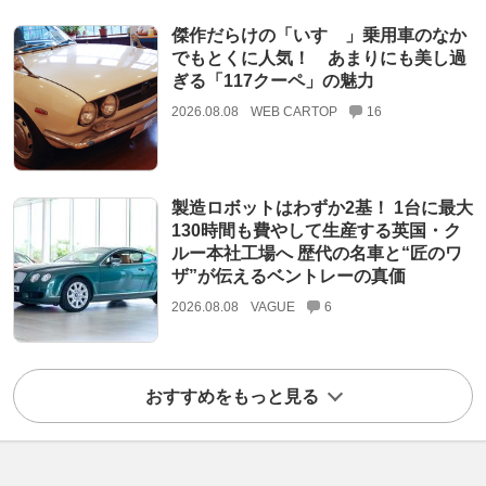
傑作だらけの「いすゞ」乗用車のなか
でもとくに人気！ あまりにも美し過
ぎる「117クーペ」の魅力
2026.08.08
WEB CARTOP
16
製造ロボットはわずか2基！ 1台に最大
130時間も費やして生産する英国・ク
ルー本社工場へ 歴代の名車と“匠のワ
ザ”が伝えるベントレーの真価
2026.08.08
VAGUE
6
おすすめをもっと見る