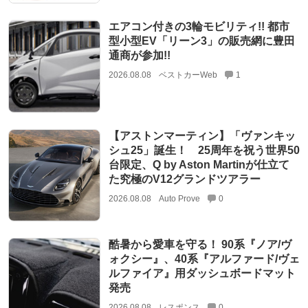
エアコン付きの3輪モビリティ!! 都市
型小型EV「リーン3」の販売網に豊田
通商が参加!!
2026.08.08
ベストカーWeb
1
【アストンマーティン】「ヴァンキッ
シュ25」誕生！ 25周年を祝う世界50
台限定、Q by Aston Martinが仕立て
た究極のV12グランドツアラー
2026.08.08
Auto Prove
0
酷暑から愛車を守る！ 90系『ノア/ヴ
ォクシー』、40系『アルファード/ヴェ
ルファイア』用ダッシュボードマット
発売
2026.08.08
レスポンス
0