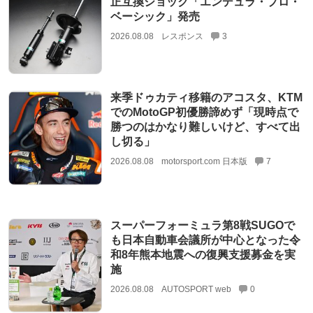
正互換ショック「エンデュラ・プロ・
ベーシック」発売
2026.08.08
レスポンス
3
来季ドゥカティ移籍のアコスタ、KTM
でのMotoGP初優勝諦めず「現時点で
勝つのはかなり難しいけど、すべて出
し切る」
2026.08.08
motorsport.com 日本版
7
スーパーフォーミュラ第8戦SUGOで
も日本自動車会議所が中心となった令
和8年熊本地震への復興支援募金を実
施
2026.08.08
AUTOSPORT web
0