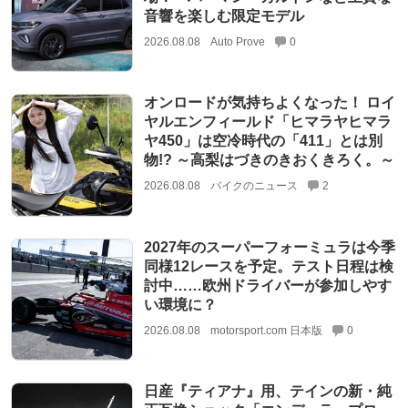
音響を楽しむ限定モデル
2026.08.08
Auto Prove
0
オンロードが気持ちよくなった！ ロイ
ヤルエンフィールド「ヒマラヤヒマラ
ヤ450」は空冷時代の「411」とは別
物!? ～高梨はづきのきおくきろく。～
2026.08.08
バイクのニュース
2
2027年のスーパーフォーミュラは今季
同様12レースを予定。テスト日程は検
討中……欧州ドライバーが参加しやす
い環境に？
2026.08.08
motorsport.com 日本版
0
日産『ティアナ』用、テインの新・純