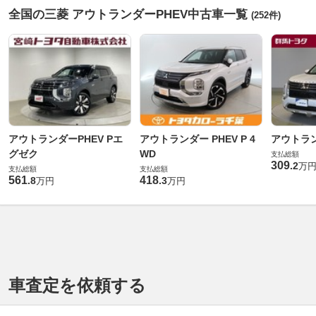
全国の三菱 アウトランダーPHEV中古車一覧
(252件)
アウトランダーPHEV Pエ
アウトランダー PHEV P 4
アウトラン
グゼク
WD
支払総額
309
.
2
万
支払総額
支払総額
561
418
.
8
.
3
万円
万円
車査定を依頼する