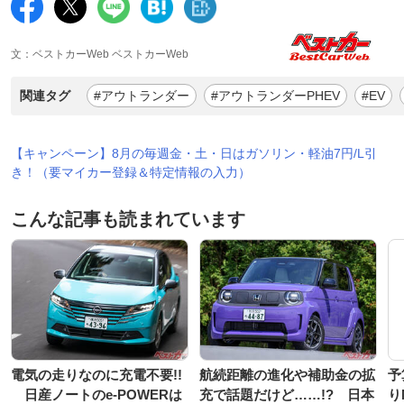
文：ベストカーWeb ベストカーWeb
関連タグ
#アウトランダー
#アウトランダーPHEV
#EV
【キャンペーン】8月の毎週金・土・日はガソリン・軽油7円/L引
き！（要マイカー登録＆特定情報の入力）
こんな記事も読まれています
電気の走りなのに充電不要!!
航続距離の進化や補助金の拡
予
日産ノートのe-POWERは
充で話題だけど……!? 日本
り