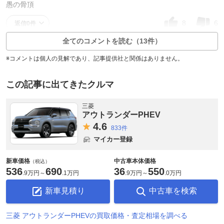
愚の骨頂
8
6
返信0件
全てのコメントを読む（13件）
※コメントは個人の見解であり、記事提供社と関係はありません。
この記事に出てきたクルマ
三菱
アウトランダーPHEV
4.
6
833件
マイカー登録
新車価格
中古車本体価格
（税込）
536
690
36
550
.
9万円
～
.
1万円
.
9万円
～
.
0万円
新車見積り
中古車を検索
三菱 アウトランダーPHEVの買取価格・査定相場を調べる