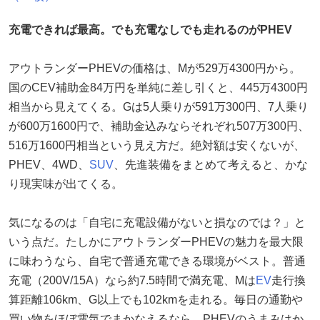
充電できれば最高。でも充電なしでも走れるのがPHEV
アウトランダーPHEVの価格は、Mが529万4300円から。
国のCEV補助金84万円を単純に差し引くと、445万4300円
相当から見えてくる。Gは5人乗りが591万300円、7人乗り
が600万1600円で、補助金込みならそれぞれ507万300円、
516万1600円相当という見え方だ。絶対額は安くないが、
PHEV、4WD、
SUV
、先進装備をまとめて考えると、かな
り現実味が出てくる。
気になるのは「自宅に充電設備がないと損なのでは？」と
いう点だ。たしかにアウトランダーPHEVの魅力を最大限
に味わうなら、自宅で普通充電できる環境がベスト。普通
充電（200V/15A）なら約7.5時間で満充電、Mは
EV
走行換
算距離106km、G以上でも102kmを走れる。毎日の通勤や
買い物をほぼ電気でまかなえるなら、PHEVのうまみはか