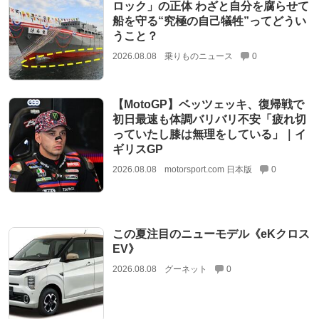
ロック」の正体 わざと自分を腐らせて
船を守る“究極の自己犠牲”ってどうい
うこと？
2026.08.08
乗りものニュース
0
【MotoGP】ベッツェッキ、復帰戦で
初日最速も体調バリバリ不安「疲れ切
っていたし膝は無理をしている」｜イ
ギリスGP
2026.08.08
motorsport.com 日本版
0
この夏注目のニューモデル《eKクロス
EV》
2026.08.08
グーネット
0