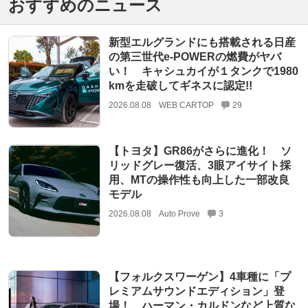
おすすめのニュース
新型エルグランドにも搭載される日産
の第三世代e-POWERの燃費がヤバ
い！ キャシュカイが１タンクで1980
kmを走破してギネスに認定!!
2026.08.08
WEB CARTOP
29
【トヨタ】GR86がさらに進化！ ソ
リッドグレー復活、3眼アイサイト採
用、MTの操作性も向上した一部改良
モデル
2026.08.08
Auto Prove
3
【フォルクスワーゲン】4車種に「プ
レミアムサウンドエディション」登
場！ ハーマン・カルドンなど上質な