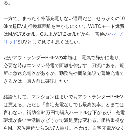
る。
一方で、まったく外部充電しない運用だと、せっかくの10
0km超EV走行換算距離を生かしにくい。WLTCモード燃費
はMが17.6km/L、G以上が17.2km/Lだから、普通の
ハイブ
リッド
SUVとして見ても悪くはない。
だがアウトランダーPHEVの本領は、電気で静かに走り、
必要な時はエンジン発電で距離を伸ばす二刀流にある。近
所に急速充電器があるか、勤務先や商業施設で普通充電で
きるかは、購入前に確認したい。
結論として、マンション住まいでもアウトランダーPHEV
は買える。ただし「自宅充電なしでも最高効率」とまでは
言わない。補助金84万円で購入ハードルは下がるが、充電
環境が多い生活圏かどうかで満足度は変わる。価格重視な
らM、家族用途ならGの7人乗り。本命は、自宅充電がなく