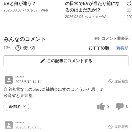
EVと何が違う？
の日常でEVが当たり前にな
ボ
るのはまだ先か!?
エ
2026.08.07
ベストカーWeb
2026.08.06
ベストカーWeb
20
みんなのコメント
コメント非表示
13件
使い方
おすすめ順
新着順
この記事にコメントする
******
違反報告
2026/6/18 14:11
自宅充電なしのphevに補助金出すのはどうかと思うよ
経産省と東京都
9
0
返信1件
******
違反報告
2026/6/18 09:55