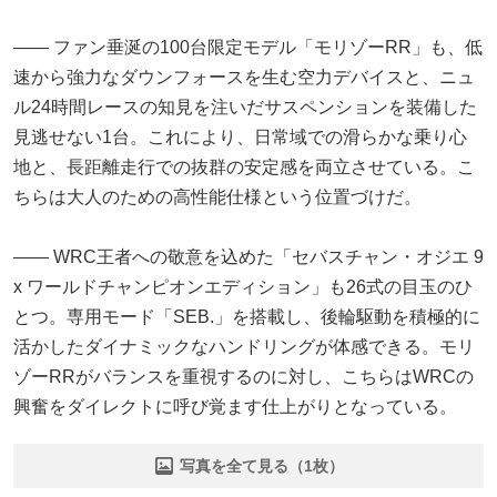
―― ファン垂涎の100台限定モデル「モリゾーRR」も、低
速から強力なダウンフォースを生む空力デバイスと、ニュ
ル24時間レースの知見を注いだサスペンションを装備した
見逃せない1台。これにより、日常域での滑らかな乗り心
地と、長距離走行での抜群の安定感を両立させている。こ
ちらは大人のための高性能仕様という位置づけだ。
―― WRC王者への敬意を込めた「セバスチャン・オジエ 9
x ワールドチャンピオンエディション」も26式の目玉のひ
とつ。専用モード「SEB.」を搭載し、後輪駆動を積極的に
活かしたダイナミックなハンドリングが体感できる。モリ
ゾーRRがバランスを重視するのに対し、こちらはWRCの
興奮をダイレクトに呼び覚ます仕上がりとなっている。
写真を全て見る（1枚）