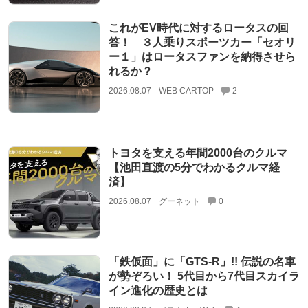
これがEV時代に対するロータスの回
答！ ３人乗りスポーツカー「セオリ
ー１」はロータスファンを納得させら
れるか？
2026.08.07
WEB CARTOP
2
トヨタを支える年間2000台のクルマ
【池田直渡の5分でわかるクルマ経
済】
2026.08.07
グーネット
0
「鉄仮面」に「GTS-R」!! 伝説の名車
が勢ぞろい！ 5代目から7代目スカイラ
イン進化の歴史とは