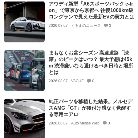
アウディ新型「A6スポーツバック e-tr
on」で東京から京都へ 往復1000km級
ロングランで見えた最新EVの実力とは
2026.08.07
くるまのニュース
3
まもなくお盆シーズン 高速道路「渋
滞」のピークはいつ？ 最大予想は45k
m 渋滞嫌いなら避けるべき日時と場所
とは
2026.08.07
VAGUE
0
純正パーツを移植した結果。メルセデ
スAMG「GT」が後付け感なく覚醒す
る専用エアロ
2026.08.07
Auto Messe Web
3