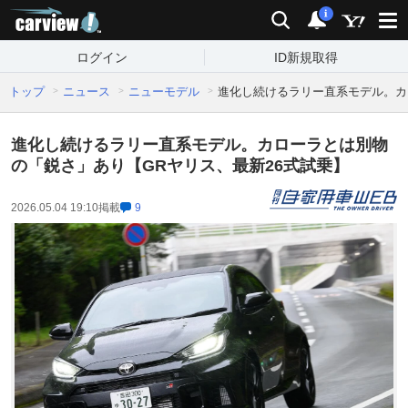
carview!
検索
通知
i
ログイン
ID新規取得
トップ
ニュース
ニューモデル
進化し続けるラリー直系モデル。カ
進化し続けるラリー直系モデル。カローラとは別物
の「鋭さ」あり【GRヤリス、最新26式試乗】
2026.05.04 19:10
掲載
9