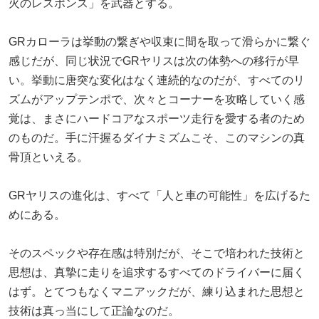
火のレスポンス」を武器とする。
GRカローラは挙動の繋ぎや収束に間を取って滑らかに繋ぐ
感じだが、同じ状況でGRヤリスは次の体勢への移行が早
い。挙動に唐突な変化はなく連続的なのだが、すべてのリ
ズムがアップテンポで、次々とコーナーを攻略していく感
覚は、まさにハードコアなスポーツ走行を愛する者のため
のものだ。手に汗握るダイナミズムこそ、このマシンの真
骨頂といえる。
GRヤリスの進化は、すべて「人と車の可能性」を広げるた
めにある。
そのスペックや存在感は特別だが、そこで培われた技術と
思想は、真摯に走りを追求するすべてのドライバーに届く
はず。とてつもなくマニアックだが、練り込まれた思想と
技術は真っ当にして正論なのだ。