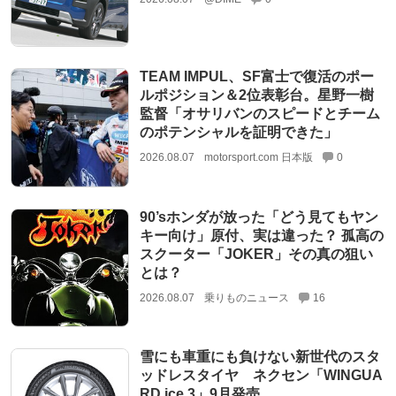
TEAM IMPUL、SF富士で復活のポー
ルポジション＆2位表彰台。星野一樹
監督「オサリバンのスピードとチーム
のポテンシャルを証明できた」
2026.08.07
motorsport.com 日本版
0
90’sホンダが放った「どう見てもヤン
キー向け」原付、実は違った？ 孤高の
スクーター「JOKER」その真の狙い
とは？
2026.08.07
乗りものニュース
16
雪にも車重にも負けない新世代のスタ
ッドレスタイヤ ネクセン「WINGUA
RD ice 3」9月発売