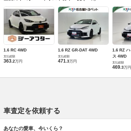
1.6 RC 4WD
1.6 RZ GR-DAT 4WD
1.6 RZ
ス 4WD
支払総額
支払総額
363
471
.
2
.
3
万円
万円
支払総額
469
.
3
万
車査定を依頼する
あなたの愛車、今いくら？