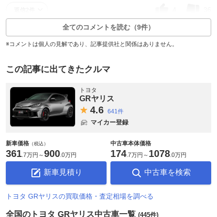
4
36
返信2件
全てのコメントを読む（9件）
※コメントは個人の見解であり、記事提供社と関係はありません。
この記事に出てきたクルマ
トヨタ
GRヤリス
4.
6
641件
マイカー登録
新車価格
中古車本体価格
（税込）
361
900
174
1078
.
7万円
～
.
0万円
.
7万円
～
.
0万円
新車見積り
中古車を検索
トヨタ GRヤリスの買取価格・査定相場を調べる
全国のトヨタ GRヤリス中古車一覧
(445件)