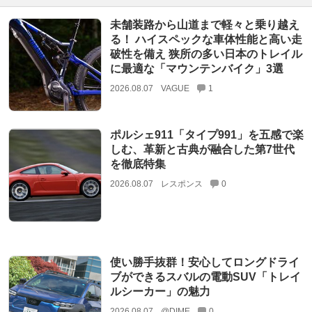
未舗装路から山道まで軽々と乗り越え
る！ ハイスペックな車体性能と高い走
破性を備え 狭所の多い日本のトレイル
に最適な「マウンテンバイク」3選
2026.08.07
VAGUE
1
ポルシェ911「タイプ991」を五感で楽
しむ、革新と古典が融合した第7世代
を徹底特集
2026.08.07
レスポンス
0
使い勝手抜群！安心してロングドライ
ブができるスバルの電動SUV「トレイ
ルシーカー」の魅力
2026.08.07
@DIME
0