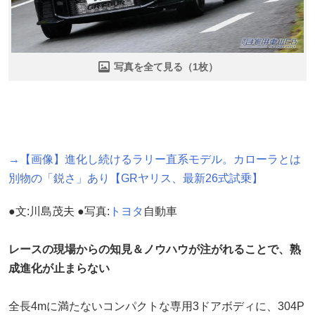
写真を全て見る（1枚）
→【画像】進化し続けるラリー直系モデル。カローラとは
別物の「鋭さ」あり【GRヤリス、最新26式試乗】
●文:川島茂夫 ●写真:
トヨタ
自動車
レースの現場からの知見＆ノウハウが注がれることで、熟
成進化が止まらない
全長4mに満たないコンパクトな専用3ドアボディに、304P