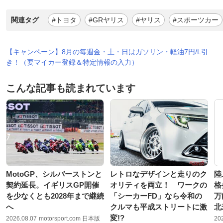
関連タグ
#トヨタ
#GRヤリス
#ヤリス
#スポーツカー
【キャンペーン】8月の毎週金・土・日はガソリン・軽油7円/L引
き！（要マイカー登録＆特定情報の入力）
こんな記事も読まれています
MotoGP、シルバーストンと
レトロなデザインと走りのク
陸
契約延長。イギリスGP開催
オリティを両立！ ワークの
格
を少なくとも2028年まで継続
「シーカーFD」なら令和の
万
へ
クルマも平成ストリートに激
北
変!?
2026.08.07
motorsport.com 日本版
20