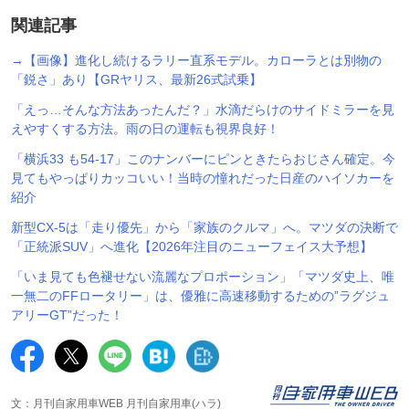
関連記事
→【画像】進化し続けるラリー直系モデル。カローラとは別物の
「鋭さ」あり【GRヤリス、最新26式試乗】
「えっ…そんな方法あったんだ？」水滴だらけのサイドミラーを見
えやすくする方法。雨の日の運転も視界良好！
「横浜33 も54-17」このナンバーにピンときたらおじさん確定。今
見てもやっぱりカッコいい！当時の憧れだった日産のハイソカーを
紹介
新型CX-5は「走り優先」から「家族のクルマ」へ。マツダの決断で
「正統派SUV」へ進化【2026年注目のニューフェイス大予想】
「いま見ても色褪せない流麗なプロポーション」「マツダ史上、唯
一無二のFFロータリー」は、優雅に高速移動するための”ラグジュ
アリーGT”だった！
文：月刊自家用車WEB 月刊自家用車(ハラ)