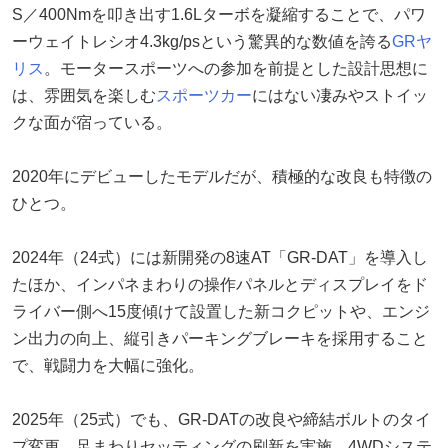
S／400Nmを叩き出す1.6Lターボを凝縮することで、パワ
ーウェイトレシオ4.3kg/psという驚異的な数値を誇る
GRヤ
リス
。モータースポーツへの参加を前提とした設計思想に
は、雰囲気を楽しむ
スポーツカー
にはない凄みやストイッ
クな面が宿っている。
2020年にデビューしたモデルだが、積極的な改良も特徴の
ひとつ。
2024年（24式）には新開発の8速AT「GR-DAT」を導入し
たほか、インパネまわりの操作パネルとディスプレイをド
ライバー側へ15度傾けて設置した新コクピットや、エンジ
ン出力の向上、縦引きパーキングブレーキを採用すること
で、戦闘力を大幅に強化。
2025年（25式）でも、GR-DATの改良や締結ボルトのタイ
プ変更、足まわりセッティングの刷新を実施。4WDシステ