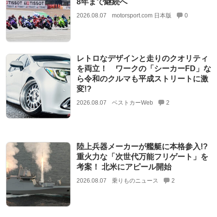
8年まで継続へ
2026.08.07
motorsport.com 日本版
0
レトロなデザインと走りのクオリティ
を両立！ ワークの「シーカーFD」な
ら令和のクルマも平成ストリートに激
変!?
2026.08.07
ベストカーWeb
2
陸上兵器メーカーが艦艇に本格参入!?
重火力な「次世代万能フリゲート」を
考案！ 北米にアピール開始
2026.08.07
乗りものニュース
2