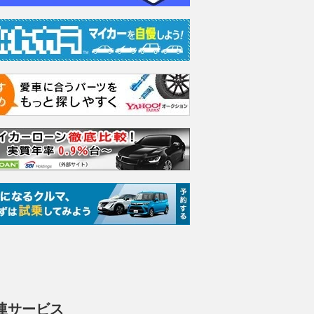
”がドローンの脅威に対
R32こそ最高傑作!! GT-R復活
「そんなに神
回答!? 砲撃の “空白
を支えた名車！ 8代目スカイラ
プロドライバ
埋める画期的でごく単
インが伝説になった理由とは
ルシェが本気
とは
「924GTR
2026.08.09
ベストカーWeb
乗りものニュース
2026.08.09
We
連サービス