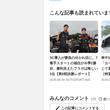
こんな記事も読まれていま
SC導入が勝負の分かれ目に。7
車中
番手スタートの福住が今季2勝
「カ
目、勝利見えたフラガは悔しい
じて
3位【第8戦決勝レポート】
［特
2026.08.09
AUTOSPORT web
2026.
みんなのコメント
1件
使い
この記事にコメントする