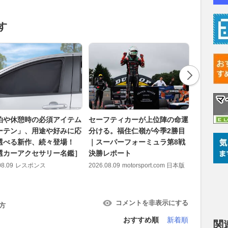
す
泊や休憩時の必須アイテム
セーフティカーが上位陣の命運
“長い鼻
ーテン」、用途や好みに応
分ける。福住仁嶺が今季2勝目
する単純な
選べる新作、続々登場！
｜スーパーフォーミュラ第8戦
地帯”を
選カーアクセサリー名鑑］
決勝レポート
純な方法
08.09
レスポンス
2026.08.09
motorsport.com 日本版
2026.08.09
コメントを非表示にする
方
おすすめ順
新着順
関