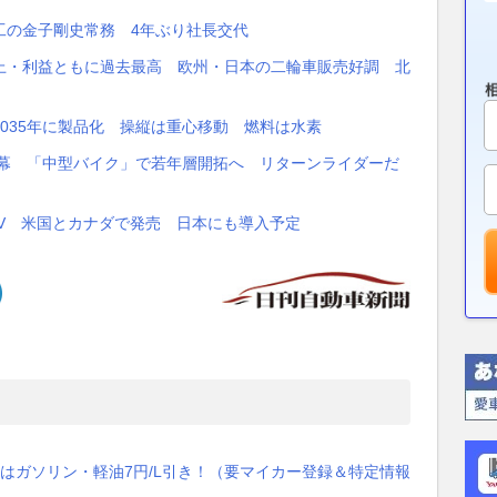
工の金子剛史常務 4年ぶり社長交代
、売上・利益ともに過去最高 欧州・日本の二輪車販売好調 北
035年に製品化 操縦は重心移動 燃料は水素
開幕 「中型バイク」で若年層開拓へ リターンライダーだ
V 米国とカナダで発売 日本にも導入予定
はガソリン・軽油7円/L引き！（要マイカー登録＆特定情報