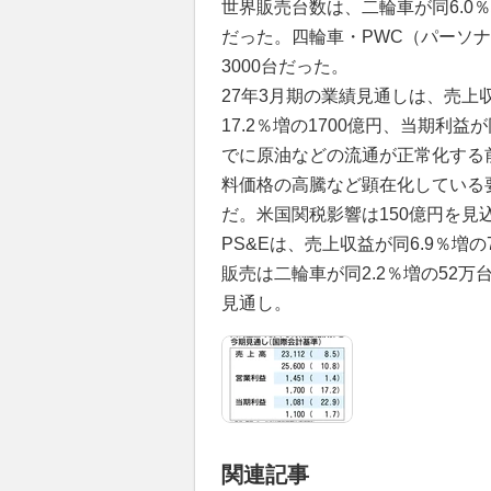
世界販売台数は、二輪車が同6.0％
だった。四輪車・PWC（パーソナ
3000台だった。
27年3月期の業績見通しは、売上収
17.2％増の1700億円、当期利益
でに原油などの流通が正常化する
料価格の高騰など顕在化している
だ。米国関税影響は150億円を見
PS&Eは、売上収益が同6.9％増の
販売は二輪車が同2.2％増の52万台
見通し。
関連記事