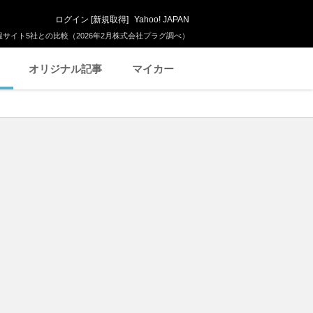
ログイン
[
新規取得
]
Yahoo! JAPAN
サイト5社との比較（2026年2月株式会社プラグ調べ）
オリジナル記事
マイカー