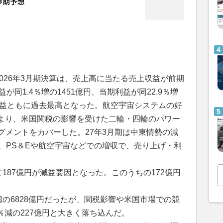
2026年3月期決算は、売上高に当たる売上収益が前期
益が同1.4％増の1451億円、当期利益が同22.9％増
利益ともに過去最高となった。航空宇宙システムの好
より、米国関税の影響を受けた二輪・四輪のパワー
グメントをカバーした。27年3月期は中東情勢の減
、PS＆Eや航空宇宙などでの増収で、売り上げ・利
。
て187億円が減益要因となった。このうちの172億円
％増の6828億円だったが、関税影響や米国市場での競
％減の227億円と大きく落ち込んだ。