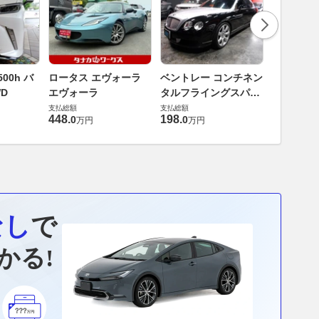
ダイハツ 
00h バ
ロータス エヴォーラ
ベントレー コンチネン
バス 66
D
エヴォーラ
タルフライングスパー
G
支払総額
6.0 4WD
支払総額
支払総額
169
.
9
万円
448
.
198
.
0
0
万円
万円
なし
で
かる!