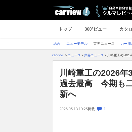
トップ
360°ビュー
カタ
総合
ニューモデル
業界ニュース
カー用
carview!
>
ニュース
>
業界ニュース
>
川崎重工の202
川崎重工の2026
過去最高 今期も
新へ
2026.05.13 10:25
掲載
1