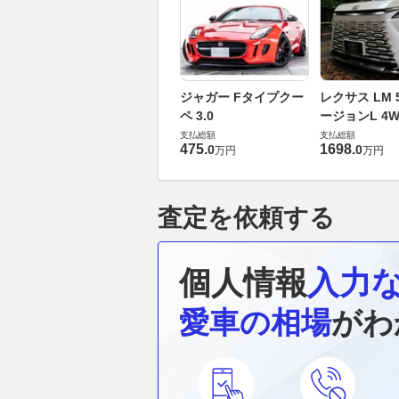
ジャガー Fタイプクー
レクサス LM 5
ペ 3.0
ージョンL 4W
支払総額
支払総額
475
.
1698
.
0
0
万円
万円
査定を依頼する
個人情報
入力
愛車の相場
がわ