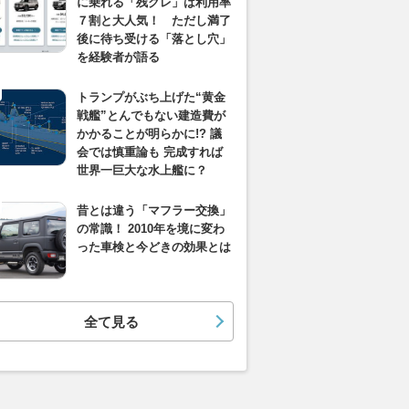
に乗れる「残クレ」は利用率
７割と大人気！ ただし満了
後に待ち受ける「落とし穴」
を経験者が語る
トランプがぶち上げた“黄金
戦艦”とんでもない建造費が
かかることが明らかに!? 議
会では慎重論も 完成すれば
世界一巨大な水上艦に？
昔とは違う「マフラー交換」
の常識！ 2010年を境に変わ
った車検と今どきの効果とは
全て見る