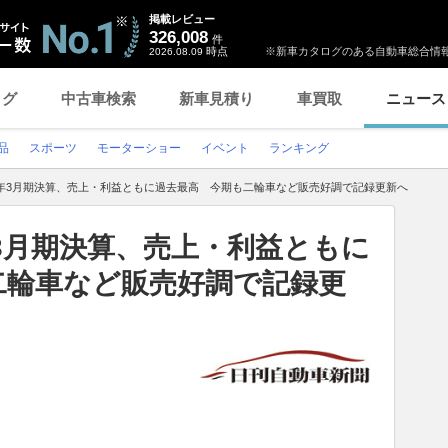
掲載レビュー
326,008
件
時点
※新車カタログのある自動車総合情報
2026.08.09
ログ
中古車検索
新車見積り
車買取
ニュース
品
スポーツ
モーターショー
イベント
ランキング
6年3月期決算、売上・利益ともに過去最高 今期も二輪車など販売好調で記録更新へ
年3月期決算、売上・利益ともに
二輪車など販売好調で記録更