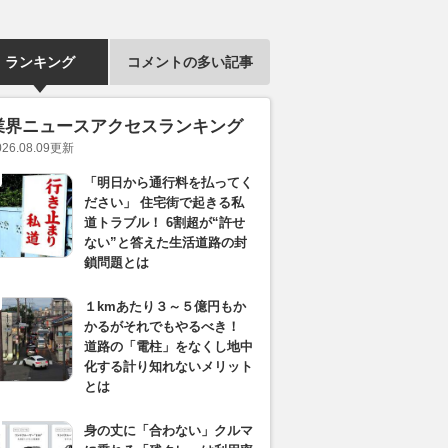
ランキング
コメントの多い記事
業界ニュースアクセスランキング
026.08.09
更新
「明日から通行料を払ってく
ださい」 住宅街で起きる私
道トラブル！ 6割超が“許せ
ない”と答えた生活道路の封
鎖問題とは
１kmあたり３～５億円もか
かるがそれでもやるべき！
道路の「電柱」をなくし地中
化する計り知れないメリット
とは
身の丈に「合わない」クルマ