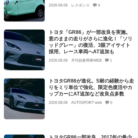
2026.08.06
レスポンス
4
トヨタ「GR86」が一部改良を実施。
意のままの走りがさらに進化！「ソリ
ッドグレー」の復活、3眼アイサイト
採用、レース車両へAT追加も
2026.08.06
月刊自家用車WEB
1
トヨタGR86が進化。S耐の経験から走
りをミリ単位で強化、限定色復活やカ
ップカーにAT追加など改良点多数
2026.08.06
AUTOSPORT web
0
トヨタGR86一部改良 2017年の希少