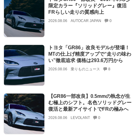
限定カラー『ソリッドグレー』復活
FRらしい走りの質感向上
2026.08.06
AUTOCAR JAPAN
0
トヨタ「GR86」改良モデルが登場！
MTの仕上げ精度アップで“走りの味わ
い”徹底追求 価格は293.6万円から
2026.08.06
乗りものニュース
8
【GR86一部改良】0.5mmの執念が生
む極上のシフト。名色ソリッドグレー
復活と最新アイサイトでFRの極みへ
2026.08.06
LEVOLANT
0