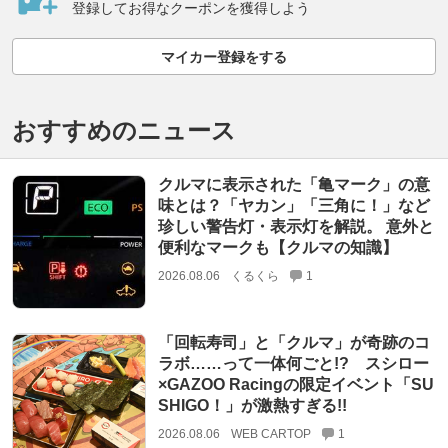
登録してお得なクーポンを獲得しよう
マイカー登録をする
おすすめのニュース
クルマに表示された「亀マーク」の意
味とは？「ヤカン」「三角に！」など
珍しい警告灯・表示灯を解説。 意外と
便利なマークも【クルマの知識】
2026.08.06
くるくら
1
「回転寿司」と「クルマ」が奇跡のコ
ラボ……って一体何ごと!? スシロー
×GAZOO Racingの限定イベント「SU
SHIGO！」が激熱すぎる!!
2026.08.06
WEB CARTOP
1