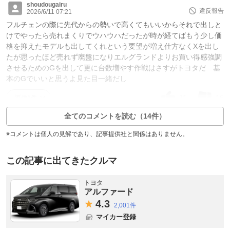
shoudougairu
違反報告
2026/6/11 07:21
フルチェンの際に先代からの勢いで高くてもいいからそれで出しと
けでやったら売れまくりでウハウハだったが時が経てばもう少し価
格を抑えたモデルも出してくれという要望が増え仕方なくXを出し
たが思ったほど売れず廃盤になりエルグランドよりお買い得感強調
させるためのGを出して更に台数増やす作戦はさすがトヨタだ 基
本のGでいいと思うよ見た目一緒だし
11
16
返信1件
全てのコメントを読む（14件）
※コメントは個人の見解であり、記事提供社と関係はありません。
この記事に出てきたクルマ
トヨタ
アルファード
4.
3
2,001件
マイカー登録