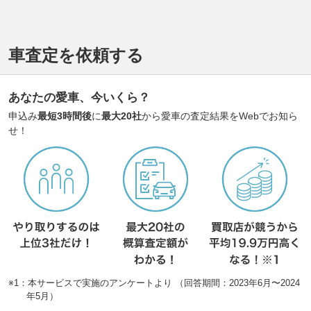
車査定を依頼する
あなたの愛車、今いくら？
申込み
最短3時間後
に
最大20社
から愛車の査定結果をWebでお知ら
せ！
※1：本サービスで実施のアンケートより （回答期間：2023年6月〜2024
年5月）