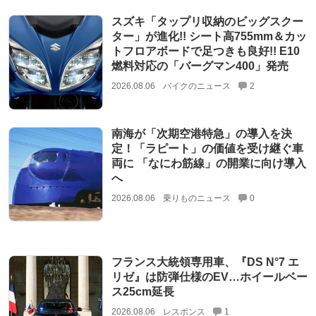
スズキ「タップリ収納のビッグスクー
ター」が進化!! シート高755mm＆カッ
トフロアボードで足つきも良好!! E10
燃料対応の「バーグマン400」発売
2026.08.06
バイクのニュース
2
南海が「次期空港特急」の導入を決
定！「ラピート」の価値を受け継ぐ車
両に 「なにわ筋線」の開業に向け導入
へ
2026.08.06
乗りものニュース
0
フランス大統領専用車、『DS N°7 エ
リゼ』は防弾仕様のEV…ホイールベー
ス25cm延長
2026.08.06
レスポンス
1