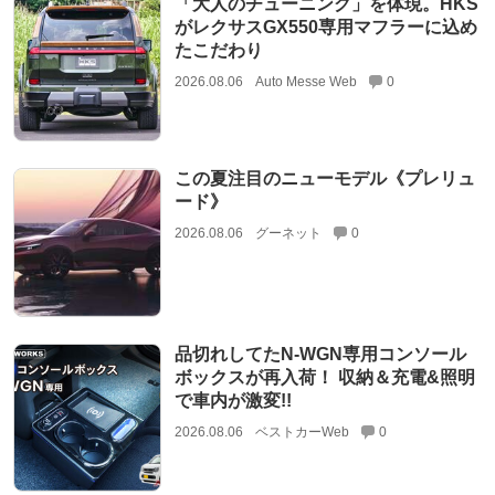
「大人のチューニング」を体現。HKS
がレクサスGX550専用マフラーに込め
たこだわり
2026.08.06
Auto Messe Web
0
この夏注目のニューモデル《プレリュ
ード》
2026.08.06
グーネット
0
品切れしてたN-WGN専用コンソール
ボックスが再入荷！ 収納＆充電&照明
で車内が激変!!
2026.08.06
ベストカーWeb
0