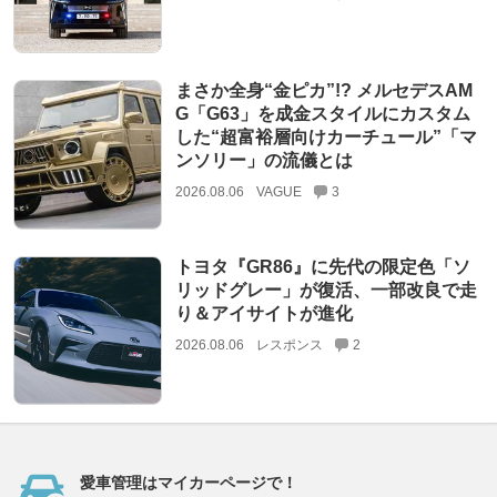
まさか全身“金ピカ”!? メルセデスAM
G「G63」を成金スタイルにカスタム
した“超富裕層向けカーチュール”「マ
ンソリー」の流儀とは
2026.08.06
VAGUE
3
トヨタ『GR86』に先代の限定色「ソ
リッドグレー」が復活、一部改良で走
り＆アイサイトが進化
2026.08.06
レスポンス
2
愛車管理はマイカーページで！