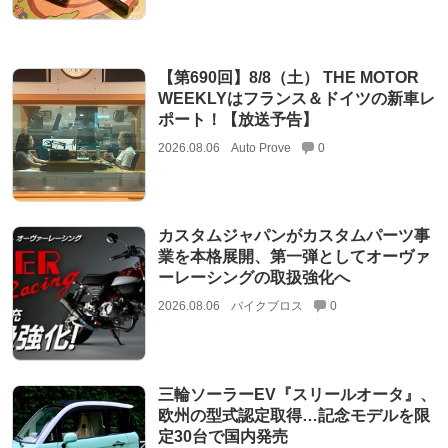
【第690回】8/8（土） THE MOTOR
WEEKLYはフランス＆ドイツの新車レ
ポート！【放送予告】
2026.08.06
Auto Prove
0
カスタムジャパンがカスタムパーツ事
業を本格展開、第一弾としてオーヴァ
ーレーシングの取扱強化へ
2026.08.06
バイクブロス
0
三輪ソーラーEV『スリールオータ』、
欧州の型式認定取得…記念モデルを限
定30台で国内発売