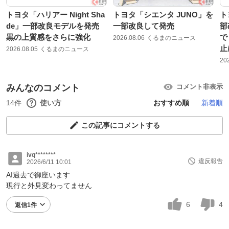
トヨタ「ハリアー Night Sha
トヨタ「シエンタ JUNO」を
ト
de」一部改良モデルを発売
一部改良して発売
部
黒の上質感をさらに強化
で
2026.08.06
くるまのニュース
止
2026.08.05
くるまのニュース
20
みんなのコメント
コメント非表示
14件
使い方
おすすめ順
新着順
この記事にコメントする
ivq********
違反報告
2026/6/11 10:01
AI過去で御座います
現行と外見変わってません
6
4
返信1件