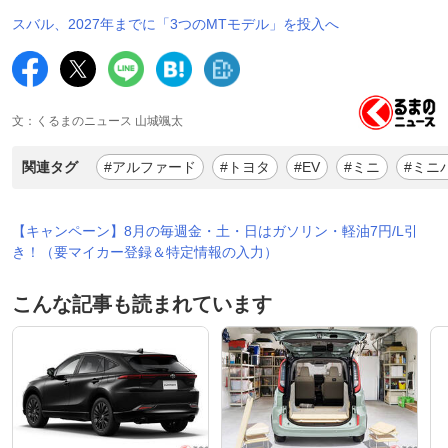
スバル、2027年までに「3つのMTモデル」を投入へ
文：くるまのニュース 山城颯太
関連タグ
#アルファード
#トヨタ
#EV
#ミニ
#ミニ
【キャンペーン】8月の毎週金・土・日はガソリン・軽油7円/L引
き！（要マイカー登録＆特定情報の入力）
こんな記事も読まれています