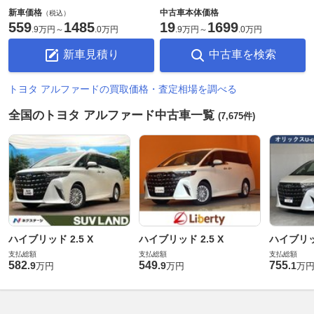
新車価格
中古車本体価格
（税込）
559
1485
19
1699
.
9万円
～
.
0万円
.
9万円
～
.
0万円
新車見積り
中古車を検索
トヨタ アルファードの買取価格・査定相場を調べる
全国のトヨタ アルファード中古車一覧
(7,675件)
ハイブリッド 2.5 X
ハイブリッド 2.5 X
ハイブリッド
支払総額
支払総額
支払総額
582
549
755
.
9
.
9
.
1
万円
万円
万