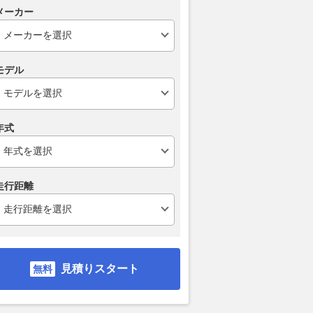
メーカー
モデル
の山中を貫く「わざわ
シャワートイレまで作ってたっ
スーパーカー並
したトンネル」ついに
て何で!? 自動車部品メーカー
ーバーのマシ
内部コンクリート“ぜん
が手がける「意外すぎる裏の仕
家を支える超
年式
”約3年遅れ 唯一の
事」
「高級コンバ
替路に
る実力
2026.08.06
WEB CARTOP
乗りものニュース
2026.08.01
WEB
走行距離
見積りスタート