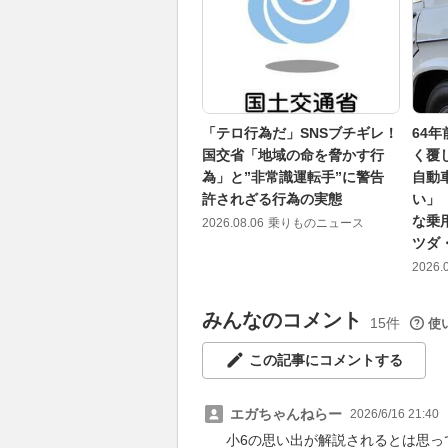
「テロ行為だ」SNSブチギレ！
64
国交省「地域の命を脅かす行
く覆
為」と”非常識運転手”に警告
自動
許されざる行為の実態
い」
な乗
2026.08.06
乗りものニュース
ツダ
2026.
みんなのコメント
15件
使
この記事にコメントする
エガちゃんねらー
2026/6/16 21:40
小6の思い出が解説されるとは思っ