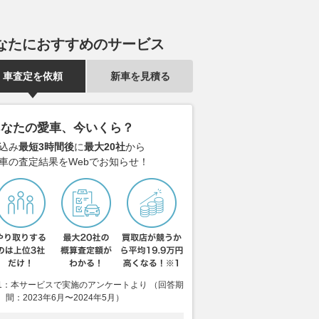
なたにおすすめのサービス
車査定を依頼
新車を見積る
あなたの愛車、今いくら？
込み
最短3時間後
に
最大20社
から
車の査定結果をWebでお知らせ！
1：本サービスで実施のアンケートより （回答期
間：2023年6月〜2024年5月）