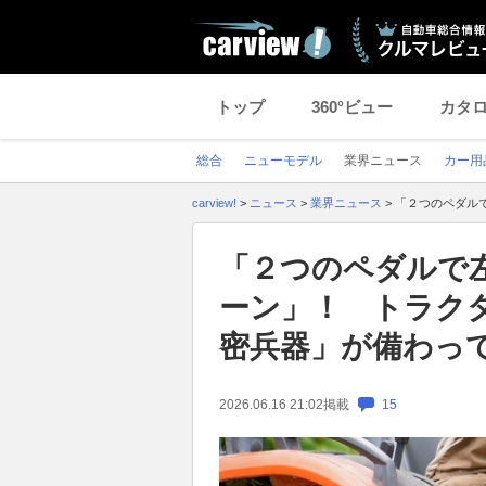
トップ
360°ビュー
カタ
総合
ニューモデル
業界ニュース
カー用
carview!
>
ニュース
>
業界ニュース
>
「２つのペダル
「２つのペダルで
ーン」！ トラク
密兵器」が備わっ
2026.06.16 21:02
掲載
15