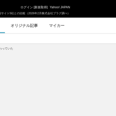
ログイン
[
新規取得
]
Yahoo! JAPAN
サイト5社との比較（2026年2月株式会社プラグ調べ）
オリジナル記事
マイカー
わっていた