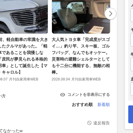
年前、軽自動車の常識を大き
大人気トヨタ車「完成度がスゴ
紀伊半島
したクルマがあった。「軽
イ…」釣り竿、スキー板、ゴル
ざ作り直
車であることを我慢しな
フバッグ、なんでもオッケー。
開通へ 
「庶民が夢見られる本格的
災害時の避難シェルターとして
ぶ剥がして
用車」として誕生した【マ
も十二分に機能する、無敵の相
国道の代
・キャロル】
棒。
2026.08.06
08.07
月刊自家用車WEB
2026.08.04
月刊自家用車WEB
コメントを非表示にする
い方
おすすめ順
新着順
違反報告
てなかったw