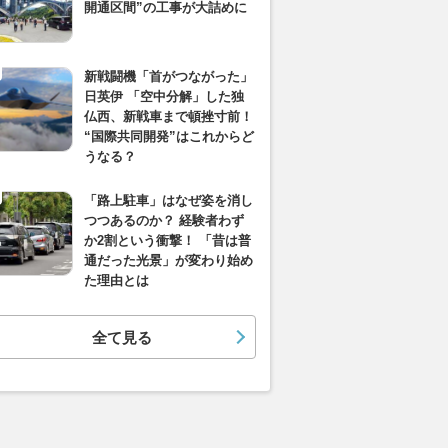
開通区間”の工事が大詰めに
新戦闘機「首がつながった」
日英伊 「空中分解」した独
仏西、新戦車まで頓挫寸前！
“国際共同開発”はこれからど
うなる？
「路上駐車」はなぜ姿を消し
つつあるのか？ 経験者わず
か2割という衝撃！ 「昔は普
通だった光景」が変わり始め
た理由とは
全て見る