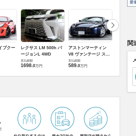
関
ロータス 
イプクー
レクサス LM 500h バ
アストンマーティン
エヴォー
ージョンL 4WD
V8 ヴァンテージ スポ
支払総額
ーツシフト
支払総額
支払総額
448
.
0
万円
1698
.
589
.
0
0
万円
万円
ら
！