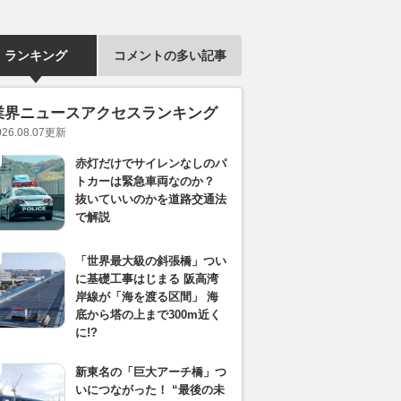
ランキング
コメントの多い記事
業界ニュースアクセスランキング
026.08.07
更新
赤灯だけでサイレンなしのパ
トカーは緊急車両なのか？
抜いていいのかを道路交通法
で解説
「世界最大級の斜張橋」つい
に基礎工事はじまる 阪高湾
岸線が「海を渡る区間」 海
底から塔の上まで300m近く
に!?
新東名の「巨大アーチ橋」つ
いにつながった！ “最後の未