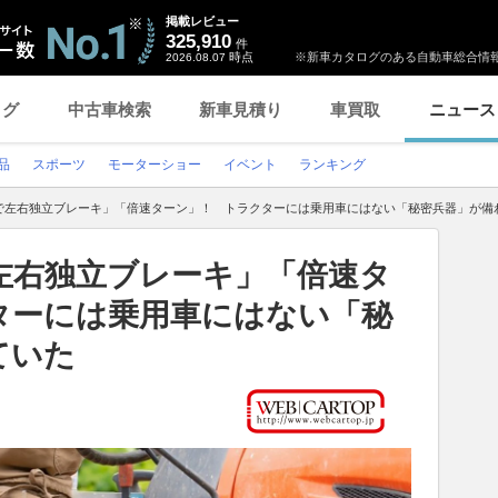
掲載レビュー
325,910
件
時点
※新車カタログのある自動車総合情報
2026.08.07
ログ
中古車検索
新車見積り
車買取
ニュース
品
スポーツ
モーターショー
イベント
ランキング
で左右独立ブレーキ」「倍速ターン」！ トラクターには乗用車にはない「秘密兵器」が備
左右独立ブレーキ」「倍速タ
ターには乗用車にはない「秘
ていた