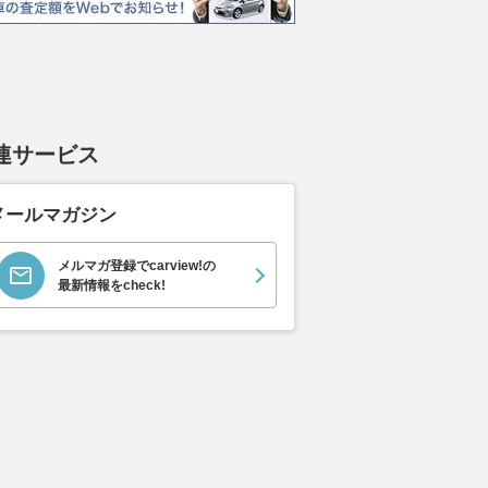
連サービス
エヴォーラ
ホンダ NSX 3.0
ロールスロイス ゴース
日産 
ラ
ト ロールスロイス ゴ
ック 
支払総額
898
.
0
万円
ースト(第1世代 / RR4)
支払総額
支払総額
メールマガジン
905
.
220
.
1
0
万円
メルマガ登録でcarview!の
最新情報をcheck!