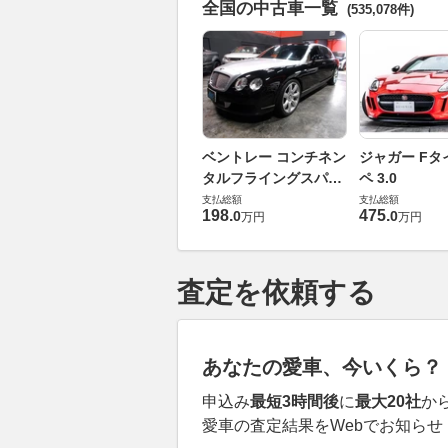
全国の中古車一覧
(535,078件)
ベントレー コンチネン
ジャガー Fタ
タルフライングスパー
ペ 3.0
6.0 4WD
支払総額
支払総額
198
.
475
.
0
0
万円
万円
査定を依頼する
あなたの愛車、今いくら？
申込み
最短3時間後
に
最大20社
か
愛車の査定結果をWebでお知らせ