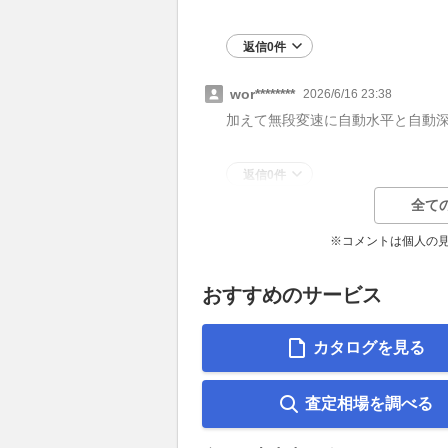
返信0件
wor********
2026/6/16 23:38
加えて無段変速に自動水平と自動
返信0件
全て
※コメントは個人の
おすすめのサービス
カタログを見る
査定相場を調べる