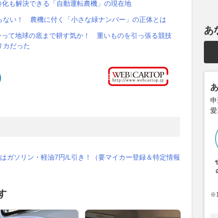
齢化も解決できる「自動運転農機」の現在地
らない！ 農機に付く「小さな緑ナンバー」の正体とは
あ
ーって地球の底まで耕す気か！ 重いものを引っ張る競技
リカだった
申
愛
はガソリン・軽油7円/L引き！（要マイカー登録＆特定情報
す
※