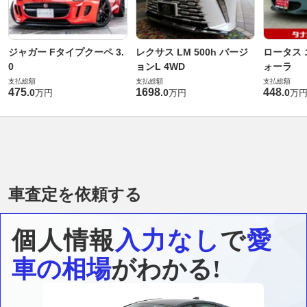
ジャガー Fタイプクーペ 3.
レクサス LM 500h バージ
ロータス 
0
ョンL 4WD
ォーラ
支払総額
支払総額
支払総額
475
1698
448
.
0
.
0
.
0
万円
万円
万
車査定を依頼する
個人情報
入力なし
で
愛
車の相場
がわかる!