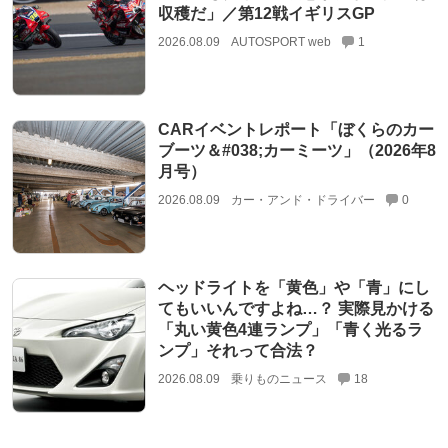
収穫だ」／第12戦イギリスGP
2026.08.09
AUTOSPORT web
1
CARイベントレポート「ぼくらのカー
ブーツ＆#038;カーミーツ」（2026年8
月号）
2026.08.09
カー・アンド・ドライバー
0
ヘッドライトを「黄色」や「青」にし
てもいいんですよね…？ 実際見かける
「丸い黄色4連ランプ」「青く光るラ
ンプ」それって合法？
2026.08.09
乗りものニュース
18