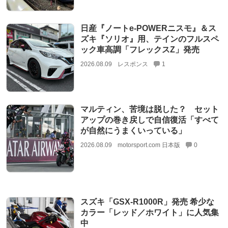
日産『ノートe-POWERニスモ』＆ス
ズキ『ソリオ』用、テインのフルスペ
ック車高調「フレックスZ」発売
2026.08.09
レスポンス
1
マルティン、苦境は脱した？ セット
アップの巻き戻しで自信復活「すべて
が自然にうまくいっている」
2026.08.09
motorsport.com 日本版
0
スズキ「GSX-R1000R」発売 希少な
カラー「レッド／ホワイト」に人気集
中