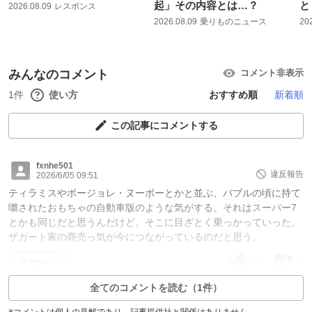
起」その内容とは…？
と
2026.08.09
レスポンス
2026.08.09
乗りものニュース
20
みんなのコメント
コメント非表示
1件
使い方
おすすめ順
新着順
この記事にコメントする
fxnhe501
違反報告
2026/6/05 09:51
ティラミスやボージョレ・ヌーボーとかと並ぶ、バブルの頃に持て
囃されたおもちゃの自動車版のような気がする。それはスーパー7
とかも同じだと思うんだけど。そこに目ざとく乗っかっていった、
ザガート家の商売っ気が今につながっているのだと思う。
0
0
返信0件
全てのコメントを読む（1件）
※コメントは個人の見解であり、記事提供社と関係はありません。