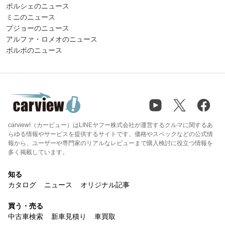
ポルシェのニュース
ミニのニュース
プジョーのニュース
アルファ・ロメオのニュース
ボルボのニュース
carview!（カービュー）はLINEヤフー株式会社が運営するクルマに関するあ
らゆる情報やサービスを提供するサイトです。価格やスペックなどの公式情
報から、ユーザーや専門家のリアルなレビューまで購入検討に役立つ情報を
多く掲載しています。
知る
カタログ
ニュース
オリジナル記事
買う・売る
中古車検索
新車見積り
車買取