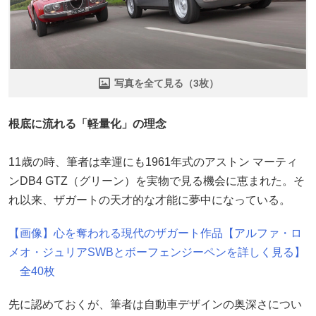
写真を全て見る（3枚）
根底に流れる「軽量化」の理念
11歳の時、筆者は幸運にも1961年式のアストン マーティ
ンDB4 GTZ（グリーン）を実物で見る機会に恵まれた。そ
れ以来、ザガートの天才的な才能に夢中になっている。
【画像】心を奪われる現代のザガート作品【アルファ・ロ
メオ・ジュリアSWBとボーフェンジーペンを詳しく見る】
全40枚
先に認めておくが、筆者は自動車デザインの奥深さについ