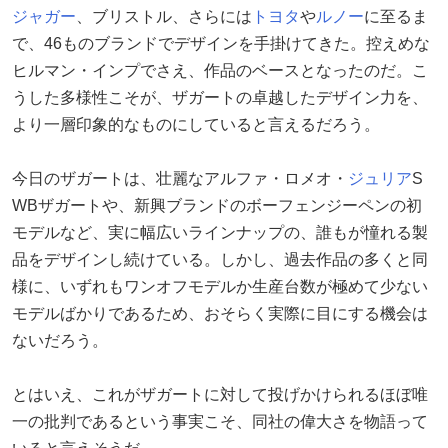
ジャガー
、ブリストル、さらには
トヨタ
や
ルノー
に至るま
で、46ものブランドでデザインを手掛けてきた。控えめな
ヒルマン・インプでさえ、作品のベースとなったのだ。こ
うした多様性こそが、ザガートの卓越したデザイン力を、
より一層印象的なものにしていると言えるだろう。
今日のザガートは、壮麗なアルファ・ロメオ・
ジュリア
S
WBザガートや、新興ブランドのボーフェンジーペンの初
モデルなど、実に幅広いラインナップの、誰もが憧れる製
品をデザインし続けている。しかし、過去作品の多くと同
様に、いずれもワンオフモデルか生産台数が極めて少ない
モデルばかりであるため、おそらく実際に目にする機会は
ないだろう。
とはいえ、これがザガートに対して投げかけられるほぼ唯
一の批判であるという事実こそ、同社の偉大さを物語って