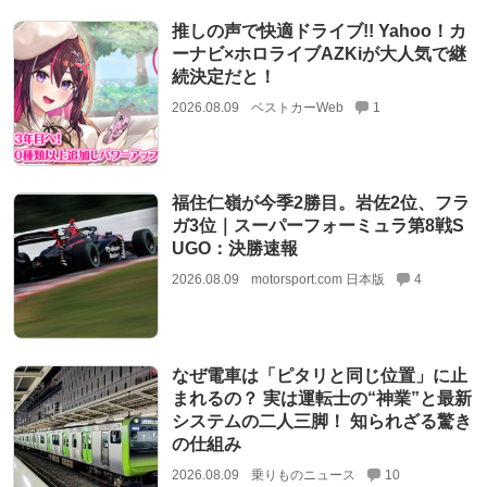
推しの声で快適ドライブ!! Yahoo！カ
ーナビ×ホロライブAZKiが大人気で継
続決定だと！
2026.08.09
ベストカーWeb
1
福住仁嶺が今季2勝目。岩佐2位、フラ
ガ3位｜スーパーフォーミュラ第8戦S
UGO：決勝速報
2026.08.09
motorsport.com 日本版
4
なぜ電車は「ピタリと同じ位置」に止
まれるの？ 実は運転士の“神業”と最新
システムの二人三脚！ 知られざる驚き
の仕組み
2026.08.09
乗りものニュース
10