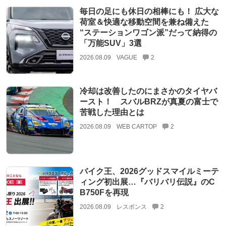
毎日の足にも休日の相棒にも！ 広大な
荷室＆快適な移動空間を兼ね備えた
“ステーションワゴン派”だって納得の
「万能SUV」3選
2026.08.09
VAGUE
2
冷却は改善したのにまさかのタイヤバ
ースト！ スバルBRZが真夏の富士で
苦戦した理由とは
2026.08.09
WEB CARTOP
2
バイク王、2026グッドスマイルミーテ
ィング初出展…『バリバリ伝説』のC
B750Fを再現
2026.08.09
レスポンス
2