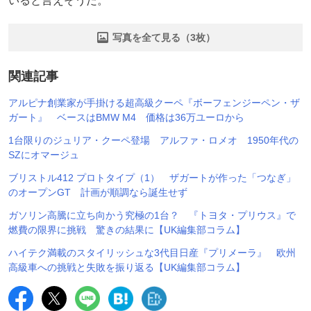
いると言えそうだ。
写真を全て見る（3枚）
関連記事
アルピナ創業家が手掛ける超高級クーペ『ボーフェンジーペン・ザ
ガート』 ベースはBMW M4 価格は36万ユーロから
1台限りのジュリア・クーペ登場 アルファ・ロメオ 1950年代の
SZにオマージュ
ブリストル412 プロトタイプ（1） ザガートが作った「つなぎ」
のオープンGT 計画が順調なら誕生せず
ガソリン高騰に立ち向かう究極の1台？ 『トヨタ・プリウス』で
燃費の限界に挑戦 驚きの結果に【UK編集部コラム】
ハイテク満載のスタイリッシュな3代目日産『プリメーラ』 欧州
高級車への挑戦と失敗を振り返る【UK編集部コラム】