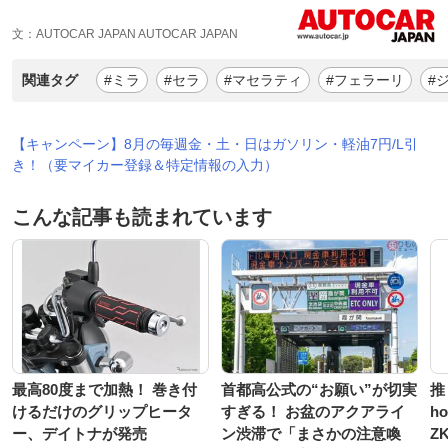
文：AUTOCAR JAPAN AUTOCAR JAPAN
関連タグ
#ミラ
#セラ
#マセラティ
#フェラーリ
#
【キャンペーン】8月の毎週金・土・日はガソリン・軽油7円/L引
き！（要マイカー登録＆特定情報の入力）
こんな記事も読まれています
最高80度まで加熱！ 巻き付
首都高公式の“お願い”が切実
推
けるだけのグリップヒータ
すぎる！ お盆のアクアライ
h
ー、デイトナが発売
ン渋滞で「まさかの注意喚
Z