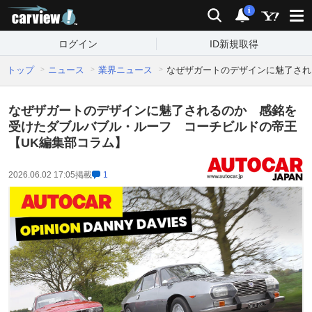
carview!
検索
通知
i
ログイン
ID新規取得
トップ
ニュース
業界ニュース
なぜザガートのデザインに魅了され
なぜザガートのデザインに魅了されるのか 感銘を
受けたダブルバブル・ルーフ コーチビルドの帝王
【UK編集部コラム】
2026.06.02 17:05
掲載
1