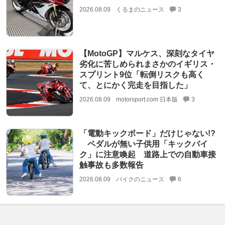
2026.08.09
くるまのニュース
3
【MotoGP】マルケス、深刻なタイヤ
劣化に苦しめられまさかのイギリス・
スプリント9位「転倒リスクも高く
て、とにかく完走を目指した」
2026.08.09
motorsport.com 日本版
3
「電動キックボード」だけじゃない!?
ペダルが無い子供用「キックバイ
ク」に注意喚起 道路上での自動車接
触事故も多数報告
2026.08.09
バイクのニュース
6