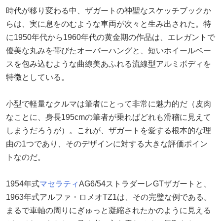
時代が移り変わる中、ザガートの神聖なスケッチブックか
らは、実に息をのむような車両が次々と生み出された。特
に1950年代から1960年代の黄金期の作品は、エレガントで
優美な丸みを帯びたオーバーハングと、短いホイールベー
スを包み込むような曲線美あふれる流線型アルミボディを
特徴としている。
小型で軽量なクルマは筆者にとって非常に魅力的だ（皮肉
なことに、身長195cmの筆者が乗ればどれも滑稽に見えて
しまうだろうが）。これが、ザガートを愛する根本的な理
由の1つであり、そのデザインに対する大きな評価ポイン
トなのだ。
1954年式
マセラティ
AG6/54ストラダーレGTザガートと、
1963年式アルファ・ロメオTZ1は、その完璧な例である。
まるで車軸の周りにぎゅっと凝縮されたかのように見える