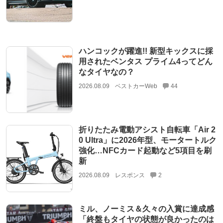
ハンコックが躍進!! 新型キックスに採
用されたベンタス プライム4ってどん
なタイヤなの？
2026.08.09
ベストカーWeb
44
折りたたみ電動アシスト自転車「Air 2
0 Ultra」に2026年型、モータートルク
強化…NFCカード起動など5項目を刷
新
2026.08.09
レスポンス
2
ミル、ノーミス＆久々の入賞に達成感
「終盤もタイヤの状態が良かったのは