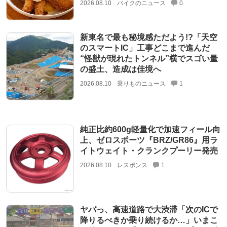
2026.08.10
バイクのニュース
0
新東名で最も秘境感ただよう!?「天空
のスマートIC」工事どこまで進んだ
“怪獣が現れたトンネル”横でスゴい量
の盛土、造成は佳境へ
2026.08.10
乗りものニュース
1
純正比約600g軽量化で加速フィール向
上、ゼロスポーツ『BRZ/GR86』用ラ
イトウェイト・クランクプーリー発売
2026.08.10
レスポンス
1
ヤバっ、高速道路で大渋滞「次のICで
降りるべきか乗り続けるか…」いまこ