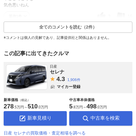
気色悪いねん
3
16
返信1件
全てのコメントを読む（2件）
※コメントは個人の見解であり、記事提供社と関係はありません。
この記事に出てきたクルマ
日産
セレナ
4.
3
1,906件
マイカー登録
新車価格
中古車本体価格
（税込）
278
510
5
498
.
5万円
～
.
0万円
.
8万円
～
.
0万円
新車見積り
中古車を検索
日産 セレナの買取価格・査定相場を調べる