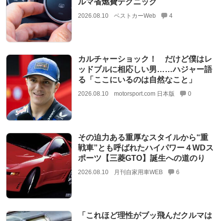
ルマ省燃費テクニック
2026.08.10
ベストカーWeb
4
カルチャーショック！ だけど僕はレ
ッドブルに相応しい男……ハジャー語
る「ここにいるのは自然なこと」
2026.08.10
motorsport.com 日本版
0
その迫力ある重厚なスタイルから“重
戦車”とも呼ばれたハイパワー４WDス
ポーツ【三菱GTO】誕生への道のり
2026.08.10
月刊自家用車WEB
6
「これほど理性がブッ飛んだクルマは