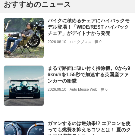
おすすめのニュース
バイクに積めるチェアにハイバックモ
デル登場！「WIDE/REST ハイバック
チェア」がデイトナから発売
2026.08.10
バイクブロス
0
まるで路面に吸い付く掃除機。0から9
6km/hを1.55秒で加速する英国産ファ
ンカーの衝撃
2026.08.10
Auto Messe Web
0
ガマンするのは逆効果!? エアコンを使
っても燃費を抑えるコツとは！ 夏のク