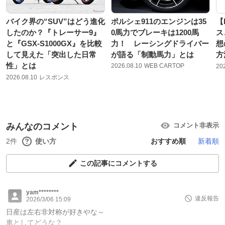
バイク界の“SUV”はどう進化
ポルシェ911のエンジンは35
【
したのか？『トレーサー9』
0馬力でブレーキは1200馬
ス
と『GSX-S1000GX』を比較
力！ レーシングドライバー
想
して見えた「突出した日常
が語る「制動馬力」とは
方
性」とは
2026.08.10
WEB CARTOP
20
2026.08.10
レスポンス
みんなのコメント
コメント非表示
2件
使い方
おすすめ順
新着順
この記事にコメントする
yam********
違反報告
2026/3/06 15:09
日産は左右非対称が好きやな～
車としてどうな？