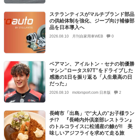
ステランティスがマルチブランド部品
の供給体制を強化、ジープ向け補修部
品を日本導入へ
2026.08.10
月刊自家用車WEB
0
ベアマン、アイルトン・セナの初優勝
マシン”ロータス97T”をドライブした
感激の1日を振り返る「人生最高の日
だった」
2026.08.10
motorsport.com 日本版
2
長崎市「出島」で“大人の”お子様ラン
チ!? 『長崎内外倶楽部レストラン』
のトルコライスに松浦産の鯵が!! 美
味しいアジフライを求めて走る旅