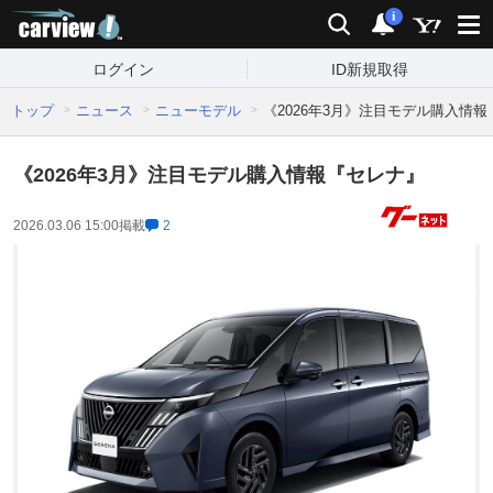
carview!
検索
通知
i
ログイン
ID新規取得
トップ
ニュース
ニューモデル
《2026年3月》注目モデル購入情
《2026年3月》注目モデル購入情報『セレナ』
2026.03.06 15:00
掲載
2