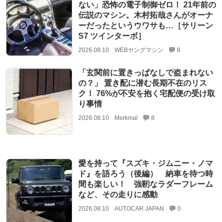
ない」恐怖の電子制御ゼロ！ 21年前の
伝説のマシン。木村拓哉さんがオーナ
ーだったというウワサも…［サリーン
S7 ツインターボ］
2026.08.10
WEBヤングマシン
8
「玄関前に置きっぱなしで盗まれない
の？」 置き配に潜む長期不在のリス
ク！ 76%が不安を抱く宅配便の受け取
り事情
2026.08.10
Merkmal
8
愛を持って『スズキ・ジムニー・ノマ
ド』を語ろう（後編） 納車を待つ時
間も楽しい！ 強靭なラダーフレーム
など、その走りに感動
2026.08.10
AUTOCAR JAPAN
0