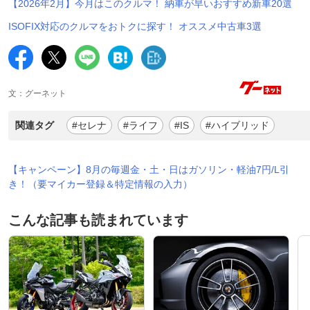
【2026年2月】今月はこのクルマ！ 納車が早いおすすめ新車20選
ISOFIX対応のクルマをおトクに探す！ オススメ中古車3選
文：グーネット
関連タグ
#セレナ
#ライフ
#IS
#ハイブリッド
【キャンペーン】8月の毎週金・土・日はガソリン・軽油7円/L引
き！（要マイカー登録＆特定情報の入力）
こんな記事も読まれています