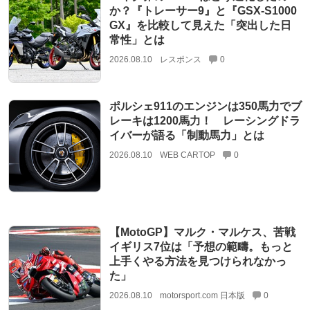
か？『トレーサー9』と『GSX-S1000
GX』を比較して見えた「突出した日
常性」とは
2026.08.10
レスポンス
0
ポルシェ911のエンジンは350馬力でブ
レーキは1200馬力！ レーシングドラ
イバーが語る「制動馬力」とは
2026.08.10
WEB CARTOP
0
【MotoGP】マルク・マルケス、苦戦
イギリス7位は「予想の範疇。もっと
上手くやる方法を見つけられなかっ
た」
2026.08.10
motorsport.com 日本版
0