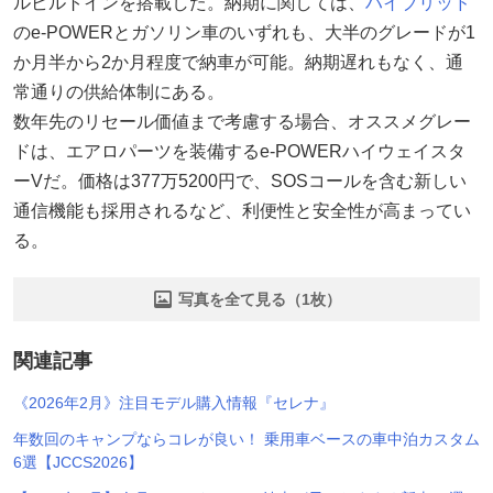
ルビルトインを搭載した。納期に関しては、
ハイブリッド
のe-POWERとガソリン車のいずれも、大半のグレードが1
か月半から2か月程度で納車が可能。納期遅れもなく、通
常通りの供給体制にある。
数年先のリセール価値まで考慮する場合、オススメグレー
ドは、エアロパーツを装備するe-POWERハイウェイスタ
ーVだ。価格は377万5200円で、SOSコールを含む新しい
通信機能も採用されるなど、利便性と安全性が高まってい
る。
写真を全て見る（1枚）
関連記事
《2026年2月》注目モデル購入情報『セレナ』
年数回のキャンプならコレが良い！ 乗用車ベースの車中泊カスタム
6選【JCCS2026】