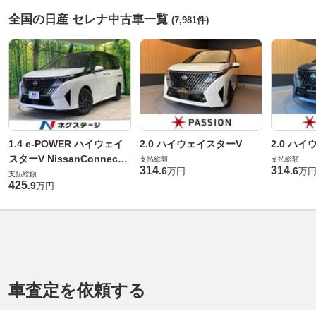
全国の日産 セレナ中古車一覧
(7,981件)
1.4 e-POWER ハイウェイ
2.0 ハイウェイスターV
2.0 ハ
スターV NissanConnect
支払総額
支払総額
314
314
.
6
.
6
万円
万
インフォテインメントシス
支払総額
425
.
9
万円
テム装着車
車査定を依頼する