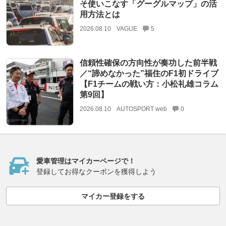
そ使いこなす「グーグルマップ」の活
用方法とは
2026.08.10
VAGUE
5
信頼性確保の方向性が奏功した前半戦
／“諦めなかった”福住のF1初ドライブ
【F1チームの戦い方：小松礼雄コラム
第9回】
2026.08.10
AUTOSPORT web
0
愛車管理はマイカーページで！
登録してお得なクーポンを獲得しよう
マイカー登録をする