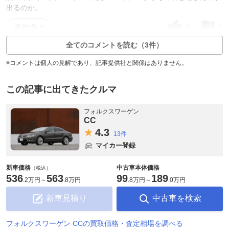
出るのか。
0
1
返信1件
全てのコメントを読む（3件）
※コメントは個人の見解であり、記事提供社と関係はありません。
この記事に出てきたクルマ
フォルクスワーゲン
CC
4.
3
13件
マイカー登録
新車価格
中古車本体価格
（税込）
536
563
99
189
.
2万円
～
.
8万円
.
8万円
～
.
0万円
新車見積り
中古車を検索
フォルクスワーゲン CCの買取価格・査定相場を調べる