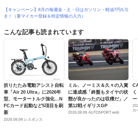
【キャンペーン】8月の毎週金・土・日はガソリン・軽油7円/L引
き！（要マイカー登録＆特定情報の入力）
こんな記事も読まれています
折りたたみ電動アシスト自転
ミル、ノーミス＆久々の入賞
C
車「Air 20 Ultra」に2026年
に達成感「終盤もタイヤの状
く
型、モータートルク強化…N
態が良かったのは収穫だ」／
ー
FCカード起動など5項目を刷
第12戦イギリスGP
20
カ
新
2026.08.09
AUTOSPORT web
2026.08.09
レスポンス