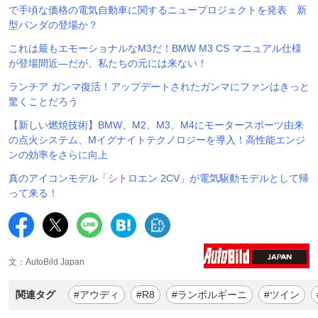
で手頃な価格の電気自動車に関するニュープロジェクトを発表 新
型パンダの登場か？
これは最もエモーショナルなM3だ！BMW M3 CS マニュアル仕様
が登場間近―だが、私たちの元には来ない！
ランチア ガンマ復活！アップデートされたガンマにファンはきっと
驚くことだろう
【新しい燃焼技術】BMW、M2、M3、M4にモータースポーツ由来
の点火システム、Mイグナイトテクノロジーを導入！高性能エンジ
ンの効率をさらに向上
真のアイコンモデル「シトロエン 2CV」が電気駆動モデルとして帰
って来る！
文：AutoBild Japan
関連タグ
#アウディ
#R8
#ランボルギーニ
#ツイン