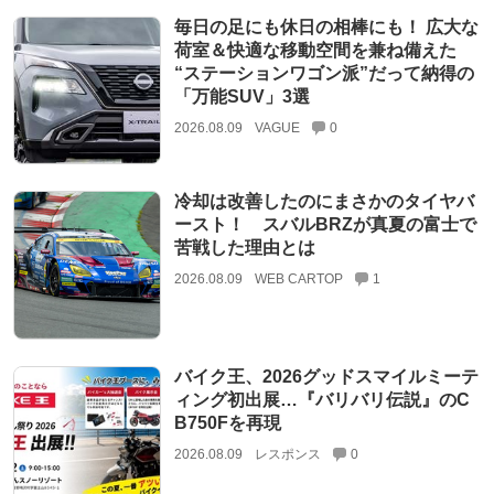
毎日の足にも休日の相棒にも！ 広大な
荷室＆快適な移動空間を兼ね備えた
“ステーションワゴン派”だって納得の
「万能SUV」3選
2026.08.09
VAGUE
0
冷却は改善したのにまさかのタイヤバ
ースト！ スバルBRZが真夏の富士で
苦戦した理由とは
2026.08.09
WEB CARTOP
1
バイク王、2026グッドスマイルミーテ
ィング初出展…『バリバリ伝説』のC
B750Fを再現
2026.08.09
レスポンス
0