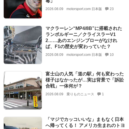
毒」
2026.08.09
motorsport.com 日本版
23
マクラーレン“MP4/8B”に搭載された
ランボルギーニ／クライスラーV1
2……あのエンジンブローがなけれ
ば、F1の歴史が変わっていた？
2026.08.09
motorsport.com 日本版
10
富士山の人気「道の駅」何も変わった
様子はなかったが…実は背景で「訴訟
合戦」一体何が？
2026.08.09
乗りものニュース
1
「マジでカッコいいな」まもなく日本
へ帰ってくる！ アメリカ生まれのトヨ