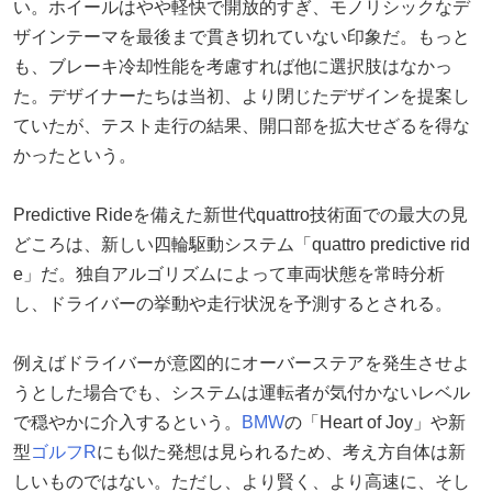
い。ホイールはやや軽快で開放的すぎ、モノリシックなデ
ザインテーマを最後まで貫き切れていない印象だ。もっと
も、ブレーキ冷却性能を考慮すれば他に選択肢はなかっ
た。デザイナーたちは当初、より閉じたデザインを提案し
ていたが、テスト走行の結果、開口部を拡大せざるを得な
かったという。
Predictive Rideを備えた新世代quattro技術面での最大の見
どころは、新しい四輪駆動システム「quattro predictive rid
e」だ。独自アルゴリズムによって車両状態を常時分析
し、ドライバーの挙動や走行状況を予測するとされる。
例えばドライバーが意図的にオーバーステアを発生させよ
うとした場合でも、システムは運転者が気付かないレベル
で穏やかに介入するという。
BMW
の「Heart of Joy」や新
型
ゴルフR
にも似た発想は見られるため、考え方自体は新
しいものではない。ただし、より賢く、より高速に、そし