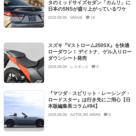
タのミッドサイズセダン「カムリ」に
日本のSNSが盛り上がっているワケ
2026.08.09
VAGUE
16
スズキ『Vストローム250SX』を快適
ローダウン！ デイトナ、ゲル入りロー
ダウンシート発売
2026.08.09
レスポンス
0
『マツダ・スピリット・レーシング・
ロードスター』は行き先にご用心【日
本版編集長コラム#94】
2026.08.09
AUTOCAR JAPAN
0