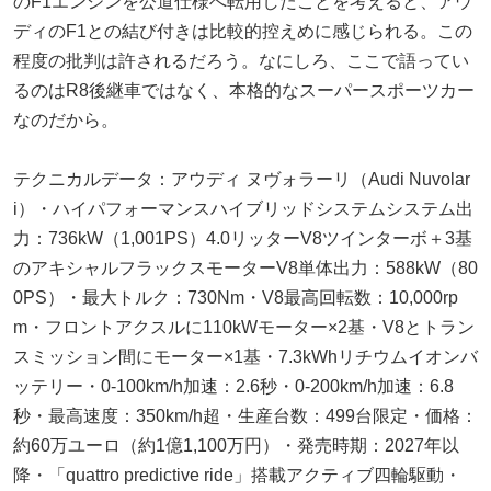
のF1エンジンを公道仕様へ転用したことを考えると、アウ
ディのF1との結び付きは比較的控えめに感じられる。この
程度の批判は許されるだろう。なにしろ、ここで語ってい
るのはR8後継車ではなく、本格的なスーパースポーツカー
なのだから。
テクニカルデータ：アウディ ヌヴォラーリ（Audi Nuvolar
i）・ハイパフォーマンスハイブリッドシステムシステム出
力：736kW（1,001PS）4.0リッターV8ツインターボ＋3基
のアキシャルフラックスモーターV8単体出力：588kW（80
0PS）・最大トルク：730Nm・V8最高回転数：10,000rp
m・フロントアクスルに110kWモーター×2基・V8とトラン
スミッション間にモーター×1基・7.3kWhリチウムイオンバ
ッテリー・0-100km/h加速：2.6秒・0-200km/h加速：6.8
秒・最高速度：350km/h超・生産台数：499台限定・価格：
約60万ユーロ（約1億1,100万円）・発売時期：2027年以
降・「quattro predictive ride」搭載アクティブ四輪駆動・