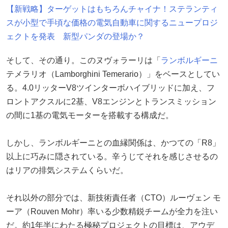
【新戦略】ターゲットはもちろんチャイナ！ステランティ
スが小型で手頃な価格の電気自動車に関するニュープロジ
ェクトを発表 新型パンダの登場か？
そして、その通り。このヌヴォラーリは「
ランボルギーニ
テメラリオ（Lamborghini Temerario）」をベースとしてい
る。4.0リッターV8ツインターボハイブリッドに加え、フ
ロントアクスルに2基、V8エンジンとトランスミッション
の間に1基の電気モーターを搭載する構成だ。
しかし、ランボルギーニとの血縁関係は、かつての「R8」
以上に巧みに隠されている。辛うじてそれを感じさせるの
はリアの排気システムくらいだ。
それ以外の部分では、新技術責任者（CTO）ルーヴェン モ
ーア（Rouven Mohr）率いる少数精鋭チームが全力を注い
だ。約1年半にわたる極秘プロジェクトの目標は、アウデ