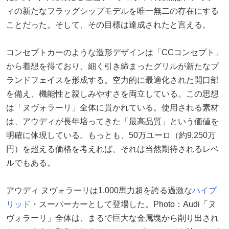
ィの新たなフラッグシップモデルを唯一無二の存在にする
ことだった。そして、その目標は達成されたと言える。
コンセプトカーのような造形デザインは「CCコンセプト」
から着想を得ており、細く引き締まったグリルが新たなブ
ランドフェイスを形成する。空力的に最適化された開口部
を備え、機能性と親しみやすさを両立している。この思想
は「ヌヴォラーリ」全体に貫かれている。使用される素材
は、アウディが長年培ってきた「最高品質」という価値を
明確に体現している。もっとも、50万ユーロ（約9,250万
円）を超える価格を考えれば、それは当然期待されるレベ
ルでもある。
アウディ ヌヴォラーリは1,000馬力超を誇る過激な
ハイブ
リッド
・スーパーカーとして登場した。Photo：Audi「ヌ
ヴォラーリ」全体は、まるで巨大な金属塊から削り出され