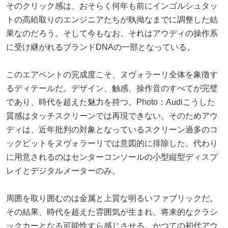
そのクリック感は、おそらく何年も前にインゴルシュタッ
トの高給取りのエンジニアたちが執拗なまでに調整した結
果なのだろう。そして今もなお、それはアウディの操作系
に受け継がれるブランドDNAの一部となっている。
このエアベントの完成度こそ、ヌヴォラーリ全体を象徴す
るディテールだ。デザイン、触感、操作音のすべてが完璧
であり、時代を超えた魅力を持つ。Photo：Audiこうした
質感はタッチスクリーンでは再現できない。そのためアウ
ディは、近年批判の対象となっているスクリーン過多のコ
ックピットをヌヴォラーリでは意図的に排除した。代わり
に用意されるのはセンターコンソールの小型縦型ディスプ
レイとデジタルメーターのみ。
周囲を取り囲むのは金属と上質な明るいファブリックだ。
その結果、時代を超えた雰囲気が生まれ、将来的なクラシ
ックカーとなる可能性すら感じさせる。かつての初代アウ