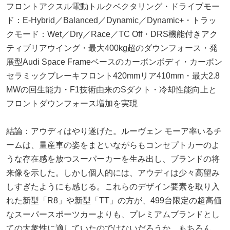
フロントアクスル電動トルクベクタリング・ドライブモー
ド：E-Hybrid／Balanced／Dynamic／Dynamic+・トラッ
クモード：Wet／Dry／Race／TC Off・DRS機能付きアク
ティブリアウイング・最大400kg超のダウンフォース・発
展型Audi Space Frameベースのカーボンボディ・カーボン
セラミックブレーキフロント420mmリア410mm・最大2.8
MWの回生能力・F1技術由来のSダクト・冷却性能向上と
フロントダウンフォース増加を実現
結論：アウディはやり遂げた。ルーヴェン モーア率いるチ
ームは、量産車の姿をまといながらもコンセプトカーのよ
うな存在感を放つスーパーカーを生み出し、ブランドの将
来像を示した。しかし個人的には、アウディは少々高望み
しすぎたようにも感じる。これらのデザイン要素を取り入
れた新型「R8」や新型「TT」の方が、499台限定の超高価
なスーパースポーツカーよりも、プレミアムブランドとし
ての大衆性に適していたのではないだろうか。もちろん、