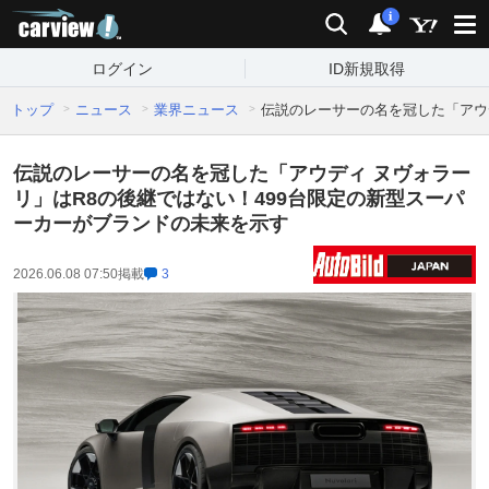
carview!
検索
通知
i
ログイン
ID新規取得
トップ
ニュース
業界ニュース
伝説のレーサーの名を冠した「アウ
伝説のレーサーの名を冠した「アウディ ヌヴォラー
リ」はR8の後継ではない！499台限定の新型スーパ
ーカーがブランドの未来を示す
2026.06.08 07:50
掲載
3