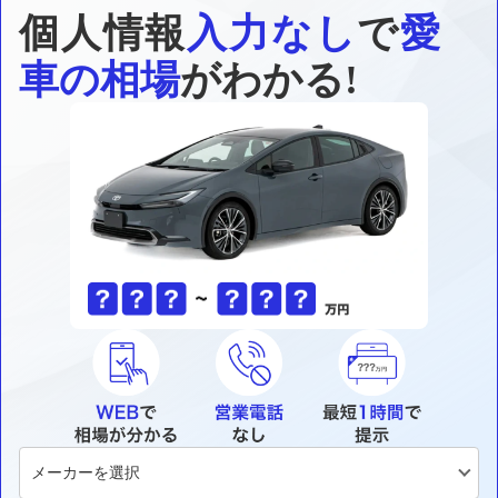
個人情報
入力なし
で
愛
車の相場
がわかる!