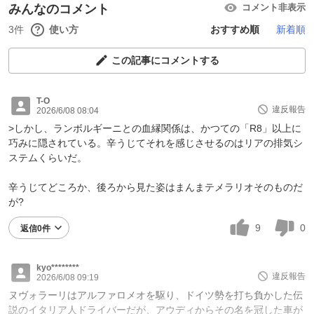
みんなのコメント
コメント非表示
3件
使い方
おすすめ順
新着順
この記事にコメントする
T-O
違反報告
2026/6/08 08:04
>しかし、ランボルギーニとの血縁関係は、かつての「R8」以上に
巧みに隠されている。辛うじてそれを感じさせるのはリアの排気シ
ステムくらいだ。
辛うじてどころか、後ろから見た姿はまんまテメラリオそのものだ
が?
9
0
返信0件
kyo********
違反報告
2026/6/08 09:19
ヌヴォラーリはアルファロメオを駆り、ドイツ勢を打ち負かした伝
説のイタリア人ドライバーだが、アウディからその名を冠した車が