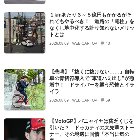
１kmあたり３～５億円もかかるがそ
れでもやるべき！ 道路の「電柱」を
なくし地中化する計り知れないメリッ
トとは
2026.08.09
WEB CARTOP
43
【悲鳴】「抜くに抜けない……」自転
車の青切符導入で”車道ハミ出し”が急
増中！ ドライバーを襲う恐怖とイラ
イラ
2026.08.09
WEB CARTOP
59
【MotoGP】バニャイヤは貧乏くじを
引いた？ ドゥカティの大先輩ストー
ナー、その境遇に同情「本当に気の