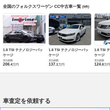
全国のフォルクスワーゲン CC中古車一覧
(9件)
1.8 TSI テクノロジーパッ
1.8 TSI テクノロジーパッ
1.8 TS
ケージ
ケージ
ケージ
支払総額
支払総額
支払総額
206
137
124
.
4
.
1
.
8
万円
万円
万
車査定を依頼する