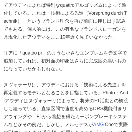
てアウディによれば特別なquattroアルゴリズムによって進
化している。これは「技術による先進（Vorsprung durch T
echnik）」というブランド理念を再び前面に押し出す試み
でもある。個人的には、この有名なブランドスローガンを
具現化したアウディをここ10年近く見ていなかった。
リアに「quattro pr」のような小さなエンブレムを赤文字で
追加していれば、初対面の印象はさらに完成度の高いもの
になっていたかもしれない。
ヌヴォラーリは、アウディにおける「技術による先進」を
再定義するモデルとなることを目指している。Photo：Aud
iアウディはヌヴォラーリによって、将来のF1活動との橋渡
しも狙っている。直線区間で速度を高めるDRS機能付きリ
アウイングや、F1から着想を得たカーボンブレーキシステ
ムなどがその例だ。しかし、メルセデスが
AMG
Oneで実際