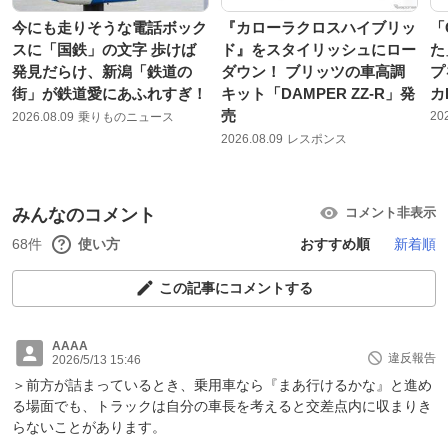
今にも走りそうな電話ボック
『カローラクロスハイブリッ
「
スに「国鉄」の文字 歩けば
ド』をスタイリッシュにロー
た
発見だらけ、新潟「鉄道の
ダウン！ ブリッツの車高調
プ
街」が鉄道愛にあふれすぎ！
キット「DAMPER ZZ-R」発
カ
売
20
2026.08.09
乗りものニュース
2026.08.09
レスポンス
みんなのコメント
コメント非表示
68件
使い方
おすすめ順
新着順
この記事にコメントする
AAAA
違反報告
2026/5/13 15:46
＞前方が詰まっているとき、乗用車なら『まあ行けるかな』と進め
る場面でも、トラックは自分の車長を考えると交差点内に収まりき
らないことがあります。