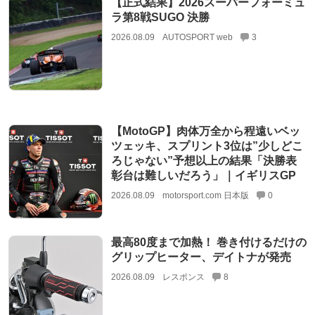
【正式結果】2026スーパーフォーミュ
ラ第8戦SUGO 決勝
2026.08.09
AUTOSPORT web
3
【MotoGP】肉体万全から程遠いベッ
ツェッキ、スプリント3位は”少しどこ
ろじゃない”予想以上の結果「決勝表
彰台は難しいだろう」｜イギリスGP
2026.08.09
motorsport.com 日本版
0
最高80度まで加熱！ 巻き付けるだけの
グリップヒーター、デイトナが発売
2026.08.09
レスポンス
8