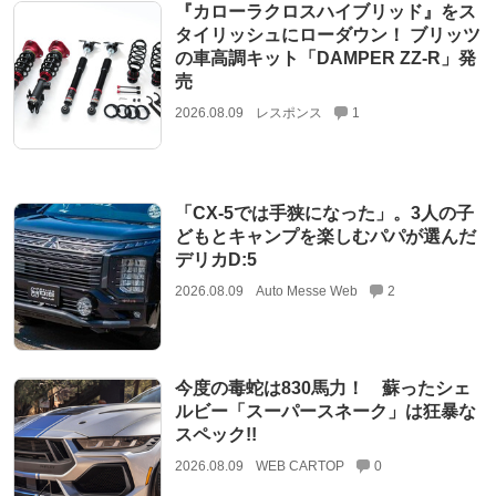
『カローラクロスハイブリッド』をス
タイリッシュにローダウン！ ブリッツ
の車高調キット「DAMPER ZZ-R」発
売
2026.08.09
レスポンス
1
「CX-5では手狭になった」。3人の子
どもとキャンプを楽しむパパが選んだ
デリカD:5
2026.08.09
Auto Messe Web
2
今度の毒蛇は830馬力！ 蘇ったシェ
ルビー「スーパースネーク」は狂暴な
スペック!!
2026.08.09
WEB CARTOP
0