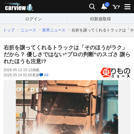
carview!
検索
通知
i
ログイン
ID新規取得
トップ
ニュース
業界ニュース
右折を譲ってくれるトラックは「その
右折を譲ってくれるトラックは「そのほうがラク」
だから？ 優しさではない“プロの判断”のスゴさ 譲ら
れたほうも注意!?
2026.05.13 15:12
掲載
2026.05.14 02:00
更新
68