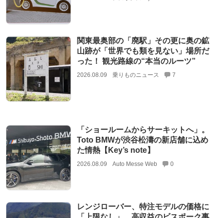
関東最奥部の「廃駅」その更に奥の鉱
山跡が「世界でも類を見ない」場所だ
った！ 観光路線の“本当のルーツ”
2026.08.09
乗りものニュース
7
「ショールームからサーキットへ」。
Toto BMWが渋谷松濤の新店舗に込め
た情熱【Key’s note】
2026.08.09
Auto Messe Web
0
レンジローバー、特注モデルの価格に
「上限なし」 高収益のビスポーク事