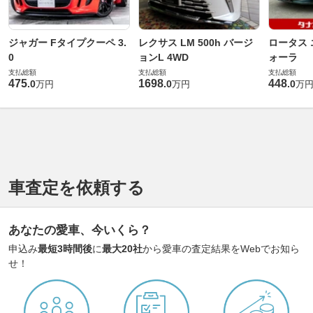
ジャガー Fタイプクーペ 3.
レクサス LM 500h バージ
ロータス 
0
ョンL 4WD
ォーラ
支払総額
支払総額
支払総額
475
1698
448
.
0
.
0
.
0
万円
万円
万
車査定を依頼する
あなたの愛車、今いくら？
申込み
最短3時間後
に
最大20社
から愛車の査定結果をWebでお知ら
せ！