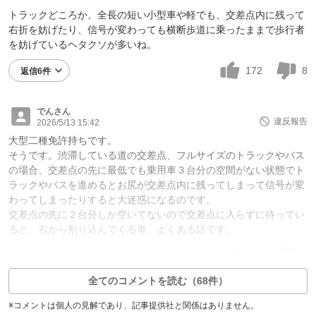
トラックどころか、全長の短い小型車や軽でも、交差点内に残って
右折を妨げたり、信号が変わっても横断歩道に乗ったままで歩行者
を妨げているヘタクソが多いね。
172
8
返信6件
でんさん
違反報告
2026/5/13 15:42
大型二種免許持ちです。
そうです。渋滞している道の交差点、フルサイズのトラックやバス
の場合、交差点の先に最低でも乗用車３台分の空間がない状態でト
ラックやバスを進めるとお尻が交差点内に残ってしまって信号が変
わってしまったりすると大迷惑になるのです。
交差点の先に２台分しか空いてないので交差点に入らずに待ってい
ると、右から割り込んでくる車、よくある話です。
91
5
返信1件
全てのコメントを読む（68件）
※コメントは個人の見解であり、記事提供社と関係はありません。