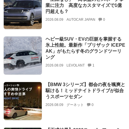
業に注力 高度なカスタマイズで1億
円超えも？
2026.08.09
AUTOCAR JAPAN
0
ヘビー級SUV・EVの巨躯を掌握する
氷上性能。最新作「ブリザック ICEPE
AK」がもたらす冬のグランドツーリ
ング
2026.08.09
LEVOLANT
1
【BMW 3シリーズ】都会の夜を颯爽と
駆ける！ミッドナイトドライブが似合
うスポーツセダン
2026.08.09
グーネット
0