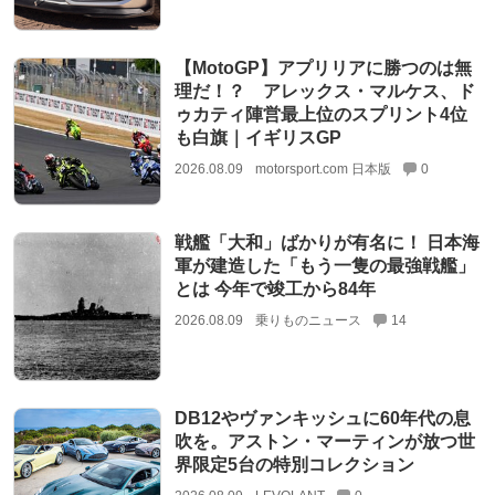
【MotoGP】アプリリアに勝つのは無
理だ！？ アレックス・マルケス、ド
ゥカティ陣営最上位のスプリント4位
も白旗｜イギリスGP
2026.08.09
motorsport.com 日本版
0
戦艦「大和」ばかりが有名に！ 日本海
軍が建造した「もう一隻の最強戦艦」
とは 今年で竣工から84年
2026.08.09
乗りものニュース
14
DB12やヴァンキッシュに60年代の息
吹を。アストン・マーティンが放つ世
界限定5台の特別コレクション