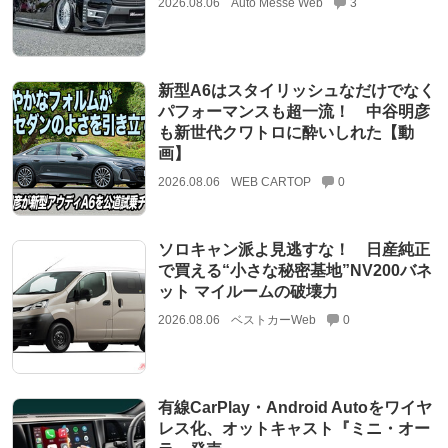
2026.08.06
Auto Messe Web
3
新型A6はスタイリッシュなだけでなく
パフォーマンスも超一流！ 中谷明彦
も新世代クワトロに酔いしれた【動
画】
2026.08.06
WEB CARTOP
0
ソロキャン派よ見逃すな！ 日産純正
で買える“小さな秘密基地”NV200バネ
ット マイルームの破壊力
2026.08.06
ベストカーWeb
0
有線CarPlay・Android Autoをワイヤ
レス化、オットキャスト『ミニ・オー