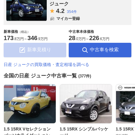
ジューク
4.
2
354件
マイカー登録
新車価格
中古車本体価格
（税込）
173
346
28
226
.
8万円
～
.
9万円
.
0万円
～
.
6万円
新車見積り
中古車を検索
日産 ジュークの買取価格・査定相場を調べる
全国の日産 ジューク中古車一覧
(377件)
1.5 15RX Vセレクション
1.5 15RX シンプルパッケ
1.5 15