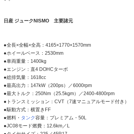
日産 ジュークNISMO 主要諸元
●全長×全幅×全高：4165×1770×1570mm
●ホイールベース：2530mm
●車両重量：1400kg
●エンジン：直4 DOHCターボ
●総排気量：1618cc
●最高出力：147kW（200ps）／6000rpm
●最大トルク：250Nm（25.5kgm）／2400-4800rpm
●トランスミッション：CVT（7速マニュアルモード付き）
●駆動方式：横置きFF
●燃料・
タンク
容量：プレミアム・50L
●JC08モード燃費：12.6km／L
●タイヤサイズ：225／45R17