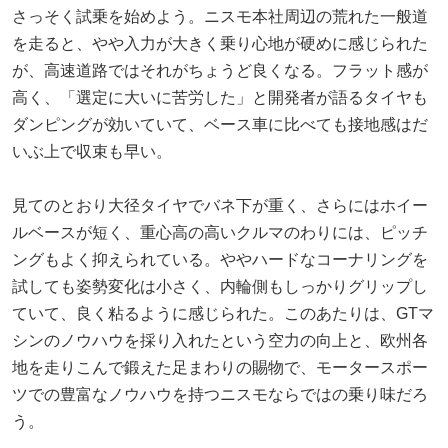
さっそく試乗を始めよう。ニスモ本社周辺の荒れた一般道
を走ると、やや入力が大きく乗り心地が硬めに感じられた
が、高速道路ではそれがちょうど良くなる。フラット感が
高く、「選定に大いに苦労した」と開発者が語るタイヤも
ダンピングが効いていて、ベース車に比べても接地感はだ
いぶ上で収束も早い。
見てのとおり大径タイヤでバネ下が重く、さらにはホイー
ルベースが短く、重心高の高いクルマのわりには、ピッチ
ングもよく抑えられている。ややハードなコーナリングを
試しても姿勢変化は小さく、内輪側もしっかりグリップし
ていて、良く粘るように感じられた。このあたりは、GTマ
シンのノウハウを採り入れたという空力の向上と、欧州各
地を走りこんで鍛えた足まわりの賜物で、モータースポー
ツでの豊富なノウハウを持つニスモならではの乗り味だろ
う。