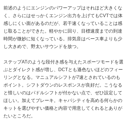
前述のようにエンジンのパワーアップはそれほど大きくな
く、さらにはせっかくエンジン出力を上げてもCVTでは体
感しにくい面があるのだが、若干速くなっていることは感
じ取ることができた。軽やかに回り、目標速度までの到達
時間が微妙に短くなっている。排気音はベース車よりも少
し大きめで、野太いサウンドを放つ。
ステップATのような段付き感を与えたスポーツモードを選
ぶとダイレクト感が増し、DCTとも遜色ないほどのフィー
リングとなる。マニュアルシフトが7速とされているのも
ポイント。シフトダウンのレスポンスが良好だ。こうなる
と惜しいのはパドルシフトが付かない点で、ぜひ設定して
ほしい。加えてブレーキ。キャパシティを高める何らかの
キットを選びやすい価格と内容で用意してくれるとありが
たいところだ。