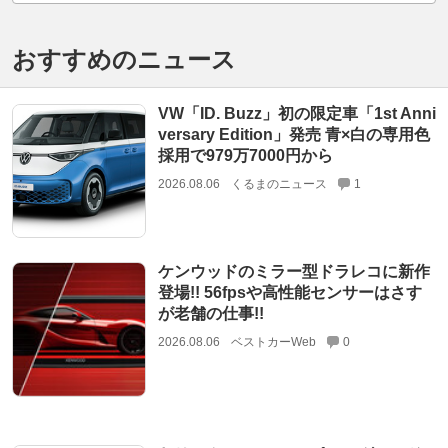
おすすめのニュース
VW「ID. Buzz」初の限定車「1st Anni
versary Edition」発売 青×白の専用色
採用で979万7000円から
2026.08.06
くるまのニュース
1
ケンウッドのミラー型ドラレコに新作
登場!! 56fpsや高性能センサーはさす
が老舗の仕事!!
2026.08.06
ベストカーWeb
0