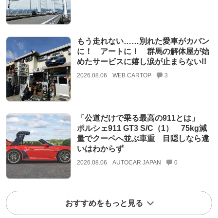
もう走れない……別れた愛車がカバン
に！ アートに！ 群馬の解体屋が始
めたサービスに嬉し涙が止まらない!!
2026.08.06
WEB CARTOP
3
「公道だけで乗る最高の911とは」
ポルシェ911 GT3 S/C（1） 75kg減
量でクーペへ並ぶ車重 目隠しなら違
いはわからず
2026.08.06
AUTOCAR JAPAN
0
おすすめをもっと見る