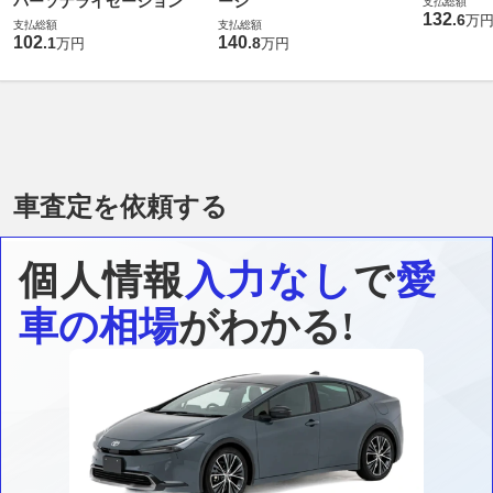
パーソナライゼーション
ージ
支払総額
132
.
6
万
支払総額
支払総額
102
140
.
1
.
8
万円
万円
車査定を依頼する
個人情報
入力なし
で
愛
車の相場
がわかる!