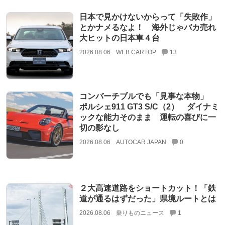
日本で見かけないからって「失敗作」
とかナメるなよ！ 海外じゃバカ売れ
大ヒットの日本車４台
2026.08.06
WEB CARTOP
13
コンバーチブルでも「見事な本物」
ポルシェ911 GT3 S/C（2） ダイナミ
ックな能力そのまま 運転の喜びに一
切の影なし
2026.08.06
AUTOCAR JAPAN
0
２大高速道路をショートカット！「鉄
道が通るはずだった」県境ルートとは
2026.08.06
乗りものニュース
1