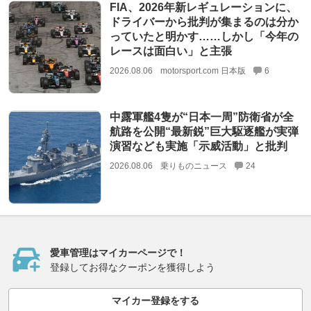
FIA、2026年新レギュレーションに、
ドライバーから批判が集まるのは分か
っていたと明かす……しかし「今年の
レースは面白い」と主張
2026.08.06
motorsport.com 日本版
6
中露軍艦4隻が“日本一周”防衛省が全
航路を公開“最新鋭”巨大駆逐艦が実弾
演習なども実施「示威活動」と批判
2026.08.06
乗りものニュース
24
愛車管理はマイカーページで！
登録してお得なクーポンを獲得しよう
マイカー登録をする