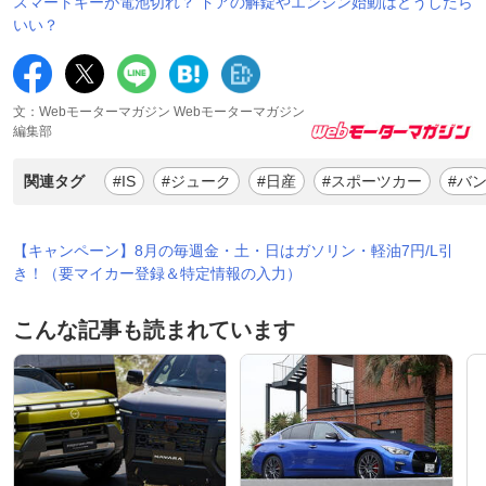
スマートキーが電池切れ？ ドアの解錠やエンジン始動はどうしたら
いい？
文：Webモーターマガジン Webモーターマガジン
編集部
関連タグ
#IS
#ジューク
#日産
#スポーツカー
#バ
【キャンペーン】8月の毎週金・土・日はガソリン・軽油7円/L引
き！（要マイカー登録＆特定情報の入力）
こんな記事も読まれています