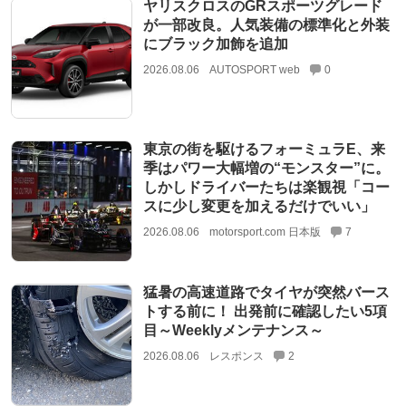
ヤリスクロスのGRスポーツグレード
が一部改良。人気装備の標準化と外装
にブラック加飾を追加
2026.08.06
AUTOSPORT web
0
東京の街を駆けるフォーミュラE、来
季はパワー大幅増の“モンスター”に。
しかしドライバーたちは楽観視「コー
スに少し変更を加えるだけでいい」
2026.08.06
motorsport.com 日本版
7
猛暑の高速道路でタイヤが突然バース
トする前に！ 出発前に確認したい5項
目～Weeklyメンテナンス～
2026.08.06
レスポンス
2