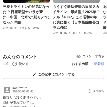
三菱トライトンの兄弟になっ
もうすぐ新型登場の日産スカ
あ
た!? 日産新型ナバラが豪
イライン 最終型？2026年モ
な
州・中国・北米で“別モノ”に
デル『400R』こそ昭和40年
ラ
なった理由
代男に響く【日本版編集長コ
ド
ラム#93】
選
2026.07.31
ベストカーWeb
2026.08.02
AUTOCAR JAPAN
20
みんなのコメント
コメント非表示
10件
使い方
おすすめ順
新着順
この記事にコメントする
kob********
違反報告
2026/6/07 06:41
街乗りも凄く走りやすい。
路面が荒れていても、