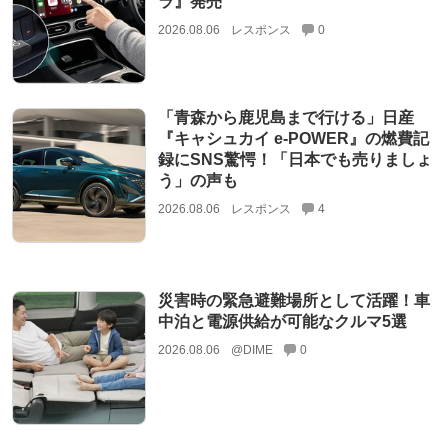
ラ』発売
2026.08.06
レスポンス
0
「青森から鹿児島まで行ける」日産
『キャシュカイ e-POWER』の燃費記
録にSNS驚愕！「日本でも売りましょ
う」の声も
2026.08.06
レスポンス
4
災害時の緊急避難場所として活躍！車
中泊と電源供給が可能なクルマ5選
2026.08.06
@DIME
0