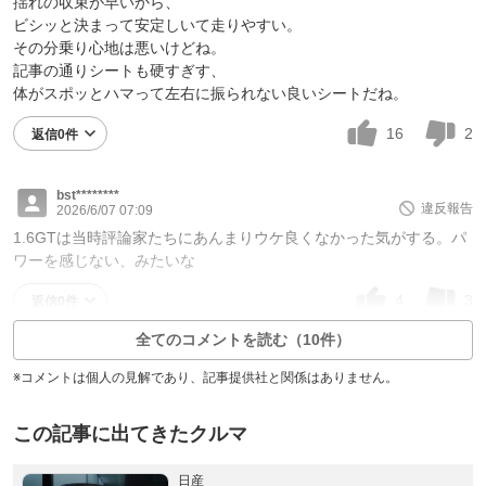
揺れの収束が早いから、
ビシッと決まって安定しいて走りやすい。
その分乗り心地は悪いけどね。
記事の通りシートも硬すぎす、
体がスポッとハマって左右に振られない良いシートだね。
16
2
返信0件
bst********
違反報告
2026/6/07 07:09
1.6GTは当時評論家たちにあんまりウケ良くなかった気がする。パ
ワーを感じない、みたいな
4
3
返信0件
全てのコメントを読む（10件）
※コメントは個人の見解であり、記事提供社と関係はありません。
この記事に出てきたクルマ
日産