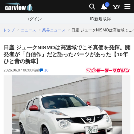
carview!
検索
通知
i
ログイン
ID新規取得
トップ
ニュース
業界ニュース
日産 ジュークNISMOは高速域で
日産 ジュークNISMOは高速域でこそ真価を発揮。開
発者が「自信作」だと語ったパーツがあった【10年
ひと昔の新車】
2026.06.07 06:00
掲載
10