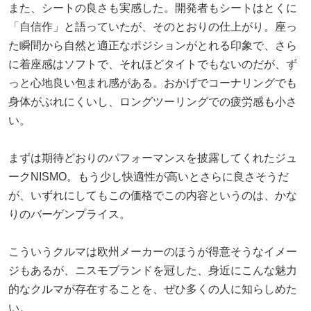
また、シートの良さも実感した。開発者もシートはとくに
「自信作」と語っていたが、そのとおりの仕上がり。座っ
た瞬間から自然と適正なポジションがとれる印象で、さら
に着座感はソフトで、それほどタイトでもないのだが、ず
っと心地良い包まれ感がある。おかげでコーナリングでも
身体がぶれにくいし、ロングツーリングでの疲労感も小さ
い。
まずは期待どおりのパフォーマンスを披露してくれたジュ
ークNISMO。もう少し快適性が高いとさらに良さそうだ
が、いずれにしてもこの価格でこの内容というのは、かな
りのバーゲンプライス。
こういうクルマは欧州メーカーのほうが得意そうなイメー
ジもあるが、ニスモブランドを冠した、身近にこんな魅力
的なクルマが存在することを、ぜひ多くの人に知らしめた
い。