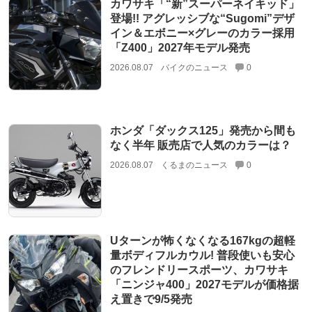
カワサキ「“新”スーパーネイキッド」
登場!! アグレッシブな“Sugomi”デザ
イン＆エボニー×グレーのカラー採用
「Z400」2027年モデル発売
2026.08.07
バイクのニュース
0
ホンダ「ダックス125」発売から間も
なく半年 販売店で人気のカラーは？
2026.08.07
くるまのニュース
0
Uターンが怖くなくなる167kgの超軽
量ボディフルカウル! 普段使いも安心
のフレンドリースポーツ、カワサキ
「ニンジャ400」2027モデルが価格据
え置きで9/5発売