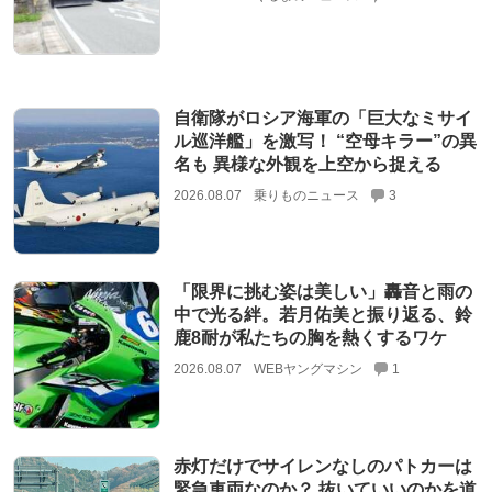
自衛隊がロシア海軍の「巨大なミサイ
ル巡洋艦」を激写！ “空母キラー”の異
名も 異様な外観を上空から捉える
2026.08.07
乗りものニュース
3
「限界に挑む姿は美しい」轟音と雨の
中で光る絆。若月佑美と振り返る、鈴
鹿8耐が私たちの胸を熱くするワケ
2026.08.07
WEBヤングマシン
1
赤灯だけでサイレンなしのパトカーは
緊急車両なのか？ 抜いていいのかを道