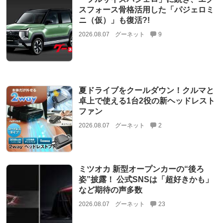
スフォース骨格活用した「パジェロミ
ニ（仮）」も復活?!
2026.08.07
グーネット
9
夏ドライブをクールダウン！クルマと
卓上で使える1台2役の新ヘッドレスト
ファン
2026.08.07
グーネット
2
ミツオカ 新型オープンカーの“後ろ
姿”披露！ 公式SNSは「超好きかも」
など期待の声多数
2026.08.07
グーネット
23