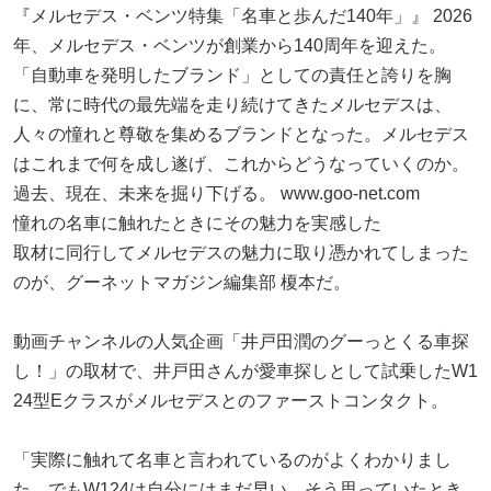
『メルセデス・ベンツ特集「名車と歩んだ140年」』 2026
年、メルセデス・ベンツが創業から140周年を迎えた。
「自動車を発明したブランド」としての責任と誇りを胸
に、常に時代の最先端を走り続けてきたメルセデスは、
人々の憧れと尊敬を集めるブランドとなった。メルセデス
はこれまで何を成し遂げ、これからどうなっていくのか。
過去、現在、未来を掘り下げる。 www.goo-net.com
憧れの名車に触れたときにその魅力を実感した
取材に同行してメルセデスの魅力に取り憑かれてしまった
のが、グーネットマガジン編集部 榎本だ。
動画チャンネルの人気企画「井戸田潤のグーっとくる車探
し！」の取材で、井戸田さんが愛車探しとして試乗したW1
24型Eクラスがメルセデスとのファーストコンタクト。
「実際に触れて名車と言われているのがよくわかりまし
た。でもW124は自分にはまだ早い。そう思っていたとき