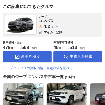
この記事に出てきたクルマ
ジープ
コンパス
4.
2
68件
マイカー登録
新車価格
中古車本体価格
（税込）
479
568
45
513
.
0万円
～
.
0万円
.
0万円
～
.
6万円
新車見積り
中古車を検索
ジープ コンパスの買取価格・査定相場を調べる
全国のジープ コンパス中古車一覧
(426件)