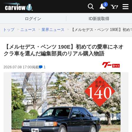
carview!
検索
通知
i
ログイン
ID新規取得
トップ
ニュース
業界ニュース
【メルセデス・ベンツ 190E】
【メルセデス・ベンツ 190E】初めての愛車にネオ
クラ車を選んだ編集部員のリアル購入物語
2026.07.08 17:00
掲載
1