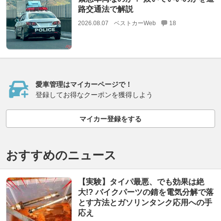
路交通法で解説
2026.08.07
ベストカーWeb
18
愛車管理はマイカーページで！
登録してお得なクーポンを獲得しよう
マイカー登録をする
おすすめのニュース
【実験】タイパ最悪、でも効果は絶
大!? バイクパーツの錆を電気分解で落
とす方法とガソリンタンク応用への手
応え