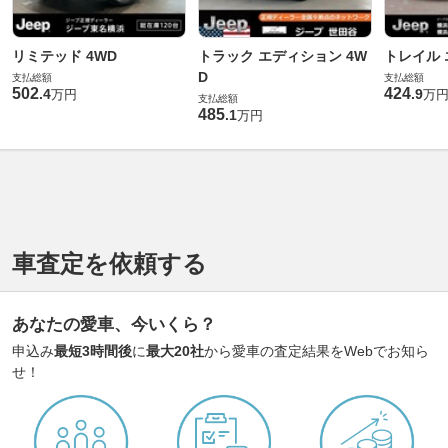
リミテッド 4WD
トラック エディション 4W
トレイル
D
支払総額
支払総額
502
424
.
4
.
9
万円
万
支払総額
485
.
1
万円
車査定を依頼する
あなたの愛車、今いくら？
申込み
最短3時間後
に
最大20社
から愛車の査定結果をWebでお知ら
せ！