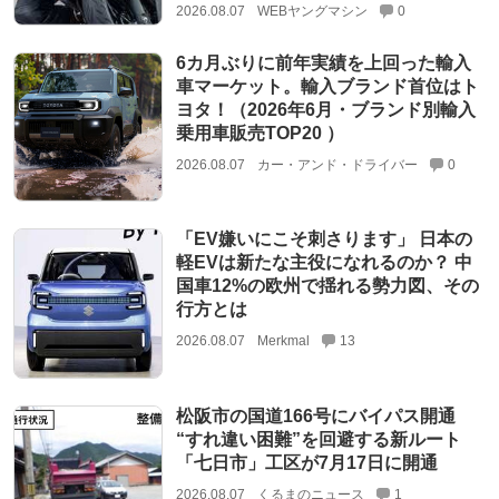
2026.08.07
WEBヤングマシン
0
6カ月ぶりに前年実績を上回った輸入
車マーケット。輸入ブランド首位はト
ヨタ！（2026年6月・ブランド別輸入
乗用車販売TOP20 ）
2026.08.07
カー・アンド・ドライバー
0
「EV嫌いにこそ刺さります」 日本の
軽EVは新たな主役になれるのか？ 中
国車12%の欧州で揺れる勢力図、その
行方とは
2026.08.07
Merkmal
13
松阪市の国道166号にバイパス開通
“すれ違い困難”を回避する新ルート
「七日市」工区が7月17日に開通
2026.08.07
くるまのニュース
1