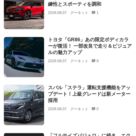
練性とスポーティを調和
2026.08.07
グーネット
1
トヨタ「GR86」あの限定ボディカラ
ーが復活！ 一部改良で走り＆ビジュア
ルの魅力アップ
2026.08.07
グーネット
8
スバル「ステラ」運転支援機能をアッ
プデート！上級グレードは新メーター
採用
2026.08.07
グーネット
0
「フルサイズパジェロ」に続き、エク