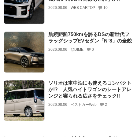
2026.08.06
WEB CARTOP
10
航続距離750kmを誇るDSの新世代フ
ラッグシップEVセダン「N°8」の全貌
2026.08.06
@DIME
0
ソリオは車中泊にも使えるコンパクト
か!? 人気ハイトワゴンのシートアレ
ンジと寝られる広さをチェック!!
2026.08.06
ベストカーWeb
2