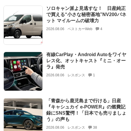
ソロキャン派よ見逃すな！ 日産純正
で買える“小さな秘密基地”NV200バネ
ット マイルームの破壊力
2026.08.06
ベストカーWeb
4
有線CarPlay・Android Autoをワイヤ
レス化、オットキャスト『ミニ・オー
ラ』発売
2026.08.06
レスポンス
1
「青森から鹿児島まで行ける」日産
『キャシュカイ e-POWER』の燃費記
録にSNS驚愕！「日本でも売りましょ
う」の声も
2026.08.06
レスポンス
38