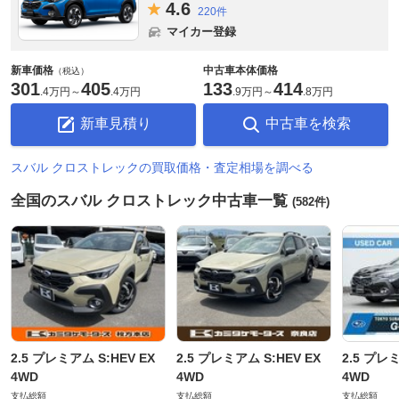
4.
6
220件
マイカー登録
新車価格
中古車本体価格
（税込）
301
405
133
414
.
4万円
～
.
4万円
.
9万円
～
.
8万円
新車見積り
中古車を検索
スバル クロストレックの買取価格・査定相場を調べる
全国のスバル クロストレック中古車一覧
(582件)
2.5 プレミアム S:HEV EX
2.5 プレミアム S:HEV EX
2.5 プレミ
4WD
4WD
4WD
支払総額
支払総額
支払総額