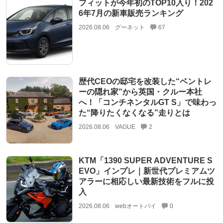
フィットが今年初のTOP10入り！202
6年7月の新車販売ランキング
2026.08.06
グーネット
67
歴代CEOの邸宅を改装した“ベントレ
ーの隠れ家”から英国・クルー本社
へ！「コンチネンタルGT S」で味わっ
た“降りたくなくなる”走りとは
2026.08.06
VAGUE
2
KTM「1390 SUPER ADVENTURE S
EVO」インプレ｜新世代プレミアムツ
アラーに相応しい最新技術をフルに投
入
2026.08.06
webオートバイ
0