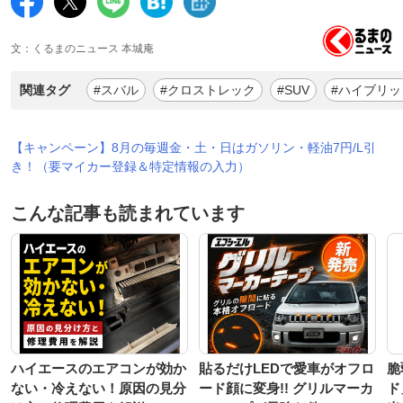
文：くるまのニュース 本城庵
関連タグ
#スバル
#クロストレック
#SUV
#ハイブリッ
【キャンペーン】8月の毎週金・土・日はガソリン・軽油7円/L引
き！（要マイカー登録＆特定情報の入力）
こんな記事も読まれています
ハイエースのエアコンが効か
貼るだけLEDで愛車がオフロ
脆
ない・冷えない！原因の見分
ード顔に変身!! グリルマーカ
ド