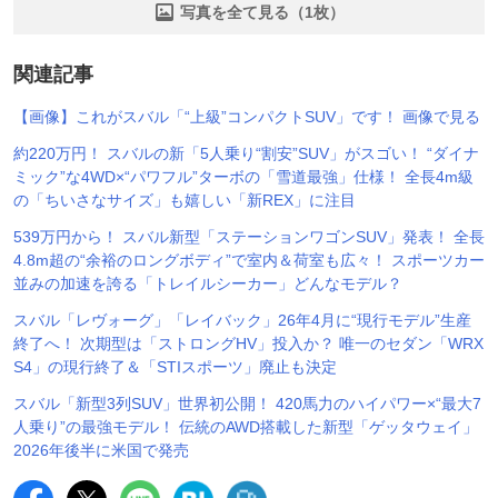
写真を全て見る（1枚）
関連記事
【画像】これがスバル「“上級”コンパクトSUV」です！ 画像で見る
約220万円！ スバルの新「5人乗り“割安”SUV」がスゴい！ “ダイナ
ミック”な4WD×“パワフル”ターボの「雪道最強」仕様！ 全長4m級
の「ちいさなサイズ」も嬉しい「新REX」に注目
539万円から！ スバル新型「ステーションワゴンSUV」発表！ 全長
4.8m超の“余裕のロングボディ”で室内＆荷室も広々！ スポーツカー
並みの加速を誇る「トレイルシーカー」どんなモデル？
スバル「レヴォーグ」「レイバック」26年4月に“現行モデル”生産
終了へ！ 次期型は「ストロングHV」投入か？ 唯一のセダン「WRX
S4」の現行終了＆「STIスポーツ」廃止も決定
スバル「新型3列SUV」世界初公開！ 420馬力のハイパワー×“最大7
人乗り”の最強モデル！ 伝統のAWD搭載した新型「ゲッタウェイ」
2026年後半に米国で発売