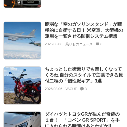
脆弱な「空のガソリンスタンド」が積
極的に自衛する日！ 米空軍、大型機の
運用を一変させる防御システム構想
2026.08.06
乗りものニュース
6
ちょっとした街乗りでも楽しくなって
くるね 自分のスタイルで主張できる原
付二種の「個性派ギア」3選
2026.08.06
VAGUE
3
ダイハツとトヨタGRが生んだ奇跡の
１台！ 「コペン GR SPORT」を手
に入れられる時間はあとわずか!!