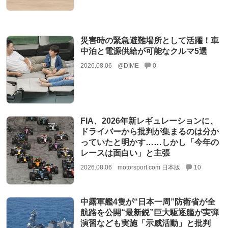
災害時の緊急避難場所として活躍！車
中泊と電源供給が可能なクルマ5選
2026.08.06
@DIME
0
FIA、2026年新レギュレーションに、
ドライバーから批判が集まるのは分か
っていたと明かす……しかし「今年の
レースは面白い」と主張
2026.08.06
motorsport.com 日本版
10
中露軍艦4隻が“日本一周”防衛省が全
航路を公開“最新鋭”巨大駆逐艦が実弾
演習なども実施「示威活動」と批判