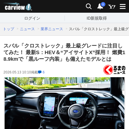
carview!
検索
通知
i
ログイン
ID新規取得
トップ
ニュース
業界ニュース
スバル「クロストレック」最上級グレ
スバル「クロストレック」最上級グレードに注目し
てみた！ 最新S：HEV＆“アイサイトX”採用！ 燃費1
8.9kmで「黒ルーフ内装」も備えたモデルとは
2026.05.13 10:10
掲載
6