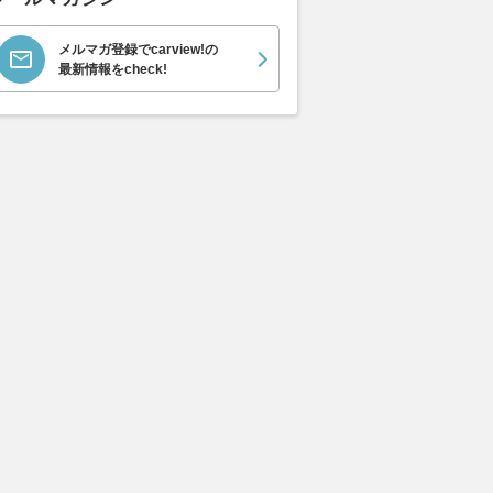
メルマガ登録でcarview!の
最新情報をcheck!