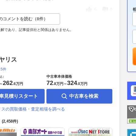
6
0
のコメントを読む（8件）
見解であり、記事提供社と関係はありません。
 ヤリス
15件
中古車本体価格
込）
262
72
324
～
.
6万円
.
8万円
～
.
0万円
車見積りスタート
中古車を検索
リスの買取価格・査定相場を調べる
覧
(2,458件)