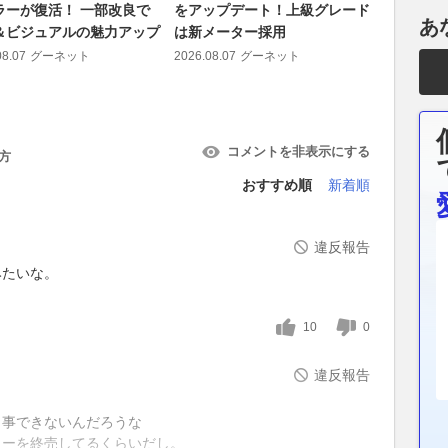
ラーが復活！ 一部改良で
をアップデート！上級グレード
き、エク
あ
＆ビジュアルの魅力アップ
は新メーター採用
た「パジ
活?!
08.07
グーネット
2026.08.07
グーネット
2026.08.07
コメントを非表示にする
方
おすすめ順
新着順
違反報告
みたいな。
10
0
違反報告
う事できないんだろうな
カーを終売してるくらいだし。