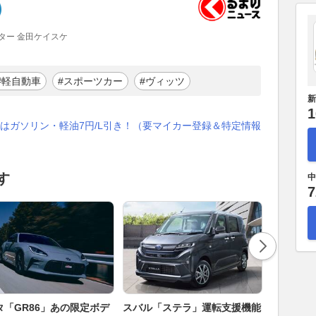
ター 金田ケイスケ
#軽自動車
#スポーツカー
#ヴィッツ
新
1
はガソリン・軽油7円/L引き！（要マイカー登録＆特定情報
す
中
7
タ「GR86」あの限定ボデ
スバル「ステラ」運転支援機能
「フルサ