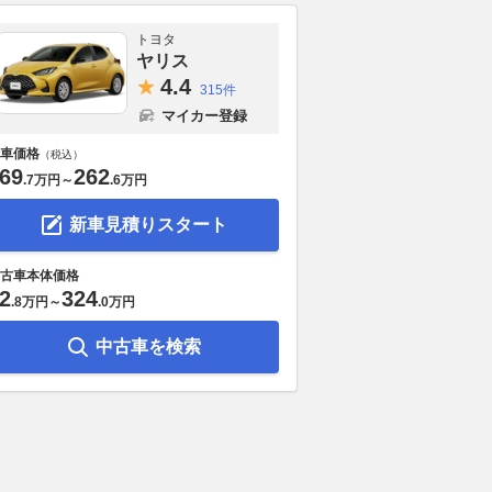
トヨタ
ヤリス
4.
4
315件
マイカー登録
車価格
（税込）
69
262
.
7万円
～
.
6万円
新車見積りスタート
古車本体価格
2
324
.
8万円
～
.
0万円
中古車を検索
イズパジェロ」に続
夏ドライブをクールダウン！ク
ミツオカ 新