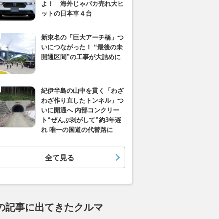
よ！ 海外じゃバカ売れ大ヒ
ットの日本車４台
新東名の「巨大アーチ橋」つ
いにつながった！ “最後の未
開通区間”の工事が大詰めに
紀伊半島の山中を貫く「わざ
わざ作り直したトンネル」つ
いに開通へ 内部コンクリー
ト“ぜんぶ剥がして”約3年遅
れ 唯一の国道の代替路に
全て見る
の記事に出てきたクルマ