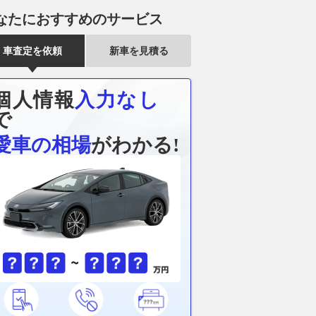
スフォース骨格活用し
ルマと卓上で使える1台2役の新
の“後ろ姿”披
なたにおすすめのサービス
ェロミニ（仮）」も復
ヘッドレストファン
「超好きかも
数
2026.08.07
グーネット
車査定を依頼
新車を見積る
グーネット
2026.08.07
グー
個人情報
入力なし
で
愛車の相場
がわかる!