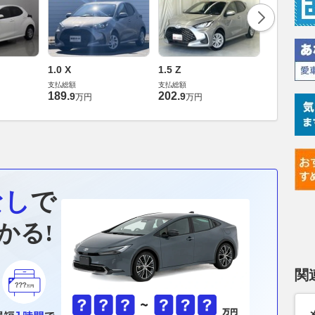
1.0 X
1.5 Z
1.0 G
支払総額
支払総額
支払総額
189
.
202
.
278
.
9
9
3
万円
万円
万円
なし
で
かる!
関