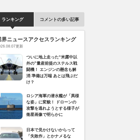
ランキング
コメントの多い記事
業界ニュースアクセスランキング
026.08.07
更新
ついに地上走った“米露中以
外の”量産前提のステルス戦
闘機！ エンジンの懸念も解
消 準備は万端 あとは飛ぶだ
け？
ロシア海軍の潜水艦が「異様
な姿」に変貌！ ドローンの
攻撃を逃れようとする様子が
衛星画像で明らかに
日本で見かけないからって
「失敗作」とかナメるな