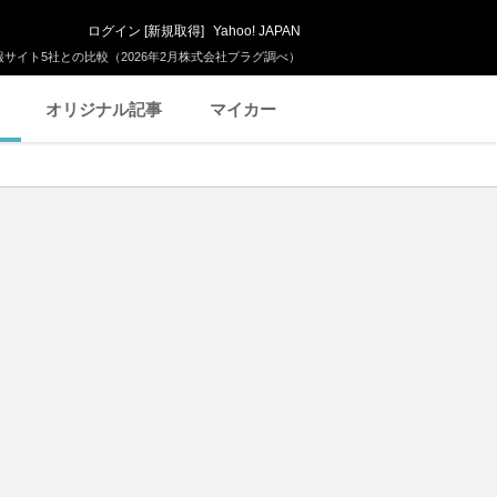
ログイン
[
新規取得
]
Yahoo! JAPAN
サイト5社との比較（2026年2月株式会社プラグ調べ）
オリジナル記事
マイカー