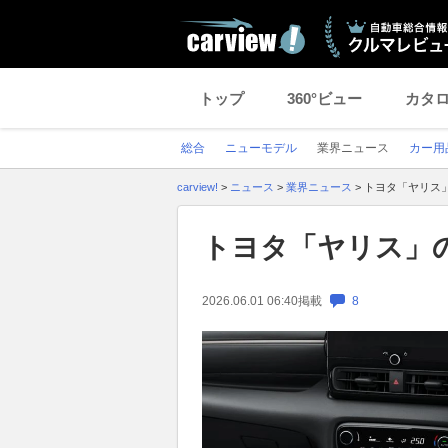
トップ
360°ビュー
カタ
総合
ニューモデル
業界ニュース
カー用
carview!
>
ニュース
>
業界ニュース
>
トヨタ「ヤリス」
トヨタ「ヤリス」の
2026.06.01 06:40
掲載
8