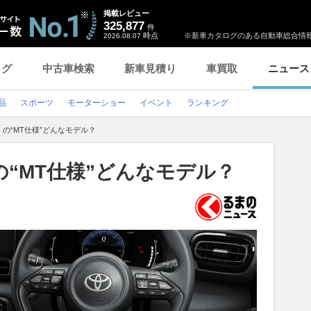
掲載レビュー
325,877
件
時点
※新車カタログのある自動車総合情報
2026.08.07
ログ
中古車検索
新車見積り
車買取
ニュース
品
スポーツ
モーターショー
イベント
ランキング
の“MT仕様”どんなモデル？
“MT仕様”どんなモデル？