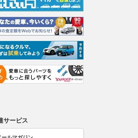
1.0 X
1.0 G
1.5 Z
支払総額
支払総額
支払総額
199
.
238
.
258
.
9
0
8
万円
万円
連サービス
メールマガジン