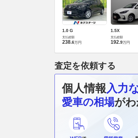
1.0 G
1.5X
支払総額
支払総額
238
.
192
.
6
9
万円
万円
査定を依頼する
個人情報
入力
愛車の相場
がわ