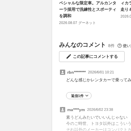
ペシャルな限定車。アルカンタ
ィカ
ーラ採用で洗練性とスポーティ
走り
を調和
2026.
2026.08.07
グーネット
みんなのコメント
8件
使い
この記事にコメントする
rbn********
2026/6/01 10:21
どんな感じかレンタカーで乗って
返信1件
ma****ym
2026/6/02 23:38
素うどんみたいでいいんじゃない
今のご時世、トヨタ以外はこうい
それ以外のメーカーはコンパクト