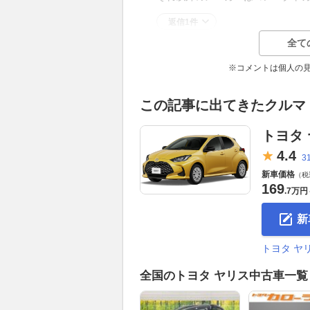
返信1件
全て
※コメントは個人の
この記事に出てきたクルマ
トヨタ
4.
4
3
新車価格
（税
169
.
7万円
新
トヨタ ヤ
全国のトヨタ ヤリス中古車一