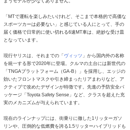
まうモデルが少なくありません。
「MTで運転を楽しみたいけれど、そこまで本格的で高価な
スポーツカーは必要ない」と感じている人にとって、手の
届く価格で日常的に使い切れる6速MT車は、絶妙な受け皿
となっています。
現行ヤリスは、それまでの「
ヴィッツ
」から国内外の名称
を統一する形で2020年に登場。クルマの土台には新世代の
「TNGAプラットフォーム（GA-B）」を採用し、エッジの
効いたフロントマスクや引き締まったリアまわりなど、ア
クティブで攻めたデザインが特徴です。先進の予防安全パ
ッケージ「Toyota Safety Sense」など、クラスを超えた充
実のメカニズムが与えられています。
現在のラインナップには、街乗りに徹した1リッターガソ
リンや、圧倒的な低燃費を誇る1.5リッターハイブリッドも