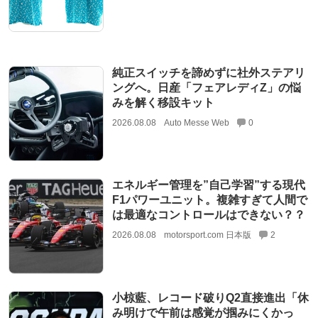
純正スイッチを諦めずに社外ステアリ
ングへ。日産「フェアレディZ」の悩
みを解く移設キット
2026.08.08
Auto Messe Web
0
エネルギー管理を”自己学習”する現代
F1パワーユニット。複雑すぎて人間で
は最適なコントロールはできない？？
2026.08.08
motorsport.com 日本版
2
小椋藍、レコード破りQ2直接進出「休
み明けで午前は感覚が掴みにくかっ