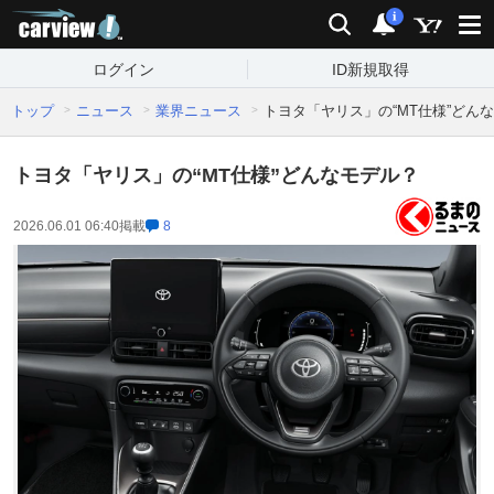
carview!
検索
通知
i
ログイン
ID新規取得
トップ
ニュース
業界ニュース
トヨタ「ヤリス」の“MT仕様”どん
トヨタ「ヤリス」の“MT仕様”どんなモデル？
2026.06.01 06:40
掲載
8