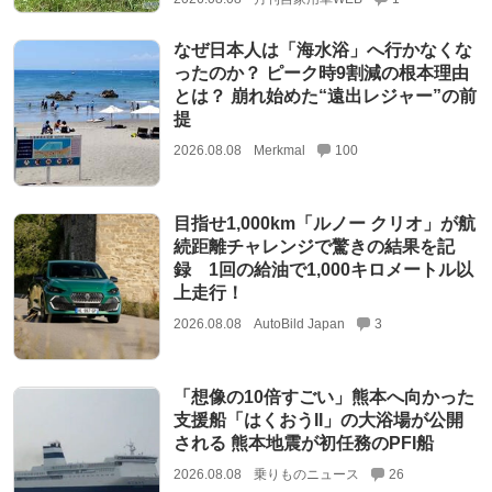
なぜ日本人は「海水浴」へ行かなくな
ったのか？ ピーク時9割減の根本理由
とは？ 崩れ始めた“遠出レジャー”の前
提
2026.08.08
Merkmal
100
目指せ1,000km「ルノー クリオ」が航
続距離チャレンジで驚きの結果を記
録 1回の給油で1,000キロメートル以
上走行！
2026.08.08
AutoBild Japan
3
「想像の10倍すごい」熊本へ向かった
支援船「はくおうII」の大浴場が公開
される 熊本地震が初任務のPFI船
2026.08.08
乗りものニュース
26