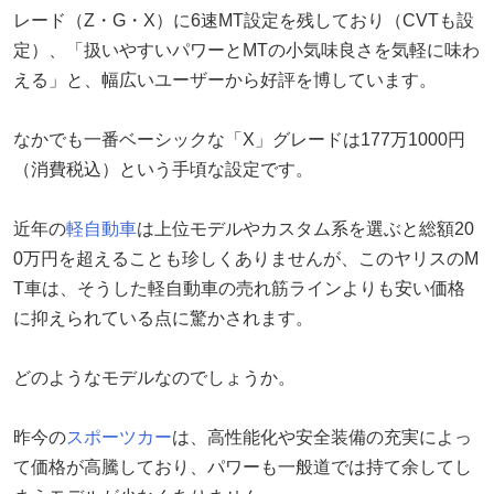
レード（Z・G・X）に6速MT設定を残しており（CVTも設
定）、「扱いやすいパワーとMTの小気味良さを気軽に味わ
える」と、幅広いユーザーから好評を博しています。
なかでも一番ベーシックな「X」グレードは177万1000円
（消費税込）という手頃な設定です。
近年の
軽自動車
は上位モデルやカスタム系を選ぶと総額20
0万円を超えることも珍しくありませんが、このヤリスのM
T車は、そうした軽自動車の売れ筋ラインよりも安い価格
に抑えられている点に驚かされます。
どのようなモデルなのでしょうか。
昨今の
スポーツカー
は、高性能化や安全装備の充実によっ
て価格が高騰しており、パワーも一般道では持て余してし