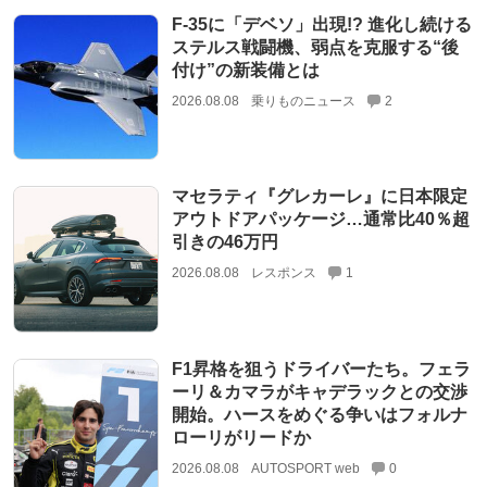
F-35に「デベソ」出現!? 進化し続ける
ステルス戦闘機、弱点を克服する“後
付け”の新装備とは
2026.08.08
乗りものニュース
2
マセラティ『グレカーレ』に日本限定
アウトドアパッケージ…通常比40％超
引きの46万円
2026.08.08
レスポンス
1
F1昇格を狙うドライバーたち。フェラ
ーリ＆カマラがキャデラックとの交渉
開始。ハースをめぐる争いはフォルナ
ローリがリードか
2026.08.08
AUTOSPORT web
0