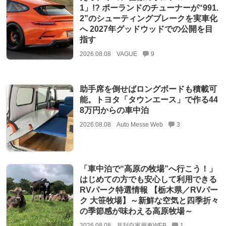
1」!? ポーランドのチューナーが“991.
2”のシューティングブレークを実車化
へ 2027年グッドウッドでの公開を目
指す
2026.08.08
VAGUE
9
助手席を倒せばロングボードも積載可
能。トヨタ「タウンエース」で作る44
8万円からの車中泊
2026.08.08
Auto Messe Web
3
「車中泊で“高原の牧場”へ行こう！」
はじめての方でも安心して利用できる
RVパーク特選情報 【栃木県／RVパー
ク 大笹牧場】～新鮮な空気と四季折々
の季節感が味わえる高原牧場～
2026.08.08
月刊自家用車WEB
1