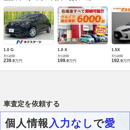
1.0 G
1.0 X
1.5X
支払総額
支払総額
支払総額
239
199
192
.
9
.
9
.
9
万円
万円
万
車査定を依頼する
個人情報
入力なし
で
愛