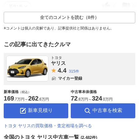
6
0
返信1件
全てのコメントを読む（8件）
※コメントは個人の見解であり、記事提供社と関係はありません。
この記事に出てきたクルマ
トヨタ
ヤリス
4.
4
315件
マイカー登録
新車価格
中古車本体価格
（税込）
169
262
72
324
.
7万円
～
.
6万円
.
8万円
～
.
0万円
新車見積り
中古車を検索
トヨタ ヤリスの買取価格・査定相場を調べる
全国のトヨタ ヤリス中古車一覧
(2,482件)