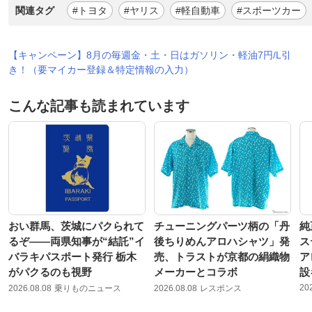
関連タグ
#トヨタ
#ヤリス
#軽自動車
#スポーツカー
【キャンペーン】8月の毎週金・土・日はガソリン・軽油7円/L引
き！（要マイカー登録＆特定情報の入力）
こんな記事も読まれています
おい群馬、茨城にパクられて
チューニングパーツ柄の「丹
純
るぞ――両県知事が“結託”イ
後ちりめんアロハシャツ」発
ス
バラキパスポート発行 栃木
売、トラストが京都の絹織物
ア
がパクるのも視野
メーカーとコラボ
設
20
2026.08.08
乗りものニュース
2026.08.08
レスポンス