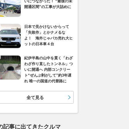
いにつながった！ “最後の未
開通区間”の工事が大詰めに
日本で見かけないからって
「失敗作」とかナメるな
よ！ 海外じゃバカ売れ大ヒ
ットの日本車４台
紀伊半島の山中を貫く「わざ
わざ作り直したトンネル」つ
いに開通へ 内部コンクリー
ト“ぜんぶ剥がして”約3年遅
れ 唯一の国道の代替路に
全て見る
の記事に出てきたクルマ