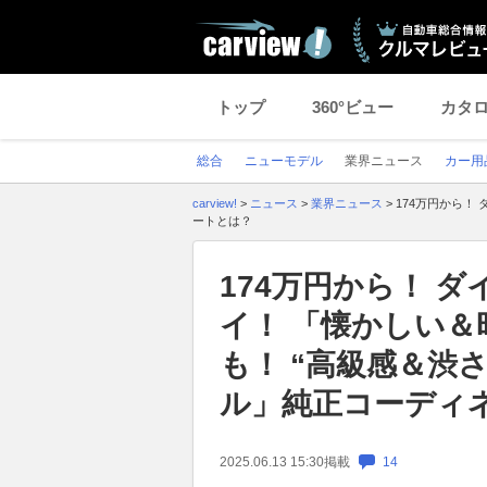
トップ
360°ビュー
カタ
総合
ニューモデル
業界ニュース
カー用
carview!
>
ニュース
>
業界ニュース
>
174万円から！
ートとは？
174万円から！ 
イ！ 「懐かしい
も！ “高級感＆渋
ル」純正コーディ
2025.06.13 15:30
掲載
14