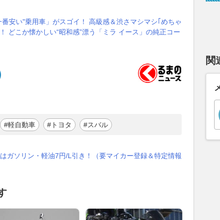
"一番安い"乗用車」がスゴイ！ 高級感＆渋さマシマシ｢めちゃ
！ どこか懐かしい“昭和感”漂う「ミラ イース」の純正コー
関
#軽自動車
#トヨタ
#スバル
はガソリン・軽油7円/L引き！（要マイカー登録＆特定情報
す