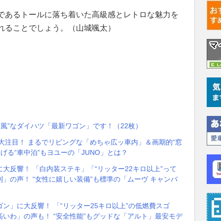
であるトールに落ち着いた高級感とレトロな魅力を
れることでしょう。（山城颯太）
ロ風”なダイハツ「最新ワゴン」です！（22枚）
に大注目！ まるでリビングな「めちゃ広ッ車内」＆画期的“窓
げる“車中泊”もヨユーの「JUNO」とは？
に大反響！ 「白内装ステキ」「“リッター22キロ以上”って
」の声！ “女性に嬉しい装備”も標準の「ムーヴ キャンバ
ゴン」に大反響！ 「“リッター25キロ以上”の低燃費スゴ
いわ」の声も！ “安全性能”もグッドな「アルト」最安モデ