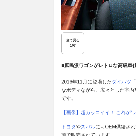
全て見る
1枚
■庶民派ワゴンがレトロな高級車
2016年11月に登場した
ダイハツ
「
なボディながら、広々とした室内
です。
【画像】超カッコイイ！ これが“
トヨタ
や
スバル
にもOEM供給さ
前で販売されています。