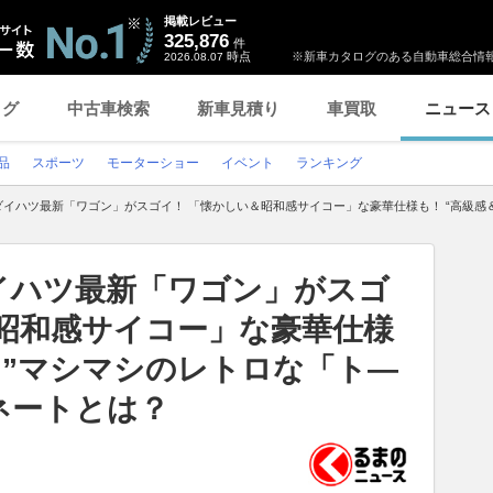
掲載レビュー
325,876
件
時点
※新車カタログのある自動車総合情報
2026.08.07
ログ
中古車検索
新車見積り
車買取
ニュース
品
スポーツ
モーターショー
イベント
ランキング
 ダイハツ最新「ワゴン」がスゴイ！ 「懐かしい＆昭和感サイコー」な豪華仕様も！ “高級
ダイハツ最新「ワゴン」がスゴ
＆昭和感サイコー」な豪華仕様
さ”マシマシのレトロな「ト―
ネートとは？