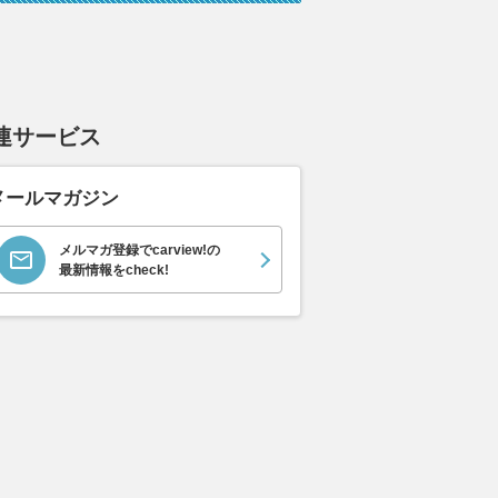
連サービス
メールマガジン
メルマガ登録でcarview!の
最新情報をcheck!