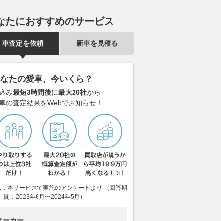
なたにおすすめのサービス
車査定を依頼
新車を見積る
あなたの愛車、今いくら？
込み
最短3時間後
に
最大20社
から
車の査定結果をWebでお知らせ！
1：本サービスで実施のアンケートより （回答期
間：2023年6月〜2024年5月）
メーカー