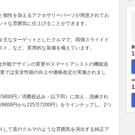
と個性を加えるアクセサリーパーツが用意されてお
ントな雰囲気に仕上げることができます。
を主なターゲットとしたクルマで、両側スライドド
新
スト」など、実用的な装備を備えています。
1
では外観デザインの変更やスマートアシストの機能追
様変更では安全性能の向上や価格改定が実施されまし
中
1
06万5800円／消費税込み・以下同）に加え、洗練され
600円から225万7200円）をラインナップし、2つ
スして昔のクルマのような雰囲気を演出する純正ア