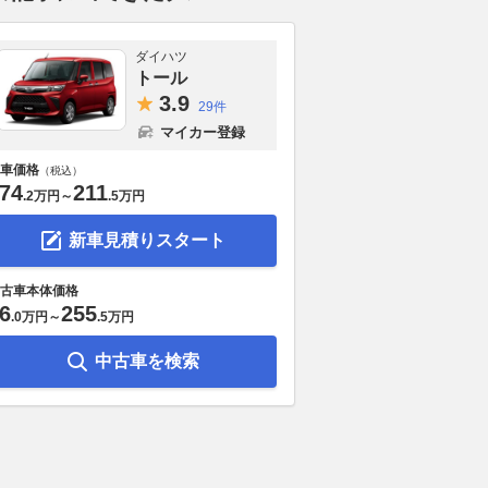
ダイハツ
トール
3.
9
29件
マイカー登録
車価格
（税込）
74
211
.
2万円
～
.
5万円
新車見積りスタート
古車本体価格
6
255
.
0万円
～
.
5万円
中古車を検索