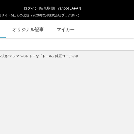
ログイン
[
新規取得
]
Yahoo! JAPAN
サイト5社との比較（2026年2月株式会社プラグ調べ）
オリジナル記事
マイカー
感＆渋さ”マシマシのレトロな「ト―ル」純正コーディネ