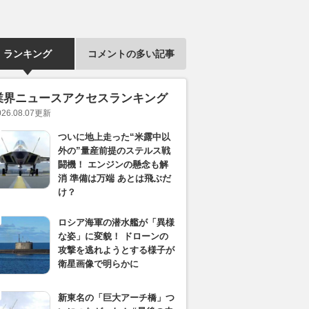
ランキング
コメントの多い記事
業界ニュースアクセスランキング
026.08.07
更新
ついに地上走った“米露中以
外の”量産前提のステルス戦
闘機！ エンジンの懸念も解
消 準備は万端 あとは飛ぶだ
け？
ロシア海軍の潜水艦が「異様
な姿」に変貌！ ドローンの
攻撃を逃れようとする様子が
衛星画像で明らかに
新東名の「巨大アーチ橋」つ