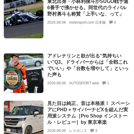
東北出身・小林利徠斗がSUGO戦予選
6番手で沸かせる。同世代のライバル
野村勇斗も称賛「上手いな、って」
2026.08.08
motorsport.com 日本版
0
アドレナリンと欲が出る“気持ちい
い”Q3。ドライバーからは「全戦これ
でいい」や「台数を増やして」といっ
た声も
2026.08.08
AUTOSPORT web
1
見た目は純正、音は本格派！ スペーシ
アにPHD＋サイバーナビXを組んだ実
用派システム［Pro Shop インストー
ル・レビュー］by 東京車楽
2026.08.08
レスポンス
3