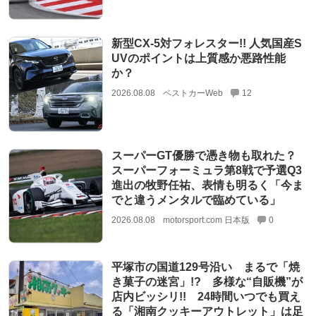
新型CX-5対フォレスター!! 人気国産S
UVのポイントは上質感か悪路性能
か？
2026.08.08
ベストカーWeb
12
スーパーGT優勝で憑き物も取れた？
スーパーフォーミュラ第8戦で予選Q3
進出の牧野任祐、表情も明るく「今ま
でと違うメンタルで臨めている」
2026.08.08
motorsport.com 日本版
0
平塚市の国道129号沿い まるで「焼
き菓子の迷宮」!? 多様な“自販機”が
店内ビッシリ!! 24時間いつでも買え
る「湘南クッキーアウトレット」は足