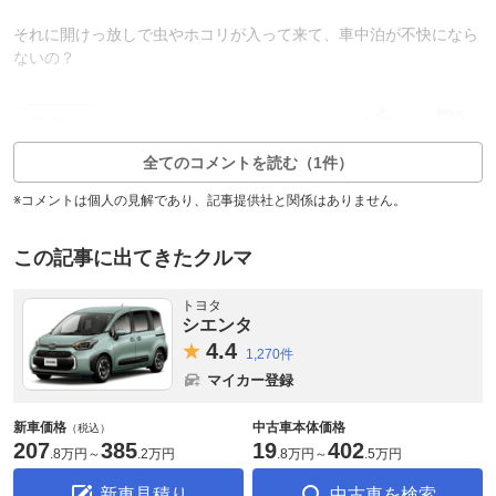
それに開けっ放しで虫やホコリが入って来て、車中泊が不快になら
ないの？
0
0
返信0件
全てのコメントを読む（1件）
※コメントは個人の見解であり、記事提供社と関係はありません。
この記事に出てきたクルマ
トヨタ
シエンタ
4.
4
1,270件
マイカー登録
新車価格
中古車本体価格
（税込）
207
385
19
402
.
8万円
～
.
2万円
.
8万円
～
.
5万円
新車見積り
中古車を検索