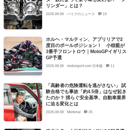
リンダー」とは？
2026.08.08
バイクのニュース
10
ホルヘ・マルティン、アプリリアで2
度目のポールポジション！ 小椋藍が
3番手フロントロウ｜MotoGPイギリス
GP予選
2026.08.08
motorsport.com 日本版
11
「高齢者の危険運転を逃がさない」 試
験合格でも事故「約4.5倍」はなぜ起き
たのか？ 揺らぐ安全基準、自動車業界
に迫る変化とは
2026.08.08
Merkmal
35