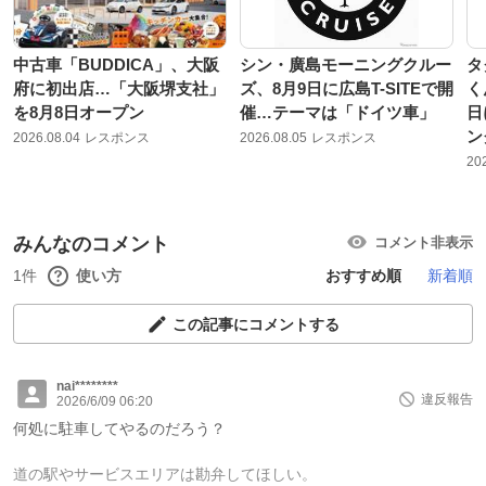
中古車「BUDDICA」、大阪
シン・廣島モーニングクルー
タ
府に初出店…「大阪堺支社」
ズ、8月9日に広島T-SITEで開
く
を8月8日オープン
催…テーマは「ドイツ車」
日
ン
2026.08.04
レスポンス
2026.08.05
レスポンス
20
みんなのコメント
コメント非表示
1件
使い方
おすすめ順
新着順
この記事にコメントする
nai********
違反報告
2026/6/09 06:20
何処に駐車してやるのだろう？
道の駅やサービスエリアは勘弁してほしい。