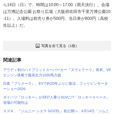
ら14日（日）で、時間は10:00～17:00（雨天決行）。会場
は万博記念公園 お祭り広場（大阪府吹田市千里万博公園10
-11）。入場料は前売り券が500円、当日券が800円（高校
生以上）だ。
写真を全て見る（1枚）
関連記事
アウディ初のハイブリッドスーパーカー『ヌヴォラーリ』発表、V8
エンジン搭載で最高出力1000馬力超
日産『プリメーラ』、EVで約20年ぶりに復活…フィリピンモータ
ーショー2026
ダイハツ『ロッキー』が3列7人乗りSUVに!?「ロッキースペース」
登場の可能性は
スズキ、『ジムニー シエラ GOZEL』初公開へ…6月14日「ジムニ