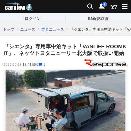
carview!
検索
通知
i
ログイン
ID新規取得
トップ
ニュース
業界ニュース
『シエンタ』専用車中泊キット「VAN
『シエンタ』専用車中泊キット「VANLIFE ROOMK
IT」、ネッツトヨタニューリー北大阪で取扱い開始
2026.06.08 13:41
掲載
1