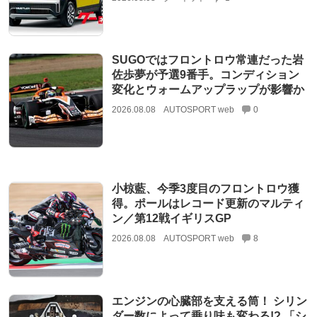
SUGOではフロントロウ常連だった岩
佐歩夢が予選9番手。コンディション
変化とウォームアップラップが影響か
2026.08.08
AUTOSPORT web
0
小椋藍、今季3度目のフロントロウ獲
得。ポールはレコード更新のマルティ
ン／第12戦イギリスGP
2026.08.08
AUTOSPORT web
8
エンジンの心臓部を支える筒！ シリン
ダー数によって乗り味も変わる!? 「シ