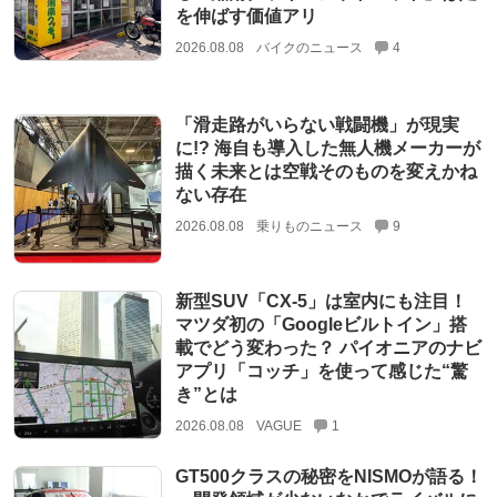
を伸ばす価値アリ
2026.08.08
バイクのニュース
4
「滑走路がいらない戦闘機」が現実
に!? 海自も導入した無人機メーカーが
描く未来とは空戦そのものを変えかね
ない存在
2026.08.08
乗りものニュース
9
新型SUV「CX-5」は室内にも注目！
マツダ初の「Googleビルトイン」搭
載でどう変わった？ パイオニアのナビ
アプリ「コッチ」を使って感じた“驚
き”とは
2026.08.08
VAGUE
1
GT500クラスの秘密をNISMOが語る！