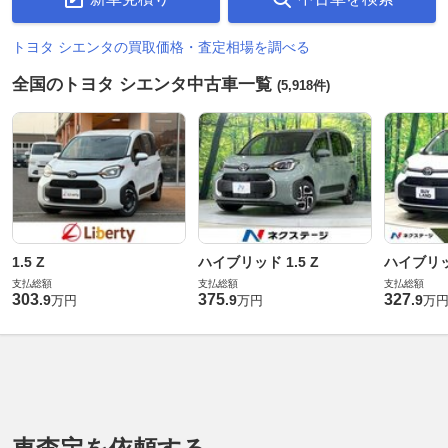
トヨタ シエンタの買取価格・査定相場を調べる
全国のトヨタ シエンタ中古車一覧
(5,918件)
1.5 Z
ハイブリッド 1.5 Z
ハイブリッド
支払総額
支払総額
支払総額
303
375
327
.
9
.
9
.
9
万円
万円
万