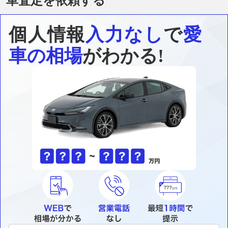
車査定を依頼する
個人情報
入力なし
で
愛
車の相場
がわかる!