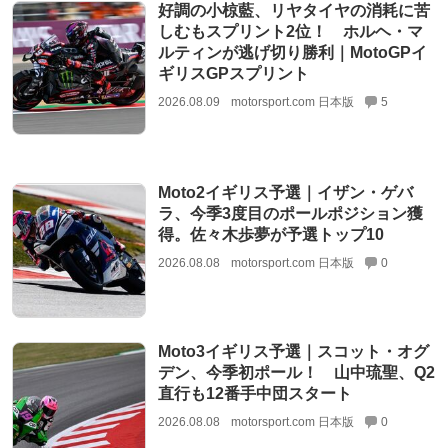
好調の小椋藍、リヤタイヤの消耗に苦
しむもスプリント2位！ ホルヘ・マ
ルティンが逃げ切り勝利｜MotoGPイ
ギリスGPスプリント
2026.08.09
motorsport.com 日本版
5
Moto2イギリス予選｜イザン・ゲバ
ラ、今季3度目のポールポジション獲
得。佐々木歩夢が予選トップ10
2026.08.08
motorsport.com 日本版
0
Moto3イギリス予選｜スコット・オグ
デン、今季初ポール！ 山中琉聖、Q2
直行も12番手中団スタート
2026.08.08
motorsport.com 日本版
0