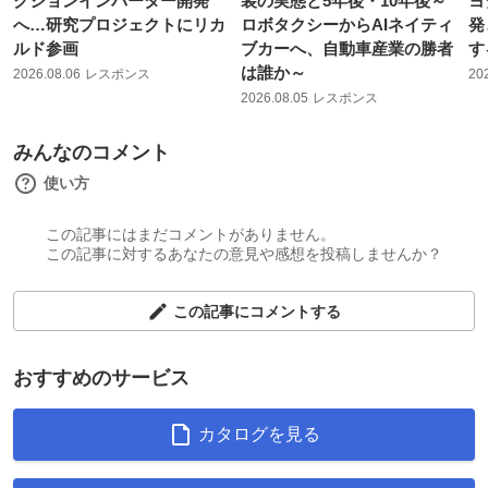
クションインバーター開発
装の実態と5年後・10年後～
ヨ
へ…研究プロジェクトにリカ
ロボタクシーからAIネイティ
発
ルド参画
ブカーへ、自動車産業の勝者
す
は誰か～
2026.08.06
レスポンス
20
2026.08.05
レスポンス
みんなのコメント
使い方
この記事にはまだコメントがありません。
この記事に対するあなたの意見や感想を投稿しませんか？
この記事にコメントする
おすすめのサービス
カタログを見る