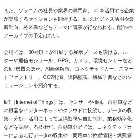
また、ソラコムの社員や業界の専門家、IoTを活用する企業
が登壇するセッションも開催する。IoTのビジネス活用や最
新動向、将来像などをテーマに講演が行なわれる。配信や
アーカイブの予定はない。
会場では、30社以上が出展する展示ブースも設ける。ルー
ターや通信モジュール、GPS、カメラ、環境センサーなど
のIoT機器のほか、AI画像解析、コネクテッドカー、スマー
トファクトリー、CO2削減、遠隔監視、機械学習などのソ
リューションを紹介する。
IoT（Internet of Things）は、センサーや機械、自動車など
の機器をインターネットやクラウドに接続し、データの収
集・分析・活用によって遠隔監視や自動制御、業務効率化
などを実現する技術だ。自動車分野では、コネクテッドカ
ーによる走行データの収集や、商用車の位置情報・燃費管