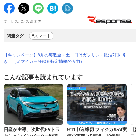
文：レスポンス 高木啓
関連タグ
#スマート
【キャンペーン】8月の毎週金・土・日はガソリン・軽油7円/L引
き！（要マイカー登録＆特定情報の入力）
こんな記事も読まれています
日産が主導、次世代EVトラ
9/11申込締切 フィジカルAI実
【