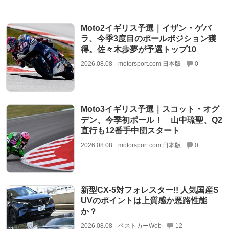
Moto2イギリス予選｜イザン・ゲバ
ラ、今季3度目のポールポジション獲
得。佐々木歩夢が予選トップ10
2026.08.08
motorsport.com 日本版
0
Moto3イギリス予選｜スコット・オグ
デン、今季初ポール！ 山中琉聖、Q2
直行も12番手中団スタート
2026.08.08
motorsport.com 日本版
0
新型CX-5対フォレスター!! 人気国産S
UVのポイントは上質感か悪路性能
か？
2026.08.08
ベストカーWeb
12