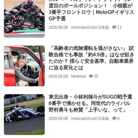
度目のポールポジション！ 小椋藍が
3番手フロントロウ｜MotoGPイギリス
GP予選
2026.08.08
motorsport.com 日本版
11
「高齢者の危険運転を逃がさない」 試
験合格でも事故「約4.5倍」はなぜ起き
たのか？ 揺らぐ安全基準、自動車業界
に迫る変化とは
2026.08.08
Merkmal
35
東北出身・小林利徠斗がSUGO戦予選
6番手で沸かせる。同世代のライバル
野村勇斗も称賛「上手いな、って」
2026.08.08
motorsport.com 日本版
0