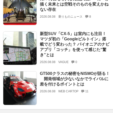
描く未来とは空戦そのものを変えかね
ない存在
2026.08.08
乗りものニュース
8
新型SUV「CX-5」は室内にも注目！
マツダ初の「Googleビルトイン」搭
載でどう変わった？ パイオニアのナビ
アプリ「コッチ」を使って感じた“驚
き”とは
2026.08.08
VAGUE
0
GT500クラスの秘密をNISMOが語る！
開発領域が少ないなかでライバルに
差を付けるポイントとは
2026.08.08
WEB CARTOP
11