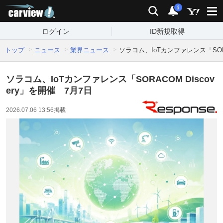
carview!
検索
通知
i
ログイン
ID新規取得
トップ
ニュース
業界ニュース
ソラコム、IoTカンファレンス「SORA
ソラコム、IoTカンファレンス「SORACOM Discov
ery」を開催 7月7日
2026.07.06 13:56
掲載