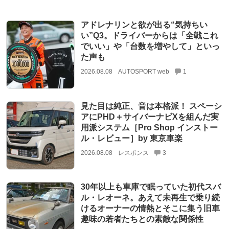
アドレナリンと欲が出る“気持ちい
い”Q3。ドライバーからは「全戦これ
でいい」や「台数を増やして」といっ
た声も
2026.08.08
AUTOSPORT web
1
見た目は純正、音は本格派！ スペーシ
アにPHD＋サイバーナビXを組んだ実
用派システム［Pro Shop インストー
ル・レビュー］by 東京車楽
2026.08.08
レスポンス
3
30年以上も車庫で眠っていた初代スバ
ル・レオーネ。あえて未再生で乗り続
けるオーナーの情熱とそこに集う旧車
趣味の若者たちとの素敵な関係性