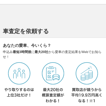
車査定を依頼する
あなたの愛車、今いくら？
申込み
最短3時間後
に
最大20社
から愛車の査定結果をWebでお知ら
せ！