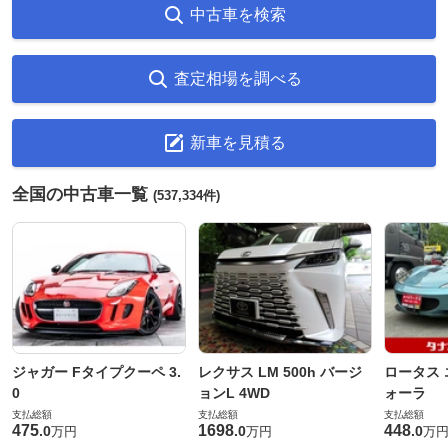
中古車を検索
査定相場を調べる
新車を見積る
全国の中古車一覧
(537,334件)
ジャガー Fタイプクーペ 3.
レクサス LM 500h バージ
ロータス 
0
ョンL 4WD
ォーラ
支払総額
支払総額
支払総額
475
1698
448
.
0
.
0
.
0
万円
万円
万