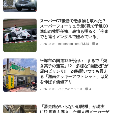
スーパーGT優勝で憑き物も取れた？
スーパーフォーミュラ第8戦で予選Q3
進出の牧野任祐、表情も明るく「今ま
でと違うメンタルで臨めている」
2026.08.08
motorsport.com 日本版
0
平塚市の国道129号沿い まるで「焼
き菓子の迷宮」!? 多様な“自販機”が
店内ビッシリ!! 24時間いつでも買え
る「湘南クッキーアウトレット」は足
を伸ばす価値アリ
2026.08.08
バイクのニュース
4
「滑走路がいらない戦闘機」が現実
に!? 海自も導入した無人機メーカーが