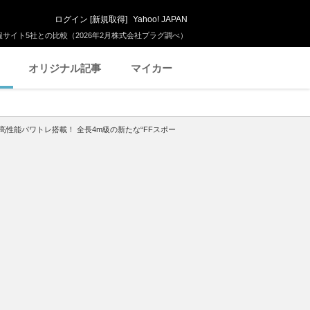
ログイン
[
新規取得
]
Yahoo! JAPAN
サイト5社との比較（2026年2月株式会社プラグ調べ）
オリジナル記事
マイカー
の高性能パワトレ搭載！ 全長4m級の新たな“FFスポー