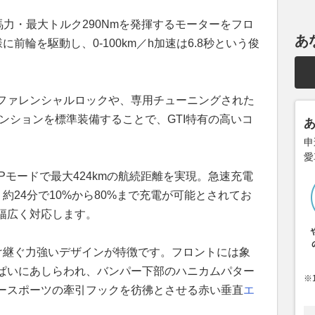
馬力・最大トルク290Nmを発揮するモーターをフロ
あ
前輪を駆動し、0-100km／h加速は6.8秒という俊
ファレンシャルロックや、専用チューニングされた
ンションを標準装備することで、GTI特有の高いコ
申
愛
TPモードで最大424kmの航続距離を実現。急速充電
、約24分で10%から80%まで充電が可能とされてお
幅広く対応します。
受け継ぐ力強いデザインが特徴です。フロントには象
ぱいにあしらわれ、バンパー下部のハニカムパター
※
ースポーツの牽引フックを彷彿とさせる赤い垂直
エ