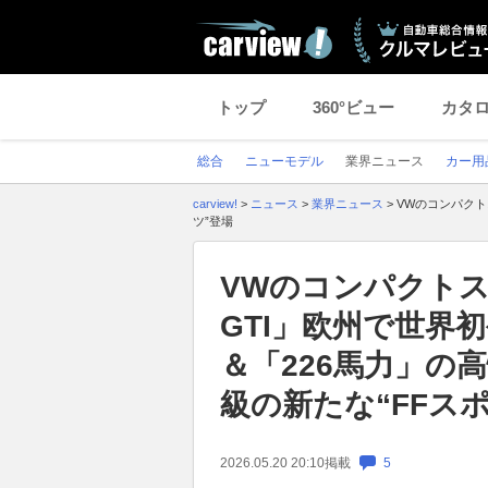
トップ
360°ビュー
カタ
総合
ニューモデル
業界ニュース
カー用
carview!
>
ニュース
>
業界ニュース
>
VWのコンパクト
ツ”登場
VWのコンパクトス
GTI」欧州で世界
＆「226馬力」の
級の新たな“FFス
2026.05.20 20:10
掲載
5