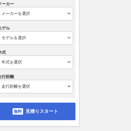
メーカー
モデル
年式
走行距離
見積りスタート