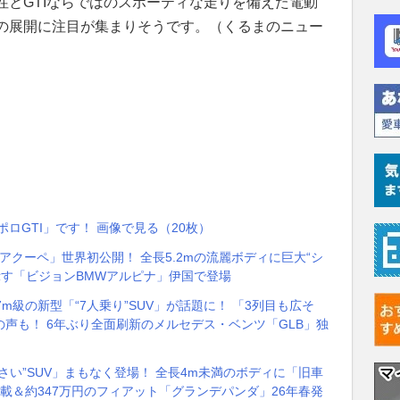
性とGTIならではのスポーティな走りを備えた電動
の展開に注目が集まりそうです。（くるまのニュー
ポロGTI」です！ 画像で見る（20枚）
ドアクーペ」世界初公開！ 全長5.2mの流麗ボディに巨大“シ
示す「ビジョンBMWアルピナ」伊国で登場
.7m級の新型「“7人乗り”SUV」が話題に！ 「3列目も広そ
声も！ 6年ぶり全面刷新のメルセデス・ベンツ「GLB」独
い”SUV」まもなく登場！ 全長4m未満のボディに「旧車
」搭載＆約347万円のフィアット「グランデパンダ」26年春発