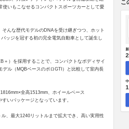
こ
常使いもこなせるコンパクトスポーツカーとして愛
Iは、そんな歴代モデルのDNAを受け継ぎつつ、ホット
I」バッジを冠する初の完全電気自動車として誕生し
新
2
EB＋）を採用することで、コンパクトなボディサイ
デル（MQBベースのポロGTI）と比較して室内長
中
1
1816mm×全高1513mm、ホイールベース
いやすいパッケージとなっています。
トル、最大1240リットルまで拡大でき、高い実用性