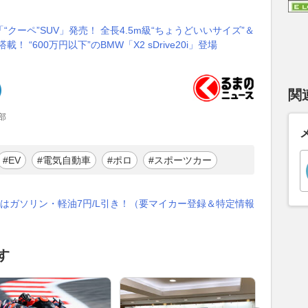
クーペ”SUV」発売！ 全長4.5m級“ちょうどいいサイズ”＆
 “600万円以下”のBMW「X2 sDrive20i」登場
関
部
#EV
#電気自動車
#ポロ
#スポーツカー
はガソリン・軽油7円/L引き！（要マイカー登録＆特定情報
す