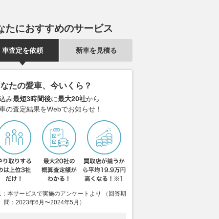
なたにおすすめのサービス
車査定を依頼
新車を見積る
あなたの愛車、今いくら？
込み
最短3時間後
に
最大20社
から
車の査定結果をWebでお知らせ！
1：本サービスで実施のアンケートより （回答期
間：2023年6月〜2024年5月）