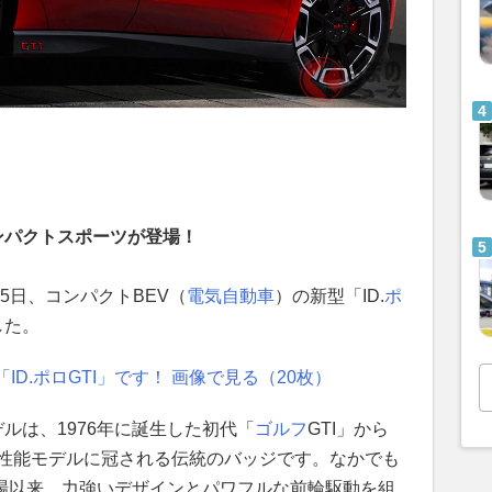
ンパクトスポーツが登場！
月15日、コンパクトBEV（
電気自動車
）の新型「ID.
ポ
した。
D.ポロGTI」です！ 画像で見る（20枚）
デルは、1976年に誕生した初代「
ゴルフ
GTI」から
高性能モデルに冠される伝統のバッジです。なかでも
代登場以来、力強いデザインとパワフルな前輪駆動を組