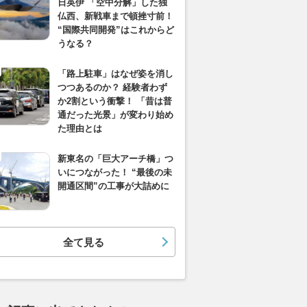
日英伊 「空中分解」した独
仏西、新戦車まで頓挫寸前！
“国際共同開発”はこれからど
うなる？
「路上駐車」はなぜ姿を消し
つつあるのか？ 経験者わず
か2割という衝撃！ 「昔は普
通だった光景」が変わり始め
た理由とは
新東名の「巨大アーチ橋」つ
いにつながった！ “最後の未
開通区間”の工事が大詰めに
全て見る