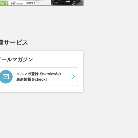
連サービス
メールマガジン
メルマガ登録でcarview!の
最新情報をcheck!