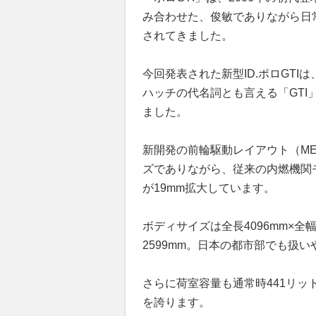
み合わせた、俊敏でありながら日
されてきました。
今回発表された新型ID.ポロGT
ハッチの代名詞とも言える「GT
ました。
新開発の前輪駆動レイアウト（M
ズでありながら、従来の内燃機関モ
が19mm拡大しています。
ボディサイズは全長4096mm×全幅
2599mm。日本の都市部でも扱
さらに荷室容量も通常時441リッ
を誇ります。