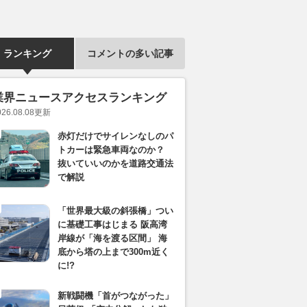
ランキング
コメントの多い記事
業界ニュースアクセスランキング
026.08.08
更新
赤灯だけでサイレンなしのパ
トカーは緊急車両なのか？
抜いていいのかを道路交通法
で解説
「世界最大級の斜張橋」つい
に基礎工事はじまる 阪高湾
岸線が「海を渡る区間」 海
底から塔の上まで300m近く
に!?
新戦闘機「首がつながった」