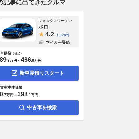
の記事に出てきたクルマ
フォルクスワーゲン
ポロ
4.
2
1,028件
マイカー登録
車価格
（税込）
89
466
.
8万円
～
.
9万円
新車見積りスタート
古車本体価格
0
398
.
7万円
～
.
0万円
中古車を検索