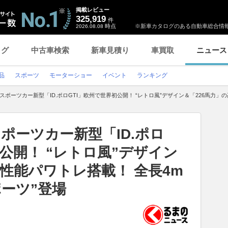
掲載レビュー
325,919
件
時点
※新車カタログのある自動車総合情報
2026.08.08
ログ
中古車検索
新車見積り
車買取
ニュース
品
スポーツ
モーターショー
イベント
ランキング
スポーツカー新型「ID.ポロGTI」欧州で世界初公開！ “レトロ風”デザイン＆「226馬力」
ポーツカー新型「ID.ポロ
初公開！ “レトロ風”デザイン
高性能パワトレ搭載！ 全長4m
ポーツ”登場