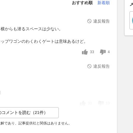
おすすめ順
新着順
違反報告
も横からも潜るスペースは少ない。
。
テップワゴンのわくわくゲートは意味あるけど。
33
4
違反報告
利
31
10
のコメントを読む（21件）
見解であり、記事提供社と関係はありません。