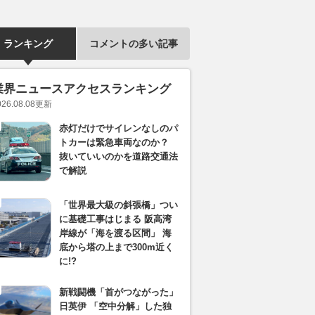
ランキング
コメントの多い記事
業界ニュースアクセスランキング
026.08.08
更新
赤灯だけでサイレンなしのパ
トカーは緊急車両なのか？
抜いていいのかを道路交通法
で解説
「世界最大級の斜張橋」つい
に基礎工事はじまる 阪高湾
岸線が「海を渡る区間」 海
底から塔の上まで300m近く
に!?
新戦闘機「首がつながった」
日英伊 「空中分解」した独