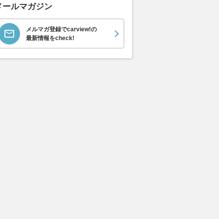
メールマガジン
メルマガ登録でcarview!の
最新情報をcheck!