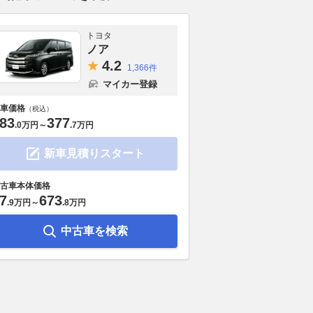
トヨタ
ノア
4.
2
1,366件
マイカー登録
車価格
（税込）
83
377
.
0万円
～
.
7万円
新車見積りスタート
古車本体価格
7
673
.
9万円
～
.
8万円
中古車を検索