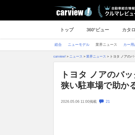
トップ
360°ビュー
カタ
総合
ニューモデル
業界ニュース
カー用
carview!
>
ニュース
>
業界ニュース
>
トヨタ ノアの
トヨタ ノアのバ
狭い駐車場で助か
2026.05.06 11:00
掲載
21