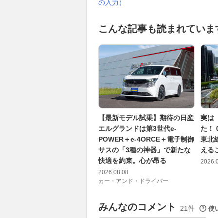
の入力）
こんな記事も読まれていま
【最新モデル試乗】期待の日産
実は
エルグランドは第3世代e-
た！
POWER＋e-4ORCE＋電子制御
東北
サスの「3種の神器」で新たな
える
快適を約束。心が昂る
2026.
2026.08.08
カー・アンド・ドライバー
みんなのコメント
21件
使