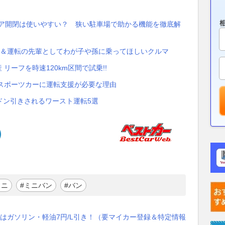
ドア開閉は使いやすい？ 狭い駐車場で助かる機能を徹底解
生＆運転の先輩としてわが子や孫に乗ってほしいクルマ
リーフを時速120km区間で試乗!!
 スポーツカーに運転支援が必要な理由
ドン引きされるワースト運転5選
ミニ
#ミニバン
#バン
はガソリン・軽油7円/L引き！（要マイカー登録＆特定情報