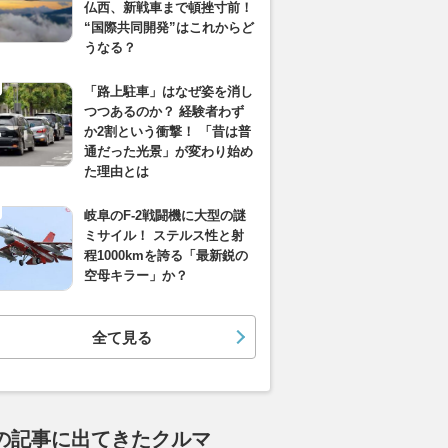
仏西、新戦車まで頓挫寸前！
“国際共同開発”はこれからど
うなる？
「路上駐車」はなぜ姿を消し
つつあるのか？ 経験者わず
か2割という衝撃！ 「昔は普
通だった光景」が変わり始め
た理由とは
岐阜のF-2戦闘機に大型の謎
ミサイル！ ステルス性と射
程1000kmを誇る「最新鋭の
空母キラー」か？
全て見る
の記事に出てきたクルマ