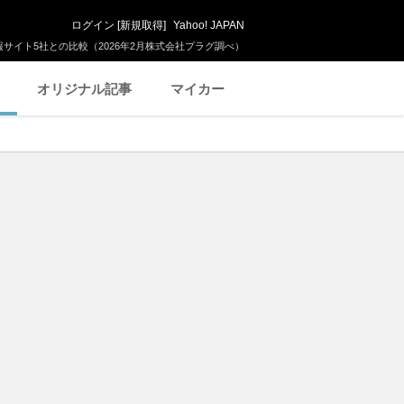
ログイン
[
新規取得
]
Yahoo! JAPAN
サイト5社との比較（2026年2月株式会社プラグ調べ）
オリジナル記事
マイカー