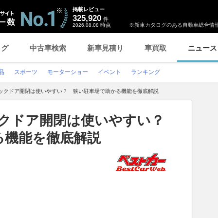
掲載レビュー
325,920
件
時点
※新車カタログのある自動車総合情報
2026.08.08
ログ
中古車検索
新車見積り
車買取
ニュース
品
スポーツ
モーターショー
イベント
ランキング
バックドア開閉は使いやすい？ 狭い駐車場で助かる機能を徹底解説
ックドア開閉は使いやすい？
る機能を徹底解説