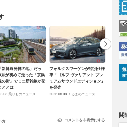
す
「新幹線発祥の地」だっ
フォルクスワーゲンが特別仕様
【見逃し
 0系が初めて走った「京浜
車「ゴルフ ヴァリアント プレ
売から20
線の街」でミニ新幹線が伝
ミアムサウンドエディション」
プレまで!
こととは
を発売
の7月注
08.08
乗りものニュース
2026.08.08
くるまのニュース
2026.08.08
関
コメントを非表示にする
い方