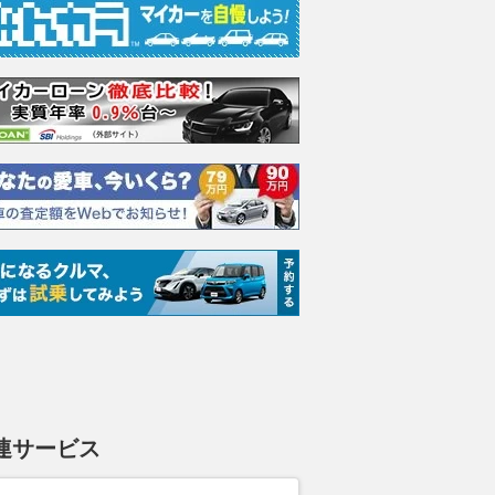
厳禁】漆黒の4気筒発
「これは本当に勘弁してほし
充電できるプ
0馬力ハブステアイン
い……」日常のドライブで誰も
境車として一
 カワサキファン必見
が一度は遭遇する身勝手な運転
か。BEVへの
目ニュースまとめ
の典型例！
たプリウスPH
新車】
WEBヤングマシン
2026.08.08
ベストカーWeb
2026.08.08
We
連サービス