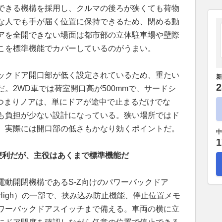
できる機構を採用し、クルマの後ろが狭くても荷物
な人でも手が届く位置に保持できるため、閉める動
アを全開できない場面は都市部の立体駐車場や壁際
こを標準機能でカバーしているのがうまい。
ックドア開口部が低く設定されているため、重たい
新
2
。2WD車では荷室開口高が500mmで、サードシ
。つまりノアは、単にドアが途中で止まるだけでな
も負担が少ない設計になっている。狭い場所ではド
、実際には開口部の低さもかなり効くポイントだ。
中
1
便利だが、主役はあくまで標準機能だ
電動開閉機構であるS-Z向けのパワーバックドア
igh）の一部で、挟み込み防止機能、停止位置メモ
ワーバックドアスイッチまで備える。車両の横に立