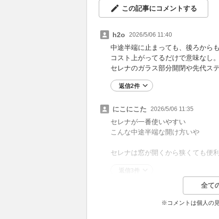
この記事にコメントする
h2o
2026/5/06 11:40
中途半端に止まっても、後ろから
コスト上がってるだけで意味なし
セレナのガラス部分開閉や先代ス
返信2件
にこにこた
2026/5/06 11:35
セレナが一番使いやすい
こんな中途半端な開け方いや
セレナは窓が開くから狭くても便
返信3件
全て
※コメントは個人の