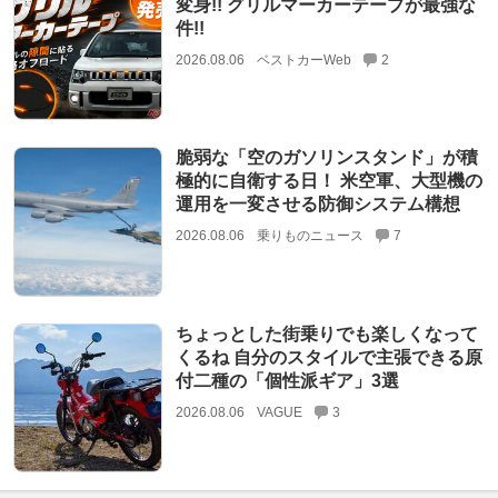
変身!! グリルマーカーテープが最強な
件!!
2026.08.06
ベストカーWeb
2
脆弱な「空のガソリンスタンド」が積
極的に自衛する日！ 米空軍、大型機の
運用を一変させる防御システム構想
2026.08.06
乗りものニュース
7
ちょっとした街乗りでも楽しくなって
くるね 自分のスタイルで主張できる原
付二種の「個性派ギア」3選
2026.08.06
VAGUE
3