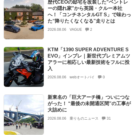
歴代CEOの邸宅を改装した“ベントレ
ーの隠れ家”から英国・クルー本社
へ！「コンチネンタルGT S」で味わっ
た“降りたくなくなる”走りとは
2026.08.06
VAGUE
2
KTM「1390 SUPER ADVENTURE S
EVO」インプレ｜新世代プレミアムツ
アラーに相応しい最新技術をフルに投
入
2026.08.06
webオートバイ
0
新東名の「巨大アーチ橋」ついにつな
がった！ “最後の未開通区間”の工事が
大詰めに
2026.08.06
乗りものニュース
31