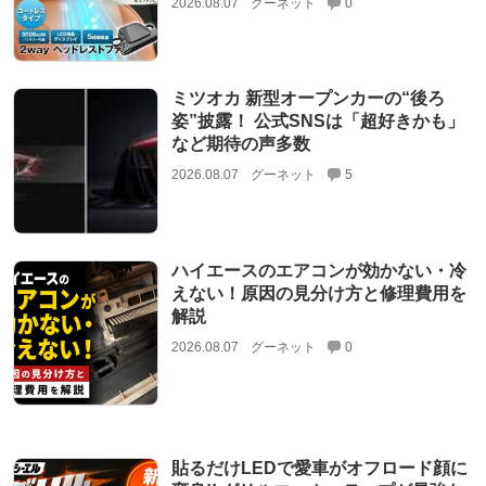
2026.08.07
グーネット
0
ミツオカ 新型オープンカーの“後ろ
姿”披露！ 公式SNSは「超好きかも」
など期待の声多数
2026.08.07
グーネット
5
ハイエースのエアコンが効かない・冷
えない！原因の見分け方と修理費用を
解説
2026.08.07
グーネット
0
貼るだけLEDで愛車がオフロード顔に