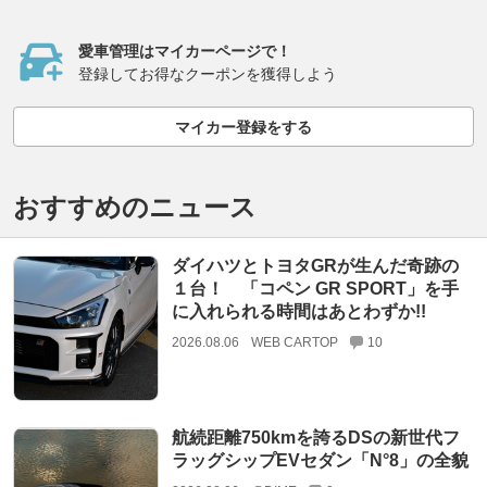
愛車管理はマイカーページで！
登録してお得なクーポンを獲得しよう
マイカー登録をする
おすすめのニュース
ダイハツとトヨタGRが生んだ奇跡の
１台！ 「コペン GR SPORT」を手
に入れられる時間はあとわずか!!
2026.08.06
WEB CARTOP
10
航続距離750kmを誇るDSの新世代フ
ラッグシップEVセダン「N°8」の全貌