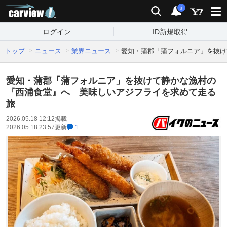
carview!
検索
通知
i
ログイン
ID新規取得
トップ
ニュース
業界ニュース
愛知・蒲郡「蒲フォルニア」を抜け
愛知・蒲郡「蒲フォルニア」を抜けて静かな漁村の
『西浦食堂』へ 美味しいアジフライを求めて走る
旅
2026.05.18 12:12
掲載
2026.05.18 23:57
更新
1