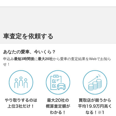
車査定を依頼する
あなたの愛車、今いくら？
申込み
最短3時間後
に
最大20社
から愛車の査定結果をWebでお知ら
せ！