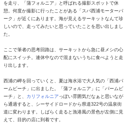
を走り、「蒲フォルニア」と呼ばれる撮影スポットで休
憩。何度か撮影に行ったことがある「スパ西浦モーターパ
ーク」が近くにあります。海が見えるサーキットなんて珍
しいので、走ってみたいと思っていたことを思い出しまし
た。
ここで筆者の思考回路は、サーキットから急に昼メシの心
配にスイッチ。連休中なので混まないうちに食べようと走
り出します。
西浦の岬を回っていくと、夏は海水浴で大人気の「西浦パ
ームビーチ」に出ました。「蒲フォルニア」に「パームビ
ーチ」と、
カリフォルニア
っぽい雰囲気だなぁと思いなが
ら通過すると、シーサイドロードから県道322号の温泉街
道に変わります。しばらく走ると漁港風の景色が左側に見
えて、目的の店に到着です。