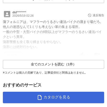
dtd********
違反報告
2026/5/19 02:26
蒲フォルニアは、マフラーのうるさい違法バイクの溜まり場だろ。
他人の迷惑なんて1ミリも考えない輩の集まる場所。
一般の中型・大型バイクの8割以上がマフラーのうるさい違法バイ
クという異常。
蒲郡警察も全く取り締まりをやらない。
蒲郡には絶対行かない。
1
6
返信0件
全てのコメントを読む（1件）
※コメントは個人の見解であり、記事提供社と関係はありません。
おすすめのサービス
カタログを見る