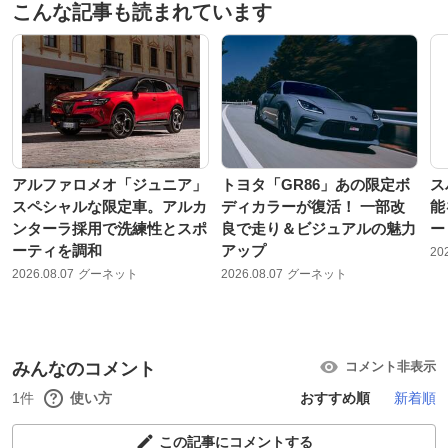
こんな記事も読まれています
アルファロメオ「ジュニア」
トヨタ「GR86」あの限定ボ
ス
スペシャルな限定車。アルカ
ディカラーが復活！ 一部改
能
ンターラ採用で洗練性とスポ
良で走り＆ビジュアルの魅力
ー
ーティを調和
アップ
20
2026.08.07
グーネット
2026.08.07
グーネット
みんなのコメント
コメント非表示
1件
使い方
おすすめ順
新着順
この記事にコメントする