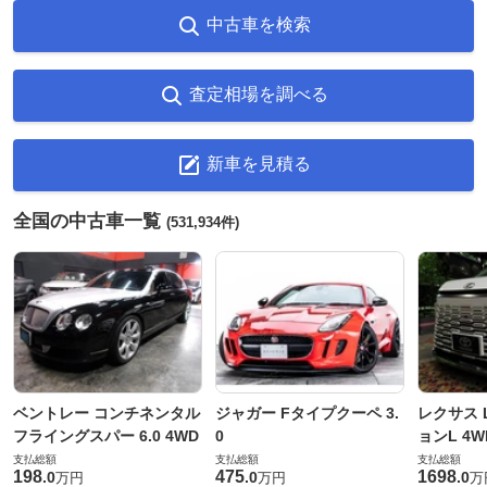
中古車を検索
査定相場を調べる
新車を見積る
全国の中古車一覧
(531,934件)
ベントレー コンチネンタル
ジャガー Fタイプクーペ 3.
レクサス L
フライングスパー 6.0 4WD
0
ョンL 4W
支払総額
支払総額
支払総額
198
475
1698
.
0
.
0
.
0
万円
万円
万