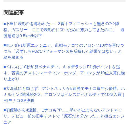
関連記事
■不当に表彰台を奪われた……3番手フィニッシュも無念の7位降
格。ガスリー「ここで表彰台に立つために努力してきたのに」 速
度超過は0.5km/h以下
■ホンダF1折原エンジニア、乱戦モナコでのアロンソ10位を喜びつ
つも「必ずしもPUのパフォーマンスを反映した結果ではない」と
緒を締める
■ペレスに10秒加算ペナルティ。キャデラックF1初ポイントを逃
す。苦境のアストンマーティン・ホンダ、アロンソが10位入賞に繰
り上がり
■大混乱にも動じず、アントネッリが5連勝でモナコ最年少優勝。ハ
ミルトン2戦連続2位。アロンソはペレスにペナルティで10位入賞｜
F1モナコGP決勝
■初優勝から4連勝、モナコもPP……勢いが止まらないアントネッ
リ。デビュー前の旧車テストで「原石だと分かった」と担当エンジ
ニア