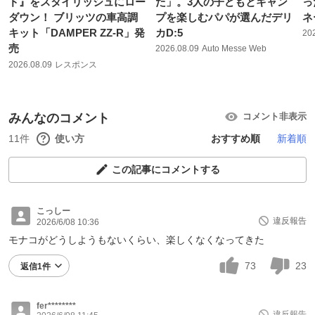
ド』をスタイリッシュにロー
た」。3人の子どもとキャン
っ
ダウン！ ブリッツの車高調
プを楽しむパパが選んだデリ
ネ
キット「DAMPER ZZ-R」発
カD:5
20
売
2026.08.09
Auto Messe Web
2026.08.09
レスポンス
みんなのコメント
コメント非表示
11件
使い方
おすすめ順
新着順
この記事にコメントする
こっしー
違反報告
2026/6/08 10:36
モナコがどうしようもないくらい、楽しくなくなってきた
73
23
返信1件
fer********
違反報告