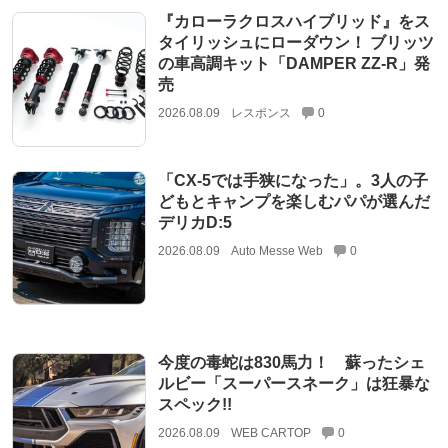
『カローラクロスハイブリッド』をス
タイリッシュにローダウン！ ブリッツ
の車高調キット「DAMPER ZZ-R」発
売
2026.08.09
レスポンス
0
「CX-5では手狭になった」。3人の子
どもとキャンプを楽しむパパが選んだ
デリカD:5
2026.08.09
Auto Messe Web
0
今度の毒蛇は830馬力！ 蘇ったシェ
ルビー「スーパースネーク」は狂暴な
スペック!!
2026.08.09
WEB CARTOP
0