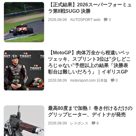
【正式結果】2026スーパーフォーミュ
ラ第8戦SUGO 決勝
2026.08.09
AUTOSPORT web
3
【MotoGP】肉体万全から程遠いベッ
ツェッキ、スプリント3位は”少しどこ
ろじゃない”予想以上の結果「決勝表
彰台は難しいだろう」｜イギリスGP
2026.08.09
motorsport.com 日本版
0
最高80度まで加熱！ 巻き付けるだけの
グリップヒーター、デイトナが発売
2026.08.09
レスポンス
8