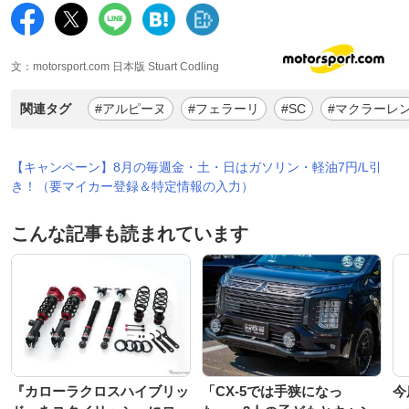
文：motorsport.com 日本版 Stuart Codling
関連タグ
#アルピーヌ
#フェラーリ
#SC
#マクラーレ
【キャンペーン】8月の毎週金・土・日はガソリン・軽油7円/L引
き！（要マイカー登録＆特定情報の入力）
こんな記事も読まれています
『カローラクロスハイブリッ
「CX-5では手狭になっ
今