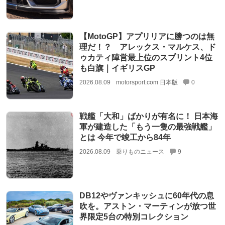
【MotoGP】アプリリアに勝つのは無
理だ！？ アレックス・マルケス、ド
ゥカティ陣営最上位のスプリント4位
も白旗｜イギリスGP
2026.08.09
motorsport.com 日本版
0
戦艦「大和」ばかりが有名に！ 日本海
軍が建造した「もう一隻の最強戦艦」
とは 今年で竣工から84年
2026.08.09
乗りものニュース
9
DB12やヴァンキッシュに60年代の息
吹を。アストン・マーティンが放つ世
界限定5台の特別コレクション