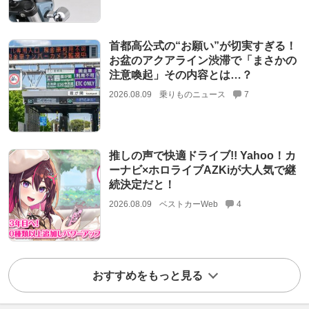
首都高公式の“お願い”が切実すぎる！
お盆のアクアライン渋滞で「まさかの
注意喚起」その内容とは…？
2026.08.09
乗りものニュース
7
推しの声で快適ドライブ!! Yahoo！カ
ーナビ×ホロライブAZKiが大人気で継
続決定だと！
2026.08.09
ベストカーWeb
4
おすすめをもっと見る