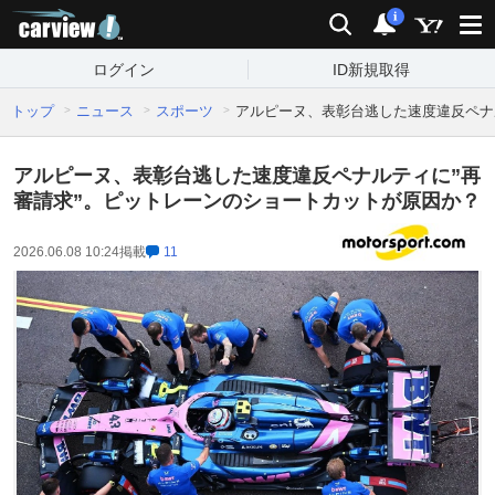
carview!
検索
通知
i
ログイン
ID新規取得
トップ
ニュース
スポーツ
アルピーヌ、表彰台逃した速度違反ペナ
アルピーヌ、表彰台逃した速度違反ペナルティに”再
審請求”。ピットレーンのショートカットが原因か？
2026.06.08 10:24
掲載
11