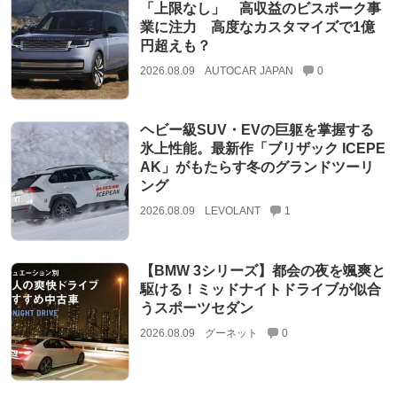
「上限なし」 高収益のビスポーク事
業に注力 高度なカスタマイズで1億
円超えも？
2026.08.09
AUTOCAR JAPAN
0
ヘビー級SUV・EVの巨躯を掌握する
氷上性能。最新作「ブリザック ICEPE
AK」がもたらす冬のグランドツーリ
ング
2026.08.09
LEVOLANT
1
【BMW 3シリーズ】都会の夜を颯爽と
駆ける！ミッドナイトドライブが似合
うスポーツセダン
2026.08.09
グーネット
0