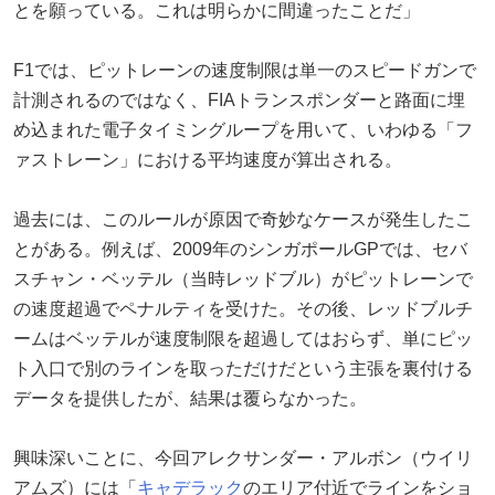
とを願っている。これは明らかに間違ったことだ」
F1では、ピットレーンの速度制限は単一のスピードガンで
計測されるのではなく、FIAトランスポンダーと路面に埋
め込まれた電子タイミングループを用いて、いわゆる「フ
ァストレーン」における平均速度が算出される。
過去には、このルールが原因で奇妙なケースが発生したこ
とがある。例えば、2009年のシンガポールGPでは、セバ
スチャン・ベッテル（当時レッドブル）がピットレーンで
の速度超過でペナルティを受けた。その後、レッドブルチ
ームはベッテルが速度制限を超過してはおらず、単にピッ
ト入口で別のラインを取っただけだという主張を裏付ける
データを提供したが、結果は覆らなかった。
興味深いことに、今回アレクサンダー・アルボン（ウイリ
アムズ）には「
キャデラック
のエリア付近でラインをショ