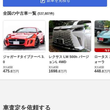
新車を見積る
全国の中古車一覧
(537,807件)
ジャガー Fタイプクーペ 3.
レクサス LM 500h バージ
ロータス 
0
ョンL 4WD
ォーラ
支払総額
支払総額
支払総額
475
1698
448
.
0
.
0
.
0
万円
万円
万
車査定を依頼する