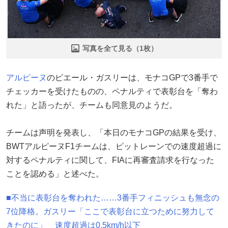
写真を全て見る（1枚）
アルピーヌ
のピエール・ガスリーは、モナコGPで3番手で
チェッカーを受けたものの、ペナルティで表彰台を「奪わ
れた」と語ったが、チームも同意見のようだ。
チームは声明を発表し、「本日のモナコGPの結果を受け、
BWTアルピーヌF1チームは、ピットレーンでの速度超過に
対するペナルティに関して、FIAに再審査請求を行なった
ことを認める」と述べた。
■不当に表彰台を奪われた……3番手フィニッシュも無念の
7位降格。ガスリー「ここで表彰台に立つために努力して
きたのに」 速度超過は0.5km/h以下