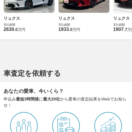
リュクス
リュクス
リュクス
支払総額
支払総額
支払総額
2630
1933
1907
.
0
.
0
.
7
万円
万円
万
車査定を依頼する
あなたの愛車、今いくら？
申込み
最短3時間後
に
最大20社
から愛車の査定結果をWebでお知ら
せ！