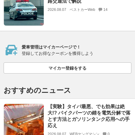
路交通法で解説
2026.08.07
ベストカーWeb
14
愛車管理はマイカーページで！
登録してお得なクーポンを獲得しよう
マイカー登録をする
おすすめのニュース
【実験】タイパ最悪、でも効果は絶
大!? バイクパーツの錆を電気分解で落
とす方法とガソリンタンク応用への手
応え
2026.08.07
WEBヤングマシン
0