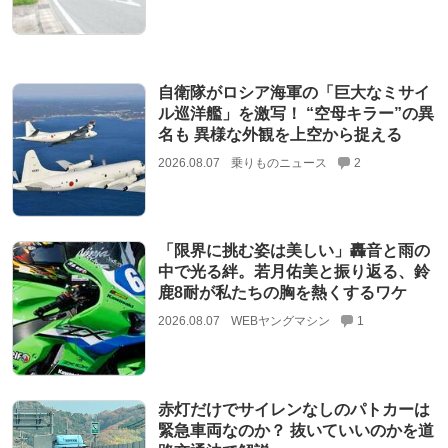
自衛隊がロシア海軍の「巨大なミサイ
ル巡洋艦」を激写！ “空母キラー”の異
名も 異様な外観を上空から捉える
2026.08.07
乗りものニュース
2
「限界に挑む姿は美しい」轟音と雨の
中で光る絆。若月佑美と振り返る、鈴
鹿8耐が私たちの胸を熱くするワケ
2026.08.07
WEBヤングマシン
1
赤灯だけでサイレンなしのパトカーは
緊急車両なのか？ 抜いていいのかを道