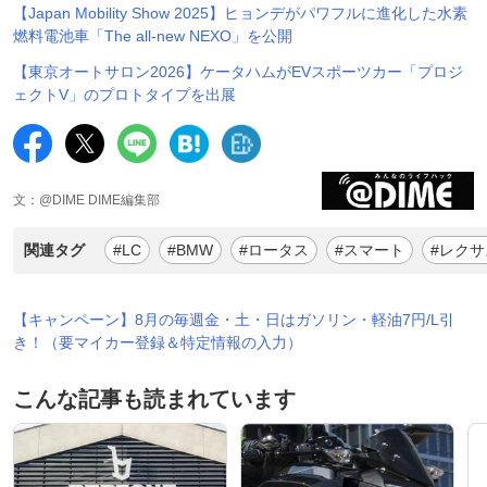
【Japan Mobility Show 2025】ヒョンデがパワフルに進化した水素
燃料電池車「The all-new NEXO」を公開
【東京オートサロン2026】ケータハムがEVスポーツカー「プロジ
ェクトV」のプロトタイプを出展
文：@DIME DIME編集部
関連タグ
#LC
#BMW
#ロータス
#スマート
#レクサ
【キャンペーン】8月の毎週金・土・日はガソリン・軽油7円/L引
き！（要マイカー登録＆特定情報の入力）
こんな記事も読まれています