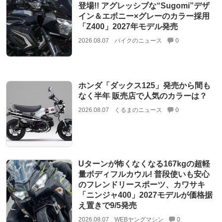
登場!! アグレッシブな“Sugomi”デザ
イン＆エボニー×グレーのカラー採用
「Z400」2027年モデル発売
2026.08.07
バイクのニュース
0
ホンダ「ダックス125」発売から間も
なく半年 販売店で人気のカラーは？
2026.08.07
くるまのニュース
0
Uターンが怖くなくなる167kgの超軽
量ボディフルカウル! 普段使いも安心
のフレンドリースポーツ、カワサキ
「ニンジャ400」2027モデルが価格据
え置きで9/5発売
2026.08.07
WEBヤングマシン
0