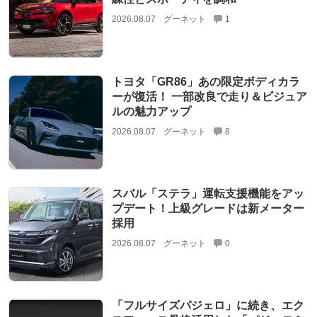
2026.08.07
グーネット
1
トヨタ「GR86」あの限定ボディカラ
ーが復活！ 一部改良で走り＆ビジュア
ルの魅力アップ
2026.08.07
グーネット
8
スバル「ステラ」運転支援機能をアッ
プデート！上級グレードは新メーター
採用
2026.08.07
グーネット
0
「フルサイズパジェロ」に続き、エク