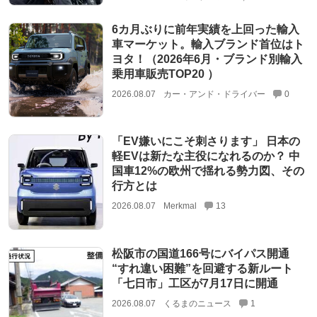
6カ月ぶりに前年実績を上回った輸入
車マーケット。輸入ブランド首位はト
ヨタ！（2026年6月・ブランド別輸入
乗用車販売TOP20 ）
2026.08.07
カー・アンド・ドライバー
0
「EV嫌いにこそ刺さります」 日本の
軽EVは新たな主役になれるのか？ 中
国車12%の欧州で揺れる勢力図、その
行方とは
2026.08.07
Merkmal
13
松阪市の国道166号にバイパス開通
“すれ違い困難”を回避する新ルート
「七日市」工区が7月17日に開通
2026.08.07
くるまのニュース
1