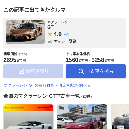
この記事に出てきたクルマ
マクラーレン
GT
4.
0
4件
マイカー登録
新車価格
中古車本体価格
（税込）
2695
1560
3258
.
0万円
.
0万円
～
.
0万円
新車見積り
中古車を検索
マクラーレン GTの買取価格・査定相場を調べる
全国のマクラーレン GT中古車一覧
(29件)