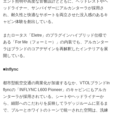
エント照明や高度な音響設計とともに、ヘッドレストやヘ
ッドライナー、サンバイザーにアルカンターラが採用さ
れ、耐久性と快適なサポートを両立させた没入感のあるキ
ャビン体験を創出している。
またロータス「Eletre」のプラグインハイブリッド仕様で
ある「For Me（フォーミー）」の内装でも、アルカンター
ラはブランドのコアデザインを再解釈したインテリアを展
開している。
■Inflync
都市型航空交通の商業化が加速するなか、VTOLブランドIn
flyncの「INFLYNC L600 Pioneer」のキャビンにもアルカ
ンターラが採用されている。シートやヘッドライナーか
ら、細部へのこだわりを反映してラゲッジルームに至るま
で、ブルーとホワイトのトーンで統一された空間は、洗練