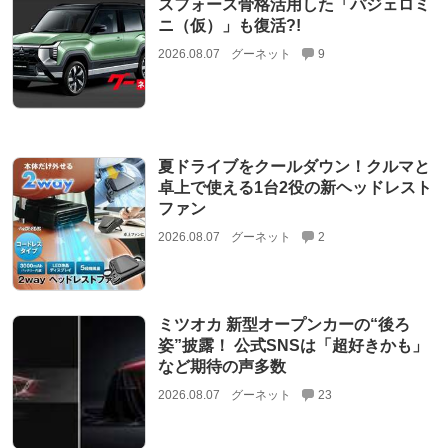
スフォース骨格活用した「パジェロミ
ニ（仮）」も復活?!
2026.08.07
グーネット
9
夏ドライブをクールダウン！クルマと
卓上で使える1台2役の新ヘッドレスト
ファン
2026.08.07
グーネット
2
ミツオカ 新型オープンカーの“後ろ
姿”披露！ 公式SNSは「超好きかも」
など期待の声多数
2026.08.07
グーネット
23