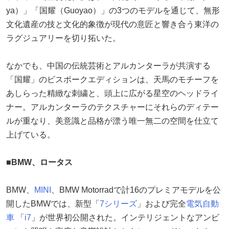
ya）」「国耀（Guoyao）」の3つのモデルを通じて、無形
文化遺産の技と文化的象徴が現代の意匠と響き合う東洋の
ラグジュアリーを切り拓いた。
なかでも、中国の伝統芸術とアルカンターラが共演する
「国耀」のビスポークエディションは、天馬のモチーフを
あしらった精緻な刺繍と、頭上に広がる星空のヘッドライ
ナー。アルカンターラのテクスチャーにそれらのディテー
ルが重なり、美意識と品格が漂う唯一無二の空間を仕立て
上げている。
■BMW、ロータス
BMW、
MINI
、BMW Motorradで計16のプレミアモデルを公
開したBMWでは、新型「
7シリーズ
」および完全
電気自動
車
「
i7
」が世界初公開された。インテリジェントなアンビ