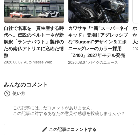
自社で名車を一貫生産する時
カワサキ「“新”スーパーネイ
ホ
代へ。伝説のベルトーネが新
キッド」登場!! アグレッシブ
か
解釈「ランナバウト」製作の
な“Sugomi”デザイン＆エボ
人
ため南仏アトリエに込めた情
ニー×グレーのカラー採用
20
熱
「Z400」2027年モデル発売
2026.08.07
Auto Messe Web
2026.08.07
バイクのニュース
みんなのコメント
使い方
この記事にはまだコメントがありません。
この記事に対するあなたの意見や感想を投稿しませんか？
この記事にコメントする