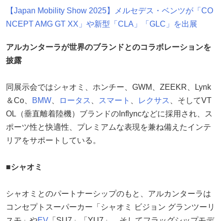
【Japan Mobility Show 2025】メルセデス・ベンツが「CO
NCEPT AMG GT XX」や新型「CLA」「GLC」を出展
アルカンターラが世界のブランドとのコラボレーションを
披露
同展示会ではシャオミ、ホンチー、GWM、ZEEKR、Lynk
＆Co、
BMW
、
ロータス
、
スマート
、
レクサス
、そしてVT
OL（垂直離着陸機）ブランドのInflyncなどに採用され、ス
ポーツ性と快適性、プレミアムな表現を兼ね備えたインテ
リアをサポートしている。
■シャオミ
シャオミとのパートナーシップのもと、アルカンターラは
コンセプトスーパーカー「シャオミ ビジョン グランツーリ
スモ」や
EV
「SU7」「YU7」、そしてフラッグシップモデ