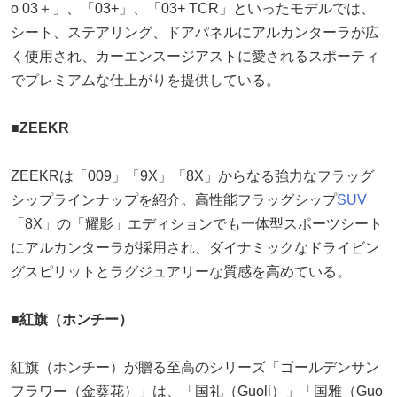
o 03＋」、「03+」、「03+ TCR」といったモデルでは、
シート、ステアリング、ドアパネルにアルカンターラが広
く使用され、カーエンスージアストに愛されるスポーティ
でプレミアムな仕上がりを提供している。
■ZEEKR
ZEEKRは「009」「9X」「8X」からなる強力なフラッグ
シップラインナップを紹介。高性能フラッグシップ
SUV
「8X」の「耀影」エディションでも一体型スポーツシート
にアルカンターラが採用され、ダイナミックなドライビン
グスピリットとラグジュアリーな質感を高めている。
■紅旗（ホンチー）
紅旗（ホンチー）が贈る至高のシリーズ「ゴールデンサン
フラワー（金葵花）」は、「国礼（Guoli）」「国雅（Guo