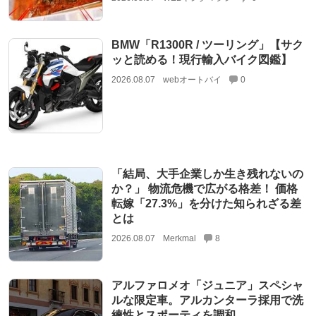
BMW「R1300R / ツーリング」【サク
ッと読める！現行輸入バイク図鑑】
2026.08.07
webオートバイ
0
「結局、大手企業しか生き残れないの
か？」 物流危機で広がる格差！ 価格
転嫁「27.3%」を分けた知られざる差
とは
2026.08.07
Merkmal
8
アルファロメオ「ジュニア」スペシャ
ルな限定車。アルカンターラ採用で洗
練性とスポーティを調和