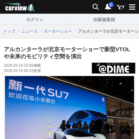
carview!
検索
通知
i
ログイン
ID新規取得
トップ
ニュース
モーターショー
アルカンターラが北京モーターシ
アルカンターラが北京モーターショーで新型VTOL
や未来のモビリティ空間を演出
2026.05.14 15:00
掲載
2026.05.15 00:15
更新