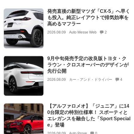
発売直後の新型マツダ「CX-5」へ早く
も投入。純正レイアウトで排気効率を
高めるマフラー
2026.08.09
Auto Messe Web
2
9月中旬発売予定の改良版トヨタ・ク
ラウン・クロスオーバーのデザインが
先行公開
2026.08.09
カー・アンド・ドライバー
4
【アルファロメオ】「ジュニア」に14
0台限定の特別仕様車！ スポーティと
エレガンスを融合した「Sport Special
e」登場
2026.08.09
Auto Prove
0