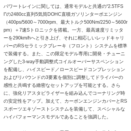
パワートレインに関しては、通常モデルと共通の“2.5TFS
I”の2480cc直列5気筒DOHC直噴ガソリンターボエンジン
（400ps/5600～7000rpm、最大トルク500Nm/2250～5600r
pm）＋7速Sトロニックを搭載。一方、最高速度リミッタ
ーを290km/hへと引き上げ、それに相応しいレッドキャリ
パーのRSセラミックブレーキ（フロント）システムを標準
で装備する。また、この限定モデル専用に開発・チューニ
ングした3-way手動調整式コイルオーバーサスペンション
を配備し、ハイスピード／ロースピードコンプレッション
およびリバウンドの3要素を個別に調整してドライバーの
感性と共鳴する緻密なセットアップを可能とする。さら
に、強化リアスタビライザーを組み込んでコーナリング時
の安定性をアップ。加えて、カーボンエンジンカバーとRS
スポーツエキゾーストシステムを装備して、スペシャルな
ハイパフォーマンスモデルであることを強調した。