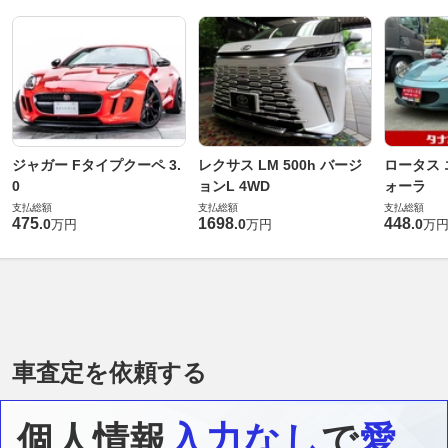
ジャガー Fタイプクーペ 3.
レクサス LM 500h バージ
ロータス 
0
ョンL 4WD
ォーラ
支払総額
支払総額
支払総額
475
1698
448
.
0
.
0
.
0
万円
万円
万
車査定を依頼する
個人情報
入力なし
で
愛