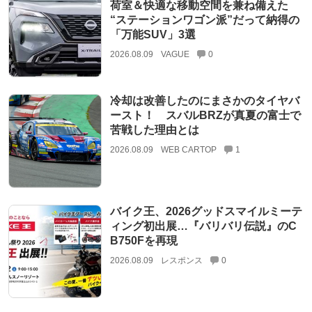
荷室＆快適な移動空間を兼ね備えた
“ステーションワゴン派”だって納得の
「万能SUV」3選
2026.08.09
VAGUE
0
冷却は改善したのにまさかのタイヤバ
ースト！ スバルBRZが真夏の富士で
苦戦した理由とは
2026.08.09
WEB CARTOP
1
バイク王、2026グッドスマイルミーテ
ィング初出展…『バリバリ伝説』のC
B750Fを再現
2026.08.09
レスポンス
0