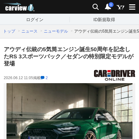
carview!
検索
通知
i
ログイン
ID新規取得
トップ
ニュース
ニューモデル
アウディ伝統の5気筒エンジン誕生5
アウディ伝統の5気筒エンジン誕生50周年を記念し
たRS 3スポーツバック／セダンの特別限定モデルが
登場
2026.06.12 11:05
掲載
2