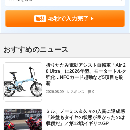
45秒で入力完了
おすすめのニュース
折りたたみ電動アシスト自転車「Air 2
0 Ultra」に2026年型、モータートルク
強化…NFCカード起動など5項目を刷
新
2026.08.09
レスポンス
0
ミル、ノーミス＆久々の入賞に達成感
「終盤もタイヤの状態が良かったのは
収穫だ」／第12戦イギリスGP