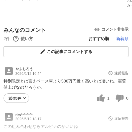
20
カ
みんなのコメント
コメント非表示
2件
使い方
おすすめ順
新着順
この記事にコメントする
やふじろう
違反報告
2026/6/12 16:44
特別限定とは言えベース車より500万円近く高いとは凄いね。実質
値上げなのだろうか。
1
0
返信0件
niw********
違反報告
2026/6/12 18:17
この組み合わせならアルピナのがいいね