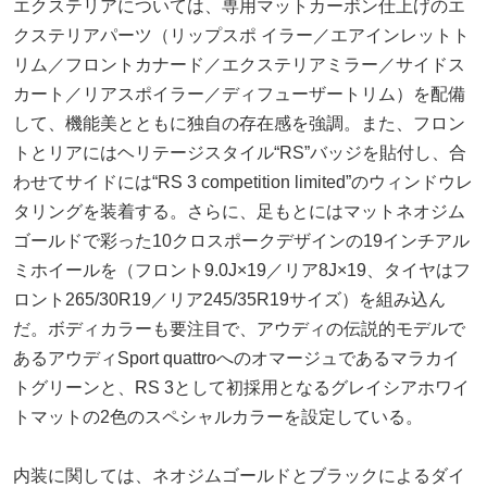
エクステリアについては、専用マットカーボン仕上げのエ
クステリアパーツ（リップスポ イラー／エアインレットト
リム／フロントカナード／エクステリアミラー／サイドス
カート／リアスポイラー／ディフューザートリム）を配備
して、機能美とともに独自の存在感を強調。また、フロン
トとリアにはヘリテージスタイル“RS”バッジを貼付し、合
わせてサイドには“RS 3 competition limited”のウィンドウレ
タリングを装着する。さらに、足もとにはマットネオジム
ゴールドで彩った10クロスポークデザインの19インチアル
ミホイールを（フロント9.0J×19／リア8J×19、タイヤはフ
ロント265/30R19／リア245/35R19サイズ）を組み込ん
だ。ボディカラーも要注目で、アウディの伝説的モデルで
あるアウディSport quattroへのオマージュであるマラカイ
トグリーンと、RS 3として初採用となるグレイシアホワイ
トマットの2色のスペシャルカラーを設定している。
内装に関しては、ネオジムゴールドとブラックによるダイ