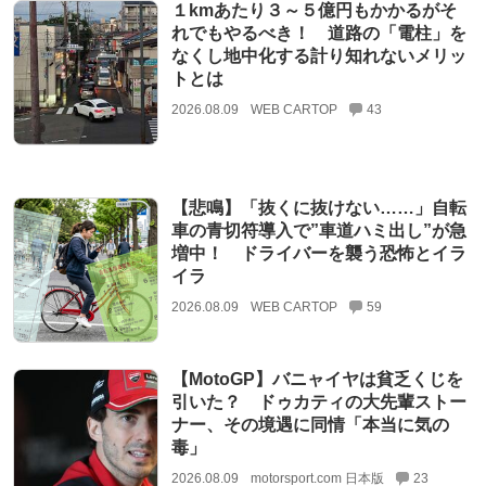
１kmあたり３～５億円もかかるがそ
れでもやるべき！ 道路の「電柱」を
なくし地中化する計り知れないメリッ
トとは
2026.08.09
WEB CARTOP
43
【悲鳴】「抜くに抜けない……」自転
車の青切符導入で”車道ハミ出し”が急
増中！ ドライバーを襲う恐怖とイラ
イラ
2026.08.09
WEB CARTOP
59
【MotoGP】バニャイヤは貧乏くじを
引いた？ ドゥカティの大先輩ストー
ナー、その境遇に同情「本当に気の
毒」
2026.08.09
motorsport.com 日本版
23