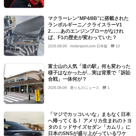
マクラーレン“MP4/8B”に搭載された
ランボルギーニ／クライスラーV1
2……あのエンジンブローがなけれ
ば、F1の歴史が変わっていた？
2026.08.09
motorsport.com 日本版
10
富士山の人気「道の駅」何も変わった
様子はなかったが…実は背景で「訴訟
合戦」一体何が？
2026.08.09
乗りものニュース
1
「マジでカッコいいな」まもなく日本
へ帰ってくる！ アメリカ生まれのトヨ
タのミッドサイズセダン「カムリ」に
日本のSNSが盛り上がっているワケ