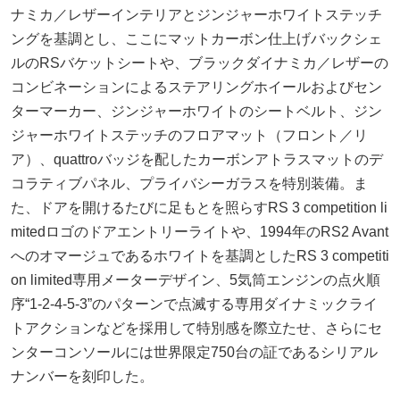
ナミカ／レザーインテリアとジンジャーホワイトステッチ
ングを基調とし、ここにマットカーボン仕上げバックシェ
ルのRSバケットシートや、ブラックダイナミカ／レザーの
コンビネーションによるステアリングホイールおよびセン
ターマーカー、ジンジャーホワイトのシートベルト、ジン
ジャーホワイトステッチのフロアマット（フロント／リ
ア）、quattroバッジを配したカーボンアトラスマットのデ
コラティブパネル、プライバシーガラスを特別装備。ま
た、ドアを開けるたびに足もとを照らすRS 3 competition li
mitedロゴのドアエントリーライトや、1994年のRS2 Avant
へのオマージュであるホワイトを基調としたRS 3 competiti
on limited専用メーターデザイン、5気筒エンジンの点火順
序“1-2-4-5-3”のパターンで点滅する専用ダイナミックライ
トアクションなどを採用して特別感を際立たせ、さらにセ
ンターコンソールには世界限定750台の証であるシリアル
ナンバーを刻印した。