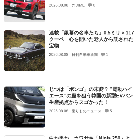
2026.08.08
@DIME
0
連載「銀幕の名車たち」0.5ミリ × 117
クーペ 心を開いた老人から託された
宝物
2026.08.08
日刊自動車新聞
1
じつは「ボンゴ」の末裔？ “電動ハイ
エース”の座を狙う韓国の新型EVバン
生産拠点からスゴかった！
2026.08.08
乗りものニュース
5
白か黒か。カワサキ「Ninja 250」と