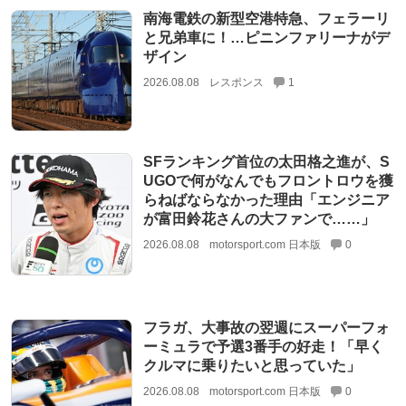
南海電鉄の新型空港特急、フェラーリ
と兄弟車に！…ピニンファリーナがデ
ザイン
2026.08.08
レスポンス
1
SFランキング首位の太田格之進が、S
UGOで何がなんでもフロントロウを獲
らねばならなかった理由「エンジニア
が富田鈴花さんの大ファンで……」
2026.08.08
motorsport.com 日本版
0
フラガ、大事故の翌週にスーパーフォ
ーミュラで予選3番手の好走！「早く
クルマに乗りたいと思っていた」
2026.08.08
motorsport.com 日本版
0