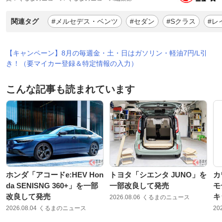
関連タグ
#メルセデス・ベンツ
#セダン
#Sクラス
#レ
【キャンペーン】8月の毎週金・土・日はガソリン・軽油7円/L引
き！（要マイカー登録＆特定情報の入力）
こんな記事も読まれています
ホンダ「アコードe:HEV Hon
トヨタ「シエンタ JUNO」を
カ
da SENISNG 360+」を一部
一部改良して発売
モ
改良して発売
キ
2026.08.06
くるまのニュース
2026.08.04
くるまのニュース
20