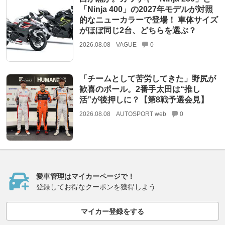
「Ninja 400」の2027年モデルが対照
的なニューカラーで登場！ 車体サイズ
がほぼ同じ2台、どちらを選ぶ？
2026.08.08
VAGUE
0
「チームとして苦労してきた」野尻が
歓喜のポール。2番手太田は“推し
活”が後押しに？【第8戦予選会見】
2026.08.08
AUTOSPORT web
0
愛車管理はマイカーページで！
登録してお得なクーポンを獲得しよう
マイカー登録をする