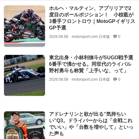
ホルヘ・マルティン、アプリリアで2
度目のポールポジション！ 小椋藍が
3番手フロントロウ｜MotoGPイギリス
GP予選
2026.08.08
motorsport.com 日本版
0
東北出身・小林利徠斗がSUGO戦予選
6番手で沸かせる。同世代のライバル
野村勇斗も称賛「上手いな、って」
2026.08.08
motorsport.com 日本版
0
アドレナリンと欲が出る“気持ちい
い”Q3。ドライバーからは「全戦これ
でいい」や「台数を増やして」といっ
た声も