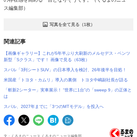
ス編集部）
写真を全て見る（1枚）
関連記事
【画像ギャラリー】これが5年半ぶり大刷新のメルセデス・ベンツ
新型「Sクラス」です！ 画像で見る（63枚）
スバル「3列シートSUV」の日本導入を検討、26年後半を目処！
米国産「トヨタ・カムリ」導入の裏側 トヨタ中嶋副社長が語る
「斬新2シーター」実車展示！ “世界に1台”の「sweep 9」の正体と
は
スバル、2027年までに「3つのMTモデル」を投入へ
文：くるまのニュース くるまのニュース編集部