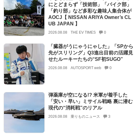
にとどまらず「技術部」「バイク部」
「釣り部」など多彩な趣味人集合体が
AOCJ【 NISSAN ARIYA Owner’s CL
UB JAPAN 】
2026.08.08
THE EV TIMES
0
「臓器がうにゃうにゃした」「SPから
先がスリリング」Q3進出目前の活躍見
せたルーキーたちの“SF初SUGO”
2026.08.08
AUTOSPORT web
0
弾薬庫が空になる!? 米軍が着手した
「安い・早い」ミサイル戦略 裏に潜む
現代の“消耗戦”のリアル
2026.08.08
乗りものニュース
3