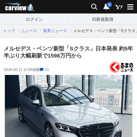
carview!
検索
通知
i
ログイン
ID新規取得
トップ
ニュース
業界ニュース
メルセデス・ベンツ新型「Sクラス」
メルセデス・ベンツ新型「Sクラス」日本発表 約5年
半ぶり大幅刷新で1598万円から
2026.06.11 11:06
掲載
15