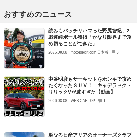
おすすめのニュース
読みもバッチリハマった野尻智紀、2
戦連続ポール獲得「かなり限界まで攻
め切ることができた」
2026.08.08
motorsport.com 日本版
0
中谷明彦もサーキットをホンキで攻め
たくなったＳＵＶ！ キャデラック・
リリックVが速すぎた【動画】
2026.08.08
WEB CARTOP
1
単なる日産アリアのオーナーズクラブ