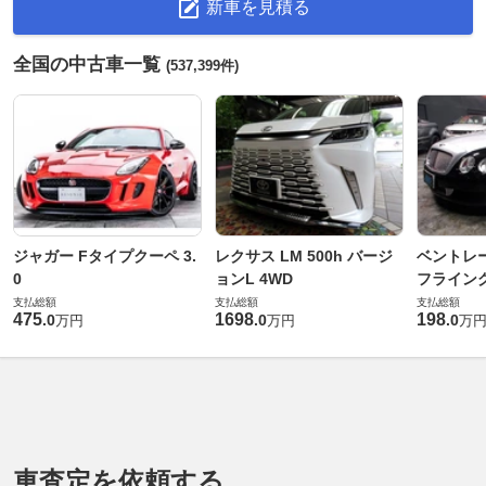
新車を見積る
全国の中古車一覧
(537,399件)
ジャガー Fタイプクーペ 3.
レクサス LM 500h バージ
ベントレ
0
ョンL 4WD
フライングス
支払総額
支払総額
支払総額
475
1698
198
.
0
.
0
.
0
万円
万円
万
車査定を依頼する