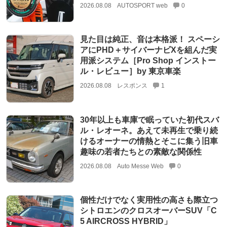
2026.08.08
AUTOSPORT web
0
見た目は純正、音は本格派！ スペーシ
アにPHD＋サイバーナビXを組んだ実
用派システム［Pro Shop インストー
ル・レビュー］by 東京車楽
2026.08.08
レスポンス
1
30年以上も車庫で眠っていた初代スバ
ル・レオーネ。あえて未再生で乗り続
けるオーナーの情熱とそこに集う旧車
趣味の若者たちとの素敵な関係性
2026.08.08
Auto Messe Web
0
個性だけでなく実用性の高さも際立つ
シトロエンのクロスオーバーSUV「C
5 AIRCROSS HYBRID」