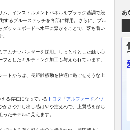
あ
リム、インストルメントパネルをブラック基調で統
象徴するブルーステッチを各部に採用。さらに、ブル
らダッシュボードへ水平に繋がることで、落ち着い
す。
ミアムナッパレザーを採用。しっとりとした触り心
ーフとしたキルティング加工も与えられています。
シートからは、長距離移動を快適に過ごせそうな上
いえる存在になっている
トヨタ
「
アルファード
／
ヴ
やかさや押し出し感はやや控えめで、上質感を保ち
狙ったモデルに見えます。