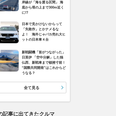
岸線が「海を渡る区間」 海
底から塔の上まで300m近く
に!?
日本で見かけないからって
「失敗作」とかナメるな
よ！ 海外じゃバカ売れ大ヒ
ットの日本車４台
新戦闘機「首がつながった」
日英伊 「空中分解」した独
仏西、新戦車まで頓挫寸前！
“国際共同開発”はこれからど
うなる？
全て見る
の記事に出てきたクルマ