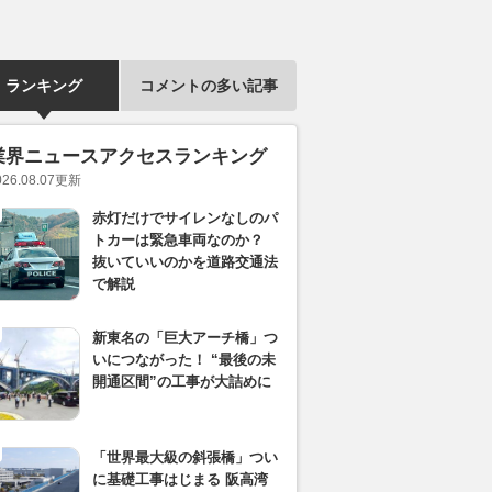
ランキング
コメントの多い記事
業界ニュースアクセスランキング
026.08.07
更新
赤灯だけでサイレンなしのパ
トカーは緊急車両なのか？
抜いていいのかを道路交通法
で解説
新東名の「巨大アーチ橋」つ
いにつながった！ “最後の未
開通区間”の工事が大詰めに
「世界最大級の斜張橋」つい
に基礎工事はじまる 阪高湾