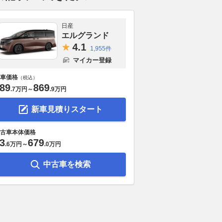
日産
エルグランド
4.
1
1,955件
マイカー登録
車価格
（税込）
89
869
.
7万円
～
.
9万円
新車見積りスタート
古車本体価格
3
679
.
6万円
～
.
0万円
中古車を検索