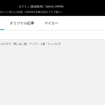
ログイン
[
新規取得
]
Yahoo! JAPAN
サイト5社との比較（2026年2月株式会社プラグ調べ）
オリジナル記事
マイカー
ッキエアロで「押し出し感」アップ！ 上質「ナッパレザ