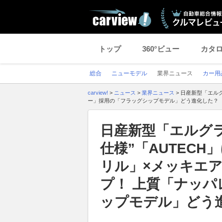
トップ
360°ビュー
カタ
総合
ニューモデル
業界ニュース
カー用
carview!
>
ニュース
>
業界ニュース
>
日産新型「エルグ
ー」採用の「フラッグシップモデル」どう進化した？
日産新型「エルグ
仕様”「AUTEC
リル」×メッキエ
プ！ 上質「ナッ
ップモデル」どう