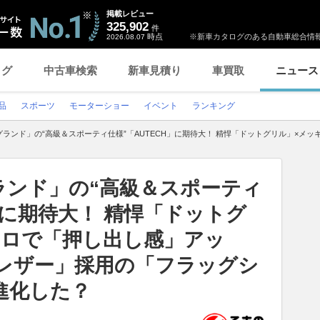
掲載レビュー
325,902
件
時点
※新車カタログのある自動車総合情報
2026.08.07
ログ
中古車検索
新車見積り
車買取
ニュース
品
スポーツ
モーターショー
イベント
ランキング
ランド」の“高級＆スポーティ仕様”「AUTECH」に期待大！ 精悍「ドットグリル」×メ
ランド」の“高級＆スポーティ
H」に期待大！ 精悍「ドットグ
アロで「押し出し感」アッ
パレザー」採用の「フラッグシ
進化した？