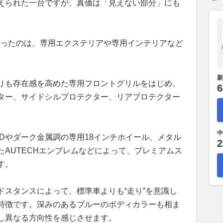
えられた一台ですが、真価は「見えない部分」にも
になったのは、専用エクステリアや専用インテリアなど
新
りも存在感を高めた専用フロントグリルをはじめ、
6
ター、サイドシルプロテクター、リアプロテクター
中
Dやダーク金属調の専用18インチホイール、メタル
2
AUTECHエンブレムなどによって、プレミアムス
す。
ドスタンスによって、標準車よりも“走り”を意識し
特徴です。深みのあるブルーのボディカラーも相ま
し異なる方向性を感じさせます。