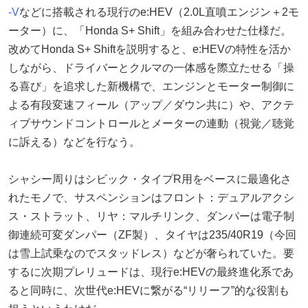
-V
などに搭載される現行のe:HEV（2.0L直噴エンジン＋2モ
ーター）に、「Honda S+ Shift」を組み合わせた仕様だ。
改めてHonda S+ Shiftを説明すると、e:HEVの特性を活か
しながら、ドライバーとクルマの一体感を際立たせる「操
る喜び」を追求した新機構で、エンジンとモーター制御に
よる有段変速フィール（アップ／ダウン共に）や、アクテ
ィブサウンドコントロールとメーターの連動（視覚／聴覚
に訴える）などを行なう。
シャシー周りはシビック・タイプR用をベースに最適化さ
れたモノで、サスペンションはフロント：デュアルアクシ
ス・ストラット、リヤ：マルチリンク、ダンパーは電子制
御連続可変ダンパー（ZF製）、タイヤは235/40R19（今回
は雪上試乗なのでスタッドレス）などが奢られていた。要
するに次期プレリュードは、現行e:HEVの最終進化系であ
ると同時に、次世代e:HEVに繋がる“リリーフ”的な役割も