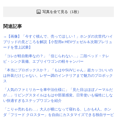
写真を全て見る（1枚）
関連記事
→【画像】「今すぐ積んで、売ってほしい！」ホンダの次世代ハイ
ブリッドの見どころを解説【小型用e:HEVヴェゼル＆次期プレリュ
ードを雪上試乗】
「コレが軽自動車なの？」「信じられない…」二段ベッド・テレ
ビ・シンク装備、エブリイワゴンの軽キャンパー
「本当にプロボックスか？」「もはやSUVじゃん」超カッコいいの
は外装だけじゃない。レザー調のインテリアまで魅力のプロボック
ス
「人気のファミリカーを車中泊仕様に」「見た目はほぼノーマルだ
が…」リビングスタイルはもはや部屋感覚。日常使いも犠牲にしな
い快適すぎるステップワゴンを紹介
「こりゃ売れるわ…」大人が横になって寝れる、しかも4人。ホン
ダ「フリード クロスター」を自由にカスタマイズできる独自サービ