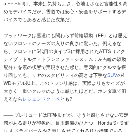
a S+ Shiftは、本来は気持ちよさ、心地よさなど官能性を高
めるデバイスだが、雪道では安心・安全をサポートするデ
バイスでもあると感じた次第だ。
フットワークは雪道にも関わらず前輪駆動（FF）とは思え
ないフロントのノーズの入りの良さに驚いた。例えるな
ら、フロントに5代目のタイプSに採用されたATTS（アク
ティブ・トルク・トランスファ・システム：左右輪の駆動
配分）を素の状態で実現させた感じ。意図的にクルマを振
り回しても、リヤのスタビリティの高さは下手な
SUV
の4
WDモデル以上。このドッシリ感は、実際よりもサイズが
大きく・重いクルマのように感じたほどだ。ホンダ車で例
えるなら
レジェンドクーペ
とも?
―― プレリュードはFF駆動だが、そうと感じさせない安定
感がある走りが印象的。目玉装備のひとつ「Honda S+ Shif
t」もドライバーをやる気にさせてくれる粋な機能であるこ