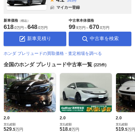
345件
マイカー登録
新車価格
中古車本体価格
（税込）
618
648
99
670
.
0万円
～
.
0万円
.
9万円
～
.
0万円
新車見積り
中古車を検索
ホンダ プレリュードの買取価格・査定相場を調べる
全国のホンダ プレリュード中古車一覧
(225件)
2.0
2.0
2.0
支払総額
支払総額
支払総額
529
518
519
.
5
.
0
.
5
万円
万円
万