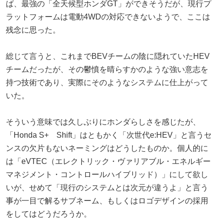
ば、最強の「全天候型ホンダGT」ができそうだが、現行プ
ラットフォームは電動4WDの対応できないようで、ここは
残念に思った。
総じて言うと、これまでBEVチームの陰に隠れていたHEV
チームだったが、その鬱憤を晴らすかのような強い意志を
持つ技術であり、実際にそのようなシステムに仕上がって
いた。
そういう意味では久しぶりにホンダらしさを感じたが、
「Honda S+ Shift」はともかく「次世代e:HEV」と言うセ
ンスの欠片もないネーミングはどうしたものか。個人的に
は「eVTEC（エレクトリック・ヴァリアブル・エネルギー
マネジメント・コントロールハイブリッド）」にして欲し
いが、せめて「現行のシステムとは次元が違うよ」と言う
事が一目で解るサブネーム、もしくはロゴデザインの採用
をしてはどうだろうか。