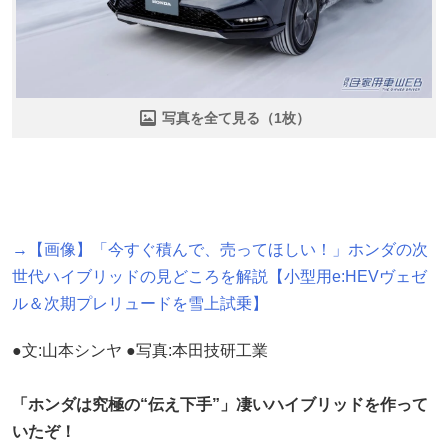
写真を全て見る（1枚）
→【画像】「今すぐ積んで、売ってほしい！」ホンダの次
世代ハイブリッドの見どころを解説【小型用e:HEVヴェゼ
ル＆次期プレリュードを雪上試乗】
●文:山本シンヤ ●写真:本田技研工業
「ホンダは究極の“伝え下手”」凄いハイブリッドを作って
いたぞ！