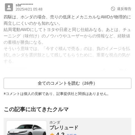
sbt********
違反報告
2025/4/21 05:48
四駆は、ホンダの場合、売りの低床とメカニカルなAWDが物理的に
両立しにくいのかも知れない。
結局電動AWDにしてトヨタや日産と同じ仕組みなる。あとは、チュ
ーニング（味付け）のノウハウやユーザーからの情報など、経験値
の蓄積が勝負になる。
そういう意味では、「今すぐ積んで売る」のは、負のイメージを払
拭しホンダを選択肢として残してもらうために、重要な視点の気が
する。
6
0
返信0件
全てのコメントを読む（26件）
※コメントは個人の見解であり、記事提供社と関係はありません。
この記事に出てきたクルマ
ホンダ
プレリュード
4.
2