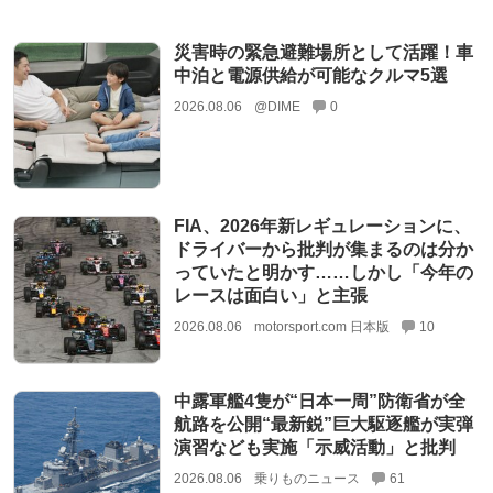
災害時の緊急避難場所として活躍！車
中泊と電源供給が可能なクルマ5選
2026.08.06
@DIME
0
FIA、2026年新レギュレーションに、
ドライバーから批判が集まるのは分か
っていたと明かす……しかし「今年の
レースは面白い」と主張
2026.08.06
motorsport.com 日本版
10
中露軍艦4隻が“日本一周”防衛省が全
航路を公開“最新鋭”巨大駆逐艦が実弾
演習なども実施「示威活動」と批判
2026.08.06
乗りものニュース
61