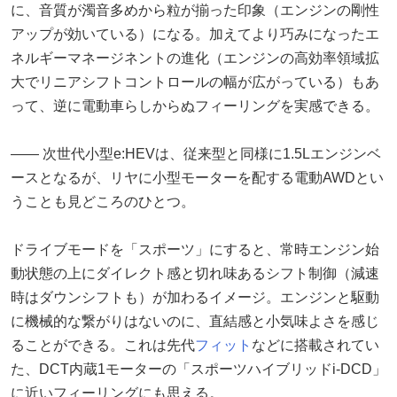
に、音質が濁音多めから粒が揃った印象（エンジンの剛性
アップが効いている）になる。加えてより巧みになったエ
ネルギーマネージネントの進化（エンジンの高効率領域拡
大でリニアシフトコントロールの幅が広がっている）もあ
って、逆に電動車らしからぬフィーリングを実感できる。
―― 次世代小型e:HEVは、従来型と同様に1.5Lエンジンベ
ースとなるが、リヤに小型モーターを配する電動AWDとい
うことも見どころのひとつ。
ドライブモードを「スポーツ」にすると、常時エンジン始
動状態の上にダイレクト感と切れ味あるシフト制御（減速
時はダウンシフトも）が加わるイメージ。エンジンと駆動
に機械的な繋がりはないのに、直結感と小気味よさを感じ
ることができる。これは先代
フィット
などに搭載されてい
た、DCT内蔵1モーターの「スポーツハイブリッドi-DCD」
に近いフィーリングにも思える。