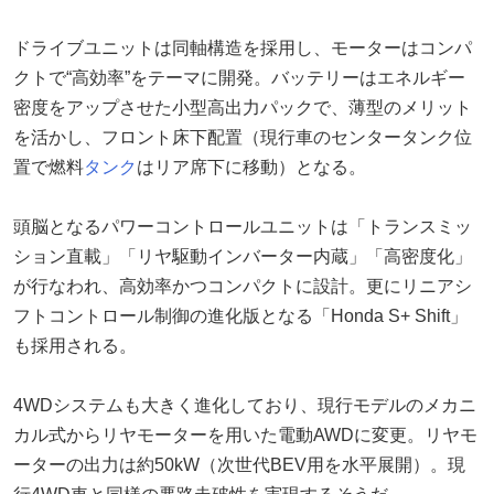
ドライブユニットは同軸構造を採用し、モーターはコンパ
クトで“高効率”をテーマに開発。バッテリーはエネルギー
密度をアップさせた小型高出力パックで、薄型のメリット
を活かし、フロント床下配置（現行車のセンタータンク位
置で燃料
タンク
はリア席下に移動）となる。
頭脳となるパワーコントロールユニットは「トランスミッ
ション直載」「リヤ駆動インバーター内蔵」「高密度化」
が行なわれ、高効率かつコンパクトに設計。更にリニアシ
フトコントロール制御の進化版となる「Honda S+ Shift」
も採用される。
4WDシステムも大きく進化しており、現行モデルのメカニ
カル式からリヤモーターを用いた電動AWDに変更。リヤモ
ーターの出力は約50kW（次世代BEV用を水平展開）。現