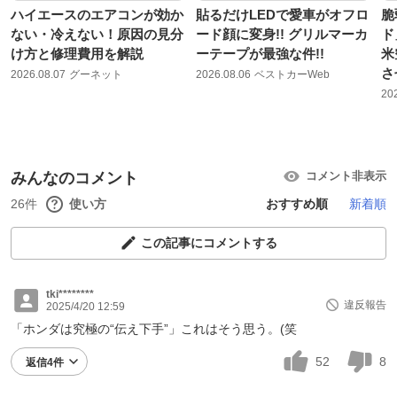
ハイエースのエアコンが効か
貼るだけLEDで愛車がオフロ
脆
ない・冷えない！原因の見分
ード顔に変身!! グリルマーカ
ド
け方と修理費用を解説
ーテープが最強な件!!
米
さ
2026.08.07
グーネット
2026.08.06
ベストカーWeb
20
みんなのコメント
コメント非表示
26件
使い方
おすすめ順
新着順
この記事にコメントする
tki********
違反報告
2025/4/20 12:59
「ホンダは究極の“伝え下手”」これはそう思う。(笑
52
8
返信4件