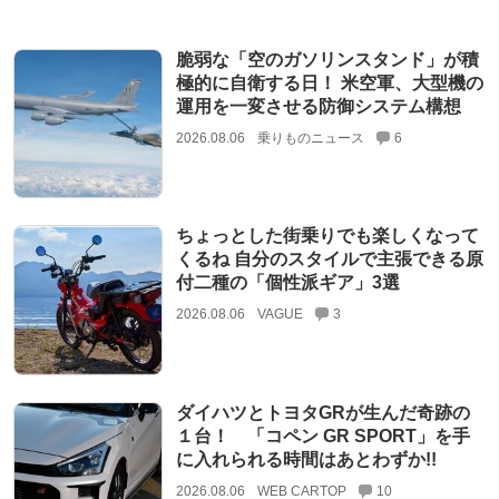
脆弱な「空のガソリンスタンド」が積
極的に自衛する日！ 米空軍、大型機の
運用を一変させる防御システム構想
2026.08.06
乗りものニュース
6
ちょっとした街乗りでも楽しくなって
くるね 自分のスタイルで主張できる原
付二種の「個性派ギア」3選
2026.08.06
VAGUE
3
ダイハツとトヨタGRが生んだ奇跡の
１台！ 「コペン GR SPORT」を手
に入れられる時間はあとわずか!!
2026.08.06
WEB CARTOP
10