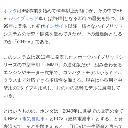
ホンダ
は4輪事業を始めて60年以上が経つが、その中でHE
V（
ハイブリッド
車）は約4割となる25年の歴史を持つ。19
99年に登場した初代
インサイト
以降、様々なハイブリッド
システムの研究・開発を進めてきたが、その最適解となる
のが「e:HEV」である。
このシステムは2012年に発表したスポーツハイブリッドシ
リーズの中型車用「i-MMD」の進化版だが、組み合わせる
エンジンやモーター次第で、コンパクトモデルからミドル
クラスまで対応できる多様性を備える。現在は小型用と中
型用の2タイプを用意し、おのおの基幹モデルに展開して
いる。
とはいうものの、ホンダは「2040年に世界での販売の全て
をBEV（
電気自動車
）とFCV（燃料電池車）とする」と発
表済みで、それを踏まえると、「HEVに一生懸命と言って