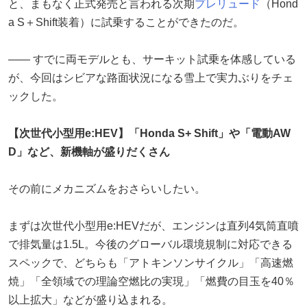
と、まもなく正式発売と言われる次期
プレリュード
（Hond
a S＋Shift装着）に試乗することができたのだ。
―― すでに両モデルとも、サーキット試乗を体感している
が、今回はシビアな路面状況になる雪上で実力ぶりをチェ
ックした。
【次世代小型用e:HEV】「Honda S+ Shift」や「電動AW
D」など、新機軸が盛りだくさん
その前にメカニズムをおさらいしたい。
まずは次世代小型用e:HEVだが、エンジンは直列4気筒直噴
で排気量は1.5L。今後のグローバル環境規制に対応できる
スペックで、どちらも「アトキンソンサイクル」「高速燃
焼」「全領域での理論空燃比の実現」「燃費の目玉を40％
以上拡大」などが盛り込まれる。