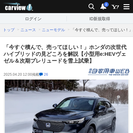
carview!
検索
通知
i
ログイン
ID新規取得
トップ
ニュース
ニューモデル
「今すぐ積んで、売ってほしい！」
「今すぐ積んで、売ってほしい！」ホンダの次世代
ハイブリッドの見どころを解説【小型用e:HEVヴェ
ゼル＆次期プレリュードを雪上試乗】
2025.04.20 12:00
掲載
26