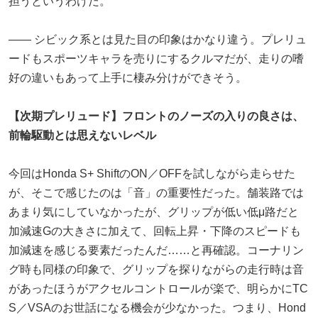
担うというわけだ。
―― シビック系とは見た目の印象はかなり違う。プレリュ
ードもスポーツキャラを売りにするクルマだが、走りの嗜
好の違いもあって上手に棲み分けができそう。
【次期プレリュード】フロントのノーズの入りの良さは、
前輪駆動とは思えないレベル
今回はHonda S+ ShiftのON／OFFを試しながら走らせた
が、そこで感じたのは「音」の重要性だった。舗装路では
あまり気にしていなかったが、グリップが低い低μ路だと
加減速Gの大きさに加えて、回転上昇・下降のスピードも
加減速を感じる要素だったんだ……と再確認。コーナリン
グ時も同様の印象で、グリップを探りながらの走行時は音
があったほうがアクセルコントロールが楽で、明らかにTC
S／VSAのお世話になる機会が少なかった。つまり、Hond