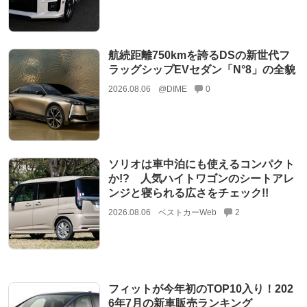
航続距離750kmを誇るDSの新世代フ
ラッグシップEVセダン「N°8」の全貌
2026.08.06
@DIME
0
ソリオは車中泊にも使えるコンパクト
か!? 人気ハイトワゴンのシートアレ
ンジと寝られる広さをチェック!!
2026.08.06
ベストカーWeb
2
フィットが今年初のTOP10入り！202
6年7月の新車販売ランキング