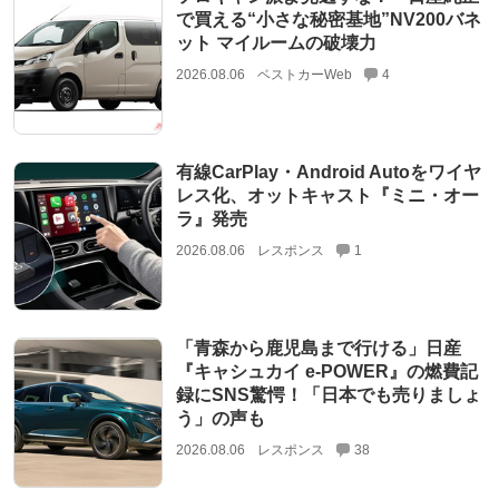
で買える“小さな秘密基地”NV200バネ
ット マイルームの破壊力
2026.08.06
ベストカーWeb
4
有線CarPlay・Android Autoをワイヤ
レス化、オットキャスト『ミニ・オー
ラ』発売
2026.08.06
レスポンス
1
「青森から鹿児島まで行ける」日産
『キャシュカイ e-POWER』の燃費記
録にSNS驚愕！「日本でも売りましょ
う」の声も
2026.08.06
レスポンス
38