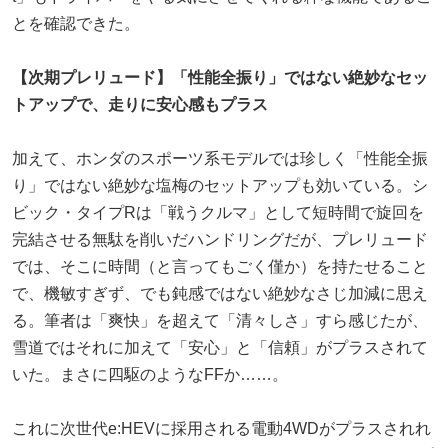
とを確認できた。
【次期プレリュード】「性能全振り」ではない絶妙なセッ
トアップで、走りに安心感もプラス
加えて、ホンダのスポーツ系モデルでは珍しく「性能全振
り」ではない絶妙な塩梅のセットアップも効いている。シ
ビック・タイプRは「戦うクルマ」として短時間で旋回を
完結させる無駄を削いだハンドリングだが、プレリュード
では、そこに時間（と言ってもごく僅か）を持たせること
で、機敏すぎず、でも鈍感ではない絶妙なさじ加減に思え
る。筆者は「爽快」を超えて「清々しさ」すら感じたが、
雪道ではそれに加えて「安心」と「信頼」がプラスされて
いた。まさに四駆のようなFFか……。
これに次世代e:HEVに採用される電動4WDがプラスされれ