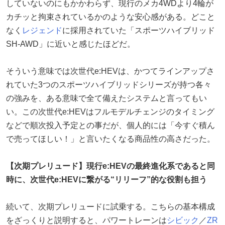
していないのにもかかわらず、現行のメカ4WDより4輪が
カチッと拘束されているかのような安心感がある。どこと
なく
レジェンド
に採用されていた「スポーツハイブリッド
SH-AWD」に近いと感じたほどだ。
そういう意味では次世代e:HEVは、かつてラインアップさ
れていた3つのスポーツハイブリッドシリーズが持つ各々
の強みを、ある意味で全て備えたシステムと言ってもい
い。この次世代e:HEVはフルモデルチェンジのタイミング
などで順次投入予定との事だが、個人的には「今すぐ積ん
で売ってほしい！」と言いたくなる商品性の高さだった。
【次期プレリュード】現行e:HEVの最終進化系であると同
時に、次世代e:HEVに繋がる“リリーフ”的な役割も担う
続いて、次期プレリュードに試乗する。こちらの基本構成
をざっくりと説明すると、パワートレーンは
シビック
／
ZR