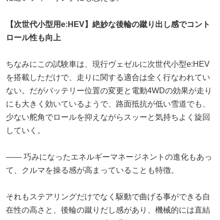
【次世代小型用e:HEV】絶妙な後輪の蹴り出し感でコント
ロール性も向上
ちなみにこの試験車は、現行ヴェゼルに次世代小型e:HEV
を搭載しただけで、走りに関する適合は全く行なわれてい
ない。だがバッテリー位置の変更と電動4WDの効果が走り
にも大きく効いているようで、路面抵抗が低い雪道でも、
少ない舵角でロールを抑えながらスッーと気持ちよく旋回
していく。
―― 巧みになったエネルギーマネージネントの進化もあっ
て、クルマを操る感が高まっていることも特徴。
それもステアリングだけでなく駆動で曲げる事ができる自
在性の高さと、後輪の蹴りだし感があり、機械的には直結