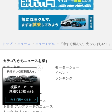
トップ
ニュース
ニューモデル
「今すぐ積んで、売ってほしい！」
カテゴリからニュースを探す
新車・新型
モーターショー
クルマ業界
イベント
カー用品
ランキング
モータースポーツ
車種からニュースを探す
トヨタ プリウスのニュース
トヨタ アルファードのニュース
トヨタ ヤリスのニュース