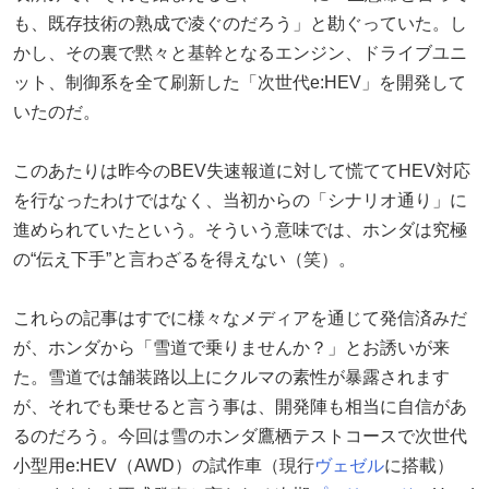
も、既存技術の熟成で凌ぐのだろう」と勘ぐっていた。し
かし、その裏で黙々と基幹となるエンジン、ドライブユニ
ット、制御系を全て刷新した「次世代e:HEV」を開発して
いたのだ。
このあたりは昨今のBEV失速報道に対して慌ててHEV対応
を行なったわけではなく、当初からの「シナリオ通り」に
進められていたという。そういう意味では、ホンダは究極
の“伝え下手”と言わざるを得えない（笑）。
これらの記事はすでに様々なメディアを通じて発信済みだ
が、ホンダから「雪道で乗りませんか？」とお誘いが来
た。雪道では舗装路以上にクルマの素性が暴露されます
が、それでも乗せると言う事は、開発陣も相当に自信があ
るのだろう。今回は雪のホンダ鷹栖テストコースで次世代
小型用e:HEV（AWD）の試作車（現行
ヴェゼル
に搭載）