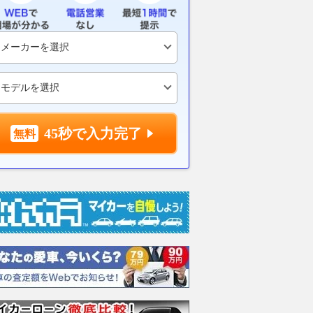
ヒマラヤ450」は空
テスト日程は検討中……欧州ド
ュラ・プロ・
411」とは別物!? ～
ライバーが参加しやすい環境
2026.08.08
レス
きのきおくきろく。～
に？
バイクのニュース
2026.08.08
motorsport.com 日本版
45秒で入力完了