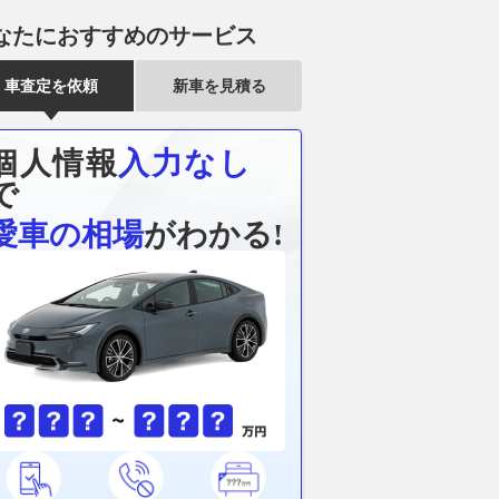
なたにおすすめのサービス
車査定を依頼
新車を見積る
個人情報
入力なし
で
愛車の相場
がわかる!
ドが気持ちよくなっ
2027年のスーパーフォーミュ
日産『ティア
イヤルエンフィールド
ラは今季同様12レースを予定。
新・純正互換