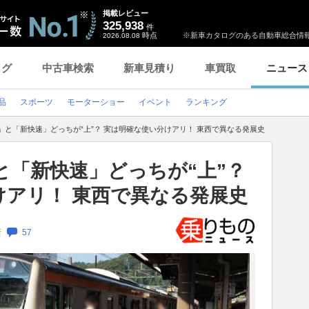
掲載レビュー
325,938
件
時点
※新車カタログのある自動車総合情報
2026.08.08
ログ
中古車検索
新車見積り
車買取
ニュース
品
スポーツ
モーターショー
イベント
ランキング
」と「新快速」どっちが“上”？ 実は明確な使い分けアリ！ 東西で異なる発展史
と「新快速」どっちが“上”？
けアリ！ 東西で異なる発展史
新
57