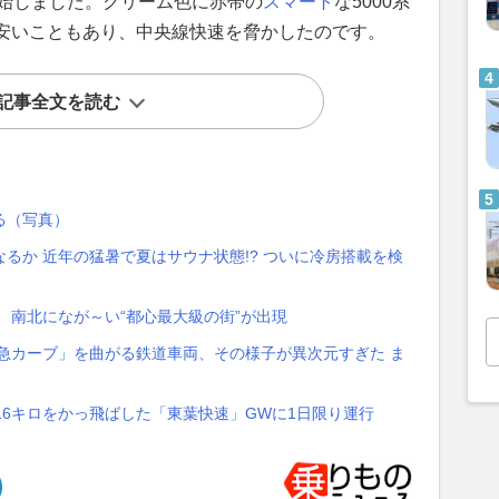
開始しました。クリーム色に赤帯の
スマート
な5000系
安いこともあり、中央線快速を脅かしたのです。
記事全文を読む
る（写真）
るか 近年の猛暑で夏はサウナ状態!? ついに冷房搭載を検
 南北になが～い“都心最大級の街”が出現
の急カーブ」を曲がる鉄道車両、その様子が異次元すぎた ま
16キロをかっ飛ばした「東葉快速」GWに1日限り運行