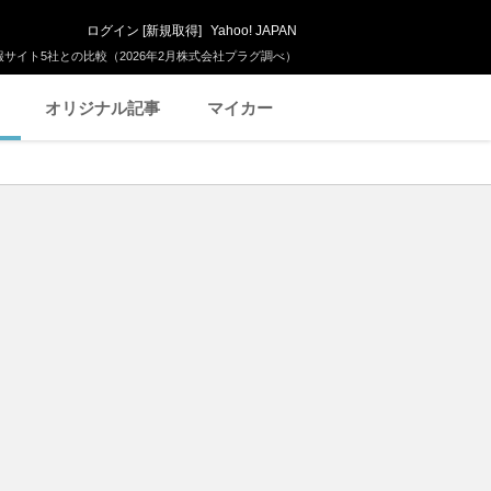
ログイン
[
新規取得
]
Yahoo! JAPAN
サイト5社との比較（2026年2月株式会社プラグ調べ）
オリジナル記事
マイカー