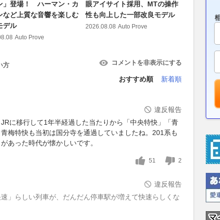
ン」登場！ ハーマン・カ
眼アイサイト採用、MTの操作
「ヒマラヤ
ンなど上質な音響を楽しむ
性も向上した一部改良モデル
冷時代の「
モデル
高梨はづ
2026.08.08
Auto Prove
08.08
Auto Prove
2026.08.08
コメントを非表示にする
い方
おすすめ順
新着順
違反報告
JRに移行して1年半経過した当たりから「中央特快」「青
青梅特快も当初は国分寺を通過していましたね。201系も
クがあった時代が懐かしいです。
51
2
違反報告
快速」らしい列車が、だんだん停車駅が増えて快速らしくな