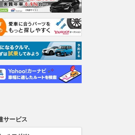
連サービス
ムーヴキャン
アストンマーティン
ホンダ NSX 3.0
ロール