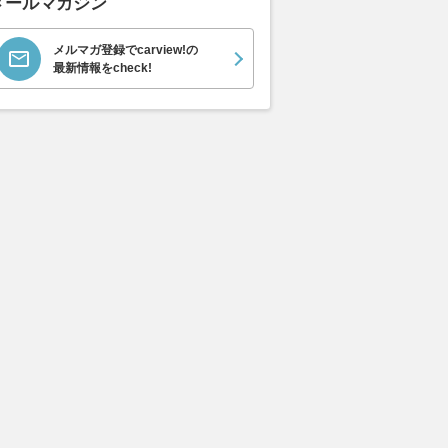
メールマガジン
0 ストライプス
V8 ヴァンテージ スポ
ト ロ
支払総額
898
.
0
万円
ーツシフト
ースト(
支払総額
支払総額
589
.
905
.
0
1
万円
メルマガ登録でcarview!の
最新情報をcheck!