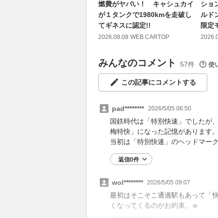
燃費がヤバい！ キャシュカイ
ショ
が１タンクで1980kmを走破し
ルド
てギネスに認定!!
限定
2026.08.08
WEB CARTOP
2026.
みんなのコメント
57件
使
この記事にコメントする
pad********
2026/5/05 06:50
国鉄時代は「特別快速」でしたが、
梅特快」になった記憶があります。
当初は「特別快速」のヘッドマー
返信0件
wol********
2026/5/05 09:07
最初はそこそこ通過駅もあって「
くなってくるのがお約束。ｗ