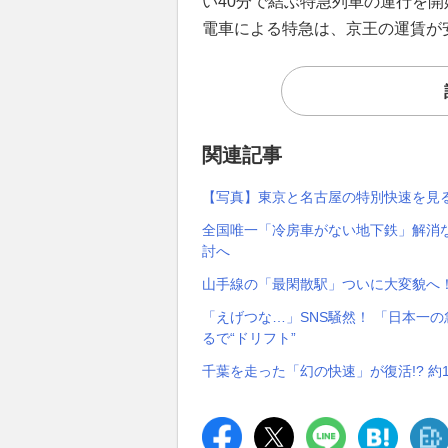
い40分で結ぶ特急列車の運行を
電車による特急は、京王の運賃が
関連記事
【写真】東京と名古屋の特別快速を見
全国唯一「冷房車がない地下鉄」解消な
討へ
山手線の「最閑散駅」ついに大変貌へ！
「えげつな…」SNS騒然！ 「日本一
るで“ドリフト”
千葉を走った「幻の快速」が復活!? 約