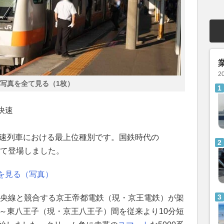
2
写真を全て見る（1枚）
快速
快速列車における最上位種別です。国鉄時代の
めて登場しました。
を見る（写真）
、中央線と競合する京王帝都電鉄（現・京王電鉄）が架
宿～東八王子（現・京王八王子）間を従来より10分短