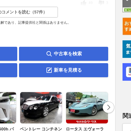
49
3
のコメントを読む（57件）
見解であり、記事提供社と関係はありません。
中古車を検索
新車を見積る
関
ダイハツ 
00h バ
ベントレー コンチネン
ロータス エヴォーラ