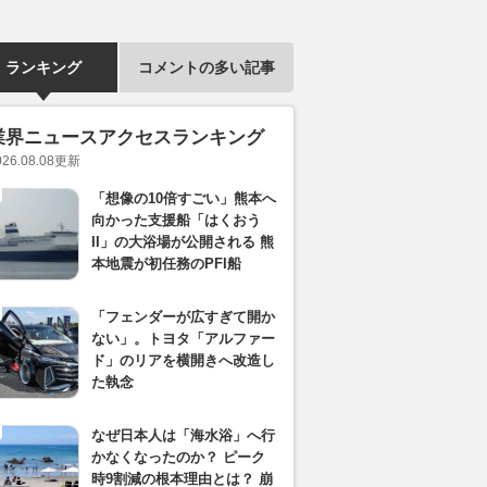
ランキング
コメントの多い記事
業界ニュースアクセスランキング
026.08.08
更新
「想像の10倍すごい」熊本へ
向かった支援船「はくおう
II」の大浴場が公開される 熊
本地震が初任務のPFI船
「フェンダーが広すぎて開か
ない」。トヨタ「アルファー
ド」のリアを横開きへ改造し
た執念
なぜ日本人は「海水浴」へ行
かなくなったのか？ ピーク
時9割減の根本理由とは？ 崩