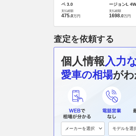
ペ 3.0
ージョンL 4W
支払総額
支払総額
475
.
1698
.
0
0
万円
万円
査定を依頼する
個人情報
入力
愛車の相場
がわ