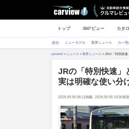
トップ
360°ビュー
カタ
総合
ニューモデル
業界ニュース
カー用
carview!
>
ニュース
>
業界ニュース
>
JRの「特別快速
JRの「特別快速」
実は明確な使い分
2026.05.05 06:12
掲載
2026.05.05 10:00
更