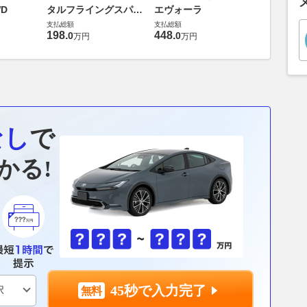
バス 66
D
タルフライングスパー
エヴォーラ
G
支払総額
6.0 4WD
支払総額
支払総額
169
.
9
万円
198
.
448
.
0
0
万円
万円
なし
で
かる!
45秒で入力完了