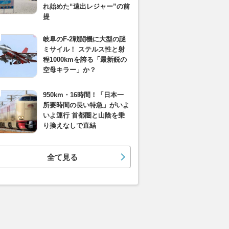
れ始めた“遠出レジャー”の前
提
岐阜のF-2戦闘機に大型の謎
ミサイル！ ステルス性と射
程1000kmを誇る「最新鋭の
空母キラー」か？
950km・16時間！「日本一
所要時間の長い特急」がいよ
いよ運行 首都圏と山陰を乗
り換えなしで直結
全て見る