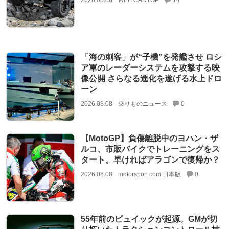
2026.08.08
WEB CARTOP
14
「海の刺客」が“子機”を発艦させ ロシ
ア軍のレーダーシステムを攻撃する映
像公開 さらなる進化を遂げる水上ドロ
ーン
2026.08.08
乗りものニュース
0
【MotoGP】負傷離脱中のヨハン・ザ
ルコ、市販バイクでトレーニングをス
タート。早ければアラゴンで復帰か？
2026.08.08
motorsport.com 日本版
0
55年前のビュイックが起源。GMが切