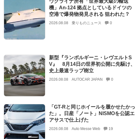
ウクライナ所有「世界最大級の輸送
機」An-124 拠点としているドイツの
空港で爆発物発見される 狙われた？
2026.08.08
乗りものニュース
0
新型『ランボルギーニ・レヴエルトS
V』 8月14日の世界初公開に先駆け、
史上最速ラップ樹立
2026.08.08
AUTOCAR JAPAN
0
「GT-Rと同じホイールを履かせたかっ
た」。日産「ノート」NISMOを公認エ
アサスで仕上げた
2026.08.08
Auto Messe Web
19