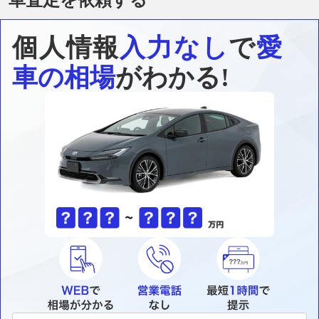
個人情報
入力なし
で
愛
車の相場
がわかる!