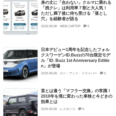
身の丈に「合わない」クルマに乗れる
「残クレ」は利用率７割と大人気！
ただし満了後に待ち受ける「落とし
穴」を経験者が語る
2026.08.08
WEB CARTOP
0
日本デビュー1周年を記念したフォル
クスワーゲンID.Buzzの70台限定モデ
ル「ID. Buzz 1st Anniversary Editio
n」が登場
2026.08.08
カー・アンド・ドライバー
0
昔とは違う「マフラー交換」の常識！
2010年を境に変わった車検と今どきの
効果とは
2026.08.08
レスポンス
0