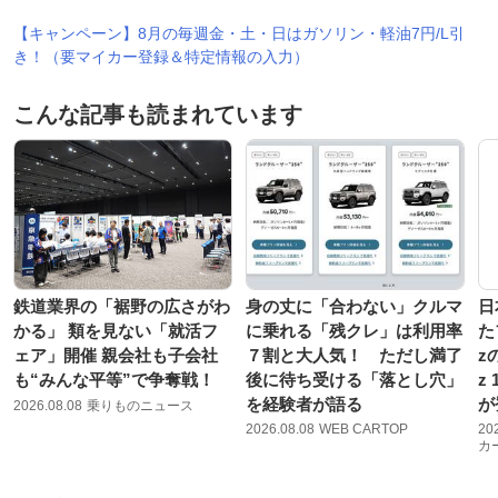
【キャンペーン】8月の毎週金・土・日はガソリン・軽油7円/L引
き！（要マイカー登録＆特定情報の入力）
こんな記事も読まれています
鉄道業界の「裾野の広さがわ
身の丈に「合わない」クルマ
日
かる」 類を見ない「就活フ
に乗れる「残クレ」は利用率
た
ェア」開催 親会社も子会社
７割と大人気！ ただし満了
z
も“みんな平等”で争奪戦！
後に待ち受ける「落とし穴」
z 
を経験者が語る
が
2026.08.08
乗りものニュース
2026.08.08
WEB CARTOP
20
カ