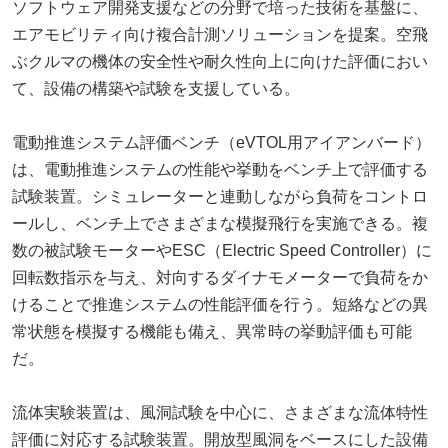
ソフトウェア開発支援などの分野で培った技術を基盤に、
エアモビリティ向け複合計測ソリューションを提案。空飛
ぶクルマの機体の安全性や耐久性向上に向けた評価におい
て、設備の構築や試験を支援している。
電動推進システム評価ベンチ（eVTOL用アイアンバード）
は、電動推進システムの性能や挙動をベンチ上で評価する
試験装置。シミュレーターと連動しながら負荷をコントロ
ールし、ベンチ上でさまざまな模擬飛行を実施できる。複
数の被試験モーターやESC（Electric Speed Controller）に
回転数指示を与え、対向するダイナモメーターで負荷をか
けることで推進システムの性能評価を行う。短絡などの異
常状態を模擬する機能も備え、異常時の挙動評価も可能
だ。
流体実験装置は、風洞試験を中心に、さまざまな流体特性
評価に対応する試験装置。開放型風洞をベースにした設備