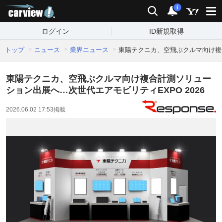
carview!
検索
通知
i
ログイン
ID新規取得
トップ
ニュース
業界ニュース
東陽テクニカ、空飛ぶクルマ向け複合
東陽テクニカ、空飛ぶクルマ向け複合計測ソリュー
ション出展へ…次世代エアモビリティEXPO 2026
2026.06.02 17:53
掲載