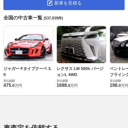
新車を見積る
全国の中古車一覧
(537,839件)
ジャガー Fタイプクーペ 3.
レクサス LM 500h バージ
ベントレ
0
ョンL 4WD
フライングス
支払総額
支払総額
支払総額
475
1698
198
.
0
.
0
.
0
万円
万円
万
車査定を依頼する