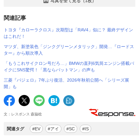
写真を全て見る（1枚）
関連記事
トヨタ『カローラクロス』次期型は「RAV4」似に？ 最終デザイン
はこれだ！
マツダ、新塗装色「ジンクグリーンメタリック」開発…『ロードス
ター』から順次導入
「もうこれサイクロン号だろ…」BMWの直列6気筒エンジン搭載バ
イクにSNS驚愕！「黒ならバットマン」の声も
三菱『パジェロ』7年ぶり復活、2026年秋初公開へ「シリーズ展
開」も
文：レスポンス 森脇稔
関連タグ
#EV
#アイ
#SC
#IS