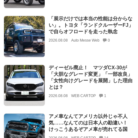
「展示だけでは本当の性能は分からな
い」。トヨタ「ランドクルーザーFJ」
で自らオフロードを走った執念
2026.08.08
Auto Messe Web
0
ディーゼル廃止！ マツダCX-30が
「大胆なグレード変更」「一部改良」
「女性向けグレードを展開」した理由
とは？
2026.08.08
WEB CARTOP
1
アメ車なんてアメリカ以外じゃ不人
気……なんてのは日本人の勘違い！
けっこうあるぞアメ車が売れてる国