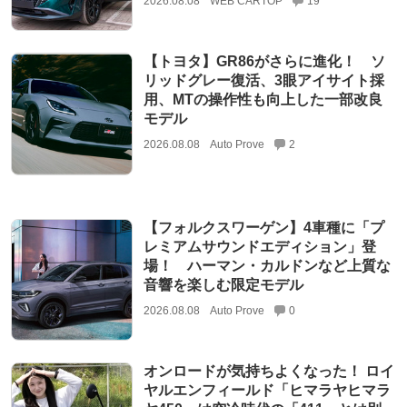
2026.08.08
WEB CARTOP
19
【トヨタ】GR86がさらに進化！ ソ
リッドグレー復活、3眼アイサイト採
用、MTの操作性も向上した一部改良
モデル
2026.08.08
Auto Prove
2
【フォルクスワーゲン】4車種に「プ
レミアムサウンドエディション」登
場！ ハーマン・カルドンなど上質な
音響を楽しむ限定モデル
2026.08.08
Auto Prove
0
オンロードが気持ちよくなった！ ロイ
ヤルエンフィールド「ヒマラヤヒマラ