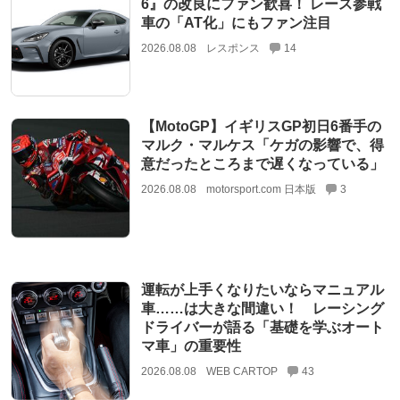
6』の改良にファン歓喜！ レース参戦
車の「AT化」にもファン注目
2026.08.08
レスポンス
14
【MotoGP】イギリスGP初日6番手の
マルク・マルケス「ケガの影響で、得
意だったところまで遅くなっている」
2026.08.08
motorsport.com 日本版
3
運転が上手くなりたいならマニュアル
車……は大きな間違い！ レーシング
ドライバーが語る「基礎を学ぶオート
マ車」の重要性
2026.08.08
WEB CARTOP
43