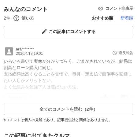
みんなのコメント
コメント非表示
2件
使い方
おすすめ順
新着順
この記事にコメントする
ara********
違反報告
2026/4/18 19:01
いろいろ書いて実像が分かりづらく、ごまかされているが、結局は
割高なローン購入に同じ。
支払総額は高くなることを覚悟で、毎月一定支払で面倒事を回避し
たい人しかメリットない。
よく仕組みを勉強下人は選ばない方法。
1
0
返信1件
全てのコメントを読む（2件）
※コメントは個人の見解であり、記事提供社と関係はありません。
この記事に出てきたクルマ