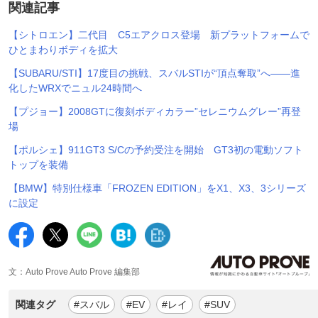
関連記事
【シトロエン】二代目 C5エアクロス登場 新プラットフォームで
ひとまわりボディを拡大
【SUBARU/STI】17度目の挑戦、スバルSTIが“頂点奪取”へ――進
化したWRXでニュル24時間へ
【プジョー】2008GTに復刻ボディカラー”セレニウムグレー”再登
場
【ポルシェ】911GT3 S/Cの予約受注を開始 GT3初の電動ソフト
トップを装備
【BMW】特別仕様車「FROZEN EDITION」をX1、X3、3シリーズ
に設定
文：Auto Prove Auto Prove 編集部
関連タグ
#スバル
#EV
#レイ
#SUV