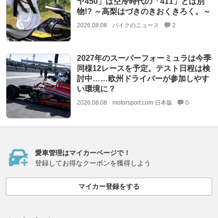
ヤ450」は空冷時代の「411」とは別
物!? ～高梨はづきのきおくきろく。～
2026.08.08
バイクのニュース
2
2027年のスーパーフォーミュラは今季
同様12レースを予定。テスト日程は検
討中……欧州ドライバーが参加しやす
い環境に？
2026.08.08
motorsport.com 日本版
0
愛車管理はマイカーページで！
登録してお得なクーポンを獲得しよう
マイカー登録をする