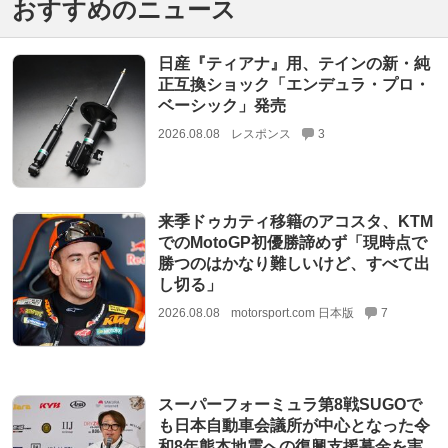
おすすめのニュース
日産『ティアナ』用、テインの新・純
正互換ショック「エンデュラ・プロ・
ベーシック」発売
2026.08.08
レスポンス
3
来季ドゥカティ移籍のアコスタ、KTM
でのMotoGP初優勝諦めず「現時点で
勝つのはかなり難しいけど、すべて出
し切る」
2026.08.08
motorsport.com 日本版
7
スーパーフォーミュラ第8戦SUGOで
も日本自動車会議所が中心となった令
和8年熊本地震への復興支援募金を実