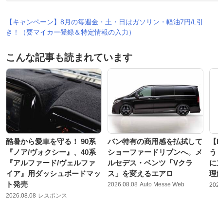
【キャンペーン】8月の毎週金・土・日はガソリン・軽油7円/L引
き！（要マイカー登録＆特定情報の入力）
こんな記事も読まれています
酷暑から愛車を守る！ 90系
バン特有の商用感を払拭して
【
『ノア/ヴォクシー』、40系
ショーファードリブンへ。メ
う
『アルファード/ヴェルファ
ルセデス・ベンツ「Vクラ
に
イア』用ダッシュボードマッ
ス」を変えるエアロ
理
ト発売
2026.08.08
Auto Messe Web
20
2026.08.08
レスポンス