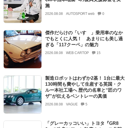
施
2026.08.08
AUTOSPORT web
0
傑作だらけの「いすゞ」乗用車のなか
でもとくに人気！ あまりにも美し過
ぎる「117クーペ」の魅力
2026.08.08
WEB CARTOP
15
製造ロボットはわずか2基！ 1台に最大
130時間も費やして生産する英国・ク
ルー本社工場へ 歴代の名車と“匠のワ
ザ”が伝えるベントレーの真価
2026.08.08
VAGUE
5
「グレーカッコいい」トヨタ『GR8