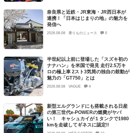
奈良県と近鉄・JR東海・JR西日本が
連携！「日本はじまりの地」の魅力を
発信へ
2026.08.08
乗りものニュース
0
半世紀以上前に登場した「スズキ初の
ナナハン」を米国で発見 走行2.5万キ
ロの極上車 2スト3気筒の独自の鼓動が
魅力の「GT750」とは
2026.08.08
VAGUE
4
新型エルグランドにも搭載される日産
の第三世代e-POWERの燃費がヤバ
い！ キャシュカイが１タンクで1980
kmを走破してギネスに認定!!