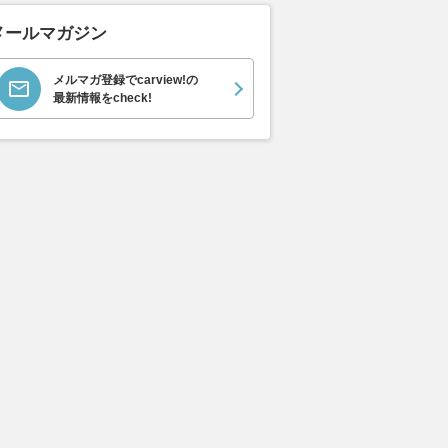
メールマガジン
メルマガ登録でcarview!の
イス ゴース
ホンダ NSX 3.0
日産 エルグランド 3.5
日産 
最新情報をcheck!
スロイス ゴ
VIP パワーシートパッ
ック 
支払総額
898
.
0
万円
世代 / RR4)
ケージ
支払総額
支払総額
684
.
220
.
0
0
万円