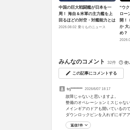
中国の巨大戦闘艦が日本を一
“ウ
周！ 海自＆米軍の主力艦を上
ロー
回るほどの対空・対艦能力とは
開！
か 
2026.08.02
乗りものニュース
め？
2026.
みんなのコメント
32件
使
この記事にコメントする
trj********
2026/6/07 18:17
故障じゃないと思いますよ。
整備のオペレーションミスじゃな
メインギアのドアも開いているの
ダウンロックピンを入れずにギア
返信7件