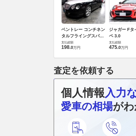
ベントレー コンチネン
ジャガー Fタ
タルフライングスパー
ペ 3.0
6.0 4WD
支払総額
支払総額
198
.
475
.
0
0
万円
万円
査定を依頼する
個人情報
入力
愛車の相場
がわ