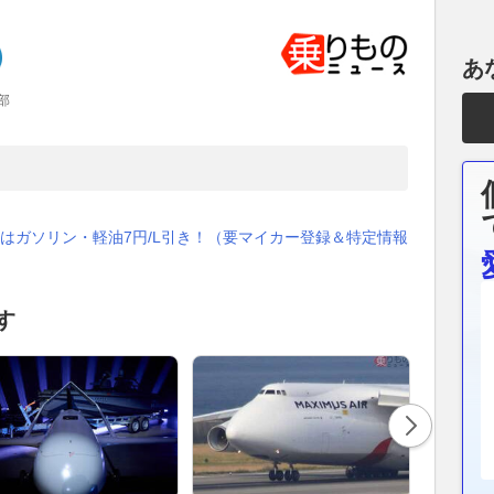
あ
部
はガソリン・軽油7円/L引き！（要マイカー登録＆特定情報
す