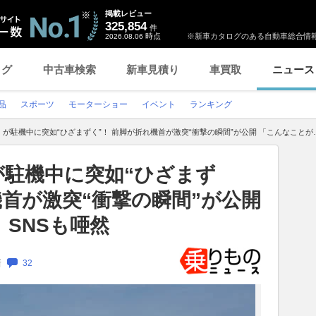
掲載レビュー
325,854
件
時点
※新車カタログのある自動車総合情報
2026.08.06
ログ
中古車検索
新車見積り
車買取
ニュース
品
スポーツ
モーターショー
イベント
ランキング
が駐機中に突如“ひざまずく”！ 前脚が折れ機首が激突“衝撃の瞬間”が公開 「こんなことが
が駐機中に突如“ひざまず
機首が激突“衝撃の瞬間”が公開
SNSも唖然
新
32