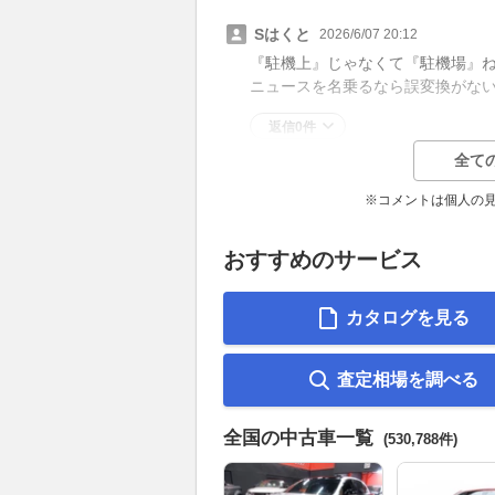
Sはくと
2026/6/07 20:12
『駐機上』じゃなくて『駐機場』
ニュースを名乗るなら誤変換がな
返信0件
全て
※コメントは個人の
おすすめのサービス
カタログを見る
査定相場を調べる
全国の中古車一覧
(530,788件)