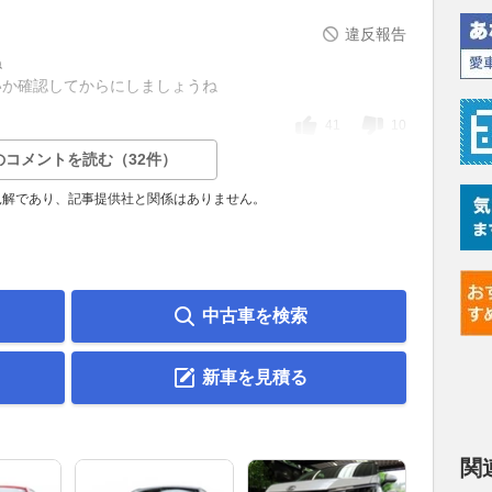
違反報告
ね
いか確認してからにしましょうね
41
10
のコメントを読む（32件）
見解であり、記事提供社と関係はありません。
中古車を検索
新車を見積る
関