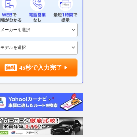
の山中を貫く「わざわ
「テロ行為だ」SNSブチギレ！
「これで安心
したトンネル」ついに
国交省「地域の命を脅かす行
ーチ、LCCの
内部コンクリート“ぜん
為」と”非常識運転手”に警告
度を8月導入へ
”約3年遅れ 唯一の
許されざる行為の実態
は？
替路に
2026.08.06
乗りものニュース
2026.08.04
乗り
乗りものニュース
45秒で入力完了