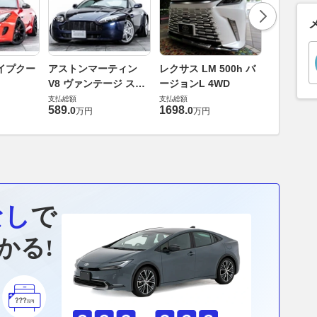
ロールスロ
イプクー
アストンマーティン
レクサス LM 500h バ
ト ロール
V8 ヴァンテージ スポ
ージョンL 4WD
ースト(第1
支払総額
ーツシフト
支払総額
支払総額
905
.
1
万円
589
.
1698
.
0
0
万円
万円
なし
で
かる!