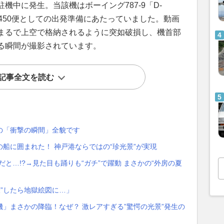
機中に発生。当該機はボーイング787-9「D-
H450便としての出発準備にあたっていました。動画
まるで上空で格納されるように突如破損し、機首部
る瞬間が撮影されています。
記事全文を読む
の「衝撃の瞬間」全貌です
船に囲まれた！ 神戸港ならではの“珍光景”が実現
だと…!?→見た目も踊りも“ガチ”で躍動 まさかの“外房の夏
大”したら地獄絵図に…」
」まさかの降臨！なぜ？ 激レアすぎる”驚愕の光景”発生の