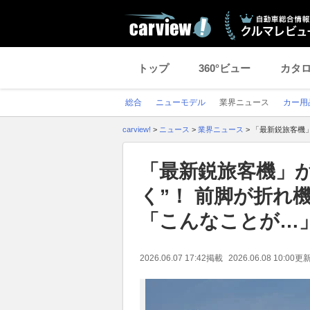
トップ
360°ビュー
カタ
総合
ニューモデル
業界ニュース
カー用
carview!
>
ニュース
>
業界ニュース
>
「最新鋭旅客機」
「最新鋭旅客機」
く”！ 前脚が折れ
「こんなことが…」
2026.06.07 17:42
掲載
2026.06.08 10:00
更