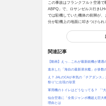
この事故はフランクフルト空港で駐
ABPQ」で、ロサンゼルス行きL
では駐機していた機体の前脚が、
分が駐機上の地面に叩きつけられ
関連記事
【動画】えっ…これが最新鋭機が遭遇
進水した「海自の最新潜水艦」が多数の
え？ JALのCAが本気の「チアダンス」
祭り”に出現の珍景
軍用機のトイレはどうなってる？ 「“
仙台空港に「全長ジャンボ機超え巨大機
理由とは