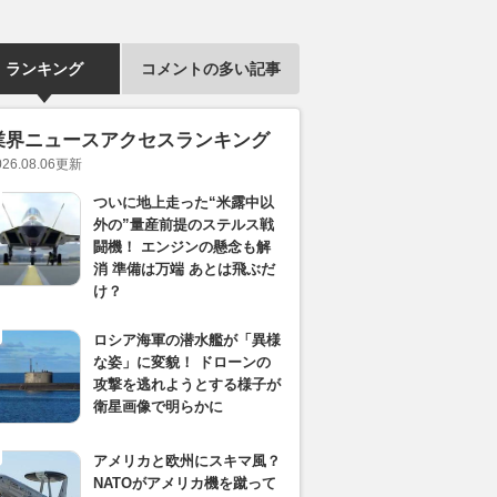
ランキング
コメントの多い記事
業界ニュースアクセスランキング
026.08.06
更新
ついに地上走った“米露中以
外の”量産前提のステルス戦
闘機！ エンジンの懸念も解
消 準備は万端 あとは飛ぶだ
け？
ロシア海軍の潜水艦が「異様
な姿」に変貌！ ドローンの
攻撃を逃れようとする様子が
衛星画像で明らかに
アメリカと欧州にスキマ風？
NATOがアメリカ機を蹴って