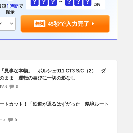
45秒で入力完了
見事な本物」 ポルシェ911 GT3 S/C（2） ダ
のまま 運転の喜びに一切の影なし
APAN
0
ートカット！「鉄道が通るはずだった」県境ルート
ース
0