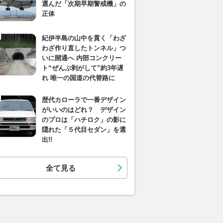
選んだ「次期早期警戒機」の
正体
紀伊半島の山中を貫く「わざ
わざ作り直したトンネル」つ
いに開通へ 内部コンクリー
ト“ぜんぶ剥がして”約3年遅
れ 唯一の国道の代替路に
歴代カローラで一番デザイン
がいいのはどれ？ デザイン
のプロは「ハチロク」の影に
隠れた「５代目セダン」を選
出!!
全て見る