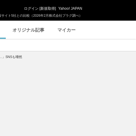
ログイン
[
新規取得
]
Yahoo! JAPAN
サイト5社との比較（2026年2月株式会社プラグ調べ）
オリジナル記事
マイカー
…」SNSも唖然