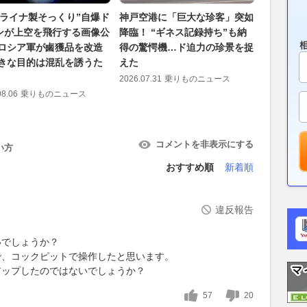
クライナ製そっくり”自爆ド
神戸空港に「巨大な珍客」突如
紀伊半島
ンが上空を飛行する画像公
降臨！ “ギネス記録持ち”も納
ざ作り直
 ロシア軍が鹵獲品を改造
得の驚愕機…ド迫力の珍景を捉
開通へ 
大きな目的は混乱を誘うた
えた
ぶ剥がして
国道の代
2026.07.31
乗りものニュース
08.06
乗りものニュース
2026.08.06
コメントを非表示にする
い方
おすすめ順
新着順
違反報告
いでしょうか？
で、コックピットで操作したと思います。
アップしたのではないでしょうか？
57
20